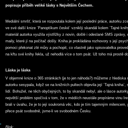
popisuje příběh veliké lásky s Největším Čechem.
Mediální smršť, která se rozpoutala kolem její poslední práce, autorku zce
ve své další knize ´Panoptíkum české´ vzniklý skandál kolem ´Tajné knihy 
materiál autorka využila výstřižky z novin, došlé i odeslané SMS zprávy,
maily, které jí na počítač došly. Kniha je prokládána rozhovory s její psyc
pomoci překonat zlé můry a pochopit, co vlastně jako spisovatelka prove
na křtu své knihy řekla, už nehodlá více o tom psát. Už toho má prostě d
Láska je láska
V objemné knize o 365 stránkách (je to jen náhoda?) můžeme z hlediska me
autorku sesypala, když se na knižních pultech objevila její ´Tajná kniha´,
lidí. Bohužel, ne těch obyčejných, to by skandál nebyl, ale o lásce autor
největší problém spočívá v tom, že v médiích neustále propíráme vinu 
brali v úvahu, že je to její soukromá věc, kdo je tím tajemným milencem,
přece psát svobodně, jsme-li ve svobodném Česku.
Blok: