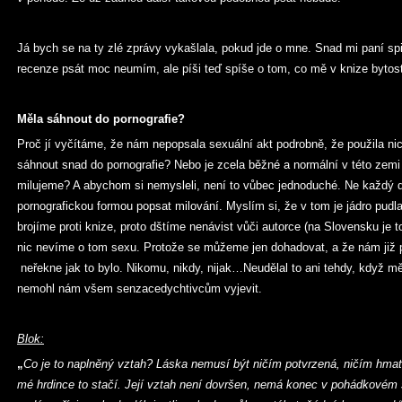
Já bych se na ty zlé zprávy vykašlala, pokud jde o mne. Snad mi paní spi
recenze psát moc neumím, ale píši teď spíše o tom, co mě v knize bytos
Měla sáhnout do pornografie?
Proč jí vyčítáme, že nám nepopsala sexuální akt podrobně, že použila nic 
sáhnout snad do pornografie? Nebo je zcela běžné a normální v této zem
milujeme? A abychom si nemysleli, není to vůbec jednoduché. Ne každý 
pornografickou formou popsat milování. Myslím si, že v tom je jádro pudla
brojíme proti knize, proto dštíme nenávist vůči autorce (na Slovensku j
nic nevíme o tom sexu. Protože se můžeme jen dohadovat, a že nám již p
neřekne jak to bylo. Nikomu, nikdy, nijak…Neudělal to ani tehdy, když mě
nemohl nám všem senzacedychtivcům vyjevit.
Blok:
„
Co je to naplněný vztah? Láska nemusí být ničím potvrzená, ničím hmat
mé hrdince to stačí. Její vztah není dovršen, nemá konec v pohádkovém