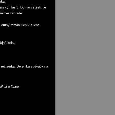
ika,
enský hlas či Domácí štěstí, je
 růžové zahradě
jí druhý román Deník šílené
Tajná kniha
 režisérka, Berenika zpěvačka a
ikoli o lásce