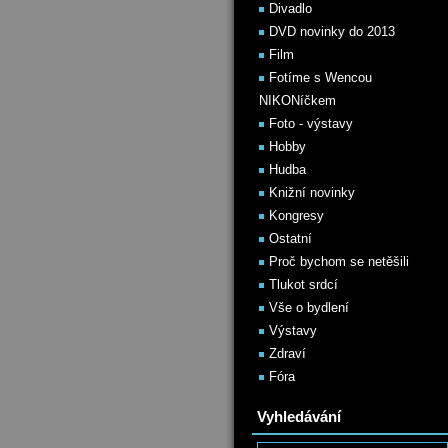
Divadlo
DVD novinky do 2013
Film
Fotíme s Wencou
NIKONíčkem
Foto - výstavy
Hobby
Hudba
Knižní novinky
Kongresy
Ostatní
Proč bychom se netěšili
Tlukot srdcí
Vše o bydlení
Výstavy
Zdraví
Fóra
Vyhledávání