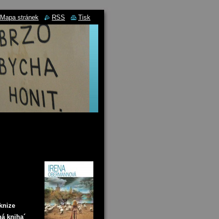
Mapa stránek
RSS
Tisk
 knize
ná kniha´