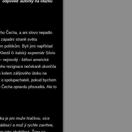
,“
odpověď autorky na otázku
ího Čecha, a ani slovo nepadlo
a západní straně světa
politikům. Byli jimi například
estil či italský expremiér Silvio
– nejnověji - šéfovi americké
Jeho rezignace nečekaně ukončila
 kolem zářijového útoku na
 o spolupachateli, pokud bychom
o Čecha opravdu přisoudila. Ale to
ka je pro muže hračkou, sice
ádoucí a muž ji rychle zavrhne,
ro jeho zbabělost. Žena se