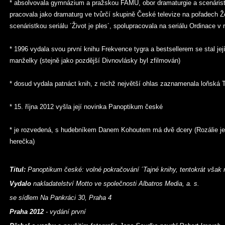
* absolvovala gymnázium a pražskou FAMU, obor dramaturgie a scenárist
pracovala jako dramaturg ve tvůrčí skupině České televize na pořadech Ž
scenáristkou seriálu ´Život je ples´, spolupracovala na seriálu Ordinace v
* 1996 vydala svou první knihu Frekvence tygra a bestsellerem se stal je
manželky (stejně jako pozdější Divnovlásky byl zfilmován)
* dosud vydala patnáct knih, z nichž největší ohlas zaznamenala loňská 
* 15. října 2012 vyšla její novinka Panoptikum české
* je rozvedená, s hudebníkem Danem Kohoutem má dvě dcery (Rozálie je
herečka)
Titul:
Panoptikum české: volné pokračování ´Tajné knihy, tentokrát však n
Vydalo
nakladatelství Motto ve společnosti Albatros Media, a. s.
se sídlem Na Pankráci 30, Praha 4
Praha 2012
- vydání první