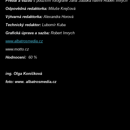
Přebal a vazbu
s použitím fotografie Jana Saudka navrhl Robert Imrych
Odpovědná redaktorka:
Miluše Krejčová
Výtvarná redaktorka:
Alexandra Horová
Technický redaktor:
Lubomír Kuba
Grafická úprava a sazba:
Robert Imrych
www.albatrosmedia.cz
www.motto.cz
Hodnocení:
60 %
ing. Olga Koníčková
foto: www. albatrosmedia.cz