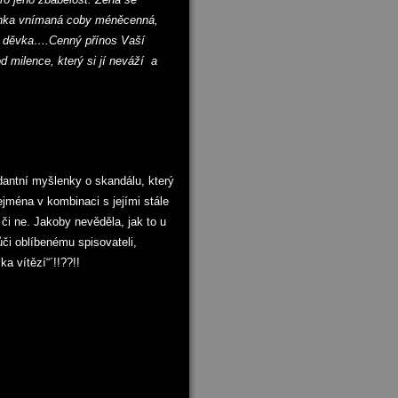
lenka vnímaná coby méněcenná,
je děvka….Cenný přínos Vaší
d milence, který si jí neváží a
dantní myšlenky o skandálu, který
ejména v kombinaci s jejími stále
i ne. Jakoby nevěděla, jak to u
či oblíbenému spisovateli,
a vítězí“´!!??!!