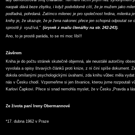
naopak dává beze zbytku, i když podvědomě cítí, že je mužem jako mi
podřadná, pohrdaná. Zatímco milenec je pro společnost hrdina, milenka 
knihy je, že ukazuje, že je žena nakonec přece jen schopná odpoutat se o
sprostě ji využívá,“
(úryvek z mailu čtenářky na str. 242-243).
Ano, to je prostě paráda, to se mi moc líbí!!
Závěrem
Kniha je do počtu stránek skutečně objemná, ale neustálé autorčiny obse
vyvolala a opisy štvavých článků proti knize, z ní činí spíše dokument. Z
dokola omílanými psychologickými úvahami, zda knihu vůbec měla vydat č
nás v Česku chodí. Vzpomeňme si jen štvanice, kterou jsme rozpoutali vů
Karlovi Čapkovi. Přece si snad nemohla myslet, že v Česku „Pravda a lásk
Ze života paní Ireny Obermannové
*17. dubna 1962 v Praze