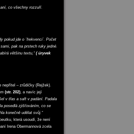
saní, co všechny rozzuří.
dy pokud jde o ´frekvenci´. Počet
 sami, pak na prstech ruky jedné.
bírá většinu textu,“
( úryvek
 nepřítel – zrůdičky (Rejžek).
rem
(str. 202)
, a navíc její
šel v třas a sařt v padání. Padala
la posedlá zjišťováním, co se
la konečně udělat svůj.“
eutku, která usoudí, že není
a paní Irena Obermannová zcela