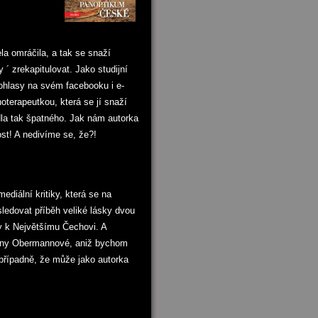
la omráčila, a tak se snaží
´ zrekapitulovat. Jako studijní
 ohlasy na svém facebooku i e-
hoterapeutkou, která se jí snaží
dla tak špatného. Jak nám autorka
ost! A nedivíme se, že?!
diální kritiky, která se na
 sledovat příběh veliké lásky dvou
ky k Největšímu Čechovi. A
Ireny Obermannové, aniž bychom
 případně, že může jako autorka