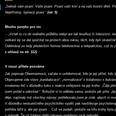
„Sebrali vám psaní. Vaše psaní. Psaní vaší krví a na vaši kostní dřeň. P
Nepříčetný, špinavý psaní.“
(str. 5)
Mnoho povyku pro nic
…„Vztah to co do reálného průběhu nebyl ani tak bouřlivý či intenzivní, te
setkání by se dal spočítat na prstech obou rukou, těch, kdy byli skutečně
Odehrával se tedy především formou telefonickou a telepatickou, což tu za
z ohlasů na str. 112)
V nouzi přítele poznáme
Jak popisuje Obermannová, začala si uvědomovat, kdo je její přítel, kdo je
Objevujeme zde slovo
„kanibalizace“, „normalizace“ v kolaboraci s bulvá
zmatenou řeč v důsledku šoku z reakce veřejnosti na její knihu:
„Čálp pře
jsem pořád a odevšad.“
Bohužel si to udělala sama, protože jak píše:
„by
děje, zajímaly mě všechny názory, potřebovala jsem je znát, abych si moh
V důsledku neskutečného psychického vypětí pak navštěvuje psychoterap
potřeba léčit ji, ale její psaní… Což se podaří, protože na křtu knihy byl
v pohodě. Že už žádnou další takovou podobnou psát nebude!