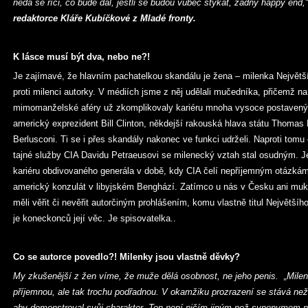
nedá se říci, co bude dál, jestli se budou vůbec stýkat, žádný happy end
redaktorce Kláře Kubíčkové z Mladé fronty.
K lásce musí být dva, nebo ne?!
Je zajímavé, že hlavním pachatelkou skandálu je žena – milenka Největš
proti milenci autorky. V médiích jsme z něj udělali mučedníka, přičemž n
mimomanželské aféry už zkomplikovaly kariéru mnoha vysoce postaveným 
americký exprezident Bill Clinton, někdejší rakouská hlava státu Thomas Kl
Berlusconi. Ti se i přes skandály nakonec ve funkci udrželi. Naproti tomu 
tajné služby CIA Davidu Petraeusovi se milenecký vztah stal osudným. 
kariéru obdivovaného generála v době, kdy CIA čelí nepříjemným otázkám
americký konzulát v libyjském Benghází. Zatímco u nás v Česku ani muk
měli věřit či nevěřit autorčiným prohlášením, komu vlastně titul Největšíh
je koneckonců její věc. Je spisovatelka..
Co se autorce povedlo?! Milenky jsou vlastně děvky?
My zkušenější z žen víme, že muže dělá osobnost, ne jeho penis. „Milen
příjemnou, ale tak trochu podřadnou. V okamžiku prozrazení se stává než
aby demonstroval svůj charakter. Ten není ničím jiným než synonymem p