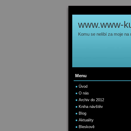
www.www-kul
Komu se nelíbí za moje na
Menu
Úvod
O nás
Archiv do 2012
Kniha návštěv
Blog
Aktuality
Bleskově