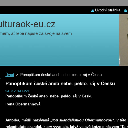
Úvodní stránka
turaok-eu.cz
 mém, ať lépe napíše za svoje na svém
Úvod
>
Panoptikum české aneb nebe. peklo. ráj v Česku
Panoptikum české aneb nebe. peklo. ráj v Česku
03.03.2013 14:21
Panoptikum české
aneb
nebe. peklo. ráj v Česku
Irena Obermannová
Autorka, médii nazývaná
„tou skandalistkou Obermannovou“
, v této
rekapituluje skandál, který vyvolala, když ve své knize s názvem ´Taj