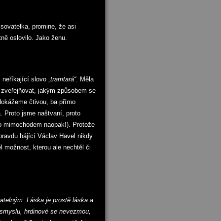
sovatelka, promine, že asi
tně oslovilo. Jako ženu.
neříkající slovo „
tramtará“
. Měla
i zveřejňovat, jakým způsobem se
dokážeme čtivou, ba přímo
. Proto jsme naštvaní, proto
e to mimochodem naopak!). Protože
ravdu hájící Václav Havel nikdy
l možnost, kterou ale nechtěl či
atelným. Láska je prostě láska a
 smyslu, hrdinové se nevezmou,