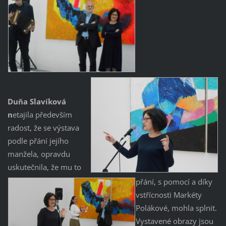
Duňa Slavíková
n
etajila především
radost, že se výstava
podle přání jejího
manžela, opravdu
uskutečnila, že mu to
přání, s pomocí a díky
vstřícnosti Markéty
Polákové, mohla splnit.
Vystavené obrazy jsou