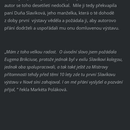
autor se toho desetiletí nedočkal. Mile ji tedy překvapila
paní Duňa Slavíková, jeho manželka, která o té dohodě
z doby první výstavy věděla a požádala ji, aby autorovo
přání dodrželi a uspořádali mu onu domluvenou výstavu.
„
Mám z toho velkou radost. O úvodní slovo jsem požádala
Eugena Brikciuse, protože jednak byl v exilu Slavíkovi kolegou,
jednak oba spolupracovali, a tak také ještě za Mistrovy
přítomnosti tehdy před těmi 10 lety zde tu první Slavíkovu
výstavu v Nové síni zahajoval. I on mé přání vyslyšel a pozvání
přijal,
“ řekla Markéta Poláková.