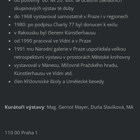
od poloviny 60. let 20. stol. se účastnil základních
skupinových výstav té doby
do 1968 vystavoval samostatně v Praze i v regionech
1980: po podpisu Charty 77 byl donucen k exilu
v Rakousku byl členem Künstlerhausu
od 1990 pracoval ve Vídni a v Praze
1991 mu Národní galerie v Praze uspořádala velkou
retrospektivní výstavu v prostorách Městské knihovny
vystavoval v Mánesu, Míčovně Pražského hradu,
Künstlerhausu ve Vídni atd.
člen Křižovnické školy a Umělecké besedy
Kurátoři výstavy
: Mag. Gernot Mayer, Duňa Slavíková, MA
110 00 Praha 1