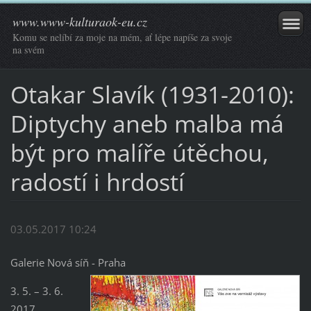
www.www-kulturaok-eu.cz
Komu se nelíbí za moje na mém, ať lépe napíše za svoje
na svém
Otakar Slavík (1931-2010):
Diptychy aneb malba má
být pro malíře útěchou,
radostí i hrdostí
03.05.2017 10:24
Galerie Nová síň - Praha
3. 5. – 3. 6.
2017