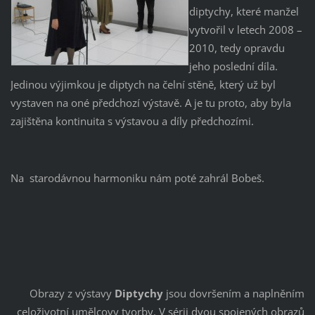
diptychy, které manžel
vytvořil v letech 2008 –
2010, tedy opravdu
jeho poslední díla.
Jedinou výjimkou je diptych na čelní stěně, který už byl
vystaven na oné předchozí výstavě. A je tu proto, aby byla
zajištěna kontinuita s výstavou a díly předchozími.
Na starodávnou harmoniku nám poté zahrál Bobeš.
Obrazy z výstavy
Diptychy
jsou dovršením a naplněním
celoživotní umělcovy tvorby. V sérii
dvou spojených obrazů