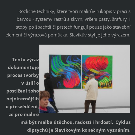
Rozličné techniky, které tvoří malířův rukopis v práci s
barvou - systémy rastrů a skvrn, vršení pasty, šrafury i
stopy po špachtli či prstech fungují pouze jako stavební
element či výrazová pomůcka. Slavíkův styl je jeho výrazem.
Tento výraz
dokumentuje
proces tvorby
v úsilí o
postižení toho
nejniternějšíh
o přesvědčení,
že pro malíře
má být malba útěchou, radostí i hrdostí. Cyklus
diptychů je Slavíkovým konečným vyznáním,