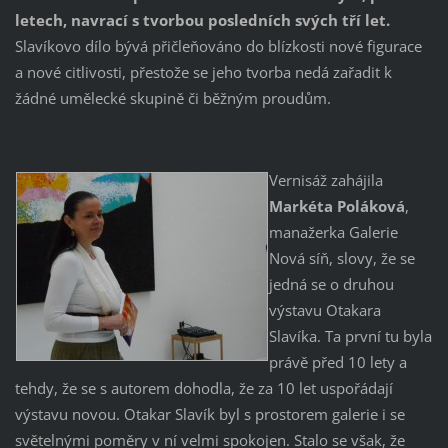
letech, navrací s tvorbou posledních svých tří let.
Slavíkovo dílo bývá přičleňováno do blízkosti nové figurace
a nové citlivosti, přestože se jeho tvorba nedá zařadit k
žádné umělecké skupině či běžným proudům.
Vernisáž zahájila
Markéta Poláková
,
manažerka Galerie
Nová síň, slovy, že se
jedná se o druhou
výstavu Otakara
Slavíka. Ta první tu byla
právě před 10 lety a
tehdy, že se s autorem dohodla, že za 10 let uspořádají
výstavu novou. Otakar Slavík byl s prostorem galerie i se
světelnými poměry v ní velmi spokojen. Stalo se však, že