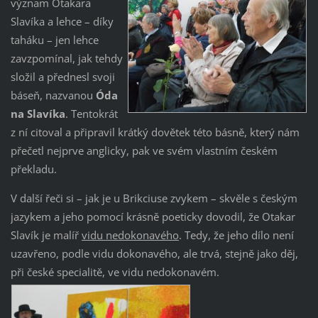
význam Otakara
Slavíka a lehce – díky
taháku – jen lehce
zavzpomínal, jak tehdy
složil a přednesl svoji
báseň, nazvanou
Óda
na Slavíka
. Tentokrát
z ní citoval a připravil krátký dovětek této básně, který nám
přečetl nejprve anglicky, pak ve svém vlastním českém
překladu.
V další řeči si – jak je u Brikciuse zvykem – skvěle s českým
jazykem a jeho pomocí krásně poeticky dovodil, že Otakar
Slavík je malíř
vidu nedokonavého
. Tedy, že jeho dílo není
uzavřeno, podle vidu dokonavého, ale trvá, stejně jako děj,
při české specialitě, ve vidu nedokonavém.