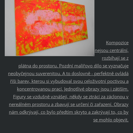
Kompozice
nejsou centrální,
rozbíhají se z
plátna do prostoru. Pozdní malířovo dílo se vyznačuje
neobyčejnou suverenitou. A to doslovně - perfektně ovládá
říši barev, kterou si vybudoval svou celoživotní poctivou a
koncentrovanou prací. Jednotlivé obrazy jsou i zátiším.
Figury se vzdušně vznášejí, někdy se ztrácí za záclonou v
nereálném prostoru a zbavují se určení či zařazení. Obrazy
nám odkrývají, co bylo předtím skryto a zakrývají to, co by
se mohlo objevit.