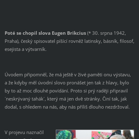
Poté se chopil slova Eugen
Brikcius
(* 30. srpna 1942,
Praha), český spisovatel píšící rovněž latinsky, básník, filosof,
esejista a výtvarník.
Úvodem připomněl, že má ještě v živé paměti onu výstavu,
a že kdyby měl úvodní slovo pronášet jen tak z hlavy, bylo
by to až moc dlouhé povídání. Proto si prý raději připravil
´neskrývaný tahák´, který má jen dvě stránky. Činí tak, jak
dodal, s ohledem na nás, aby nás příliš dlouho nezdržoval.
V projevu naznačil