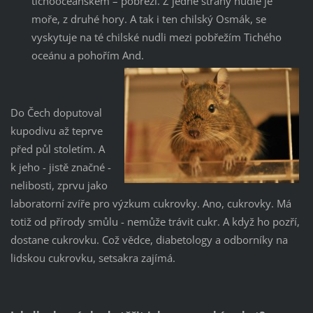
tichooceánském – pobřeží. Z jedné strany nudle je
moře, z druhé hory. A tak i ten chilský Osmák, se
vyskytuje na té chilské nudli mezi pobřežím Tichého
oceánu a pohořím And.
Do Čech doputoval
kupodivu až teprve
před půl stoletím. A
k jeho - jistě značné -
nelibosti, zprvu jako
laboratorní zvíře pro výzkum cukrovky. Ano, cukrovky. Má
totiž od přírody smůlu - nemůže trávit cukr. A když ho pozří,
dostane cukrovku. Což vědce, diabetology a odborníky na
lidskou cukrovku, setsakra zajímá.