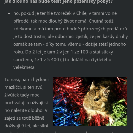
Jak dlouho nás bude těšit jeho pozemský pobyt?
no, pokud je tenhle tvoreček v Chile, v tamní volné
přírodě, tak moc dlouhý život nemá. Chutná totiž
kdekomu a má tam proto hodně přirozených predátorů.
Je to dost tristní, ale odborníci zjistili, že jen každý druhý
osmák se tam - díky tomu všemu - dožije stěží jednoho
roku. Do 2 let je tam živ jen 1 ze 100 a statisticky
spočteno, že 1 z 5 400 (!) to dotáhl na čtyřletého
velekmeta.
To naši, námi hýčkaní
mazlíčci, si ten svůj
živůtek tady moc
pochvalují a užívají si
ho náležitě dlouho. V
zajetí se totiž běžně
dožívají 9 let, ale silní