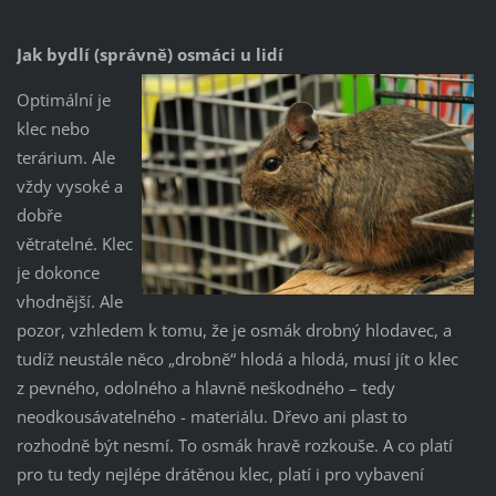
Jak bydlí (správně) osmáci u lidí
Optimální je
klec nebo
terárium. Ale
vždy vysoké a
dobře
větratelné. Klec
je dokonce
vhodnější. Ale
pozor, vzhledem k tomu, že je osmák drobný hlodavec, a
tudíž neustále něco „drobně“ hlodá a hlodá, musí jít o klec
z pevného, odolného a hlavně neškodného – tedy
neodkousávatelného - materiálu. Dřevo ani plast to
rozhodně být nesmí. To osmák hravě rozkouše. A co platí
pro tu tedy nejlépe drátěnou klec, platí i pro vybavení