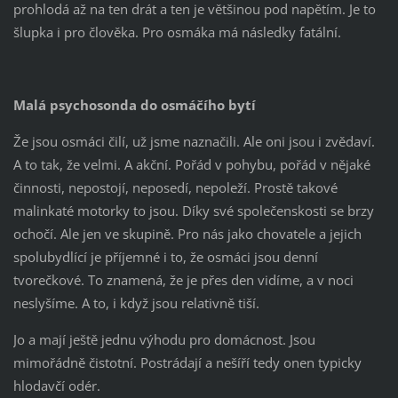
prohlodá až na ten drát a ten je většinou pod napětím. Je to
šlupka i pro člověka. Pro osmáka má následky fatální.
Malá psychosonda do osmáčího bytí
Že jsou osmáci čilí, už jsme naznačili. Ale oni jsou i zvědaví.
A to tak, že velmi. A akční. Pořád v pohybu, pořád v nějaké
činnosti, nepostojí, neposedí, nepoleží. Prostě takové
malinkaté motorky to jsou. Díky své společenskosti se brzy
ochočí. Ale jen ve skupině. Pro nás jako chovatele a jejich
spolubydlící je příjemné i to, že osmáci jsou denní
tvorečkové. To znamená, že je přes den vidíme, a v noci
neslyšíme. A to, i když jsou relativně tiší.
Jo a mají ještě jednu výhodu pro domácnost. Jsou
mimořádně čistotní. Postrádají a nešíří tedy onen typicky
hlodavčí odér.