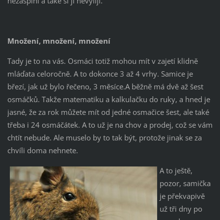
nezašpiní a také si ji nevylijí.
Množení, množení, množení
Tady je to na vás. Osmáci totiž mohou mít v zajetí klidně
mláďata celoročně. A to dokonce 3 až 4 vrhy. Samice je
březí, jak už bylo řečeno, 3 měsíce.A běžně má dvě až šest
osmáčků. Takže matematiku a kalkulačku do ruky, a hned je
jasné, že za rok můžete mít od jedné osmačice šest, ale také
třeba i 24 osmáčátek. A to už je na chov a prodej, což se vám
chtít nebude. Ale muselo by to tak být, protože jinak se za
chvíli doma nehnete.
A to ještě,
pozor, samička
je překvapivě
už tři dny po