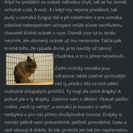
Když ho predátor za ocásek náhodou chytí, tak se ho osmák
ochotně vzdá. A mizí. A i když my nejsme predátoři, tak
pudy u osmáků fungují dál a při nešetrném a pro osmáka
zdánlivě nebezpečném uchopení může zůstat necitlivému
chovateli klidně ocásek v ruce. Osmák sice na tu ztrátu
neumře, ale ulomený ocásek už mu nenaroste. Takže pak
kromě toho, že vypadá divně, je to navždy už takový
chudinka, a to si přece nezaslouží.
Zadní nožičky osmáka jsou
odrazové, takže značně vyvinutější
než ty přední. Má na nich pětici
rozkošně chlupatých prstíčků. Ty mají ale ostré drápky! A
pokud jde o ty drápky. Zatímco nám v dětství říkávali pečliví
rodiče „nech ty nehty“, u osmáků je kousání si nehtů
nezbytná a pro nás přímo chvályhodná činnost. Drápky si
osmáci pěkně sami preventivně, pečlivě, pravidelně, často a
rádi okusují.A dobře, že tak, protože jen tak jim nepřerostou,