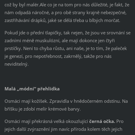
což by byl malér.Ale co je na tom pro nás důležité, je fakt, že
nám odpadá náročné, a pro obě strany krajně nebezpečné,
zastřihávání drápků, jaké se dělá třeba u blbých morčat.
Pokud jde o přední tlapičky, tak nejen, že jsou ve srovnání se
zadními méně muskulózní, ale mají dokonce jen čtyři
prstíčky. Není to chyba růstu, ani naše, je to tím, že paleček
je genezí, pro nepotřebnost, zakrnělý, takže pro nás
neviditelný.
Malá „módní“ přehlídka
Osmáci mají kožíšek. Zpravidla v hnědočerném odstínu. Na
bříšku je zdobí melír krémové barvy.
Osmáci mají překrásná velká okouzlující
černá očka.
Pro
jejich další zvýraznění jim navíc příroda kolem těch jejich