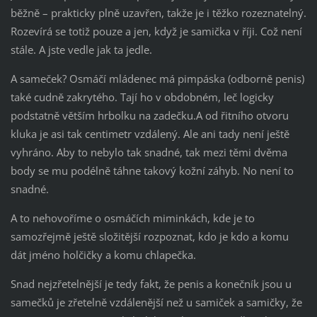
běžně – prakticky plně uzavřen, takže je i těžko rozeznatelný.
Rozevírá se totiž pouze a jen, když je samička v říji. Což není
stále. A jste vedle jak ta jedle.
A sameček? Osmáčí mládenec má pimpáska (odborně penis)
také cudně zakrytého. Tají ho v obdobném, leč logicky
podstatně větším hrbolku na zadečku.A od řitního otvoru
kluka je asi tak centimetr vzdálený. Ale ani tady není ještě
vyhráno. Aby to nebylo tak snadné, tak mezi těmi dvěma
body se mu podélně táhne takový kožní záhyb. No není to
snadné.
A to nehovoříme o osmáčích miminkách, kde je to
samozřejmě ještě složitější rozpoznat, kdo je kdo a komu
dát jméno holčičky a komu chlapečka.
Snad nejzřetelnější je tedy fakt, že penis a konečník jsou u
samečků je zřetelně vzdálenější než u samiček a samičky, že