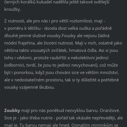
černých korálků kukadel nadělila ještě takové světlejší
kroužky.
Z nutnosti, ale pro nás i pro větší roztomilost, mají -
v poměru k tělíčku - docela dost velká ouška a pořádně
dlouhé jemné slušivé vousky.Fousky ale nejsou žádná
módní frajeřina, ale životní nutnost. Mají v nich, ostatně jako
většina takto vousatých zvířátek, hmatová čidla. Asi si jsou
toho i vědomi, protože raubířští a nekolektivní jedinci
(odborníci, tvrdí, že jsou to jedinci nevychovaní), což může
být i ponorkou, když jsou chováni sice ve větším množství,
ale v nedostatečném prostoru, tak si ty důležité a potřebné
vousky vzájemně škubou.
Zoubky
mají pro nás poněkud nezvyklou barvu. Oranžové.
Sice je - jako třeba nutrie - pořád tak okázale nepřevádějí, ale
mají je. Tu barvu nemají ale hned. Osmáčím miminkům se