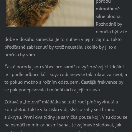
porodu
mimořádně
silně plodná.
Rozhodně by
neměla být v té
době v dosahu samečka. Je to nutné i v jejím zájmu. Takto
předčasné zabřeznutí by totiž neustála, skolilo by ji to a
umřela by vám.
Časté porody jsou vůbec pro samičku vyčerpávající. Ideální
je - podle odborníků - když rodí nejvýše tak třikrát za život, a
to pokud možno s ročním odstupem. Častější frekvence by
se pak podepisovala i mláďátkách a jejich stavu.
Zdravá a „hotová“ mláďátka se totiž rodí plně vyvinutá a
kompletní. Takže v kožíšku vidí, slyší a záhy se i hrnou
z úkrytu. První dva týdny je samička pouze kojí. V tu dobu se
na osmáčí miminka nesmí sahat. Je zajímavé sledovat, jak