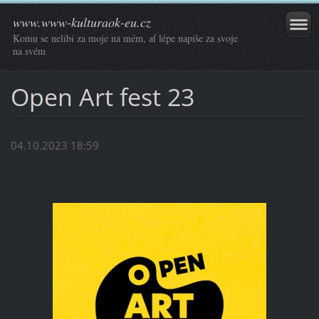
www.www-kulturaok-eu.cz
Komu se nelíbí za moje na mém, ať lépe napíše za svoje
na svém
Open Art fest 23
04.10.2023 18:59