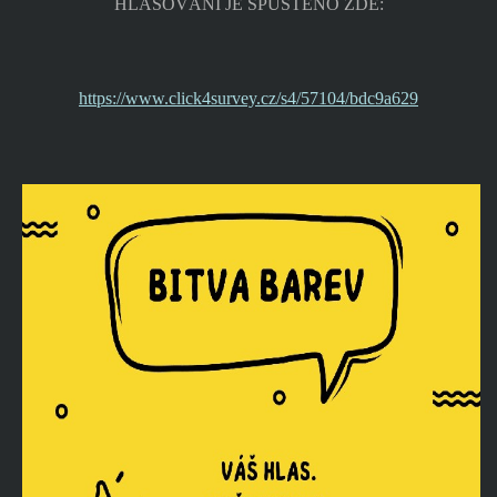
HLASOVÁNÍ JE SPUŠTĚNO ZDE:
https://www.click4survey.cz/s4/57104/bdc9a629