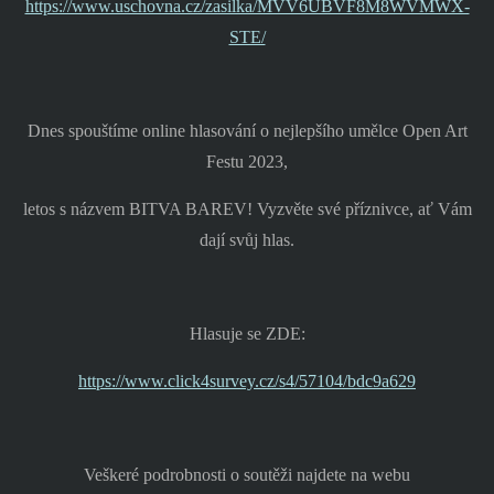
https://www.uschovna.cz/zasilka/MVV6UBVF8M8WVMWX-
STE/
Dnes spouštíme online hlasování o nejlepšího umělce Open Art
Festu 2023,
letos s názvem BITVA BAREV! Vyzvěte své příznivce, ať Vám
dají svůj hlas.
Hlasuje se ZDE:
https://www.click4survey.cz/s4/57104/bdc9a629
Veškeré podrobnosti o soutěži najdete na webu