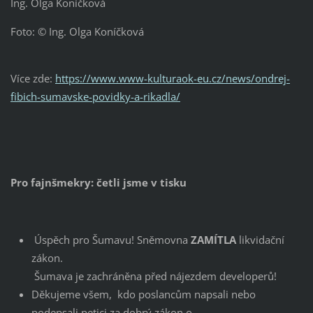
Ing. Olga Koníčková
Foto: © Ing. Olga Koníčková
Více zde:
https://www.www-kulturaok-eu.cz/news/ondrej-
fibich-sumavske-povidky-a-rikadla/
Pro fajnšmekry: četli jsme v tisku
Úspěch pro Šumavu! Sněmovna
ZAMÍTLA
likvidační
zákon.
Šumava je zachráněna před nájezdem developerů!
Děkujeme všem, kdo poslancům napsali nebo
podepsali petici za dobrý zákon o