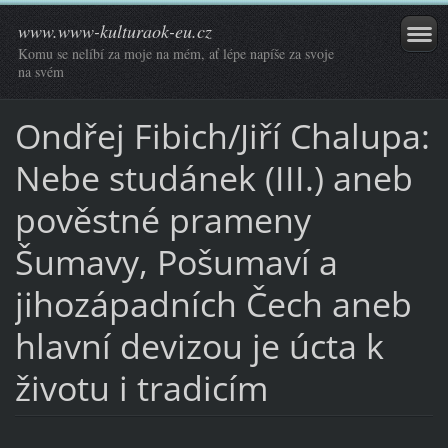
www.www-kulturaok-eu.cz
Komu se nelíbí za moje na mém, ať lépe napíše za svoje
na svém
Ondřej Fibich/Jiří Chalupa:
Nebe studánek (III.) aneb
pověstné prameny
Šumavy, Pošumaví a
jihozápadních Čech aneb
hlavní devizou je úcta k
životu i tradicím