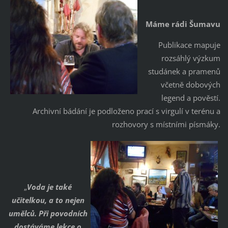
Máme rádi Šumavu
Publikace mapuje
rozsáhlý výzkum
studánek a pramenů
včetně dobových
legend a pověstí.
Archivní bádání je podloženo prací s virgulí v terénu a
rozhovory s místními písmáky.
„
Voda je také
učitelkou, a to nejen
umělců. Při povodních
dostáváme lekce o