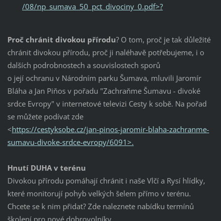
/08/np_sumava_50_pct_divociny_0.pdf>?
Proč chránit divokou přírodu
? O tom, proč je tak důležité
chránit divokou přírodu, proč ji naléhavě potřebujeme, i o
dalších podrobnostech a souvislostech sporů
o její ochranu v Národním parku Šumava, mluvili Jaromír
Bláha a Jan Piňos v pořadu "Zachraňme Šumavu - divoké
srdce Evropy" v internetové televizi Cesty k sobě. Na pořad
se můžete podívat zde
<
https://cestyksobe.cz/jan-pinos-jaromir-blaha-zachranme-
sumavu-divoke-srdce-evropy/6091>.
Hnutí DUHA v terénu
Divokou přírodu pomáhají chránit i naše Vlčí a Rysí hlídky,
které monitorují pohyb velkých šelem přímo v terénu.
Chcete se k nim přidat? Zde naleznete nabídku termínů
školení pro nové dobrovolníky