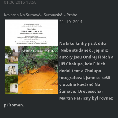
01.06.2015 13:58
Kavárna Na Šumavě- Šumavská - Praha
21. 10. 2014
Na křtu knihy již 3. dílu
´Nebe studánek´, jejímiž
autory jsou Ondřej Fibich a
Jiří Chalupa, kde Fibich
dodal text a Chalupa
fotografoval, jsme se sešli
v útulné kavárně Na
Šumavě. Dřevosochař
Martin Patřičný byl rovněž
přítomen.