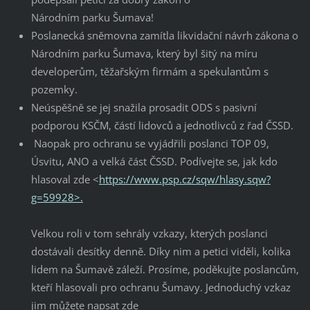
Národním parku Šumava!
Poslanecká sněmovna zamítla likvidační návrh zákona o
Národním parku Šumava, který byl šitý na míru
developerům, těžařským firmám a spekulantům s
pozemky.
Neúspěšně se jej snažila prosadit ODS s pasivní
podporou KSČM, částí lidovců a jednotlivců z řad ČSSD.
Naopak pro ochranu se vyjádřili poslanci TOP 09,
Úsvitu, ANO a velká část ČSSD. Podívejte se, jak kdo
hlasoval zde <
https://www.psp.cz/sqw/hlasy.sqw?
g=59928>.
Velkou roli v tom sehrály vzkazy, kterých poslanci
dostávali desítky denně. Díky nim a petici viděli, kolika
lidem na Šumavě záleží. Prosíme, poděkujte poslancům,
kteří hlasovali pro ochranu Šumavy. Jednoduchý vzkaz
jim můžete napsat zde