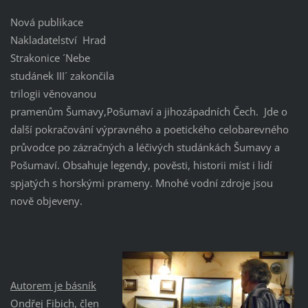
Nová publikace
Nakladatelství Hrad
Strakonice ´Nebe
studánek III´ zakončila
trilogii věnovanou
pramenům Šumavy,Pošumaví a jihozápadních Čech. Jde o
další pokračování výpravného a poetického celobarevného
průvodce po zázračných a léčivých studánkách Šumavy a
Pošumaví. Obsahuje legendy, pověsti, historii míst i lidí
spjatých s horskými prameny. Mnohé vodní zdroje jsou
nově objeveny.
Autorem je básník
Ondřej Fibich,
člen