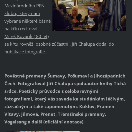
Mezinárodního PEN
klubu, který nám
vybrané některé básně
na křtu recitoval.
Mirek Kovařík ( 80 let)
se křtu rovněž osobně zúčastnil. Jiří Chalupa dodal do
publikace fotografie.
Pověstné prameny Šumavy, Pošumaví a Jihozápadních
Čech. Fotografoval Jiří Chalupa spoluautor knihy Tichá
srdce. Poetický průvodce s celobarevnými
fotografiemi, který vás zavede ke studánkám léčivým,
zázračným a také zapomenutým. Kuklov, Pramen
Vltavy, Jilmová, Prenet, Třemšínské prameny,
Vogelsang a další (oficiální anotace).