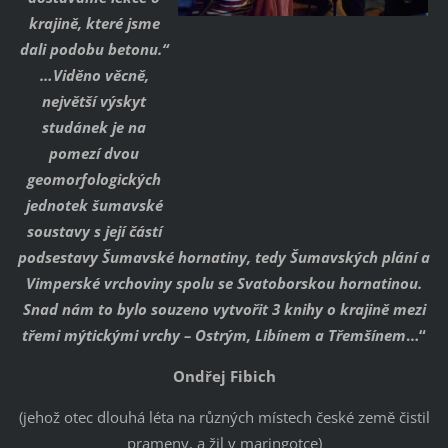
krajině, které jsme
dali podobu betonu.“
…Viděno věcně,
největší výskyt
studánek je na
pomezí dvou
geomorfologických
jednotek šumavské
soustavy s její částí
podsestavy Šumavské hornatiny, tedy Šumavských plání a
Vimperské vrchoviny spolu se Svatoborskou hornatinou.
Snad nám to bylo souzeno vytvořit 3 knihy o krajině mezi
třemi mýtickými vrchy – Ostrým, Libínem a Třemšínem
…“
Ondřej Fibich
(jehož otec dlouhá léta na různých místech české země čistil
prameny, a žil v maringotce)