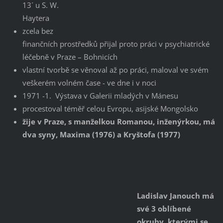
13´ u S. W.
Haytera
zcela bez
finančních prostředků přijal proto práci v psychiatrické
léčebně v Praze – Bohnicích
vlastní tvorbě se věnoval až po práci, maloval ve svém
veškerém volném čase - ve dne i v noci
1971 -1. Výstava v Galerii mladých v Mánesu
procestoval téměř celou Evropu, asijské Mongolsko
ž
ije v Praze, s manželkou Romanou, inženýrkou, má
dva syny, Maxima (1976) a Kryštofa (1977)
Ladislav Janouch má
své 3 oblíbené
okruhy, kterými se