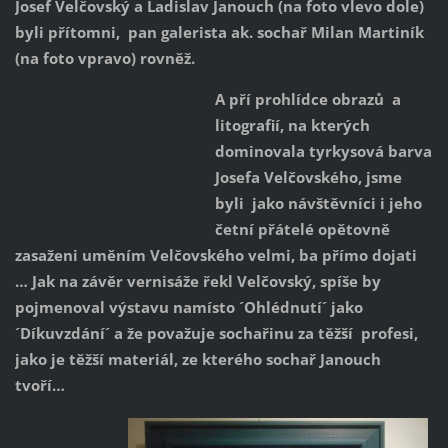
Josef Velčovský a Ladislav Janouch (na foto vlevo dole)
byli přítomni, pan galerista ak. sochař Milan Martiník
(na foto vpravo) rovněž.
A pří prohlídce obrazů a
litografií, na kterých
dominovala tyrkysová barva
Josefa Velčovského, jsme
byli jako návštěvníci i jeho
četní přátelé opětovně
zasaženi uměním Velčovského velmi, ba přímo dojati
… Jak na závěr vernisáže řekl Velčovský, spíše by
pojmenoval výstavu namísto ´Ohlédnutí´ jako
´Díkuvzdání´ a že považuje sochařinu za těžší profesi,
jako je těžší materiál, ze kterého sochař Janouch
tvoří…