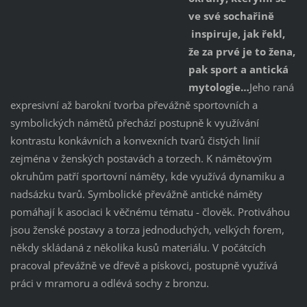
ve své sochařině
inspiruje, jak řekl,
že za prvé je to žena,
pak sport a antická
mytologie…
Jeho raná
expresivní až barokní tvorba převážně sportovních a
symbolických námětů přechází postupně k využívání
kontrastu konkávních a konvexních tvarů čistých linií
zejména v ženských postavách a torzech. K námětovým
okruhům patří sportovní náměty, kde využívá dynamiku a
nadsázku tvarů. Symbolické převážně antické náměty
pomáhají k asociaci k věčnému tématu - člověk. Protiváhou
jsou ženské postavy a torza jednoduchých, velkých forem,
někdy skládaná z několika kusů materiálu. V počátcích
pracoval převážně ve dřevě a pískovci, postupně využívá
práci v mramoru a odlévá sochy z bronzu.