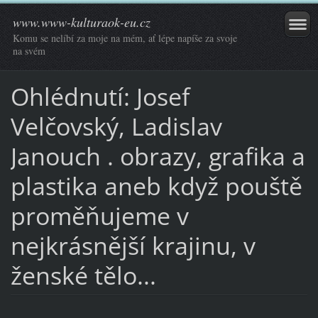
www.www-kulturaok-eu.cz
Komu se nelíbí za moje na mém, ať lépe napíše za svoje
na svém
Ohlédnutí: Josef
Velčovský, Ladislav
Janouch . obrazy, grafika a
plastika aneb když pouště
proměňujeme v
nejkrásnější krajinu, v
ženské tělo...