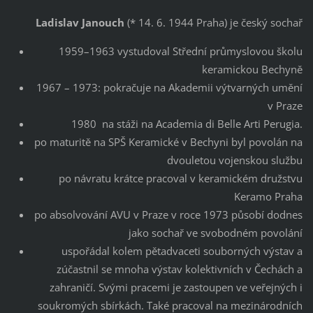
Ladislav Janouch
(* 14. 6. 1944 Praha) je český sochař
1959–1963 vystudoval Střední průmyslovou školu
keramickou Bechyně
1967 – 1973: pokračuje na Akademii výtvarných umění
v Praze
1980 na stáži na Academia di Belle Arti Perugia.
po maturitě na SPŠ Keramické v Bechyni byl povolán na
dvouletou vojenskou službu
po návratu krátce pracoval v keramickém družstvu
Keramo Praha
po absolvování AVU v Praze v roce 1973 působí dodnes
jako sochař ve svobodném povolání
uspořádal kolem pětadvaceti souborných výstav a
zúčastnil se mnoha výstav kolektivních v Čechách a
zahraničí. Svými pracemi je zastoupen ve veřejných i
soukromých sbírkách. Také pracoval na mezinárodních