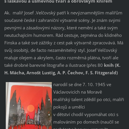
s laskavou a úsměvnou tváří a obrovským knírem
Ak. malíř Josef .Velčovský patří k nevýznamnějším malířům
současné české i zahraniční výtvarné scény. Je znám svými
pevnými a zásadovými názory, které nemění a také svým
neutuchajícím humorem. Rád cestuje, zejména do klidného
Finska a také své zážitky z cest pak výtvarně zpracovává. Má
svůj osobitý, de facto nezaměnitelný styl. Josef Velčovský
maluje olejem a akrylem, často rozměrná plátna, tvoří ale
také drobné barevné litografie a ilustrace (přes 80
knih (K.
H. Mácha, Arnošt Lustig, A. P. Čechov, F. S. Fitzgerald)
narodil se dne 7. 10. 1945 ve
Václavovicích na Moravě
malířský talent zdědil po otci, malíři
pokojů a umělci
v dětství chodil vypomáhat otci s
malováním po domech (naučil se