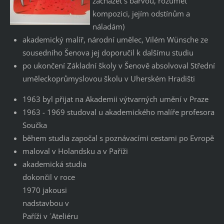
zacházet s barvou, rozumět
kompozici, jejím odstínům a
náladám)
akademický malíř, národní umělec, Vilém Wünsche ze
sousedního Šenova jej doporučil k dalšímu studiu
po ukončení Základní školy v Šenově absolvoval Střední
uměleckoprůmyslovou školu v Uherském Hradišti
1963 byl přijat na Akademii výtvarných umění v Praze
1963 - 1969 studoval u akademického malíře profesora
Součka
během studia započal s poznávacími cestami po Evropě
maloval v Holandsku a v Paříži
akademická studia
dokončil v roce
1970 jakousi
nadstavbou v
Paříži v ´Ateliéru