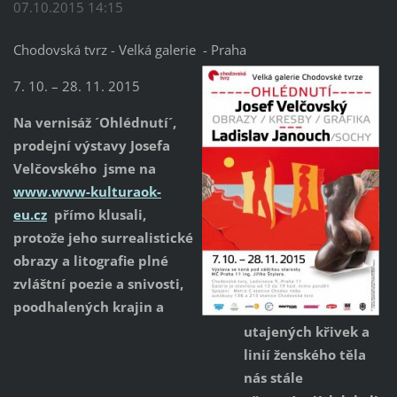
07.10.2015 14:15
Chodovská tvrz - Velká galerie - Praha
7. 10. – 28. 11. 2015
Na vernisáž ´Ohlédnutí´,
prodejní výstavy Josefa
Velčovského jsme na
www.www-kulturaok-
eu.cz
přímo klusali,
protože jeho surrealistické
obrazy a litografie plné
zvláštní poezie a snivosti,
poodhalených krajin a
utajených křivek a
linií ženského těla
nás stále