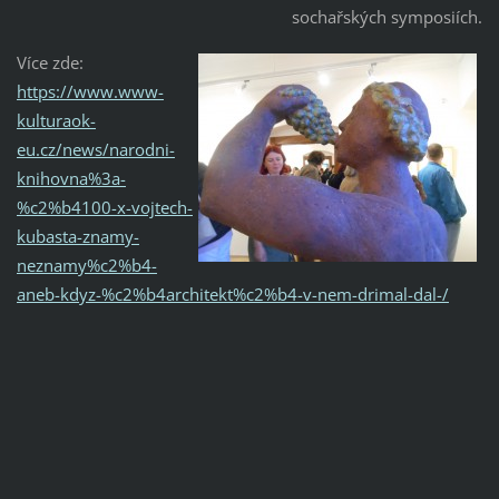
sochařských symposiích.
Více zde:
https://www.www-
kulturaok-
eu.cz/news/narodni-
knihovna%3a-
%c2%b4100-x-vojtech-
kubasta-znamy-
neznamy%c2%b4-
aneb-kdyz-%c2%b4architekt%c2%b4-v-nem-drimal-dal-/