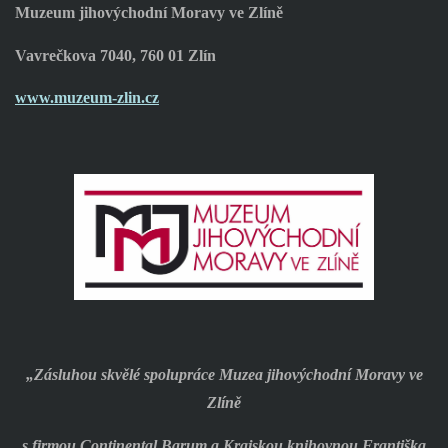
Muzeum jihovýchodní Moravy ve Zlíně
Vavrečkova 7040, 760 01 Zlín
www.muzeum-zlin.cz
„Zásluhou skvělé spolupráce Muzea jihovýchodní Moravy ve
Zlíně
s firmou Continental Barum a Krajskou knihovnou Františka