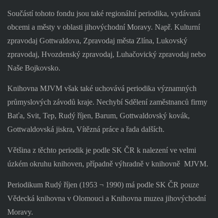
Součástí tohoto fondu jsou také regionální periodika, vydávaná
obcemi a městy v oblasti jihovýchodní Moravy. Např. Kulturní
zpravodaj Gottwaldova, Zpravodaj města Zlína, Lukovský
zpravodaj, Hvozdenský zpravodaj, Luhačovický zpravodaj nebo
Naše Bojkovsko.
Knihovna MJVM však také uchovává periodika významných
průmyslových závodů kraje. Nechybí Sdělení zaměstnanců firmy
Baťa, Svit, Tep, Rudý říjen, Barum, Gottwaldovský kovák,
Gottwaldovská jiskra, Vítězná práce a řada dalších.
Většina z těchto periodik je podle SK ČR k nalezení ve velmi
úzkém okruhu knihoven, případně výhradně v knihovně
MJVM.
Periodikum Rudý říjen (1953 ¬ 1990) má podle SK ČR pouze
Vědecká knihovna v Olomouci a Knihovna muzea jihovýchodní
Moravy.