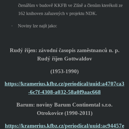
čtenářům v budově KKFB ve Zlíně a členům kterékoli ze
162 knihoven zařazených v projektu NDK.
·
Noviny lze najít jako:
Rudý říjen: závodní časopis zaměstnanců n. p.
Rudý říjen Gottwaldov
(1953-1990)
https://kramerius.kfbz.cz/periodical/uuid:a4707ca3
-6c7f-4308-a032-58a0f9aac668
Barum: noviny Barum Continental s.r.o.
Otrokovice (1990-2011)
https://kramerius.kfbz.cz/periodical/uuid:ac94457e