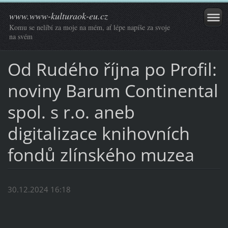
www.www-kulturaok-eu.cz
Komu se nelíbí za moje na mém, ať lépe napíše za svoje
na svém
Od Rudého října po Profil:
noviny Barum Continental
spol. s r.o. aneb
digitalizace knihovních
fondů zlínského muzea
30.12.2024 16:18