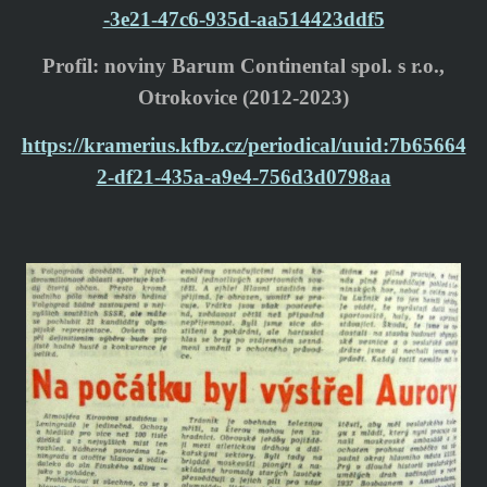
-3e21-47c6-935d-aa514423ddf5
Profil: noviny Barum Continental spol. s r.o.,
Otrokovice (2012-2023)
https://kramerius.kfbz.cz/periodical/uuid:7b65664
2-df21-435a-a9e4-756d3d0798aa