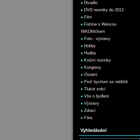
Divadlo
DVD novinky do 2013
Film
Fotíme s Wencou
NIKONíčkem
Foto - výstavy
Hobby
Hudba
Knižní novinky
Kongresy
Ostatní
Proč bychom se netěšili
Tlukot srdcí
Vše o bydlení
Výstavy
Zdraví
Fóra
Vyhledávání