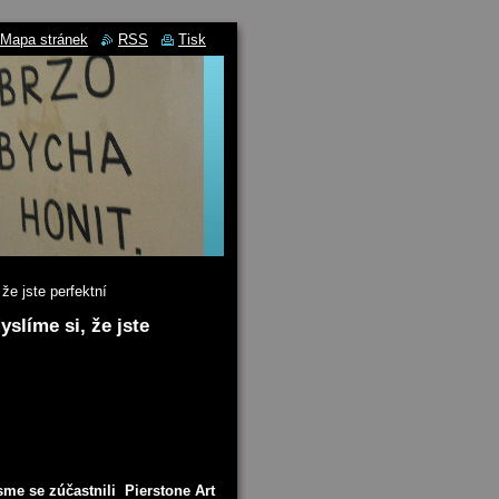
Mapa stránek
RSS
Tisk
že jste perfektní
slíme si, že jste
sme se zúčastnili Pierstone Art