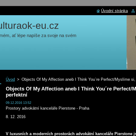
Úvodní stránka
turaok-eu.cz
 mém, ať lépe napíše za svoje na svém
Úvod
>
Objects Of My Affection aneb I Think You´re Perfect/Myslíme si, 
Objects Of My Affection aneb I Think You´re Perfect/My
perfektní
09.12.2016 13:52
Prostory advokátní kanceláře Pierstone - Praha
8. 12. 2016
V luxusních a moderních prostorách advokátní kanceláře Pierstone j