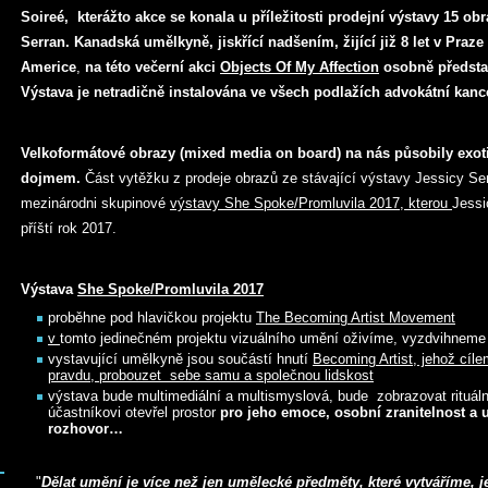
Soireé, kterážto akce se konala u příležitosti prodejní výstavy 15 o
Serran. Kanadská umělkyně, jiskřící nadšením, žijící již 8 let v Praze 
Americe
,
na této večerní akci
Objects Of My Affection
osobně představ
Výstava je netradičně instalována ve všech podlažích advokátní kanc
Velkoformátové obrazy (mixed media on board) na nás působily exoti
dojmem.
Část vytěžku z prodeje obrazů ze stávající výstavy Jessicy Se
mezinárodni skupinové
výstavy She Spoke/Promluvila 2017, kterou
Jessi
příští rok 2017.
Výstava
She Spoke/Promluvila 2017
proběhne pod hlavičkou projektu
The Becoming Artist Movement
v
tomto jedinečném projektu vizuálního umění oživíme, vyzdvihneme
vystavující umělkyně jsou součástí hnutí
Becoming Artist, jehož cíle
pravdu, probouzet sebe samu a společnou lidskost
výstava bude multimediální a multismyslová, bude zobrazovat rituáln
účastníkovi otevřel prostor
pro jeho emoce, osobní zranitelnost a 
rozhovor…
"
Dělat umění je více než jen umělecké předměty, které vytváříme, je