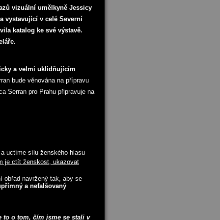
brazů vizuální umělkyně
Jessicy
a vystavující v celé Severní
ila katalog ke své výstavě.
eláře.
cky a velmi uklidňujícím
rran bude věnována na přípravu
ca Serran pro Prahu připravuje na
 a uctíme sílu ženského hlasu
m je ctít ženskost, ukazovat
í obřad navržený tak, aby se
upřímný a nefalšovaný
 to o tom, čím jsme se stali v