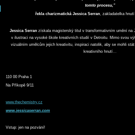
tomto procesu,"
řekla charizmatická Jessica Serran
, zakladatelka hnutí
Jessica Serran
získala magisterský titul v transformativním umění na J
v ilustraci na vysoké škole kreativních studií v Detroitu. Mimo svou v
vizuálním umělcům jejich kreativitu, inspiraci natolik, aby se mohli stá
kreativního hnutí…
110 00 Praha 1
Na Příkopě 9/11
www.thechemistry.cz
www.jessicaserran.com
Vstup: jen na pozvání!