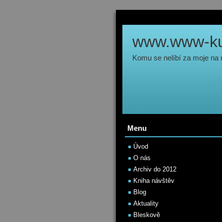
www.www-kul
Komu se nelíbí za moje na
Menu
Úvod
O nás
Archiv do 2012
Kniha návštěv
Blog
Aktuality
Bleskově