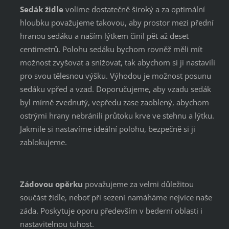
Sedák židle
volíme dostatečně široký a za optimální
hloubku považujeme takovou, aby prostor mezi přední
hranou sedáku a naším lýtkem činil pět až deset
centimetrů. Polohu sedáku bychom rovněž měli mít
možnost zvyšovat a snižovat, tak abychom si ji nastavili
pro svou tělesnou výšku. Výhodou je možnost posunu
sedáku vpřed a vzad. Doporučujeme, aby vzadu sedák
byl mírně zvednutý, vepředu zase zaoblený, abychom
ostrými hrany nebránili průtoku krve ve stehnu a lýtku.
Jakmile si nastavíme ideální polohu, bezpečně si ji
zablokujeme.
Zádovou opěrku
považujeme za velmi důležitou
součást židle, neboť při sezení namáháme nejvíce naše
záda. Poskytuje oporu především v bederní oblasti i
nastavitelnou tuhost.