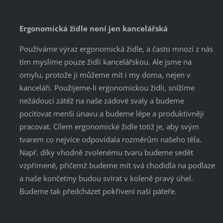
Ergonomická židle není jen kancelářská
Používáme výraz ergonomická židle, a často mnozí z nás
tím myslíme pouze židli kancelářskou. Ale jsme na
omylu, protože ji můžeme mít i my doma, nejen v
kanceláři. Použijeme-li ergonomickou židli, snížíme
nežádoucí zátěž na naše zádové svaly a budeme
pociťovat menší únavu a budeme lépe a produktivněji
pracovat. Cílem ergonomické židle totiž je, aby svým
tvarem co nejvíce odpovídala rozměrům našeho těla.
Např. díky vhodně zvolenému tvaru budeme sedět
vzpřímeně, přičemž budeme mít svá chodidla na podlaze
a naše končetiny budou svírat v koleně pravý úhel.
Budeme tak předcházet pokřivení naší páteře.