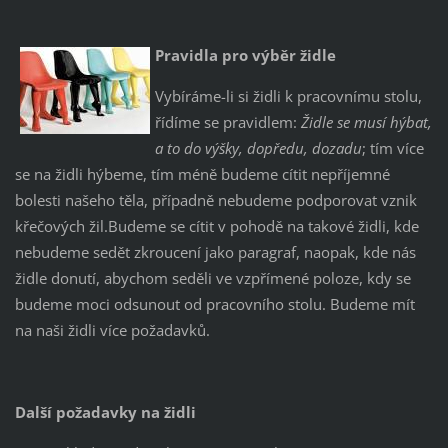
Pravidla pro výběr židle
Vybíráme-li si židli k pracovnímu stolu,
řídíme se pravidlem:
Židle se musí hýbat,
a to do
výšky, dopředu, dozadu
; tím více
se na židli hýbeme, tím méně budeme cítit nepříjemné
bolesti našeho těla, případně nebudeme podporovat vznik
křečových žil.Budeme se cítit v pohodě na takové židli, kde
nebudeme sedět zkroucení jako paragraf, naopak, kde nás
židle donutí, abychom seděli ve vzpřímené poloze, kdy se
budeme moci odsunout od pracovního stolu. Budeme mít
na naši židli více požadavků.
Další požadavky na židli