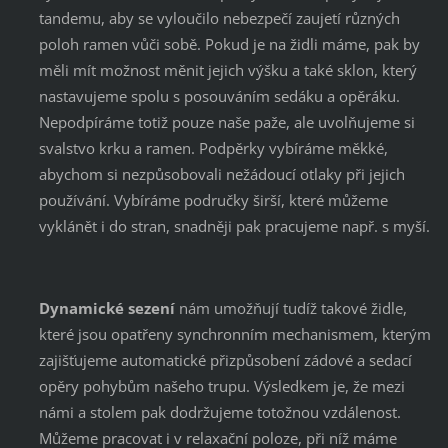
tandemu, aby se vyloučilo nebezpečí zaujetí různých
poloh ramen vůči sobě. Pokud je na židli máme, pak by
měli mít možnost měnit jejich výšku a také sklon, který
nastavujeme spolu s posouváním sedáku a opěráku.
Nepodpíráme totiž pouze naše paže, ale uvolňujeme si
svalstvo krku a ramen. Podpěrky vybíráme měkké,
abychom si nezpůsobovali nežádoucí otlaky při jejich
používání. Vybíráme područky širší, které můžeme
vyklánět i do stran, snadněji pak pracujeme např. s myší.
Dynamické sezení
nám umožňují tudíž takové židle,
které jsou opatřeny synchronním mechanismem, kterým
zajišťujeme automatické přizpůsobení zádové a sedací
opěry pohybům našeho trupu. Výsledkem je, že mezi
námi a stolem pak dodržujeme totožnou vzdálenost.
Můžeme pracovat i v relaxační poloze, při níž máme