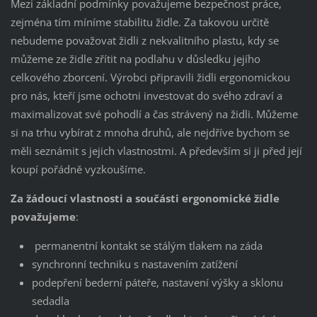
Mezi základní podmínky považujeme bezpečnost práce,
zejména tím míníme stabilitu židle. Za takovou určitě
nebudeme považovat židli z nekvalitního plastu, kdy se
můžeme ze židle zřítit na podlahu v důsledku jejího
celkového zborcení. Výrobci připravili židli ergonomickou
pro nás, kteří jsme ochotni investovat do svého zdraví a
maximalizovat své pohodlí a čas strávený na židli. Můžeme
si na trhu vybírat z mnoha druhů, ale nejdříve bychom se
měli seznámit s jejich vlastnostmi. A především si ji před její
koupí pořádně vyzkoušíme.
Za žádoucí vlastnosti a součásti ergonomické židle
považujeme
:
permanentní kontakt se stálým tlakem na záda
synchronní techniku s nastavením zatížení
podepření bederní páteře, nastavení výšky a sklonu
sedadla