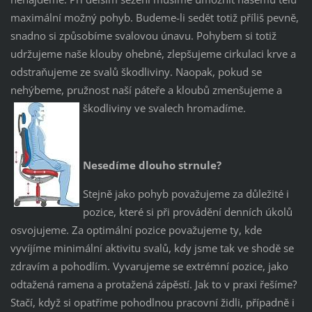
maximální možný pohyb. Budeme-li sedět totiž příliš pevně,
snadno si způsobíme svalovou únavu. Pohybem si totiž
udržujeme naše klouby ohebné, zlepšujeme cirkulaci krve a
odstraňujeme ze svalů škodliviny. Naopak, pokud se
nehýbeme, pružnost naší páteře a kloubů zmenšujeme a
škodliviny ve svalech hromadíme.
Nesedíme dlouho strnule?
Stejně jako pohyb považujeme za důležité i
pozice, které si při provádění denních úkolů
osvojujeme. Za optimální pozice považujeme ty, kde
vyvíjíme minimální aktivitu svalů, kdy jsme tak ve shodě se
zdravím a pohodlím. Vyvarujeme se extrémní pozice, jako
odtažená ramena a protažená zápěstí. Jak to v praxi řešíme?
Stačí, když si opatříme pohodlnou pracovní židli, případně i