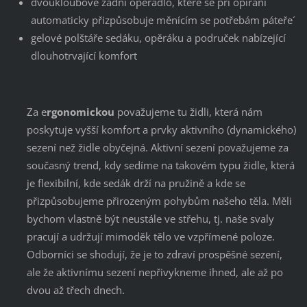
dvoukloubové zadní opěradlo, které se při opírání
automaticky přizpůsobuje měnícím se potřebám páteře´
gelové polštáře sedáku, opěráku a područek nabízející
dlouhotrvající komfort
Za e
rgonomickou
považujeme tu židli, která nám
poskytuje vyšší komfort a prvky aktivního (dynamického)
sezení než židle obyčejná. Aktivní sezení považujeme za
současný trend, kdy sedíme na takovém typu židle, která
je flexibilní, kde sedák drží na pružině a kde se
přizpůsobujeme přirozeným pohybům našeho těla. Měli
bychom vlastně být neustále ve střehu, tj. naše svaly
pracují a udržují mimoděk tělo ve vzpřímené poloze.
Odborníci se shodují, že je to zdraví prospěšné sezení,
ale že aktivnímu sezení nepřivykneme ihned, ale až po
dvou až třech dnech.