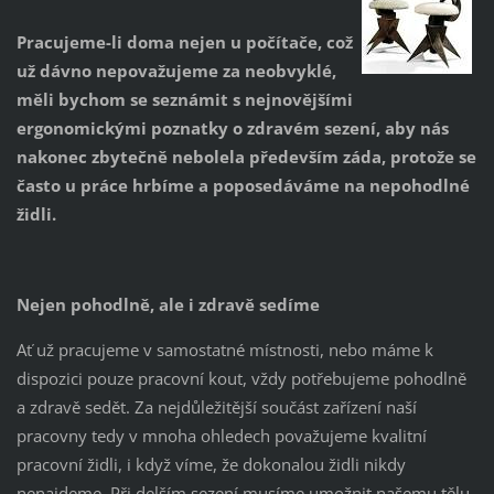
Pracujeme-li doma nejen u počítače, což
už dávno nepovažujeme za neobvyklé,
měli bychom se seznámit s nejnovějšími
ergonomickými poznatky o zdravém sezení, aby nás
nakonec zbytečně nebolela především záda, protože se
často u práce hrbíme a poposedáváme na nepohodlné
židli.
Nejen pohodlně, ale i zdravě sedíme
Ať už pracujeme v samostatné místnosti, nebo máme k
dispozici pouze pracovní kout, vždy potřebujeme pohodlně
a zdravě sedět. Za nejdůležitější součást zařízení naší
pracovny tedy v mnoha ohledech považujeme kvalitní
pracovní židli, i když víme, že dokonalou židli nikdy
nenajdeme. Při delším sezení musíme umožnit našemu tělu