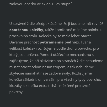
zádovou opěrku ve sklonu 125 stupňů.
U správné židle předpokládáme, že ji budeme mít rovněž
opatřenou kolečky
, takže komfortně měníme polohu u
pracovního stolu. Kolečka by se měla lehce otáčet.
Dáváme přednost
pětiramenné podnoži
. Tvar a
velikost koleček rozlišujeme podle druhu povrchu, pro
který jsou určena. Pomocí otáčecího mechanismu si
zajišťujeme, že při aktivitách po stranách židle nebudeme
muset otáčet celým naším trupem, a tak nebudeme
zbytečně namáhat naše zádové svaly. Rozlišujeme
kolečka základní, univerzální pro všechny typy povrchů,
kluzáky a kolečka extra tichá - měkčené pro tvrdé
povrchy.