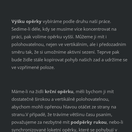
Výšku opěrky
vybíráme podle druhu naší práce.
Sedíme-li déle, kdy se musíme více koncentrovat na
práci, pak volíme opěrku vyšší. Můžeme ji mít i
polohovatelnou, nejen ve vertikálním, ale i předozadním
směru tak, že si umožníme aktivní sezení. Teprve pak
bude židle stále kopírovat pohyb našich zad a udržíme se
ve vzpřímené poloze.
Máme-li na židli
krční opěrku
, měli bychom ji mít
dostatečně širokou a vertikálně polohovatelnou,
abychom mohli opřenou hlavou otáčet ze strany na
stranu.V případě, že trávíme většinu času psaním,
považujeme za nezbytné mít
podpěrky rukou
, nebo-li
synchronizované loketní opěrky, které se pohybují v