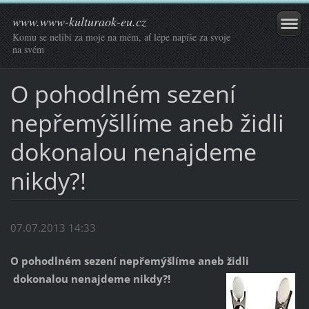
www.www-kulturaok-eu.cz
Komu se nelíbí za moje na mém, ať lépe napíše za svoje
na svém
O pohodlném sezení
nepřemýšllíme aneb židli
dokonalou nenajdeme
nikdy?!
07.07.2013 14:33
O pohodlném sezení nepřemýšlíme aneb židli
dokonalou nenajdeme nikdy?!