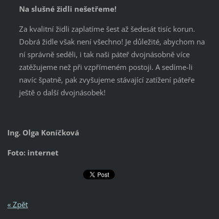
Na slušné židli nešetřeme!
Za kvalitní židli zaplatíme šest až šedesát tisíc korun.
Dobrá židle však není všechno! Je důležité, abychom na
ní správně seděli, i tak naši páteř dvojnásobně více
zatěžujeme než při vzpřímeném postoji. A sedíme-li
navíc špatně, pak zvyšujeme stávající zatížení páteře
ještě o další dvojnásobek!
Ing. Olga Koníčková
Foto: internet
« Zpět