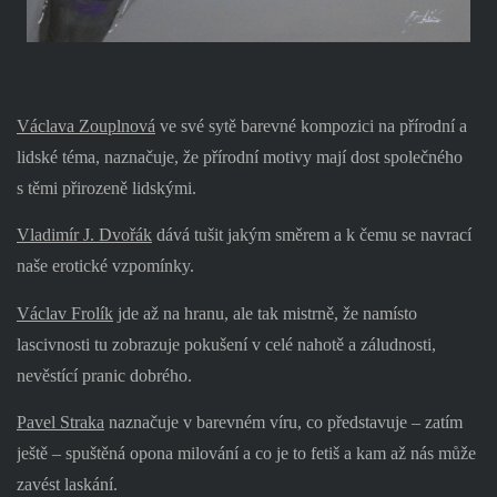
Václava Zouplnová
ve své sytě barevné kompozici na přírodní a
lidské téma, naznačuje, že přírodní motivy mají dost společného
s těmi přirozeně lidskými.
Vladimír J. Dvořák
dává tušit jakým směrem a k čemu se navrací
naše erotické vzpomínky.
Václav Frolík
jde až na hranu, ale tak mistrně, že namísto
lascivnosti tu zobrazuje pokušení v celé nahotě a záludnosti,
nevěstící pranic dobrého.
Pavel Straka
naznačuje v barevném víru, co představuje – zatím
ještě – spuštěná opona milování a co je to fetiš a kam až nás může
zavést laskání.