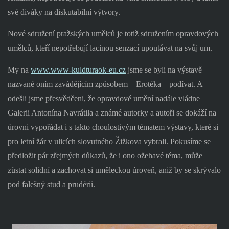
své diváky na diskutabilní výtvory.
Nové sdružení pražských umělců je totiž sdružením opravdových
umělců, kteří nepotřebují lacinou senzací upoutávat na svůj um.
My na
www.www-kuldturaok-eu.cz
jsme se byli na výstavě
nazvané oním zavádějícím způsobem – Erotéka – podívat. A
odešli jsme přesvědčeni, že opravdové umění nadále vládne
Galerii Antonína Navrátila a známé autorky a autoři se dokáží na
úrovni vypořádat i s takto choulostivým tématem výstavy, které si
pro letní žár v ulicích slovutného Žižkova vybrali. Pokusíme se
předložit pár zřejmých důkazů, že i ono ožehavé téma, může
zůstat solidní a zachovat si uměleckou úroveň, aniž by se skrývalo
pod falešný stud a prudérii.