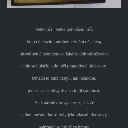
Velké oči - velké pohoršení tuší,
bujná fantazie - nevšední vidění očekává
,
skryté sémě nemravnosti láká za dobrodružstvím
a hin sa hukáže, kdo měl prapodivné představy.
Umělci to totiž nebyli, ani náhodou,
jen senzacechtivý divák ztratil soudnost.
A až návštěvou výstavy zjistil, že
jedinou nestoudností byly jeho vlastní představy,
nalézající se hrubě za hranou