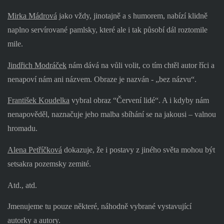
Mirka Mádrová
jako vždy, jinotajně a s humorem, nabízí klidně
naplno servírované pamlsky, které ale i tak působí dál roztomile
mile.
Jindřich Modráček
nám dává na vůli volit, co tím chtěl autor říci a
nenapoví nám ani názvem. Obraze je nazván - „bez názvu“.
František Koudelka
vybral obraz “Červení lidé“. A i kdyby nám
nenapověděl, naznačuje jeho malba sbíhání se na jakousi – valnou
hromadu.
Alena Petříčková
dokazuje, že i postavy z jiného světa mohou být
setsakra pozemsky zemité.
Atd., atd.
Jmenujeme tu pouze některé, náhodně vybrané vystavující
autorky a autory.