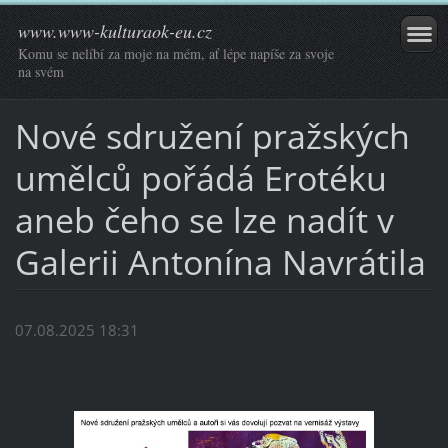
www.www-kulturaok-eu.cz
Komu se nelíbí za moje na mém, ať lépe napíše za svoje
na svém
Nové sdružení pražských
umělců pořádá Erotéku
aneb čeho se lze nadít v
Galerii Antonína Navrátila
07.08.2025 18:31