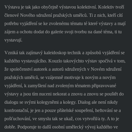
Výstava je tak jako obyčejně výstavou kolektivní. Kolektiv tvoří
členové Nového sdružení pražských umělců. Ti z nich, kteří cítí
potřebu vyjádření se ke zvolenému tématu té které výstavy a mají
zájem a ochotu dodat do galerie svoji tvorbu na dané téma, ti tu
vystavují.
Vzniká tak zajímavý kaleidoskop technik a způsobů vyjádření se
každého vystavujícího. Kouzlo takovýchto výstav spočívá v tom,
že společenství autorek a autorů sdružených v Novém sdružení
pražských umělců, se vzájemně motivuje k novým a novým
vyjádření, k zamyšlení nad zvoleným tématem připravované
výstavy a jsou tím nuceni nekorat a znovu a znovu se pouštět do
dialogu se svými kolegyněmi a kolegy. Dialog ale není nikdy
konfrontační, je jen a pouze přátelské soupeření, heftování se a
pošťuchování, ve smyslu tak se ukaž, cos vytvořil/a ty. A to je
dobře. Podporuje to další osobní umělecký vývoj každého ve