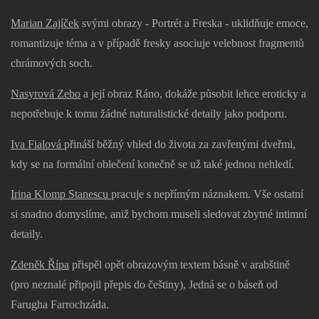
Marian Zajíček
svými obrazy - Portrét a Freska - uklidňuje emoce,
romantizuje téma a v případě fresky asociuje velebnost fragmentů
chrámových soch.
Nasyrová Zebo
a její obraz Ráno, dokáže působit lehce eroticky a
nepotřebuje k tomu žádné naturalistické detaily jako podporu.
Iva Fialová
přináší běžný vhled do života za zavřenými dveřmi,
kdy se na formální oblečení konečně se už také jednou nehledí.
Irina Klomp Stanescu
pracuje s nepřímým náznakem. Vše ostatní
si snadno domyslíme, aniž bychom museli sledovat zbytné intimní
detaily.
Zdeněk Řípa
přispěl opět obrazovým textem básně v arabštině
(pro neznalé připojil přepis do češtiny), Jedná se o báseň od
Farugha Farrochzáda.