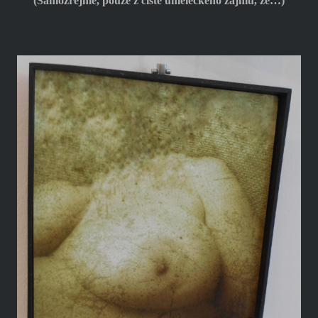
(Samozřejmě, pouze z čistě uměleckého zájmu, že…)