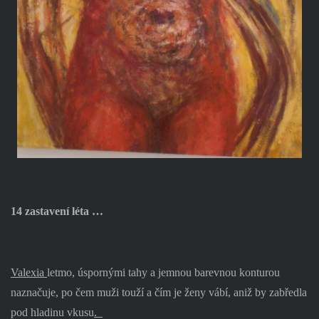
14 zastavení léta …
Valexia
letmo, úspornými tahy a jemnou barevnou konturou
naznačuje, po čem muži touží a čím je ženy vábí, aniž by zabředla
pod hladinu vkusu
.