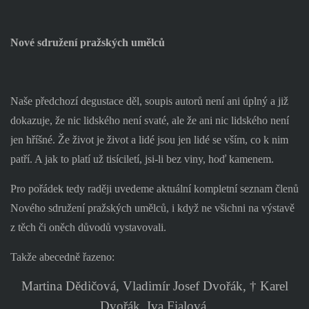
Nové sdružení pražských umělců
Naše předchozí degustace děl, soupis autorů není ani úplný a již
dokazuje, že nic lidského není svaté, ale že ani nic lidského není
jen hříšné. Že život je život a lidé jsou jen lidé se vším, co k nim
patří. A jak to platí už tisíciletí, jsi-li bez viny, hoď kamenem.
Pro pořádek tedy raději uvedeme aktuální kompletní seznam členů
Nového sdružení pražských umělců, i když ne všichni na výstavě
z těch či oněch důvodů vystavovali.
Takže abecedně řazeno:
Martina Dědičová, Vladimír Josef Dvořák, † Karel
Dvořák, Iva Fialová,