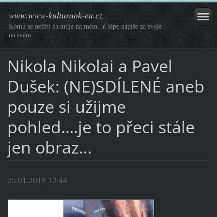
www.www-kulturaok-eu.cz
Komu se nelíbí za moje na mém, ať lépe napíše za svoje
na svém
Nikola Nikolai a Pavel
Dušek: (NE)SDÍLENÉ aneb
pouze si užijme
pohled….je to přeci stále
jen obraz…
25.01.2019 12:44