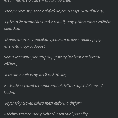
Jde mi hlavně o vtažení diváka do děje,
který vlivem stylizace nabývá dojem a smysl virtuální hry,
i přesto že prapočátek má v realitě, tedy přímo mnou zažitém
okamžiku.
Důvodem proč v počátku vycházím právě z reality je její
intenzita a opravdovost.
Samu intenzitu pak stupňuji ještě způsobem nacházení
zážitků,
a to skrze běh vždy delší než 70 km,
v zásadě se jedná o monotónní aktivitu trvající déle než 7
hodin.
Psychicky člověk kolísá mezi euforií a disforií,
v těchto stavech pak přichází intenzivní podněty.