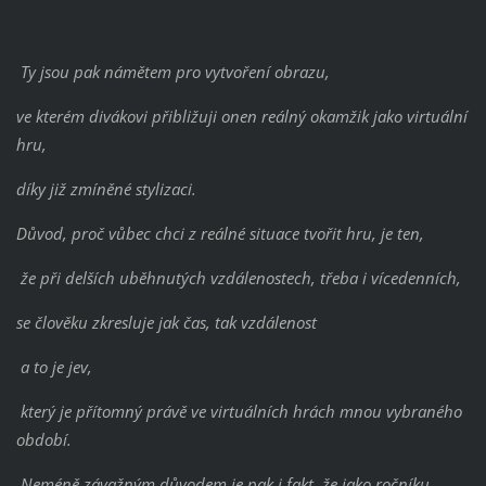
Ty jsou pak námětem pro vytvoření obrazu,
ve kterém divákovi přibližuji onen reálný okamžik jako virtuální
hru,
díky již zmíněné stylizaci.
Důvod, proč vůbec chci z reálné situace tvořit hru, je ten,
že při delších uběhnutých vzdálenostech, třeba i vícedenních,
se člověku zkresluje jak čas, tak vzdálenost
a to je jev,
který je přítomný právě ve virtuálních hrách mnou vybraného
období.
Neméně závažným důvodem je pak i fakt, že jako ročníku