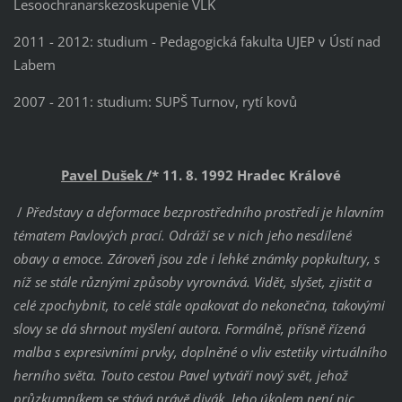
Lesoochranarskezoskupenie VLK
2011 - 2012: studium - Pedagogická fakulta UJEP v Ústí nad
Labem
2007 - 2011: studium: SUPŠ Turnov, rytí kovů
Pavel Dušek /
* 11. 8. 1992 Hradec Králové
/
Představy a deformace bezprostředního prostředí je hlavním
tématem Pavlových prací. Odráží se v nich jeho nesdílené
obavy a emoce. Zároveň jsou zde i lehké známky popkultury, s
níž se stále různými způsoby vyrovnává. Vidět, slyšet, zjistit a
celé zpochybnit, to celé stále opakovat do nekonečna, takovými
slovy se dá shrnout myšlení autora. Formálně, přísně řízená
malba s expresivními prvky, doplněné o vliv estetiky virtuálního
herního světa. Touto cestou Pavel vytváří nový svět, jehož
průzkumníkem se stává právě divák. Jeho úkolem není nic