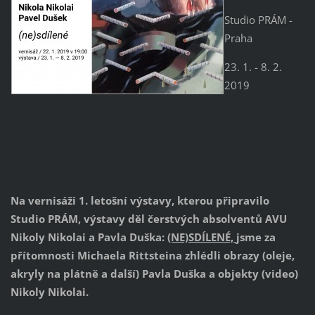
Studio PRÁM -
Praha
23. 1. - 8. 2.
2019
Na vernisáži 1. letošní výstavy, kterou připravilo
Studio PRÁM, výstavy děl čerstvých absolventů AVU
Nikoly Nikolai a Pavla Duška:
(NE)SDÍLENÉ,
jsme za
přítomnosti Michaela Rittsteina zhlédli obrazy (oleje,
akryly na plátně a další) Pavla Duška a objekty (video)
Nikoly Nikolai.