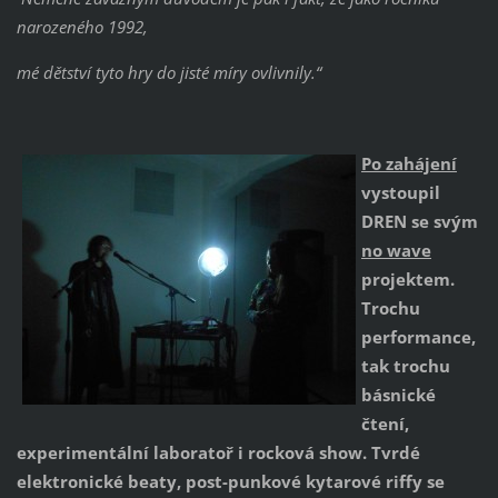
narozeného 1992,
mé dětství tyto hry do jisté míry ovlivnily.“
Po zahájení
vystoupil
DREN se svým
no
wave
projektem.
Trochu
performance,
tak trochu
básnické
čtení,
experimentální laboratoř i rocková show. Tvrdé
elektronické beaty, post-punkové kytarové riffy se