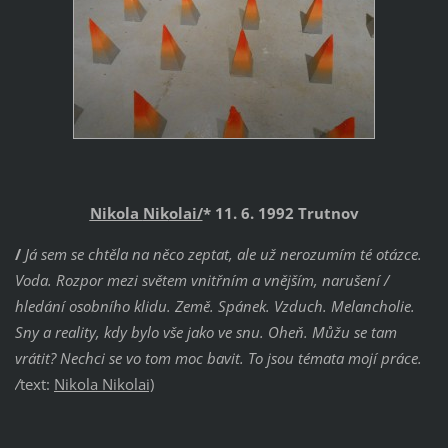
Nikola
Nik
olai/
* 11. 6. 1992 Trutnov
/
Já sem se chtěla na něco zeptat, ale už nerozumím té otázce.
Voda. Rozpor mezi světem vnitřním a vnějším, narušení /
hledání osobního klidu. Země. Spánek. Vzduch. Melancholie.
Sny a reality, kdy bylo vše jako ve snu. Oheň. Můžu se tam
vrátit? Nechci se vo tom moc bavit. To jsou témata mojí práce.
/
text:
Nikola Nikolai)