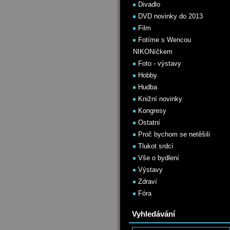
Divadlo
DVD novinky do 2013
Film
Fotíme s Wencou
NIKONíčkem
Foto - výstavy
Hobby
Hudba
Knižní novinky
Kongresy
Ostatní
Proč bychom se netěšili
Tlukot srdcí
Vše o bydlení
Výstavy
Zdraví
Fóra
Vyhledávání