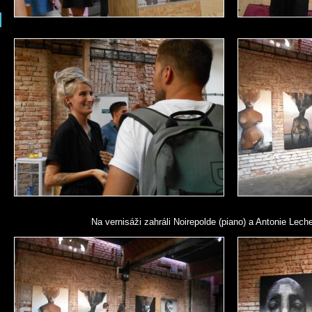
Na vernisáži zahráli Noirepolde (piano) a Antonie Lech