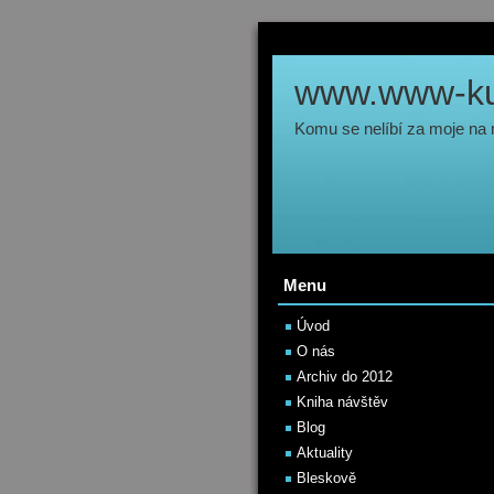
www.www-kul
Komu se nelíbí za moje na
Menu
Úvod
O nás
Archiv do 2012
Kniha návštěv
Blog
Aktuality
Bleskově