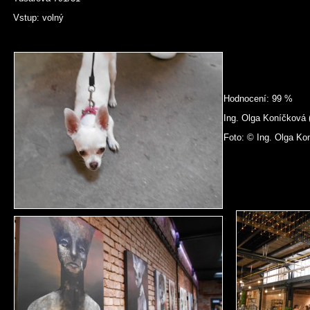
Vstup: volný
Hodnocení: 99 %
Ing. Olga Koníčková (
Foto: © Ing. Olga Ko