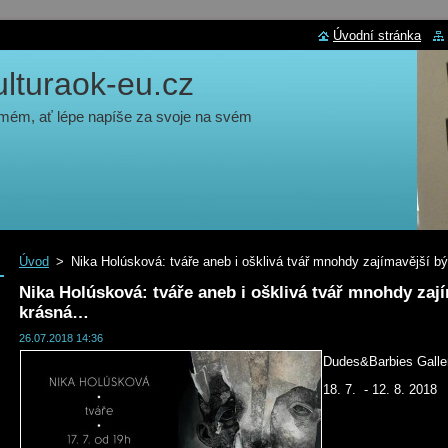
Úvodní stránka
turaok-eu.cz
 mém, ať lépe napíše za svoje na svém
Úvod
>
Nika Holúsková: tváře aneb i ošklivá tvář mnohdy zajímavější 
Nika Holúsková: tváře aneb i ošklivá tvář mnohdy zají
krásná…
26.07.2018 14:36
Dudes&Barbies Galler
18. 7. - 12. 8. 2018