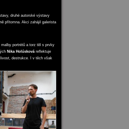
stavy, druhé autorské výstavy
ně přítomna. Akci zahájil galerista
malby portrétů a torz těl s prvky
erých
Nika Holúsková
reflektuje
livost, destrukce. I v těch však