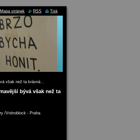
Mapa stránek
RSS
Tisk
bývá však než ta krásná…
mavější bývá však než ta
y /Vnitroblock - Praha