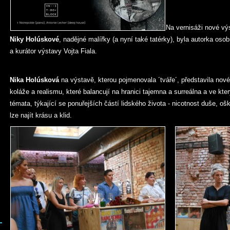
Na vernisáži nové vý
Niky Holúskové
, nadějné malířky (a nyní také tatérky), byla autorka osob
a kurátor výstavy Vojta Fiala.
Nika Holúsková
na výstavě, kterou pojmenovala ´tváře´, představila nové 
koláže a realismu, které balancují na hranici tajemna a surreálna a ve kt
témata, týkající se ponuřejších částí lidského života - nicotnost duše, ošk
lze najít krásu a klid.