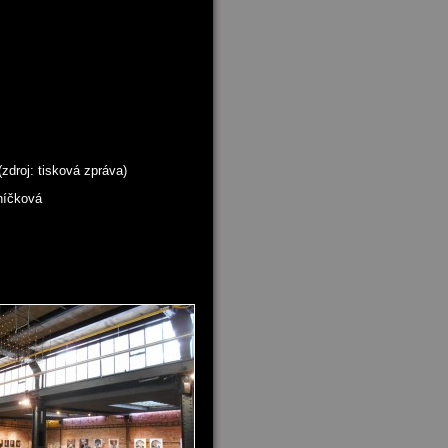
zdroj: tisková zpráva)
níčková