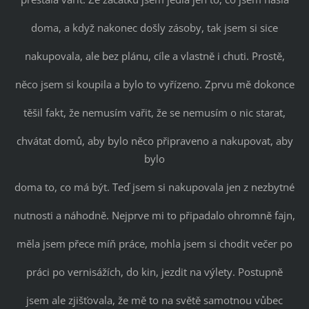
doma, a když nakonec došly zásoby, tak jsem si sice
nakupovala, ale bez plánu, cíle a vlastně i chuti. Prostě,
něco jsem si koupila a bylo to vyřízeno. Zprvu mě dokonce
těšil fakt, že nemusím vařit, že se nemusím o nic starat,
chvátat domů, aby bylo něco připraveno a nakupovat, aby
bylo
doma to, co má být. Teď jsem si nakupovala jen z nezbytné
nutnosti a náhodně. Nejprve mi to připadalo ohromně fajn,
měla jsem přece míň práce, mohla jsem si chodit večer po
práci po vernisážích, do kin, jezdit na výlety. Postupně
jsem ale zjišťovala, že mě to na světě samotnou vůbec