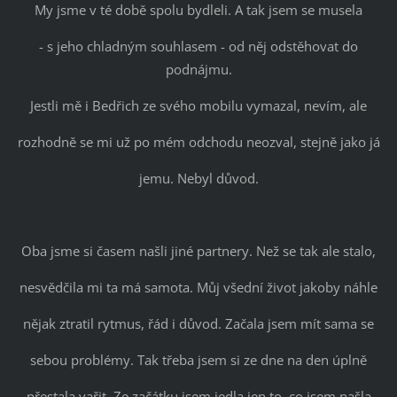
My jsme v té době spolu bydleli. A tak jsem se musela
- s jeho chladným souhlasem - od něj odstěhovat do
podnájmu.
Jestli mě i Bedřich ze svého mobilu vymazal, nevím, ale
rozhodně se mi už po mém odchodu neozval, stejně jako já
jemu. Nebyl důvod.
Oba jsme si časem našli jiné partnery. Než se tak ale stalo,
nesvědčila mi ta má samota. Můj všední život jakoby náhle
nějak ztratil rytmus, řád i důvod. Začala jsem mít sama se
sebou problémy. Tak třeba jsem si ze dne na den úplně
přestala vařit. Ze začátku jsem jedla jen to, co jsem našla