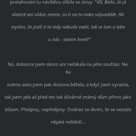
protahování tu návštěvu slíbila se slovy: "
Víš, Bédo, že já
vlastně ani vůbec nevím, co ti na to mám odpovědět. Ale
myslím, že jestli ti to tedy nebude vadit, tak se tam u tebe
- u nás - stavím hned!"
No, dokonce jsem skoro ani nečekala na jeho souhlas. Ne.
Ke
svému autu jsem pak doslova běžela, a když jsem vyrazila,
tak jsem jela až před ten tak důvěrně známý dům přímo jako
blázen. Předpisy, nepředpisy. Dodnes se divím, že se nestalo
nějaké neštěstí...