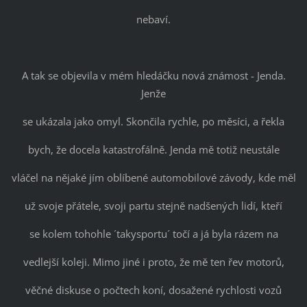
nebaví.
A tak se objevila v mém hledáčku nová známost - Jenda.
Jenže
se ukázala jako omyl. Skončila rychle, po měsíci, a řekla
bych, že docela katastrofálně. Jenda mě totiž neustále
vláčel na nějaké jím oblíbené automobilové závody, kde měl
už svoje přátele, svoji partu stejně nadšených lidí, kteří
se kolem tohohle ´takysportu´ točí a já byla rázem na
vedlejší koleji. Mimo jiné i proto, že mě ten řev motorů,
věčné diskuse o počtech koní, dosažené rychlosti vozů