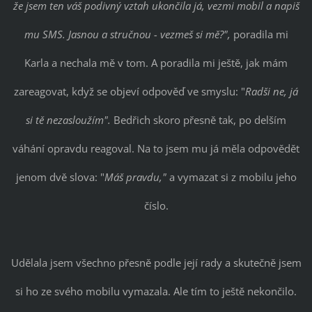
že jsem ten váš podivný vztah ukončila já, vezmi mobil a napiš
mu SMS. Jasnou a stručnou - vezmeš si mě?",
poradila mi
Karla a nechala mě v tom. A poradila mi ještě, jak mám
zareagovat, když se objeví odpověď ve smyslu: "
Radši ne, já
si tě nezasloužím".
Bedřich skoro přesně tak, po delším
váhání opravdu reagoval. Na to jsem mu já měla odpovědět
jenom dvě slova: "
Máš pravdu,"
a vymazat si z mobilu jeho
číslo.
Udělala jsem všechno přesně podle její rady a skutečně jsem
si ho ze svého mobilu vymazala. Ale tím to ještě nekončilo.