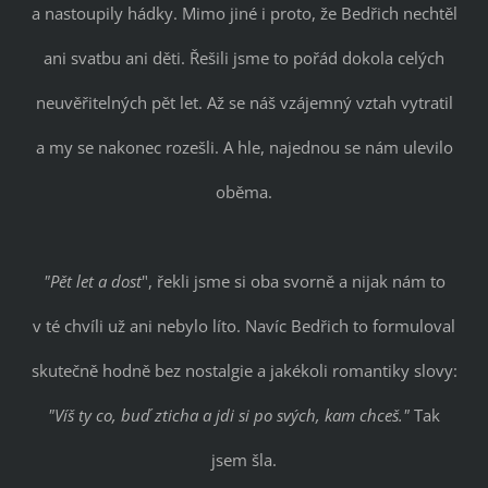
a nastoupily hádky. Mimo jiné i proto, že Bedřich nechtěl
ani svatbu ani děti. Řešili jsme to pořád dokola celých
neuvěřitelných pět let. Až se náš vzájemný vztah vytratil
a my se nakonec rozešli. A hle, najednou se nám ulevilo
oběma.
"Pět let a dost
", řekli jsme si oba svorně a nijak nám to
v té chvíli už ani nebylo líto. Navíc Bedřich to formuloval
skutečně hodně bez nostalgie a jakékoli romantiky slovy:
"Víš ty co, buď zticha a jdi si po svých, kam chceš."
Tak
jsem šla.