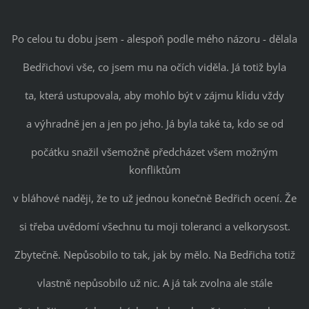
Po celou tu dobu jsem - alespoň podle mého názoru - dělala
Bedřichovi vše, co jsem mu na očích viděla. Já totiž byla
ta, která ustupovala, aby mohlo být v zájmu klidu vždy
a výhradně jen a jen po jeho. Já byla také ta, kdo se od
počátku snažil všemožně předcházet všem možným
konfliktům
v bláhové naději, že to už jednou konečně Bedřich ocení. Že
si třeba uvědomí všechnu tu moji toleranci a velkorysost.
Zbytečně. Nepůsobilo to tak, jak by mělo. Na Bedřicha totiž
vlastně nepůsobilo už nic. A já tak zvolna ale stále