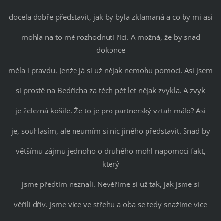
docela dobře představit, jak by byla zklamaná a co by mi asi
mohla na to mé rozhodnutí říci. A možná, že by snad
dokonce
měla i pravdu. Jenže já si už nějak nemohu pomoci. Asi jsem
si prostě na Bedřicha za těch pět let nějak zvykla. A zvyk
je železná košile. Že to je pro partnerský vztah málo? Asi
je, souhlasím, ale neumím si nic jiného představit. Snad by
většímu zájmu jednoho o druhého mohl napomoci fakt,
který
jsme předtím neznali. Nevěříme si už tak, jak jsme si
věřili dřív. Jsme více ve střehu a oba se tedy snažíme více