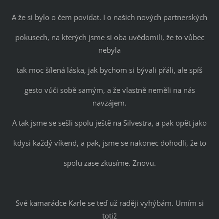
A že si bylo o čem povídat. I o našich nových partnerských
pokusech, na kterých jsme si oba uvědomili, že to vůbec
nebyla
tak moc šílená láska, jak bychom si bývali přáli, ale spíš
gesto vůči sobě samým, a že vlastně neměli na nás
navzájem.
A tak jsme se sešli spolu ještě na Silvestra, a pak opět jako
kdysi každý víkend, a pak, jsme se nakonec dohodli, že to
spolu zase zkusíme. Znovu.
Své kamarádce Karle se teď už raději vyhýbám. Umím si
totiž