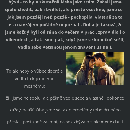
bývá - to byla skutečně láska jako trám. Začali jsme
spolu chodit, pak i bydlet, ale přesto všechno, jsme se -
jak jsem později než pozdě - pochopila, vlastně za ta
léta navzájem pořádně nepoznali. Doba je taková, že
jsme každý byli od rána do večera v práci, zpravidla i o
víkendech, a tak jsme pak, když jsme se konečně sešli,
vedle sebe většinou jenom znavení usínali.
To ale nebylo vůbec dobré a
vedlo to k jedinému
možnému:
žili jsme ne spolu, ale pěkně vedle sebe a vlastně i dokonce
každý zvlášť. Oba jsme se tak o problémy toho druhého
přestali postupně zajímat, na sex zbývalo stále méně chuti