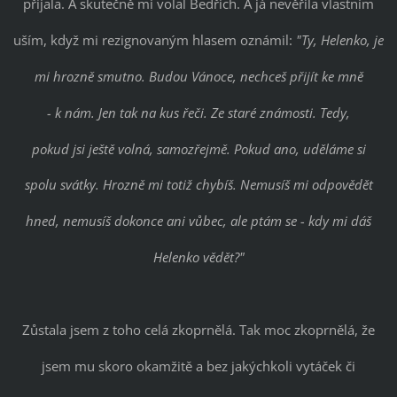
přijala. A skutečně mi volal Bedřich. A já nevěřila vlastním
uším, když mi rezignovaným hlasem oznámil:
"Ty, Helenko, je
mi hrozně smutno. Budou Vánoce, nechceš přijít ke mně
- k nám. Jen tak na kus řeči. Ze staré známosti. Tedy,
pokud jsi ještě volná, samozřejmě. Pokud ano, uděláme si
spolu svátky. Hrozně mi totiž chybíš. Nemusíš mi odpovědět
hned, nemusíš dokonce ani vůbec, ale ptám se - kdy mi dáš
Helenko vědět?"
Zůstala jsem z toho celá zkoprnělá. Tak moc zkoprnělá, že
jsem mu skoro okamžitě a bez jakýchkoli vytáček či