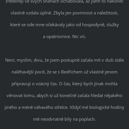
zřetelněji ve svých snahách ochabovala, až jsem to nakonec
vlastně vzdala úplně. Zbyla jen povinnost a náležitosti,
které se ode mne očekávaly jako od hospodyně, služky
a opatrovnice. Nic víc.
Není, myslím, divu, že jsem postupně začala mít v duši stále
naléhavější pocit, že se s Bedřichem už vlastně jenom
připravuji o vzácný čas. O čas, který bych jinak mohla
věnovat tomu, abych si už konečně začala hledat nějakého
jiného a méně váhavého střelce. Vždyť mé biologické hodiny
mě neodvratně bily na poplach.