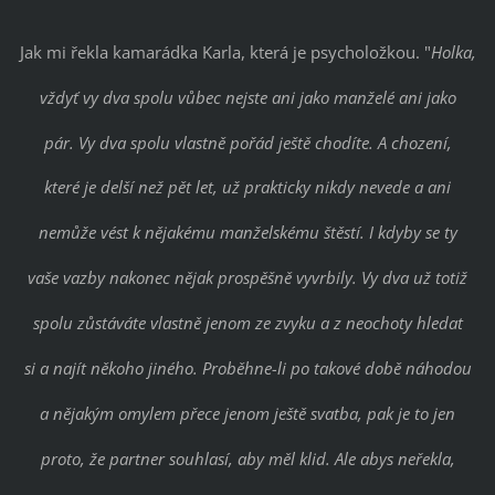
Jak mi řekla kamarádka Karla, která je psycholožkou. "
Holka,
vždyť vy dva spolu vůbec nejste ani jako manželé ani jako
pár. Vy dva spolu vlastně pořád ještě chodíte. A chození,
které je delší než pět let, už prakticky nikdy nevede a ani
nemůže vést k nějakému manželskému štěstí. I kdyby se ty
vaše vazby nakonec nějak prospěšně vyvrbily. Vy dva už totiž
spolu zůstáváte vlastně jenom ze zvyku a z neochoty hledat
si a najít někoho jiného. Proběhne-li po takové době náhodou
a nějakým omylem přece jenom ještě svatba, pak je to jen
proto, že partner souhlasí, aby měl klid. Ale abys neřekla,