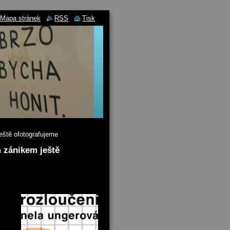
Mapa stránek
RSS
Tisk
eště ofotografujeme
m zánikem ještě