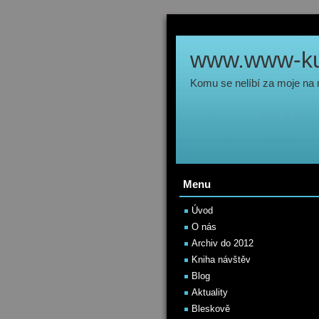
www.www-kul
Komu se nelíbí za moje na
Menu
Úvod
O nás
Archiv do 2012
Kniha návštěv
Blog
Aktuality
Bleskově