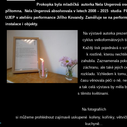
Prokopka byla mladičká autorka Nela Ungerová o
přítomna. Nela Ungerová absolvovala v letech 2008 – 2015 studia 
UJEP v ateliéru performance Jiřího Kovandy. Zaměřuje se na perfor
instalace i objekty.
Na výstavě autorka prezen
cyklus velkoformátových ti
Každý tisk pojednává o vz
k rostlině, kterou nechtě
zahubila. Zaznamenala pok
záchranu, ale také jejich c
rozkladu. Vzhledem k tomu,
času věnovala péči o ně, nem
a tak celá výstava by měla b
s těmito květinami.
Na fotografiích
si můžeme prohlédnout zajímavě uskupené kořeny, kořínky, větvičky
kuchyně...