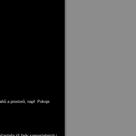
tahů a prostorů, např. Pokoje
účastnila již řady samostatných i