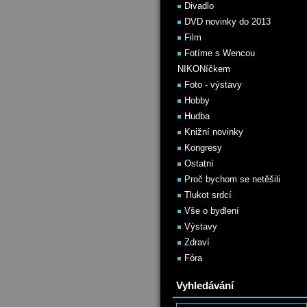
Divadlo
DVD novinky do 2013
Film
Fotíme s Wencou
NIKONíčkem
Foto - výstavy
Hobby
Hudba
Knižní novinky
Kongresy
Ostatní
Proč bychom se netěšili
Tlukot srdcí
Vše o bydlení
Výstavy
Zdraví
Fóra
Vyhledávání