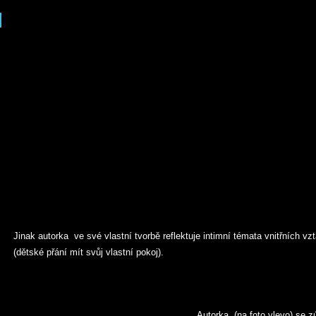
Jinak autorka ve své vlastní tvorbě reflektuje intimní témata vnitřních vz
(dětské přání mít svůj vlastní pokoj).
Autorka (na foto vlevo) se z