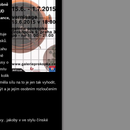
sobně
FUD
mance,
tuje
sků.
tahu
ně
usy o
estu
 kolik
ěla sílu na to je jen tak vyhodit,
ýt a je jejím osobním rozloučením
...jakoby v ve stylu čínské