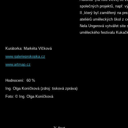
společných projektů, např.
II.,který byl zaměřený na pr
ateliérů uměleckých škol z c
Nela Ungerová vytvářet site s
uměleckého festivalu Kukačk
Kurátorka: Markéta Vlčková
www.galerieprokopka.cz
www.artmap.cz
Hodnocení: 60 %
Ing. Olga Koníčková (zdroj: tisková zpráva)
Foto: © Ing. Olga Koníčková