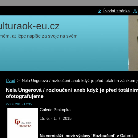
Úvodní stránka
turaok-eu.cz
 mém, ať lépe napíše za svoje na svém
Úvod
>
Nela Ungerová / rozloučení aneb když je před totálním zánikem j
Nela Ungerová / rozloučení aneb když je před totální
ofotografujeme
27.06.2015 17:35
Galerie Prokopka
15. 6. - 1. 7. 2015
Na vernisáži nové výstavy ´Rozloučení´ v Galerii