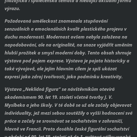
filozofická i společenská témata a hledající aktuální formu
výrazu.
Požadovaná uměleckost znamenala stupňování
senzuálních a emocionálních kvalit plastického projevu v
duchu modernosti. Modernost ovšem nebyla založena na
napodobování, ale na originalitě, na snaze vyjádřit uměním
hlubší prožitek a smysl moderní doby. Tento obsah shrnuje
výstava pod pojem exprese. Výstava je pojata historicky a
také vývojově, ale jejím hlavním cílem je spíš ukázat
expresi jako zdroj tvořivosti, jako podmínku kreativity.
Výstava „Neklidná figura“ se návštěvníkům otevírá
akademismem 90. let 19. století včetně tvorby J. V.
Myslbeka a jeho školy. V té době se už ale začaly objevovat
individuality, jež mezi sebou soutěžily o vyšší hodnocení své
práce a začaly se srovnávat se sochařstvím v zahraničí,
hlavně ve Francii. Proto dosáhlo české figurální sochařství
v období od 90. let 19. století až do 1. světové války vysoké