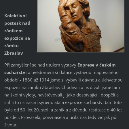
Kolektivní
postesk nad
zánikem
expozice na
zámku
Zbraslav
Při zamyšlení se nad titulem výstavy
Exprese v českém
sochařství
a uvědomění si datace výstavou mapovaného
období - 1880 až 1914 jsme si vybavili dávnou a úchvatnou
expozici na zámku Zbraslav. Chodívali a jezdívali jsme tam
na školní výlety, navštěvovali ji jako dospívající i dospělí a
stihli to i s naším synem. Stálá expozice sochařství tam totiž
byla od 50. let 20. stol. a zanikla z důvodu restituce o 40 let
později. Provázela, povznášela a učila nás tedy víc jak půl
života.