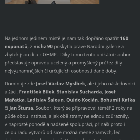
Na jednom jediném místě je nám tak dopřáno spatřit
160
exponátů
, z
nichž 90
poskytla právě Národní galerie a
zbytek jsou díla z GHMP. Díky tomu tento unikátní soubor
představuje opravdu ucelený a promyšlený průřez díly
nejvýznamnějších či určujících osobností dané doby.
Dominuje zde
Josef Václav Myslbek
, ale i jeho následovníci
a žáci,
František Bílek
,
Stanislav Sucharda
,
Josef
Mařatka
,
Ladislav Šaloun
,
Quido Kocián
,
Bohumil Kafka
či
Jan
Štursa
. Soubor, který se připravoval téměř 2 roky na
půdě obou institucí, a jak obě strany nejednou zdůraznily,
v naprosté pohodě a nadšené spolupráci, přináší proto i
celou řadu výtvorů od sice možná méně známých, leč