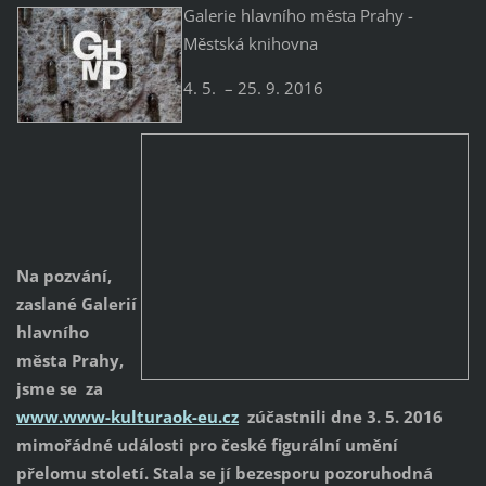
Galerie hlavního města Prahy -
Městská knihovna
4. 5. – 25. 9. 2016
Na pozvání,
zaslané Galerií
hlavního
města Prahy,
jsme se za
www.www-kulturaok-eu.cz
zúčastnili dne 3. 5. 2016
mimořádné události pro české figurální umění
přelomu století. Stala se jí bezesporu pozoruhodná