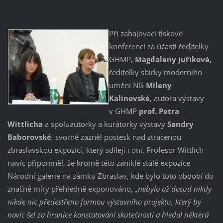
Při zahajovací tiskové
konferenci za účasti ředitelky
GHMP,
Magdaleny Juříkové,
ředitelky sbírky moderního
umění NG
Mileny
Kalinovské
, autora výstavy
v GHMP
prof.
Petra
Wittlicha
a spoluautorky a kurátorky výstavy
Sandry
Baborovské
, svorně zazněl postesk nad ztracenou
zbraslavskou expozicí, který sdílejí i oni. Profesor Wittlich
navíc připomněl, že kromě této zaniklé stálé expozice
Národní galerie na zámku Zbraslav, kde bylo toto období do
značné míry přehledně exponováno,
„nebylo až dosud nikdy
nikde nic předestřeno formou výstavního projektu, který by
navíc šel za hranice konstatování skutečnosti a hledal některá