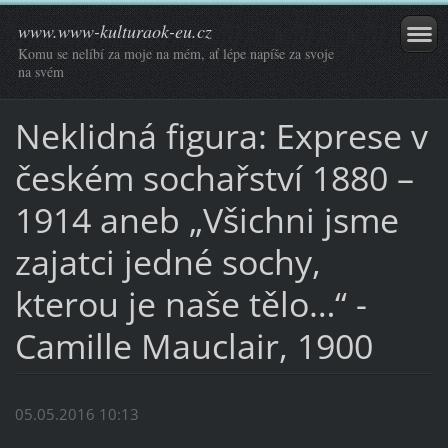
www.www-kulturaok-eu.cz
Komu se nelíbí za moje na mém, ať lépe napíše za svoje
na svém
Neklidná figura: Exprese v
českém sochařství 1880 –
1914 aneb „Všichni jsme
zajatci jedné sochy,
kterou je naše tělo…“ -
Camille Mauclair, 1900
05.05.2016 10:13