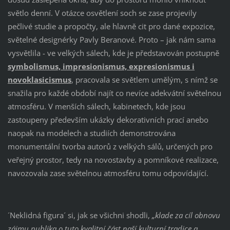
světlo denní. V otázce osvětlení soch se zase projevily
pečlivé studie a propočty, ale hlavně cit pro dané expozice,
světelné designérky Pavly Beranové. Proto – jak nám sama
vysvětlila - ve velkých sálech, kde je představován postupně
symbolismus, impresionismus, expresionismus i
novoklasicismus
, pracovala se světlem umělým, s nímž se
snažila pro každé období najít co nevíce adekvátní světelnou
atmosféru. V menších sálech, kabinetech, kde jsou
zastoupeny především ukázky dekorativních prací anebo
naopak na modelech a studiích demonstrována
monumentální tvorba autorů z velkých sálů, určených pro
veřejný prostor, tedy na novostavby a pomníkové realizace,
navozovala zase světelnou atmosféru tomu odpovídající.
´Neklidná figura´ si, jak se všichni shodli,
„klade za cíl obnovu
zájmu publika o tuto kvalitní část naší kulturní tradice a