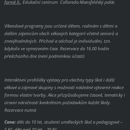
formě II.
, Edukační centrum Colloredo-Mansfeldský palác
Víkendové programy jsou určené dětem, rodinám s dětmi a
dalším zájemcům všech věkových kategorií včetně seniorů a
znevýhodněných. Příchod a odchod je individuální, tzn.
kdykoliv ve vymezeném čase. Rezervace do 16.00 hodin
předchozího dne (není podmínkou účasti)
Interaktivní prohlídky výstavy pro všechny typy škol i další
věkové a zájmové skupiny s možností následné výtvarné reakce
formou vlastní tvorby. Akce přizpůsobujeme časově, tematicky i
úrovní náročnosti konkrétním požadavkům každé školy.
Rezervace nutná
Cena:
děti do 10 let, studenti uměleckých škol a pedagogové –
5 Kč, děti nad 10 let – 20 Kč