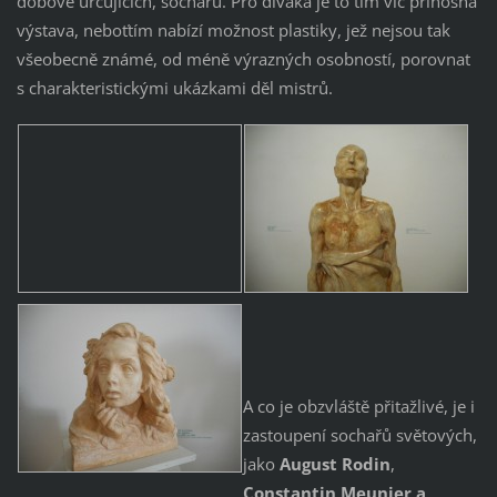
dobově určujících, sochařů. Pro diváka je to tím víc přínosná
výstava, neboťtím nabízí možnost plastiky, jež nejsou tak
všeobecně známé, od méně výrazných osobností, porovnat
s charakteristickými ukázkami děl mistrů.
A co je obzvláště přitažlivé, je i
zastoupení sochařů světových,
jako
August Rodin
,
Constantin Meunier a