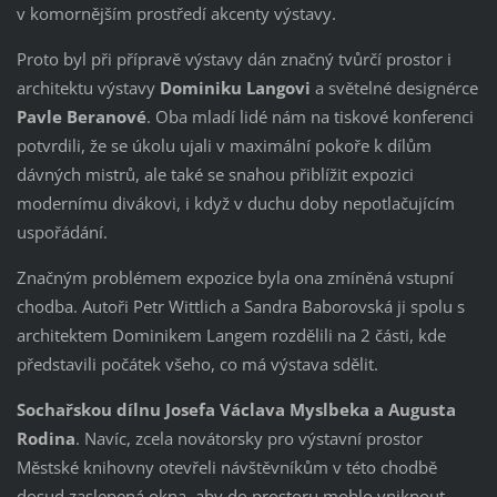
v komornějším prostředí akcenty výstavy.
Proto byl při přípravě výstavy dán značný tvůrčí prostor i
architektu výstavy
Dominiku Langovi
a světelné designérce
Pavle Beranové
. Oba mladí lidé nám na tiskové konferenci
potvrdili, že se úkolu ujali v maximální pokoře k dílům
dávných mistrů, ale také se snahou přiblížit expozici
modernímu divákovi, i když v duchu doby nepotlačujícím
uspořádání.
Značným problémem expozice byla ona zmíněná vstupní
chodba. Autoři Petr Wittlich a Sandra Baborovská ji spolu s
architektem Dominikem Langem rozdělili na 2 části, kde
představili počátek všeho, co má výstava sdělit.
Sochařskou dílnu Josefa Václava Myslbeka a Augusta
Rodina
. Navíc, zcela novátorsky pro výstavní prostor
Městské knihovny otevřeli návštěvníkům v této chodbě
dosud zaslepená okna, aby do prostoru mohlo vniknout