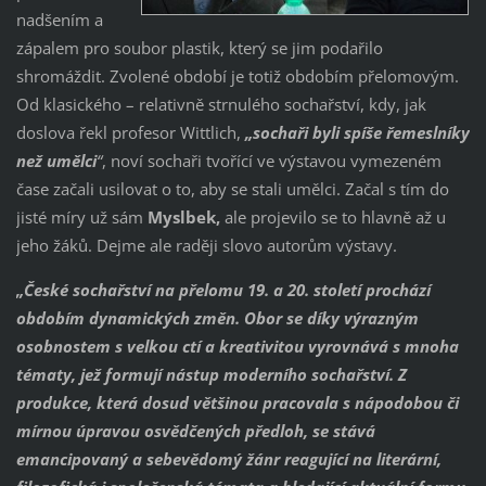
nadšením a
zápalem pro soubor plastik, který se jim podařilo
shromáždit. Zvolené období je totiž obdobím přelomovým.
Od klasického – relativně strnulého sochařství, kdy, jak
doslova řekl profesor Wittlich,
„sochaři byli spíše řemeslníky
než umělci
“
, noví sochaři tvořící ve výstavou vymezeném
čase začali usilovat o to, aby se stali umělci. Začal s tím do
jisté míry už sám
Myslbek,
ale projevilo se to hlavně až u
jeho žáků. Dejme ale raději slovo autorům výstavy.
„České sochařství na přelomu 19. a 20. století prochází
obdobím dynamických změn. Obor se díky výrazným
osobnostem s velkou ctí a kreativitou vyrovnává s mnoha
tématy, jež formují nástup moderního sochařství. Z
produkce, která dosud většinou pracovala s nápodobou či
mírnou úpravou osvědčených předloh, se stává
emancipovaný a sebevědomý žánr reagující na literární,