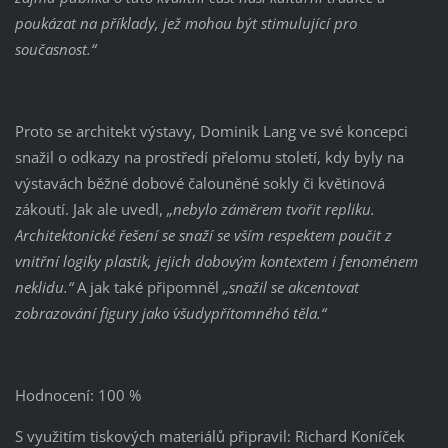
poukázat na příklady, jež mohou být stimulující pro
současnost.“
Proto se architekt výstavy, Dominik Lang ve své koncepci
snažil o odkazy na prostředí přelomu století, kdy byly na
výstavách běžné dobové čalouněné sokly či květinová
zákoutí. Jak ale uvedl,
„nebylo záměrem tvořit repliku.
Architektonické řešení se snaží se vším respektem poučit z
vnitřní logiky plastik, jejich dobovým kontextem i fenoménem
neklidu.“
A jak také připomněl
„snažil se akcentovat
zobrazování figury jako ´všudypřítomného´ těla.“
Hodnocení: 100 %
S využitím tiskových materiálů připravil: Richard Koníček