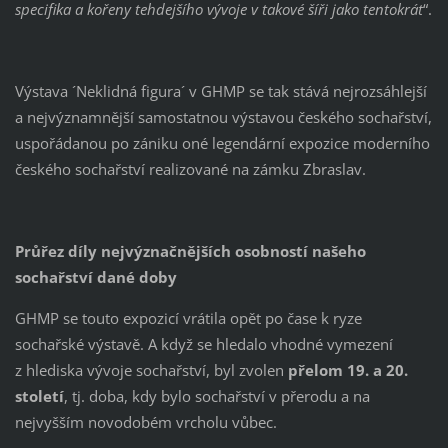
specifika a kořeny tehdejšího vývoje v takové šíři jako tentokrát
“.
Výstava ´Neklidná figura´ v GHMP se tak stává nejrozsáhlejší
a nejvýznamnější samostatnou výstavou českého sochařství,
uspořádanou po zániku oné legendární expozice moderního
českého sochařství realizované na zámku Zbraslav.
Průřez díly nejvýznačnějších osobností našeho
sochařství dané doby
GHMP se touto expozicí vrátila opět po čase k ryze
sochařské výstavě. A když se hledalo vhodné vymezení
z hlediska vývoje sochařství, byl zvolen
přelom 19. a 20.
století
, tj. doba, kdy bylo sochařství v přerodu a na
nejvyšším novodobém vrcholu vůbec.