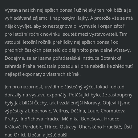
Výstava našich nejlepších bonsají už nějaký ten rok běží a je
vyhledávaná zájemci i naprostými lajky. A protože vše se má
nějak vyvíjet, aby to nestagnovalo, vymysleli organizátoři
pro letošní ročník novinku, soutěž mezi vystavovateli. Tím
vstoupil letošní ročník přehlídky nejlepších bonsají od
předních českých pěstitelů do dějin této pravidelné výstavy.
Dodejme, že ani sama pořadatelská instituce Botanická
zahrada Praha nezůstala pozadu a i ona nabídla ke zhlédnutí
nejlepší exponáty z vlastních sbírek.
Jen pro názornost, uvádíme částečný výčet lokací, odkud
dorazily na výstavu exponáty. Potěšující bylo, že zastoupeny
byly jak bližší Čechy, tak i vzdálenější Moravy. Objevili jsme
výpěstky z Libochovic, Veltrus, Děčína, Loun, Chomutova,
Prahy, Jindřichova Hradce, Mělníka, Benešova, Hradce
Králové, Pardubic, Třince, Ostravy, Uherského Hradiště, Ústí
nad Orlicí, Libčan a ještě další.