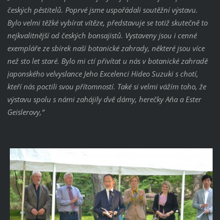
českých pěstitelů. Poprvé jsme uspořádali soutěžní výstavu.
Bylo velmi těžké vybírat vítěze, představuje se totiž skutečně to
nejkvalitnější od českých bonsajistů. Vystaveny jsou i cenné
exempláře ze sbírek naší botanické zahrady, některé jsou více
než sto let staré. Bylo mi ctí přivítat u nás v botanické zahradě
japonského velvyslance Jeho Excelenci Hideo Suzuki s chotí,
kteří nás poctili svou přítomností. Také si velmi vážím toho, že
výstavu spolu s námi zahájily dvě dámy, herečky Aňa a Ester
Geislerovy,“