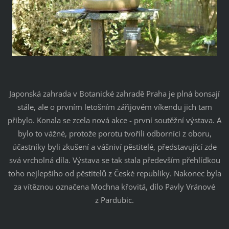
Japonská zahrada v Botanické zahradě Praha je plná bonsají
stále, ale o prvním letošním zářijovém víkendu jich tam
přibylo. Konala se zcela nová akce - první soutěžní výstava. A
bylo to vážné, protože porotu tvořili odborníci z oboru,
účastníky byli zkušení a vášniví pěstitelé, představující zde
svá vrcholná díla. Výstava se tak stala především přehlídkou
toho nejlepšího od pěstitelů z České republiky. Nakonec byla
za vítěznou označena Mochna křovitá, dílo Pavly Vránové
z Pardubic.