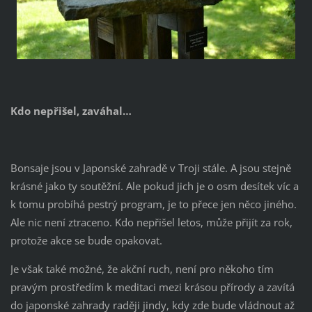
Kdo nepřišel, zaváhal…
Bonsaje jsou v Japonské zahradě v Troji stále. A jsou stejně
krásné jako ty soutěžní. Ale pokud jich je o osm desítek víc a
k tomu probíhá pestrý program, je to přece jen něco jiného.
Ale nic není ztraceno. Kdo nepřišel letos, může přijít za rok,
protože akce se bude opakovat.
Je však také možné, že akční ruch, není pro někoho tím
pravým prostředím k meditaci mezi krásou přírody a zavítá
do japonské zahrady raději jindy, kdy zde bude vládnout až