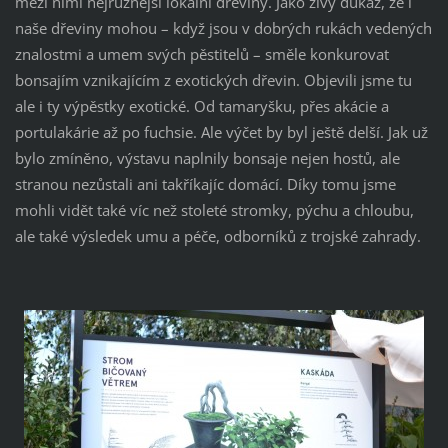
mezi nimi nejrůznější lokální dřeviny. Jako živý důkaz, že i
naše dřeviny mohou – když jsou v dobrých rukách vedených
znalostmi a umem svých pěstitelů – směle konkurovat
bonsajím vznikajícím z exotických dřevin. Objevili jsme tu
ale i ty výpěstky exotické. Od tamaryšku, přes akácie a
portulakárie až po fuchsie. Ale výčet by byl ještě delší. Jak už
bylo zmíněno, výstavu naplnily bonsaje nejen hostů, ale
stranou nezůstali ani takříkajíc domácí. Díky tomu jsme
mohli vidět také víc než stoleté stromky, pýchu a chloubu,
ale také výsledek umu a péče, odborníků z trojské zahrady.