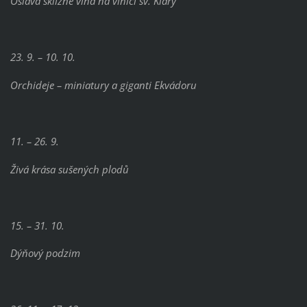
Oslava sklizně vína na vinici sv. Kláry
23. 9. – 10. 10.
Orchideje – miniatury a giganti Ekvádoru
11. – 26. 9.
Živá krása sušených plodů
15. – 31. 10.
Dýňový podzim