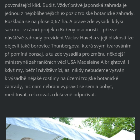
povznášející klid. Budiž. Vždyť právě Japonská zahrada je
jednou z nejoblíbenějších expozic trojské botanické zahrady.
Rozkládá se na ploše 0,67 ha. A právě zde vysadil kdysi
sakuru - v rámci projektu Kořeny osobností – při své
návštěvě zahrady prezident Václav Havel a v její blízkosti lze
objevit také borovice Thunbergova, která svým tvarováním
připomíná bonsaj, a tu zde vysadila pro změnu někdejší
ministryně zahraničních věcí USA Madeleine Albrightová. I
když my, běžní návštěvníci, asi nikdy nebudeme vyzváni
k výsadbě nějaké rostliny na území trojské botanické
zahrady, nic nám nebrání vypravit se sem a pobýt,
meditovat, relaxovat a duševně odpočívat.