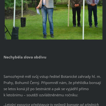
Nechyběla slova obdivu
Samozřejmě měl svůj vstup ředitel Botanické zahrady hl. m.
Prahy, Bohumil Černý. Připomněl nám, že přehlídka bonsají
se letos koná již po šestnácté a pak se vyjádřil přímo
k letošnímu – soutěží ozvláštněnému ročníku:
„Letošní expozice představuje ty nejlepší bonsaje od předních