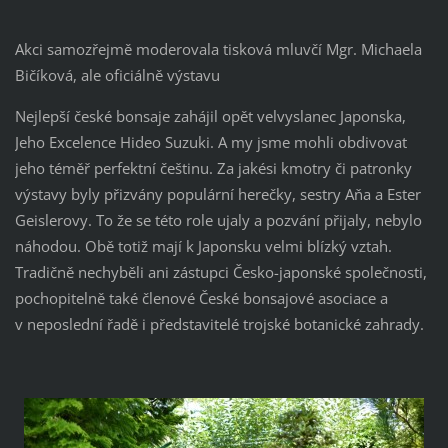
Akci samozřejmě moderovala tisková mluvčí Mgr. Michaela
Bičíková, ale oficiálně výstavu
Nejlepší české bonsaje zahájil opět velvyslanec Japonska,
Jeho Excelence Hideo Suzuki. A my jsme mohli obdivovat
jeho téměř perfektní češtinu. Za jakési kmotry či patronky
výstavy byly přizvány populární herečky, sestry Aňa a Ester
Geislerovy. To že se této role ujaly a pozvání přijaly, nebylo
náhodou. Obě totiž mají k Japonsku velmi blízký vztah.
Tradičně nechyběli ani zástupci Česko-japonské společnosti,
pochopitelně také členové České bonsajové asociace a
v neposlední řadě i představitelé trojské botanické zahrady.