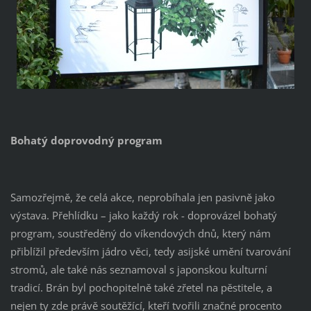
Bohatý doprovodný program
Samozřejmě, že celá akce, neprobíhala jen pasivně jako
výstava. Přehlídku – jako každý rok - doprovázel bohatý
program, soustředěný do víkendových dnů, který nám
přiblížil především jádro věci, tedy asijské umění tvarování
stromů, ale také nás seznamoval s japonskou kulturní
tradicí. Brán byl pochopitelně také zřetel na pěstitele, a
nejen ty zde právě soutěžící, kteří tvořili značné procento