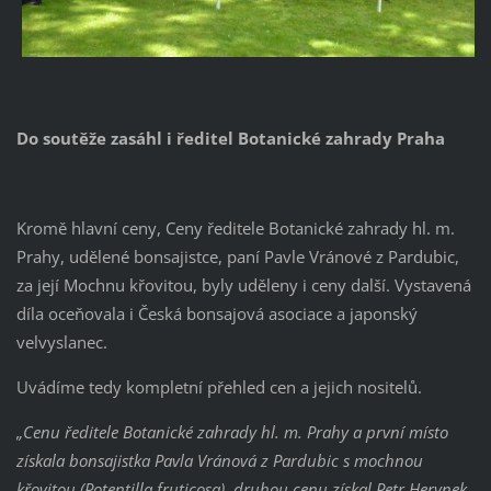
Do soutěže zasáhl i ředitel Botanické zahrady Praha
Kromě hlavní ceny, Ceny ředitele Botanické zahrady hl. m.
Prahy, udělené bonsajistce, paní Pavle Vránové z Pardubic,
za její Mochnu křovitou, byly uděleny i ceny další. Vystavená
díla oceňovala i Česká bonsajová asociace a japonský
velvyslanec.
Uvádíme tedy kompletní přehled cen a jejich nositelů.
„Cenu ředitele Botanické zahrady hl. m. Prahy a první místo
získala bonsajistka Pavla Vránová z Pardubic s mochnou
křovitou (Potentilla fruticosa), druhou cenu získal Petr Herynek