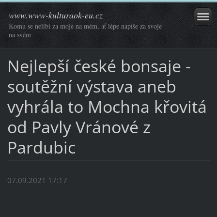
www.www-kulturaok-eu.cz
Komu se nelíbí za moje na mém, ať lépe napíše za svoje
na svém
Nejlepší české bonsaje -
soutěžní výstava aneb
vyhrála to Mochna křovitá
od Pavly Vránové z
Pardubic
07.09.2021 17:17