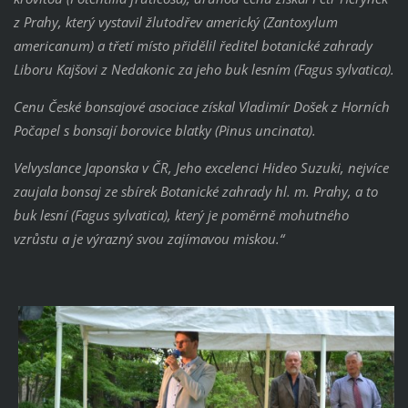
z Prahy, který vystavil žlutodřev americký (Zantoxylum
americanum) a třetí místo přidělil ředitel botanické zahrady
Liboru Kajšovi z Nedakonic za jeho buk lesním (Fagus sylvatica).
Cenu České bonsajové asociace získal Vladimír Došek z Horních
Počapel s bonsají borovice blatky (Pinus uncinata).
Velvyslance Japonska v ČR, Jeho excelenci Hideo Suzuki, nejvíce
zaujala bonsaj ze sbírek Botanické zahrady hl. m. Prahy, a to
buk lesní (Fagus sylvatica), který je poměrně mohutného
vzrůstu a je výrazný svou zajímavou miskou.“