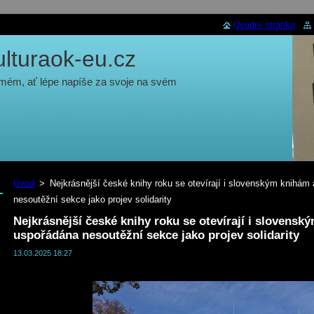
Úvodní stránka
turaok-eu.cz
 mém, ať lépe napíše za svoje na svém
Úvod
>
Nejkrásnější české knihy roku se otevírají i slovenským knihá
nesoutěžní sekce jako projev solidarity
Nejkrásnější české knihy roku se otevírají i slovens
uspořádána nesoutěžní sekce jako projev solidarity
13.03.2025 18:27