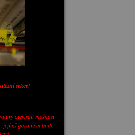
utěžní sekce!
atury otevírají možnost
e, jejímž garantem bude
ctví.