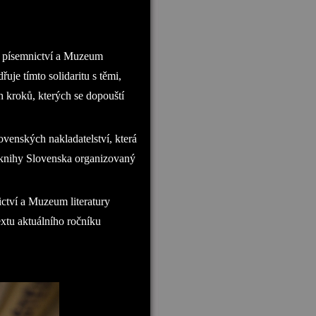
o písemnictví a Muzeum
řuje tímto solidaritu s těmi,
 kroků, kterých se dopouští
ovenských nakladatelství, která
í knihy Slovenska organizovaný
ctví a Muzeum literatury
extu aktuálního ročníku