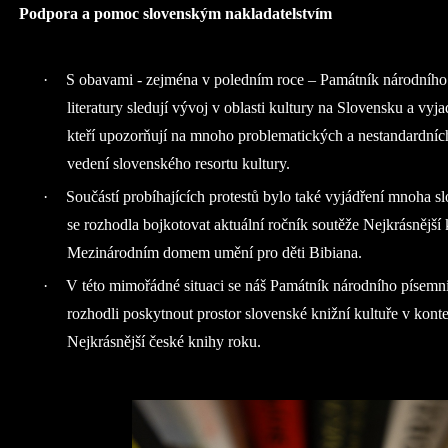
Podpora a pomoc slovenským nakladatelstvím
·
S obavami - zejména v poledním roce – Památník národníh
literatury sledují vývoj v oblasti kultury na Slovensku a vyjad
kteří upozorňují na mnoho problematických a nestandardních
vedení slovenského resortu kultury.
·
Součástí probíhajících protestů bylo také vyjádření mnoha sl
se rozhodla bojkotovat aktuální ročník soutěže Nejkrásnějš
Mezinárodním domem umění pro děti Bibiana.
·
V této mimořádné situaci se náš Památník národního písemni
rozhodli poskytnout prostor slovenské knižní kultuře v kont
Nejkrásnější české knihy roku.