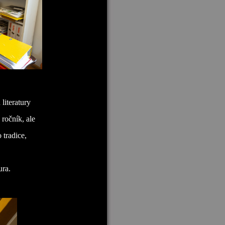
iteratury
 ročník, ale
 tradice,
ura.