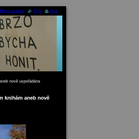
Mapa stránek
RSS
Tisk
m aneb nově uspořádána
kým knihám aneb nově