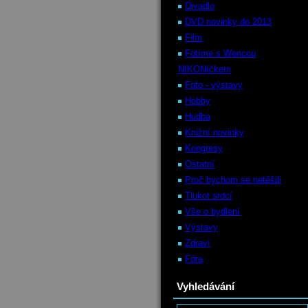
Divadlo
DVD novinky do 2013
Film
Fotíme s Wencou
NIKONíčkem
Foto - výstavy
Hobby
Hudba
Knižní novinky
Kongresy
Ostatní
Proč bychom se netěšili
Tlukot srdcí
Vše o bydlení
Výstavy
Zdraví
Fóra
Vyhledávání