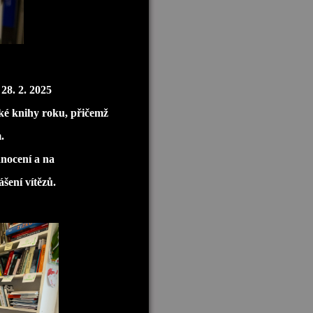
28. 2. 2025
ské knihy roku, přičemž
.
dnocení a na
šení vítězů.