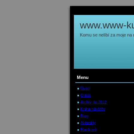
www.www-kul
Komu se nelíbí za moje na
Menu
Úvod
O nás
Archiv do 2012
Kniha návštěv
Blog
Aktuality
Bleskově