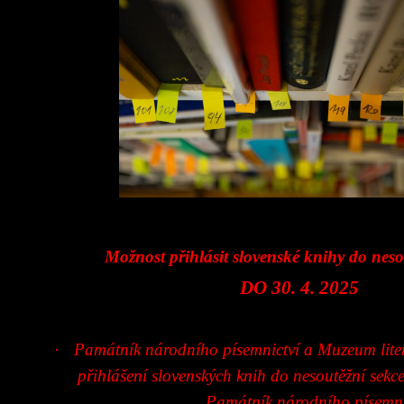
Možnost přihlásit slovenské knihy do neso
DO 30. 4. 2025
·
Památník národního písemnictví a Muzeum liter
přihlášení slovenských knih do nesoutěžní sekc
Památník národního písemni