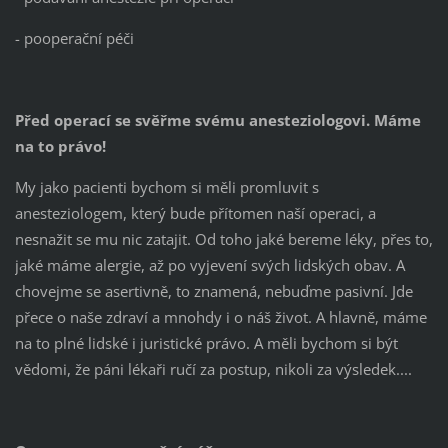
- pooperační péči
Před operací se svěřme svému anesteziologovi. Máme
na to právo!
My jako pacienti bychom si měli promluvit s
anesteziologem, který bude přítomen naší operaci, a
nesnažit se mu nic zatajit. Od toho jaké bereme léky, přes to,
jaké máme alergie, až po vyjevení svých lidských obav. A
chovejme se asertivně, to znamená, nebuďme pasivní. Jde
přece o naše zdraví a mnohdy i o náš život. A hlavně, máme
na to plné lidské i juristické právo. A měli bychom si být
vědomi, že páni lékaři ručí za postup, nikoli za výsledek....