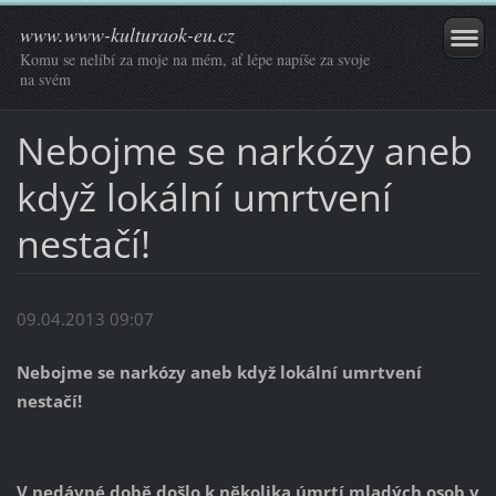
www.www-kulturaok-eu.cz
Komu se nelíbí za moje na mém, ať lépe napíše za svoje
na svém
Nebojme se narkózy aneb
když lokální umrtvení
nestačí!
09.04.2013 09:07
Nebojme se narkózy aneb když lokální umrtvení
nestačí!
V nedávné době došlo k několika úmrtí mladých osob v