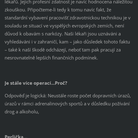
lékařů. Jejich profesní zdatnost je navíc hodnocena náležitou
zkouškou. Připočteme-li tedy k tomu navíc fakt, že
standardní vybavení pracovišť zdravotnickou technikou je v
souladu se situací ve vyspělých evropských zemích, není
důvod k obavám s narkózy. Naši lékaři jsou uznáváni a
vyhledáváni i v zahraničí, kam – jako důsledek tohoto faktu
– také k naší škodě odcházejí, neboť tam pak pracují za
nesrovnatelně lepších finančních podmínek.
Je stále více operací...Proč?
Odpověď je logická: Neustále roste počet dopravních úrazů,
úrazů v rámci adrenalinových sportů a v důsledku požívání
drog a alkoholu,
Perlička…