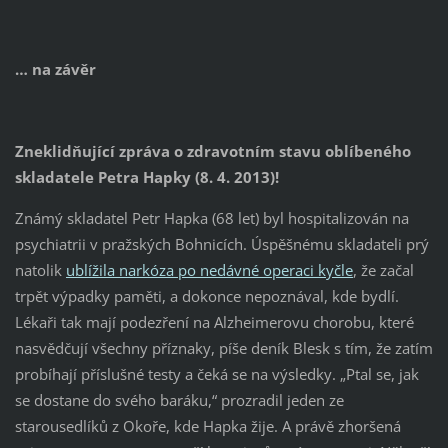
… na závěr
Zneklidňující zpráva o zdravotním stavu oblíbeného
skladatele Petra Hapky (8. 4. 2013)!
Známý skladatel Petr Hapka (68 let) byl hospitalizován na
psychiatrii v pražských Bohnicích. Úspěšnému skladateli prý
natolik
ublížila narkóza po nedávné operaci kyčle
, že začal
trpět výpadky paměti, a dokonce nepoznával, kde bydlí.
Lékaři tak mají podezření na Alzheimerovu chorobu, které
nasvědčují všechny příznaky, píše deník Blesk s tím, že zatím
probíhají příslušné testy a čeká se na výsledky. „Ptal se, jak
se dostane do svého baráku,“ prozradil jeden ze
starousedlíků z Okoře, kde Hapka žije. A právě zhoršená