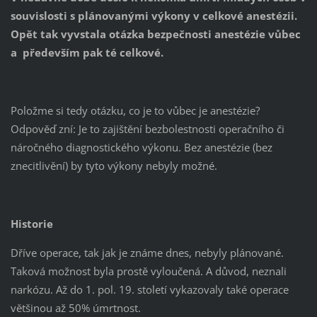
souvislosti s plánovanými výkony v celkové anestézii.
Opět tak vyvstala otázka bezpečnosti anestézie vůbec
a především pak té celkové.
Položme si tedy otázku, co je to vůbec je anestézie?
Odpověď zní: Je to zajištění bezbolestnosti operačního či
náročného diagnostického výkonu. Bez anestézie (bez
znecitlivění) by tyto výkony nebyly možné.
Historie
Dříve operace, tak jak je známe dnes, nebyly plánované.
Taková možnost byla prostě vyloučená. A důvod, neznali
narkózu. Až do 1. pol. 19. století vykazovaly také operace
většinou až 50% úmrtnost.