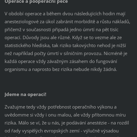
Operace a pooperační péče
V období operace a během dvou následujících hodin mají
anesteziologové za úkol zabránit morbiditě a růstu nákladů,
přičemž v současnosti připadá jedno úmrtí na pět tisíc
operací. Důvody jsou ale různé. Když se to vezme ale ze
statistického hlediska, tak riziko takovýchto nehod je nižší
než například počty úmrtí v silničním provozu. Nicméně je
každá operace vždy závažným zásahem do fungování
organismu a naprosto bez rizika nebude nikdy žádná.
Jdeme na operaci!
Zvažujme tedy vždy potřebnost operačního výkonu a
uvědomme si vždy i onu malou, ale vždy přítomnou míru
rizika. Málo se ví, že u nás, je podávání anestézie - na rozdíl
od řady vyspělých evropských zemí - výlučně výsadou