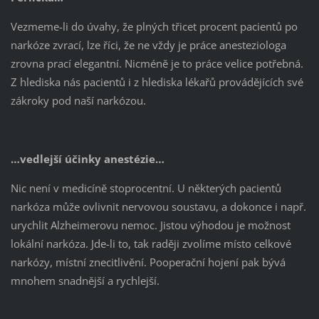
Vezmeme-li do úvahy, že plných třicet procent pacientů po
narkóze zvrací, lze říci, že ne vždy je práce anesteziologa
zrovna prací elegantní. Nicméně je to práce velice potřebná.
Z hlediska nás pacientů i z hlediska lékařů provádějících své
zákroky pod naší narkózou.
…vedlejší účinky anestézie…
Nic není v medicíně stoprocentní. U některých pacientů
narkóza může ovlivnit nervovou soustavu, a dokonce i např.
urychlit Alzheimerovu nemoc. Jistou výhodou je možnost
lokální narkóza. Jde-li to, tak raději zvolíme místo celkové
narkózy, místní znecitlivění. Pooperační hojení pak bývá
mnohem snadnější a rychlejší.