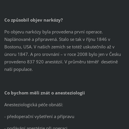
Co způsobil objev narkózy?
Po objevu narkózy byla provedena první operace.
Naplánované a připravená. Stalo se tak v říjnu 1846 v
Bostonu, USA. V našich zemích se totéž uskutečnilo až v
únoru 1847. A pro srovnání – v roce 2008 bylo jen v Česku
provedeno 837 920 anestézií. V průměru téměř desetině
naší populace.
Co bychom měli znát o anesteziologii
Anesteziologická péče obnáší:
- předoperační vyšetření a přípravu
- podávání anestézie při operaci