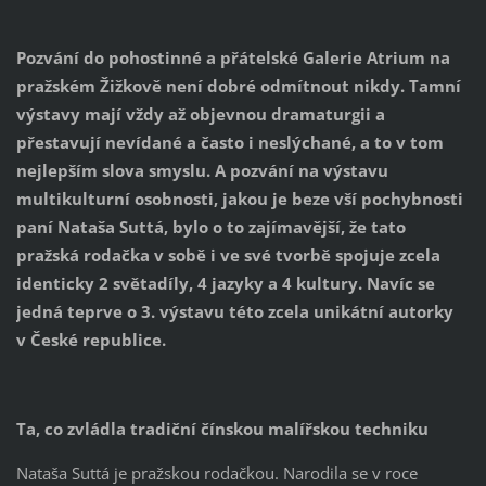
Pozvání do pohostinné a přátelské Galerie Atrium na
pražském Žižkově není dobré odmítnout nikdy. Tamní
výstavy mají vždy až objevnou dramaturgii a
přestavují nevídané a často i neslýchané, a to v tom
nejlepším slova smyslu. A pozvání na výstavu
multikulturní osobnosti, jakou je beze vší pochybnosti
paní Nataša Suttá, bylo o to zajímavější, že tato
pražská rodačka v sobě i ve své tvorbě spojuje zcela
identicky 2 světadíly, 4 jazyky a 4 kultury. Navíc se
jedná teprve o 3. výstavu této zcela unikátní autorky
v České republice.
Ta, co zvládla tradiční čínskou malířskou techniku
Nataša Suttá je pražskou rodačkou. Narodila se v roce