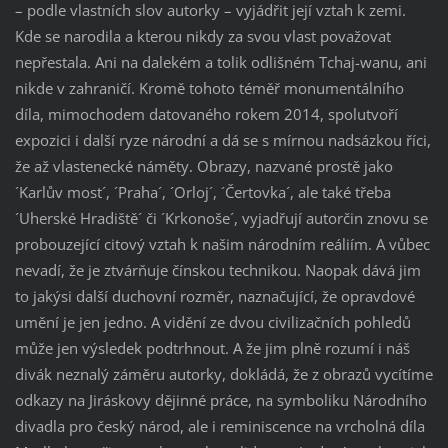
– podle vlastních slov autorky – vyjádřit její vztah k zemi.
Kde se narodila a kterou nikdy za svou vlast považovat
nepřestala. Ani na dalekém a tolik odlišném Tchaj-wanu, ani
nikde v zahraničí. Kromě tohoto téměř monumentálního
díla, mimochodem datovaného rokem 2014, spolutvoří
expozici i další ryze národní a dá se s mírnou nadsázkou říci,
že až vlastenecké náměty. Obrazy, nazvané prostě jako
´Karlův most´, ´Praha´, ´Orloj´, ´Čertovka´, ale také třeba
´Uherské Hradiště´ či ´Krkonoše´, vyjadřují autorčin znovu se
probouzející citový vztah k našim národním reáliím. A vůbec
nevadí, že je ztvárňuje čínskou technikou. Naopak dává jim
to jakýsi další duchovní rozměr, naznačující, že opravdové
umění je jen jedno. A vidění ze dvou civilizačních pohledů
může jen výsledek podtrhnout. A že jim plně rozumí i náš
divák neznalý záměru autorky, dokládá, že z obrazů vycítíme
odkazy na Jiráskovy dějinné práce, na symboliku Národního
divadla pro český národ, ale i reminiscence na vrcholná díla