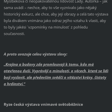
Myslbekova či neopakovatelnou lidovost Lady. Autorka – jak
sama uvádí – nechce, aby to vše vyznívalo jako nějaký
historický exkurz, ale chce, aby její obrazy a celá tato výstava
byla divákem vnímána jako odraz jejího vztahu k vlasti, aby
to byly jakési ´vzpomínky na minulost´ z pohledu
současnosti.
A proto uvozuje celou výstavu slovy:
„Krajina a budovy zde promlouvají k tomu, kdo má
otevřenou duši. Vyprávějí o minulosti, o věcech, které se lidi
bojí vyslovit, ale především svědčí o vítězství krásy, čistoty
a hrdinství.“
Ryze česká výstava vnímavé světoběžnice