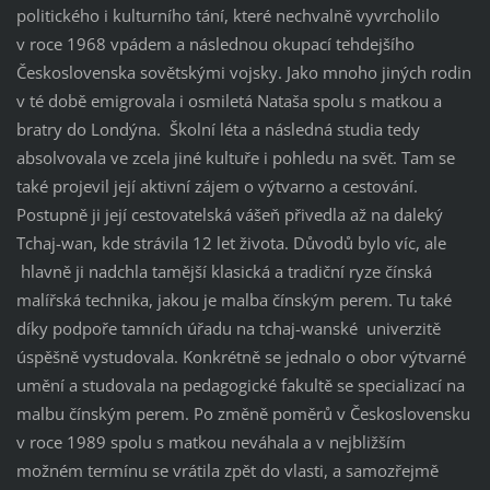
politického i kulturního tání, které nechvalně vyvrcholilo
v roce 1968 vpádem a následnou okupací tehdejšího
Československa sovětskými vojsky. Jako mnoho jiných rodin
v té době emigrovala i osmiletá Nataša spolu s matkou a
bratry do Londýna. Školní léta a následná studia tedy
absolvovala ve zcela jiné kultuře i pohledu na svět. Tam se
také projevil její aktivní zájem o výtvarno a cestování.
Postupně ji její cestovatelská vášeň přivedla až na daleký
Tchaj-wan, kde strávila 12 let života. Důvodů bylo víc, ale
hlavně ji nadchla tamější klasická a tradiční ryze čínská
malířská technika, jakou je malba čínským perem. Tu také
díky podpoře tamních úřadu na tchaj-wanské univerzitě
úspěšně vystudovala. Konkrétně se jednalo o obor výtvarné
umění a studovala na pedagogické fakultě se specializací na
malbu čínským perem. Po změně poměrů v Československu
v roce 1989 spolu s matkou neváhala a v nejbližším
možném termínu se vrátila zpět do vlasti, a samozřejmě