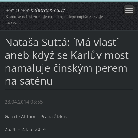
www.www-kulturaok-eu.cz
Komu se nelíbí za moje na mém, ať lépe napíše za svoje
na svém
Nataša Suttá: ´Má vlast´
aneb když se Karlův most
namaluje čínským perem
na saténu
28.04.2014 08:55
Galerie Atrium – Praha Žižkov
25. 4. – 23. 5. 2014