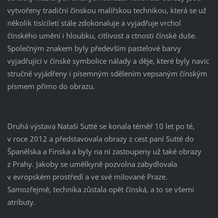
vytvořeny tradiční čínskou malířskou technikou, která se už
několik tisíciletí stále zdokonaluje a vyjadřuje vrchol
čínského umění i hloubku, citlivost a ctnosti čínské duše.
Společným znakem byly především pastelové barvy
vyjadřující v čínské symbolice nálady a děje, které byly navíc
stručně vyjádřeny i písemným sdělením vepsaným čínským
písmem přímo do obrazu.
Druhá výstava Nataši Sutté se konala téměř 10 let po té,
v roce 2012 a představovala obrazy z cest paní Sutté do
Španělska a Finska a byly na ní zastoupeny už také obrazy
z Prahy. Jakoby se umělkyně pozvolna zabydlovala
v evropském prostředí a ve své milované Praze.
Samozřejmě, technika zůstala opět čínská, a to se všemi
atributy.