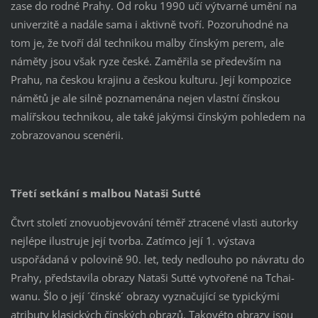
zase do rodné Prahy. Od roku 1990 učí výtvarné umění na
univerzitě a nadále sama i aktivně tvoří. Pozoruhodné na
tom je, že tvoří dál technikou malby čínským perem, ale
náměty jsou však ryze české. Zaměřila se především na
Prahu, na českou krajinu a českou kulturu. Její kompozice
námětů je ale silně poznamenána nejen vlastní čínskou
malířskou technikou, ale také jakýmsi čínským pohledem na
zobrazovanou scenérii.
Třetí setkání s malbou Nataši Sutté
Čtvrt století znovuobjevování téměř ztracené vlasti autorky
nejlépe ilustruje její tvorba. Zatímco její 1. výstava
uspořádaná v polovině 90. let, tedy nedlouho po návratu do
Prahy, představila obrazy Nataši Sutté vytvořené na Tchai-
wanu. Šlo o její ´čínské´ obrazy vyznačující se typickými
atributy klasických čínských obrazů. Takovéto obrazy jsou