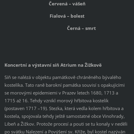
Červená – vášeň
Fialová – bolest
Černá – smrt
Koncertní a výstavní síň Atrium na Žižkově
Síň se nalézá v objektu památkově chráněného bývalého
kostelíka. Tato raně barokní památka souvisí s opakujícími
se morovými epidemiemi v Prazev letech 1680, 1713 a
1715 až 16. Tehdy vznikl morový hřbitova kostelík
(postaven 1717 –19). Stezka, která vedla kolem hřbitova a
kostela, spojovala tehdy ještě samostatné obce Vinohrady,
Libeň a Žižkov. Protože procesí a pouti se tu konaly v neděli
po svátku Nalezení a Povýšení sv. Kříže, byl kostel nazýván