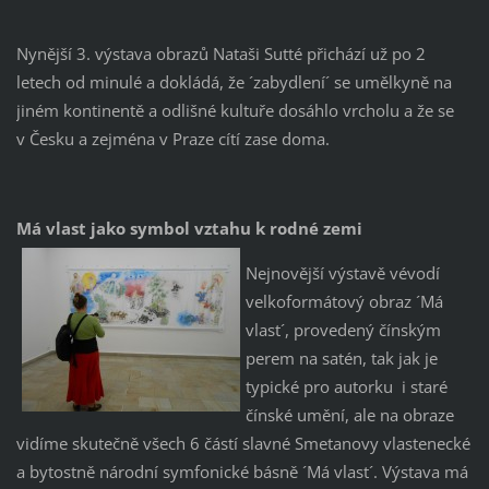
Nynější 3. výstava obrazů Nataši Sutté přichází už po 2
letech od minulé a dokládá, že ´zabydlení´ se umělkyně na
jiném kontinentě a odlišné kultuře dosáhlo vrcholu a že se
v Česku a zejména v Praze cítí zase doma.
Má vlast jako symbol vztahu k rodné zemi
Nejnovější výstavě vévodí
velkoformátový obraz ´Má
vlast´, provedený čínským
perem na satén, tak jak je
typické pro autorku i staré
čínské umění, ale na obraze
vidíme skutečně všech 6 částí slavné Smetanovy vlastenecké
a bytostně národní symfonické básně ´Má vlast´. Výstava má