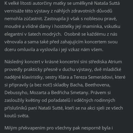
K velké lítosti autorčiny matky se umělkyně Nataša Suttá
vernisáže této výstavy z náhlých zdravotních důvodů
nemohla zúčastnit. Zastoupila ji však s noblesou pravé,
moudré a vlídné dámy i hostitelky její maminka, vskutku
elegantní v šatech modrých. Osobně se každému z nás
věnovala a sama také před zahajujícím koncertem svou
dceru omluvila a vyslovila i její vzkaz nám všem.
Následný koncert v krásné koncertní síni střediska Atrium
provedly prakticky přesně v duchu výstavy, dvě mladičké
nadějné klavíristky, sestry Klára a Tereza Semerádovi, které
si připravily (a bez not!) skladby Bacha, Beethovena,
Debussyho, Mozarta a Bedřicha Smetany. Právem si
zasloužily květiny od pořadatelů i vděčných rodinných
příslušníků paní Nataši Sutté, kteří se na akci sjeli ze všech
koutů světa.
Milým překvapením pro všechny pak nesporně byla i