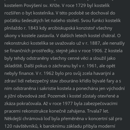
kostelem Povýšení sv. Kříže. V roce 1729 byl kostelík
rozšířen o byt kostelníka. V této podobě se dochoval do
počátku šedesátých let našeho století. Svou funkci kostelík
plnilaždo r. 1843 kdy arcibiskupská konzistoř všechny
úkony v kostele zastavila. V dalších letech kostel chátral. O
rekonstrukci kostelíka se uvažovalo už v r. 1887, ale nenašly
se finančních prostředky, stejně jako v roce 1906. Z kostela
byly tehdy odstraněny všechny cenné věci a sloužil jako
skladiště. Další pokus o záchranu byl v r. 1961, ale opět
nebyly finance. V r. 1962 bylo pro svůj zcela havarijní a
zdraví lidí nebezpečný stav zbouráno křídlo bývalé fary a s
ním odstraněna i sakristie kostela a ponechána jen východní
a jižní obvodová zeď. Pozemek i kostel zůstaly otevřené a
zkáza pokračovala. Až v roce 1977 byla zabezpečovacími
pracemi rekonstrukce konečně zahájena. Trvala7 let.
Někdejší chrámová loď byla přeměněna v koncertní sál pro
120 návštěvníků, k baroknímu základu přibyla moderní