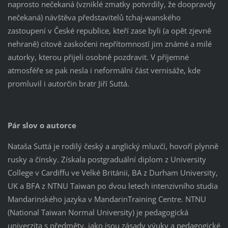
naprosto nečekaná (vzniklé zmatky potvrdily, že doopravdy
nečekaná) návštěva představitelů tchaj-wanského
zastoupení v České republice, kteří zase byli (a opět zjevně
nehraně) citově zaskočeni nepřítomností jim známé a milé
autorky, kterou přijeli osobně pozdravit. V příjemné
atmosféře se pak nesla i neformální část vernisáže, kde
promluvil i autorčin bratr Jiří Suttá.
Pár slov o autorce
Nataša Suttá je rodilý český a anglický mluvčí, hovoří plynně
rusky a čínsky. Získala postgraduální diplom z University
College v Cardiffu ve Velké Británii, BA z Durham University,
UK a BFA z NTNU Taiwan po dvou letech intenzivního studia
Mandarinského jazyka v MandarinTraining Centre. NTNU
(National Taiwan Normal University) je pedagogická
univerzita s předměty, jako jsou zásady výuky a pedagogické