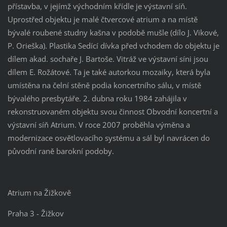
přístavba, v jejímž východním křídle je výstavní síň.
Uprostřed objektu je malé čtvercové atrium a na místě
bývalé roubené studny kašna v podobě mušle (dílo J. Vikové,
P. Orieška). Plastika Sedící dívka před vchodem do objektu je
dílem akad. sochaře J. Bartoše. Vitráž ve výstavní síni jsou
dílem E. Rožátové. Ta je také autorkou mozaiky, která byla
umístěna na čelní stěně podia koncertního sálu, v místě
bývalého presbytáře. 2. dubna roku 1984 zahájila v
rekonstruovaném objektu svou činnost Obvodní koncertní a
výstavní síň Atrium. V roce 2007 proběhla výměna a
modernizace osvětlovacího systému a sál byl navrácen do
původní raně barokní podoby.
Atrium na Žižkově
Praha 3 - Žižkov