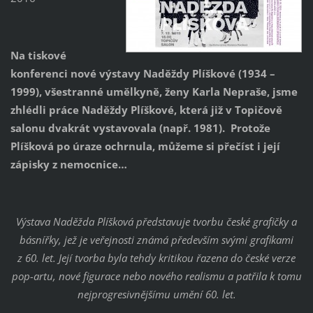
Na tiskové
konferenci nové výstavy Naděždy Plíškové (1934 –
1999), všestranné umělkyně, ženy Karla Nepraše, jsme
zhlédli práce Naděždy Plíškové, která již v Topičově
salonu dvakrát vystavovala (např. 1981). Protože
Plíšková po úraze ochrnula, můžeme si přečíst i její
zápisky z nemocnice…
Výstava Naděžda Plíšková představuje tvorbu české grafičky a
básnířky, jež je veřejnosti známá především svými grafikami
z 60. let. Její tvorba byla tehdy kritikou řazena do české verze
pop-artu, nové figurace nebo nového realismu a patřila k tomu
nejprogresivnějšímu umění 60. let.