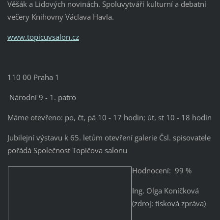
Věšák a Lidových novinách. Spoluvytváří kulturní a debatní
večery Knihovny Václava Havla.
www.topicuvsalon.cz
110 00 Praha 1
Národní 9 - 1. patro
Máme otevřeno: po, čt, pá 10 - 17 hodin; út, st 10 - 18 hodin
Jubilejní výstavu k 65. letům otevření galerie Čsl. spisovatele
pořádá Společnost Topičova salonu
Hodnocení: 99 %
Ing. Olga Koníčková
(zdroj: tisková zpráva)