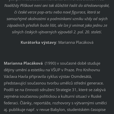
Naděždy Plíškové není ani tak důležité řadit do středoevropské,
či české verze pop-artu nebo nové figurace, která se
samozřejmě okolnostmi a podmínkami vzniku vždy od svých
západních předloh bude lišit, ale lze ji vnímat jako jednu ze
silných českých výtvarných výpovědí 2. pol. 20. století.
Kurátorka výstavy
: Marianna Placáková
Marianna Placáková
(1990) v současné době studuje
dějiny umění a estetiku na VŠUP v Praze. Pro Knihovnu
Václava Havla připravila cyklus výstav Osmdesátá,
představující současnou tvorbu umělců střední generace.
Podílí se na činnosti sdružení Strategie 31, které se zabývá
zejména současnou politickou a kulturní situací v Ruské
federaci. Články, reportáže, rozhovory s výtvarnými umělci
aj. publikuje např. v revue Babylon, studentském časopise