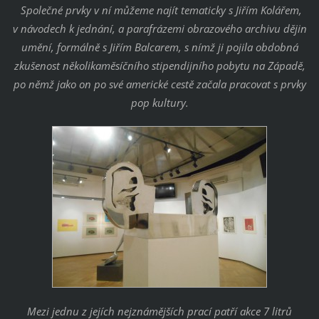
Společné prvky v ní můžeme najít tematicky s Jiřím Kolářem,
v návodech k jednání, a parafrázemi obrazového archivu dějin
umění, formálně s Jiřím Balcarem, s nímž ji pojila obdobná
zkušenost několikaměsíčního stipendijního pobytu na Západě,
po němž jako on po své americké cestě začala pracovat s prvky
pop kultury.
Mezi jednu z jejích nejznámějších prací patří akce 7 litrů