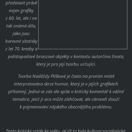
představit právě
nejen grafiky
z 60. let, ale i ne
tak známá díla,
jako jsou
barevné sítotisky
z let 70. kresby a
polistopadové bronzové objekty v kontextu autorčina života,
který je pro její tvorbu určující.
Tvorba Naděždy Plíškové je často na prvním místě
interpretována skrze humor, který je v jejích grafikách
přítomný. Jedná se zde ale spíše o kritický komentář k vážné
tematice, jenž ji sice může zlehčovat, ale zároveň slouží
k pojmenování nějakého obecnějšího problému.
Tento kritický vztah ke světu, ať již to byla kultura socialistické,