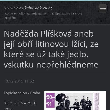
www.www-kulturaok-eu.cz
Komu se nelíbí za moje na mém, ať lépe napíše za svoje
na svém
Naděžda Plíšková aneb
její obří litinovou lžíci, ze
které se už také jedlo,
vskutku nepřehlédneme
10.12.2015 11:52
Topičův salon - Praha
8. 12. 2015 – 29. 1.
2016