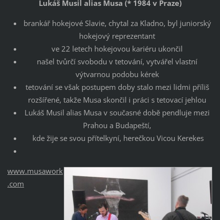
Lukáš Musil alias Musa (* 1984 v Praze)
brankář hokejové Slavie, chytal za Kladno, byl juniorský
hokejový reprezentant
ve 22 letech hokejovou kariéru ukončil
našel tvůrčí svobodu v tetování, vytvářel vlastní
výtvarnou podobu kérek
tetování se však postupem doby stalo mezi lidmi příliš
rozšířené, takže Musa skončil i práci s tetovací jehlou
Lukáš Musil alias Musa v současné době pendluje mezi
Prahou a Budapeští,
kde žije se svou přítelkyní, herečkou Vicou Kerekes
www.musawork
.com