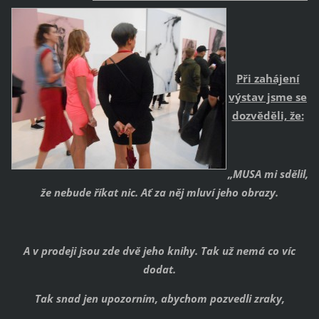
Při zahájení
výstav jsme se
dozvěděli, že:
„MUSA mi sdělil,
že nebude říkat nic. Ať za něj mluví jeho obrazy.
A v prodeji jsou zde dvě jeho knihy. Tak už nemá co víc
dodat.
Tak snad jen upozorním, abychom pozvedli zraky,