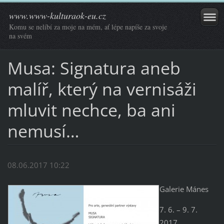
www.www-kulturaok-eu.cz
Komu se nelíbí za moje na mém, ať lépe napíše za svoje
na svém
Musa: Signatura aneb
malíř, který na vernisáži
mluvit nechce, ba ani
nemusí…
08.06.2017 10:22
Galerie Mánes
7. 6. – 9. 7.
2017