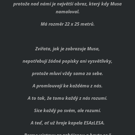
protože nad námi je největší obraz, který kdy Musa
namaloval.
Má rozměr 22 x 25 me
trů.
Zvířata, jak je zobrazuje Musa,
nepotřebují žádné popisky ani vysvětlivky,
protože mluví vždy sama za sebe.
A promlouvají ke každému z nás.
A to tak, že tomu každý z nás rozumí.
Sice každý po svém, ale rozumí.
A teď, ať už hraje kapela ESAzLESA.
Berme výstavu za zahájenou a bavte se.“