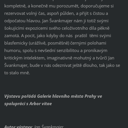
kompletně, a konečně mu porozumět, doporučujeme si
rezervovat volný čas, aspoň půlden, a přijít s čistou a
odpočatou hlavou. Jan Švankmajer nám ji totiž svými
šokujícími expozicemi svého celoživotního díla pěkně
zamotá. A pocit, jako kdyby do nás praštil těmi svými
blasfemicky (urážlivě, posměšně) černými polohami
humoru, spolu s nevšední senzibilitou a pronikavým
kritickým intelektem, imaginativně mohutný a tvůrčí Jan
Švankmajer, bude v nás odeznívat ještě dlouho, tak jako se
to stalo mně.
Výstavu pořádá Galerie hlavního města Prahy ve
spolupráci s Arbor vitae
Autor výstavy
: Jan Švankmajer