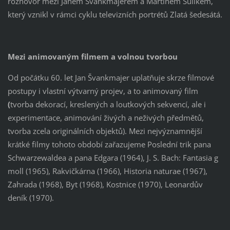
rozhovor mezi Janem Švankmajerem a Martinem Šulíkem,
který vznikl v rámci cyklu televizních portrétů Zlatá šedesátá.
Mezi animovaným filmem a volnou tvorbou
Od počátku 60. let Jan Švankmajer uplatňuje skrze filmové
postupy i vlastní výtvarný projev, a to animovaný film
(
tvorba dekorací, kreslených a loutkových sekvencí, ale i
experimentace, animování živých a neživých předmětů,
tvorba zcela originálních objektů). Mezi nejvýznamnější
krátké filmy tohoto období zařazujeme Poslední trik pana
Schwarzewaldea a pana Edgara (1964), J. S. Bach: Fantasia g
moll (1965), Rakvičkárna (1966), Historia naturae (1967),
Zahrada (1968), Byt (1968), Kostnice (1970), Leonardův
deník (1970).