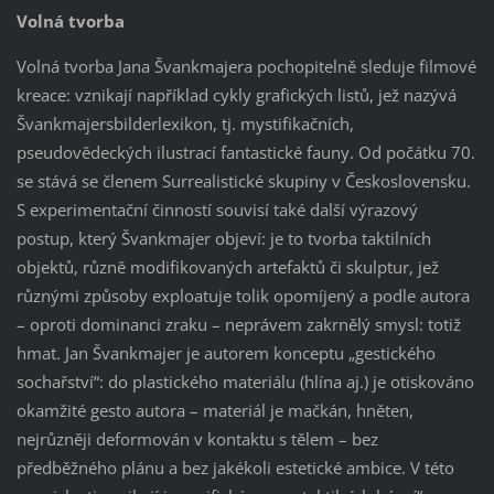
Volná tvorba
Volná tvorba Jana Švankmajera pochopitelně sleduje filmové
kreace: vznikají například cykly grafických listů, jež nazývá
Švankmajersbilderlexikon, tj. mystifikačních,
pseudovědeckých ilustrací fantastické fauny. Od počátku 70.
se stává se členem Surrealistické skupiny v Československu.
S experimentační činností souvisí také další výrazový
postup, který Švankmajer objeví: je to tvorba taktilních
objektů, různě modifikovaných artefaktů či skulptur, jež
různými způsoby exploatuje tolik opomíjený a podle autora
– oproti dominanci zraku – neprávem zakrnělý smysl: totiž
hmat. Jan Švankmajer je autorem konceptu „gestického
sochařství“: do plastického materiálu (hlína aj.) je otiskováno
okamžité gesto autora – materiál je mačkán, hněten,
nejrůzněji deformován v kontaktu s tělem – bez
předběžného plánu a bez jakékoli estetické ambice. V této