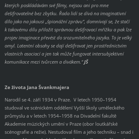
kterých poskládávám své filmy, nejsou ani pro mne
dešifrovatelné bez zbytku. Řada lidí se dívá na imaginativní
dílo jako na jakousi „špionážní zprávu“, domnívají se, že stačí
k takovému dílu přiložit správnou dešifrovací mřížku a pak lze
projev imaginace převést do srozumitelného jazyka. To je velký
omyl. Latentní obsahy se dají dešifrovat jen prostřednictvím
vlastních asociací a jen tak může fungovat intersubjektivní
komunikace mezi tvůrcem a divákem.“
JŠ
Ze života Jana Švankmajera
Narodil se 4. září 1934 v Praze. V letech 1950–1954
studoval ve scénickém oddělení Vyšší školy uměleckého
průmyslu a v letech 1954–1958 na Divadelní fakultě
Akademie múzických umění v Praze (obor loutkářské
scénografie a režie). Nestudoval film a jeho techniku – snad i