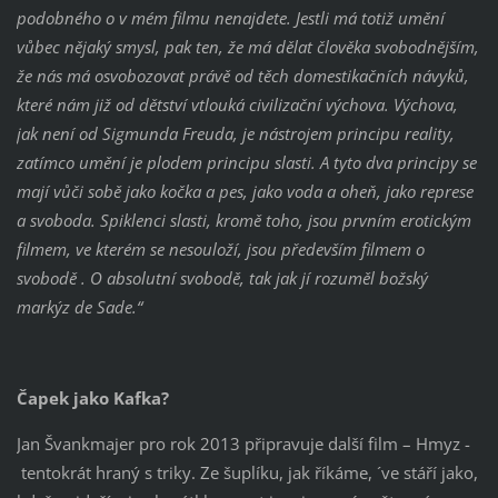
podobného o v mém filmu nenajdete. Jestli má totiž umění
vůbec nějaký smysl, pak ten, že má dělat člověka svobodnějším,
že nás má osvobozovat právě od těch domestikačních návyků,
které nám již od dětství vtlouká civilizační výchova. Výchova,
jak není od Sigmunda Freuda, je nástrojem principu reality,
zatímco umění je plodem principu slasti. A tyto dva principy se
mají vůči sobě jako kočka a pes, jako voda a oheň, jako represe
a svoboda. Spiklenci slasti, kromě toho, jsou prvním erotickým
filmem, ve kterém se nesouloží, jsou především filmem o
svobodě . O absolutní svobodě, tak jak jí rozuměl božský
markýz de Sade.“
Čapek jako Kafka?
Jan Švankmajer pro rok 2013 připravuje další film – Hmyz -
tentokrát hraný s triky. Ze šuplíku, jak říkáme, ´ve stáří jako,