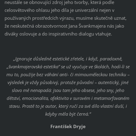
neustále se obnovující zdroj jeho tvorby, která podle
celosvětového ohlasu jeho díla je univerzální nejen v
používaných prostředcích výrazu, musíme skutečně uznat,
že neskutečná obrazotvornost Jana Švankmajera nás jako
diváky oslovuje a do inspirativního dialogu vtahuje.
„Ignoruje důsledně estetické zřetele, i když, paradoxně,
„švankmajerovská estetika“ se už vyučuje ve školách, hodí-li se
mu to, použije bez váhání anti- či mimouměleckou techniku –
výsledek je vždy působivý, protože původní – autentický, jiné
slovo mě nenapadá: jsou tam jeho obsese, jeho sny, jeho
dětství, emocionalita, afektivita v surovém i metamorfovaném
stavu. Prostě to je autor, který ručí za své dílo vlastní duší, i
kdyby měla být černá.“
František Dryje