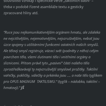
souvislosti vznikají i specifické verze „taktilních básní“ –
třeba v podobě řízené asambláže textu a gesticky
zpracované hlíny atd.
“Ruce jsou nejkomunikativnějším orgánem hmatu, ale zdaleka
ne nejcitlivějším, nejemotivnějším, nejvzrušivějším, neboť jsou
úzce spojeny s utilitárními funkcemi ostatních našich smyslů.
Ale tělový smysl registruje, vázací svět (podněty z něho) celým
povrchem těla, všemi dutinami těla i vnitřními orgány a
sliznicemi. Přitom právě tyto „pasivní“ části našeho těla
zprostředkovávají ty nejvzrušivější smyslové prožitky. Taktilní
vařečky, pokličky, válečky a prkénka jsou …. a naše tělo tyglíkem
pro OPUS MAGNUM TAKTILISMU.“ (tyglík – nádobka, taktilní –
hmatový).“
JŠ