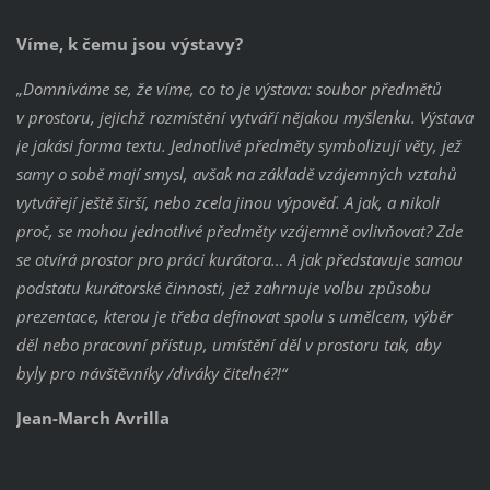
Víme, k čemu jsou výstavy?
„Domníváme se, že víme, co to je výstava: soubor předmětů
v prostoru, jejichž rozmístění vytváří nějakou myšlenku. Výstava
je jakási forma textu. Jednotlivé předměty symbolizují věty, jež
samy o sobě mají smysl, avšak na základě vzájemných vztahů
vytvářejí ještě širší, nebo zcela jinou výpověď. A jak, a nikoli
proč, se mohou jednotlivé předměty vzájemně ovlivňovat? Zde
se otvírá prostor pro práci kurátora… A jak představuje samou
podstatu kurátorské činnosti, jež zahrnuje volbu způsobu
prezentace, kterou je třeba definovat spolu s umělcem, výběr
děl nebo pracovní přístup, umístění děl v prostoru tak, aby
byly pro návštěvníky /diváky čitelné?!“
Jean-March Avrilla