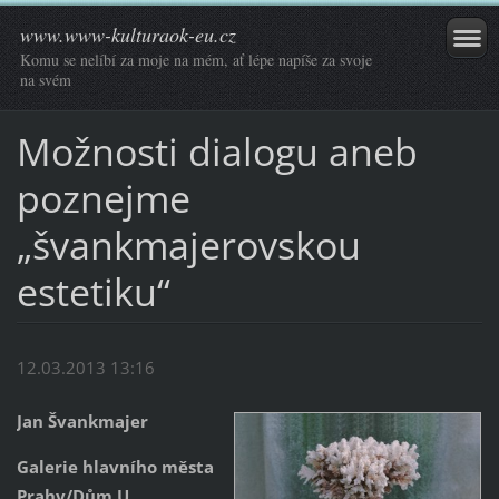
www.www-kulturaok-eu.cz
Komu se nelíbí za moje na mém, ať lépe napíše za svoje
na svém
Možnosti dialogu aneb
poznejme
„švankmajerovskou
estetiku“
12.03.2013 13:16
Jan Švankmajer
Galerie hlavního města
Prahy/Dům U