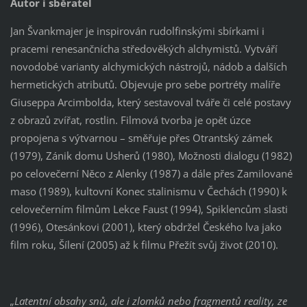
Autor i sběratel
Jan Švankmajer je inspirován rudolfinskými sbírkami i
pracemi renesančnícha středověkých alchymistů. Vytváří
novodobé varianty alchymických nástrojů, nádob a dalších
hermetických atributů. Objevuje pro sebe portréty malíře
Giuseppa Arcimbolda, který sestavoval tváře či celé postavy
z obrazů zvířat, rostlin. Filmová tvorba je opět úzce
propojena s výtvarnou – směřuje přes Otrantský zámek
(1979), Zánik domu Usherů (1980), Možnosti dialogu (1982)
po celovečerní Něco z Alenky (1987) a dále přes Zamilované
maso (1989), kultovní Konec stalinismu v Čechách (1990) k
celovečerním filmům Lekce Faust (1994), Spiklencům slasti
(1996), Otesánkovi (2001), který obdržel Českého lva jako
film roku, Šílení (2005) až k filmu Přežít svůj život (2010).
„Latentní obsahy snů, ale i zlomků nebo fragmentů reality, ze