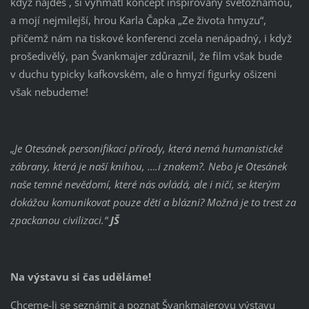
když najdeš´, si vyhmátl koncept inspirovaný světoznámou,
a mojí nejmilejší, hrou Karla Čapka „Ze života hmyzu“,
přičemž nám na tiskové konferenci zcela nenápadný, i když
prošedivělý, pan Švankmajer zdůraznil, že film však bude
v duchu typicky kafkovském, ale o hmyzí figurky ošizeni
však nebudeme!
„Je Otesánek personifikací přírody, která nemá humanistické
zábrany, která je naší knihou, ….i znakem?. Nebo je Otesánek
naše temné nevědomí, které nás ovládá, ale i ničí, se kterým
dokážou komunikovat pouze děti a blázni? Možná je to trest za
zpackanou civilizaci.“
JŠ
Na výstavu si čas uděláme!
Chceme-li se seznámit a poznat Švankmajerovu výstavu