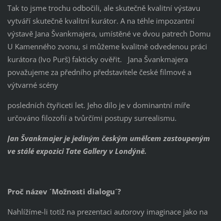
Tak to jsme trochu odbočili, ale skutečně kvalitní výstavu
vytváří skutečně kvalitní kurátor. A na téhle impozantní
výstavě Jana Švankmajera, umístěné ve dvou patrech Domu
U Kamenného zvonu, si můžeme kvalitně odvedenou práci
kurátora (Ivo Purš) fakticky ověřit. Jana Švankmajera
považujeme za předního představitele české filmové a
výtvarné scény
posledních čtyřiceti let. Jeho dílo je v dominantní míře
určováno filozofií a tvůrčími postupy surrealismu.
Jan Švankmajer je jediným českým umělcem zastoupeným
ve stálé expozici Tate Gallery v Londýně.
Proč název ´Možnosti dialogu´?
Nahlížíme-li totiž na prezentaci autorovy imaginace jako na