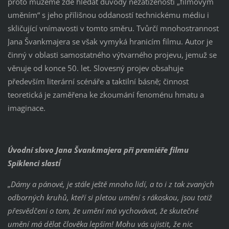
proto můžeme zde hledat důvody nezatíženosti „filmovým
uměním“ s jeho přílišnou oddaností technickému médiu i
skličující vnímavosti v tomto směru. Tvůrčí mnohostrannost
Jana Švankmajera se však vymyká hranicím filmu. Autor je
činný v oblasti samostatného výtvarného projevu, jemuž se
věnuje od konce 50. let. Slovesný projev obsahuje
především literární scénáře a taktilní básně; činnost
teoretická je zaměřena ke zkoumání fenoménu hmatu a
imaginace.
Úvodní slovo Jana Švankmajera při premiéře filmu
´Spiklenci slasti´
„Dámy a pánové, je stále ještě mnoho lidí, a to i z tak zvaných
odborných kruhů, kteří si pletou umění s rákoskou, jsou totiž
přesvědčeni o tom, že umění má vychovávat, že skutečné
umění má dělat člověka lepším! Mohu vás ujistit, že nic