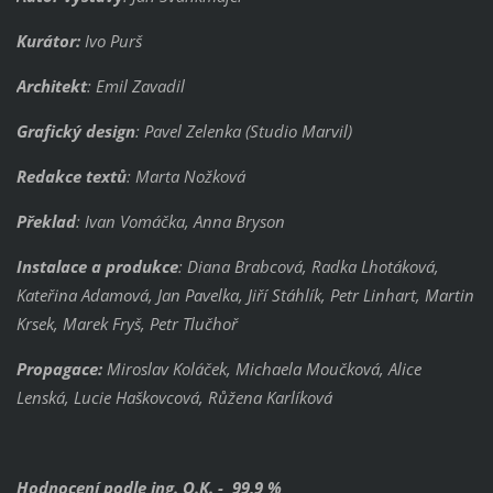
Kurátor:
Ivo Purš
Architekt
: Emil Zavadil
Grafický design
: Pavel Zelenka (Studio Marvil)
Redakce textů
: Marta Nožková
Překlad
: Ivan Vomáčka, Anna Bryson
Instalace a produkce
: Diana Brabcová, Radka Lhotáková,
Kateřina Adamová, Jan Pavelka, Jiří Stáhlík, Petr Linhart, Martin
Krsek, Marek Fryš, Petr Tlučhoř
Propagace:
Miroslav Koláček, Michaela Moučková, Alice
Lenská, Lucie Haškovcová, Růžena Karlíková
Hodnocení podle ing. O.K. - 99,9 %