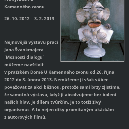
Kamenného zvonu
26. 10. 2012 – 3. 2. 2013
Nejnovější výstavu prací
Jana Švankmajera
´Možnosti dialogu´
můžeme navštívit
v pražském Domě U Kamenného zvonu od 26. října
2012 do 3. února 2013. Nemůžeme ji však vůbec
považovat za akci běžnou, protože sami brzy zjistíme,
že samotná výstava, když ji absolvujeme bez bolení
našich hlav, je dílem tvůrčím, je to totiž živý
organismus. A to nejen díky promítaným ukázkám
z autorových filmů.