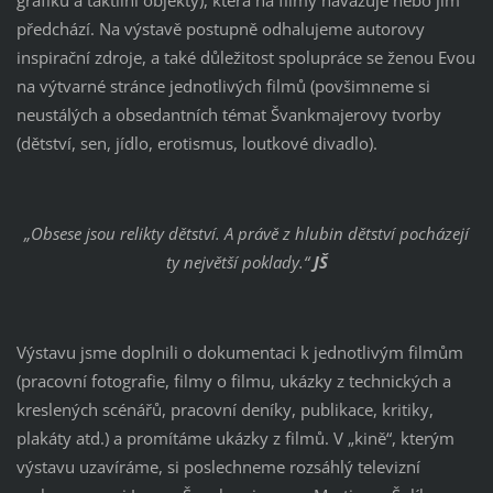
předchází. Na výstavě postupně odhalujeme autorovy
inspirační zdroje, a také důležitost spolupráce se ženou Evou
na výtvarné stránce jednotlivých filmů (povšimneme si
neustálých a obsedantních témat Švankmajerovy tvorby
(dětství, sen, jídlo, erotismus, loutkové divadlo).
„Obsese jsou relikty dětství. A právě z hlubin dětství pocházejí
ty největší poklady.“
JŠ
Výstavu jsme doplnili o dokumentaci k jednotlivým filmům
(pracovní fotografie, filmy o filmu, ukázky z technických a
kreslených scénářů, pracovní deníky, publikace, kritiky,
plakáty atd.) a promítáme ukázky z filmů. V „kině“, kterým
výstavu uzavíráme, si poslechneme rozsáhlý televizní