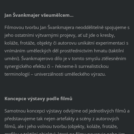
Jan Švankmajer všeumělcem…
Filmovou tvorbu Jan Švankmajera neoddělitelně spojujeme s
jeho ostatními výtvarnými projevy, ať už jde o kresby,
koláže, frotáže, objekty či autorovu unikátní experimentaci s
vnímáním uměleckých děl prostřednictvím hmatu (taktilní
umění). Švankmajerovo dílo je v tomto smyslu ztělesněním
synergického efektu či – řekneme-li surrealistickou
terminologií – univerzálnosti uměleckého výrazu.
Koncepce výstavy podle filmů
Samotnou koncepci výstavy odvíjíme od jednotlivých filmů a
představujeme tak nejen artefakty a scény z autorových
filmů, ale i jeho volnou tvorbu (objekty, koláže, frotáže,
grafiku a taktilní objekty), která na filmy navazuje nebo jim