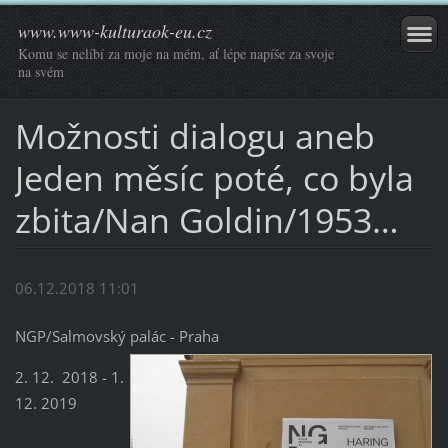
www.www-kulturaok-eu.cz
Komu se nelíbí za moje na mém, ať lépe napíše za svoje
na svém
Možnosti dialogu aneb
Jeden měsíc poté, co byla
zbita/Nan Goldin/1953…
06.12.2018 11:01
NGP/Salmovský palác - Praha
2. 12. 2018 - 1.
12. 2019