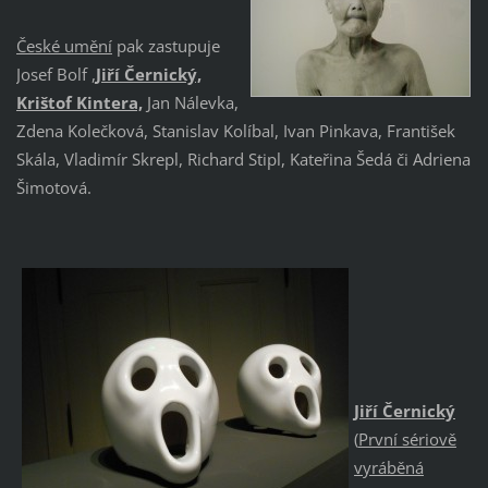
České umění
pak zastupuje
Josef Bolf ,
Jiří Černický,
Krištof Kintera,
Jan Nálevka,
Zdena Kolečková, Stanislav Kolíbal, Ivan Pinkava, František
Skála, Vladimír Skrepl, Richard Stipl, Kateřina Šedá či Adriena
Šimotová.
Jiří Černický
(
První sériově
vyráběná