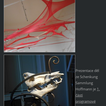
Prezentace děl
ze Schenkung
Sammlung
Hoffmann je
1.
částí
programové