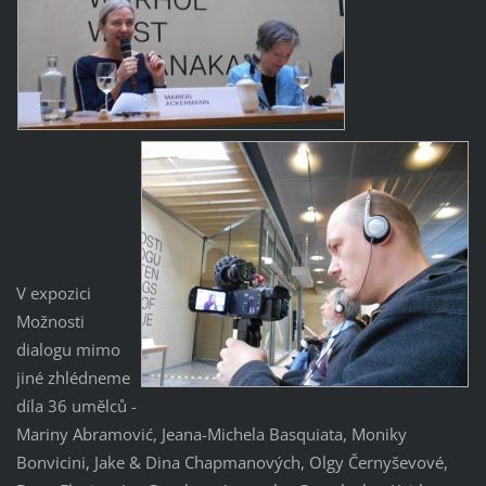
V expozici
Možnosti
dialogu mimo
jiné zhlédneme
díla 36 umělců -
Mariny Abramović, Jeana-Michela Basquiata, Moniky
Bonvicini, Jake & Dina Chapmanových, Olgy Černyševové,