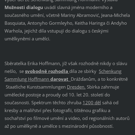
Možnosti dialogu
uvádí slavná jména moderního a
současného umění, včetně Mariny Abramović, Jeana-Michela
Basquiata, Antonyho Gormleyho, Keitha Haringa či Andyho
Warhola, jejichž díla vstupují do dialogu s českými
umělkyněmi a umělci.
Sběratelka Erika Hoffmann, jíž však rozhodně nikdy o slávu
nešlo, se
svobodně rozhodla
díla ze sbírky
Schenkung
Sammlung Hoffmann
darovat
Drážďanům, a to konkrétně
Staatliche Kunstsammlungen
Dresden.
Sbírka zahrnuje
umělecké postoje a proudy od 10. let 20. století do
současnosti. Spektrum těchto zhruba
1200 děl
sahá od
kresby a malířství přes fotografii, tištěnou grafiku a
sochařství po filmové umění a video, od regionálních autorů
až po umělkyně a umělce s mezinárodní působností.