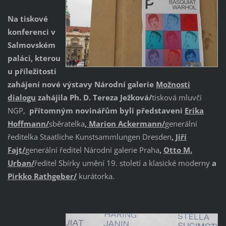
Na tiskové
konferenci v
Salmovském
paláci
, kterou
u příležitosti
zahájení nové výstavy Národní galerie
Možnosti
dialogu
zahájila
Ph. D. Tereza Ježková/
tisková mluvčí
NGP,
přítomným novinářům byli představeni
Erika
Hoffmann/
sběratelka
,
Marion Ackermann/
generální
ředitelka Staatliche Kunstsammlungen Dresden
,
Jiří
Fajt/
generální ředitel Národní galerie Praha
,
Otto M.
Urban/
ředitel Sbírky umění 19. století a klasické moderny
a
Pirkko Rathgeber/
kurátorka.