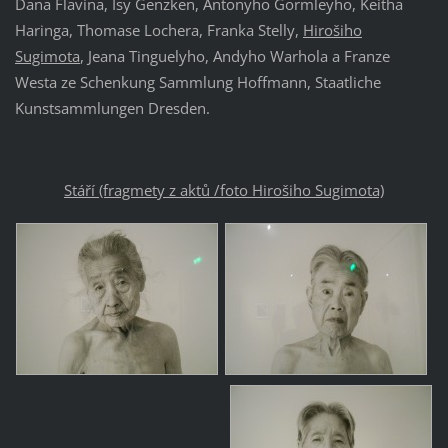
Dana Flavina, Isy Genzken, Antonyho Gormleyho, Keitha
Haringa, Thomase Lochera, Franka Stelly,
Hirošiho
Sugimota
, Jeana Tinguelyho, Andyho Warhola a Franze
Westa ze Schenkung Sammlung Hoffmann, Staatliche
Kunstsammlungen Dresden.
Stáří (fragmety z aktů /
foto Hirošiho Sugimota)