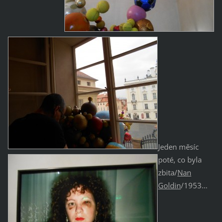
Jeden měsíc
poté, co byla
zbita/
Nan
Goldin
/1953…