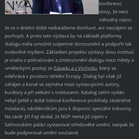
konferenci
slovy, že není
náhodný názor,
že se v dnešní době nedokážeme domluvit, ani navzájem se
pochopit. A proto tato výstava by na základě platformy
dialogu měla umožnit vzájemné dorozumění a podpořit tak
svobodné myšlení. Základem projektu výstavy dvou institucí
je snaha o pokračování a zintenzivnění dialogu mezi městy a
uměleckými postoji ze
Západu a z Východu
, který se
odehrává v prostoru střední Evropy. Dialog byl však již
zahájen a konal se zejména mezi vystavujícími autory,
kurátory a při setkání s institucemi. Katalog zatím vydán
nebyl (ještě v době tiskové konference probíhaly závěrečné
instalace), návštěvníkům jsou k dispozici speciální tiskoviny.
Na závěr Jiří Fajt dodal, že NGP nemá již zájem v
Salmovském paláci vystavovat středověké umění, naopak že
bude podporovat umění současné.