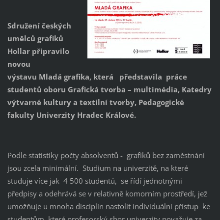
Sdružení českých
umělců grafiků
Hollar připravilo
novou
výstavu Mladá grafika, která představila práce
studentů oboru Grafická tvorba – multimédia, Katedry
výtvarné kultury a textilní tvorby, Pedagogické
fakulty Univerzity Hradec Králové.
Podle statistiky počty absolventů - grafiků bez zaměstnání
jsou zcela minimální. Studium na univerzitě, na které
studuje více jak 4 500 studentů, se řídí jednotnými
předpisy a odehrává se v relativně komorním prostředí, jež
umožňuje u mnoha disciplín nastolit individuální přístup ke
studentům, které profesorský sbor univerzity považuje za