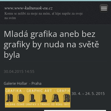
www.www-kulturaok-eu.cz
Komu se nelíbí za moje na mém, ať lépe napíše za svoje
na svém
Mladá grafika aneb bez
grafiky by nuda na světě
byla
30.04.2015 14:55
Galerie Hollar - Praha
30. 4. – 24. 5. 2015