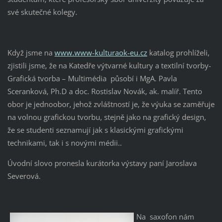
své skutečné kolegy.
Když jsme na
www.www-kulturaok-eu.cz
katalog prohlíželi,
zjistili jsme, že na Katedře výtvarné kultury a textilní tvorby-
Grafická tvorba – Multimédia působí i MgA. Pavla
Sceranková, Ph.D a doc. Rostislav Novák, ak. malíř. Tento
obor je jednoobor, jehož zvláštností je, že výuka se zaměřuje
na volnou grafickou tvorbu, stejně jako na grafický design,
že se studenti seznamují jak s klasickými grafickými
technikami, tak i s novými médii..
Úvodní slovo pronesla kurátorka výstavy paní Jaroslava
Severová.
Na saxofon nám