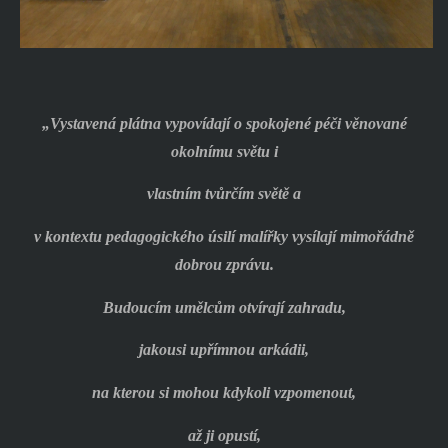
„Vystavená plátna vypovídají o spokojené péči věnované
okolnímu světu i
vlastním tvůrčím světě a
v kontextu pedagogického úsilí malířky vysílají mimořádně
dobrou zprávu.
Budoucím umělcům otvírají zahradu,
jakousi upřímnou arkádii,
na kterou si mohou kdykoli vzpomenout,
až ji opustí,