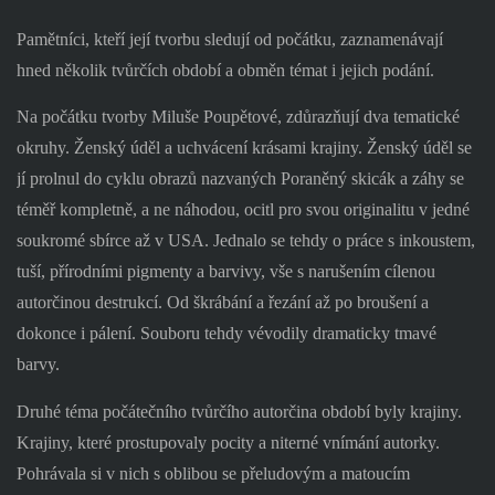
Pamětníci, kteří její tvorbu sledují od počátku, zaznamenávají
hned několik tvůrčích období a obměn témat i jejich podání.
Na počátku tvorby Miluše Poupětové, zdůrazňují dva tematické
okruhy. Ženský úděl a uchvácení krásami krajiny. Ženský úděl se
jí prolnul do cyklu obrazů nazvaných Poraněný skicák a záhy se
téměř kompletně, a ne náhodou, ocitl pro svou originalitu v jedné
soukromé sbírce až v USA. Jednalo se tehdy o práce s inkoustem,
tuší, přírodními pigmenty a barvivy, vše s narušením cílenou
autorčinou destrukcí. Od škrábání a řezání až po broušení a
dokonce i pálení. Souboru tehdy vévodily dramaticky tmavé
barvy.
Druhé téma počátečního tvůrčího autorčina období byly krajiny.
Krajiny, které prostupovaly pocity a niterné vnímání autorky.
Pohrávala si v nich s oblibou se přeludovým a matoucím