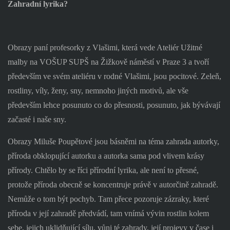
Zahradní lyrika?
Obrazy paní profesorky z Vlašimi, která vede Ateliér Užitné
malby na VOŠUP SUPŠ na Žižkově náměstí v Praze 3 a tvoří
především ve svém ateliéru v rodné Vlašimi, jsou pocitové. Zeleň,
rostliny, víly, ženy, sny, nemnoho jiných motivů, ale vše
především lehce posunuto co do přesnosti, posunuto, jak bývávají
začasté i naše sny.
Obrazy Miluše Poupětové jsou básněmi na téma zahrada autorky,
příroda obklopující autorku a autorka sama pod vlivem krásy
přírody. Chtělo by se říci přírodní lyrika, ale není to přesné,
protože příroda obecně se koncentruje právě v autorčině zahradě.
Nemůže o tom být pochyb. Tam přece pozoruje zázraky, které
příroda v její zahradě předvádí, tam vnímá vývin rostlin kolem
sebe, jejich uklidňující sílu, vůni té zahrady, její projevy v čase i