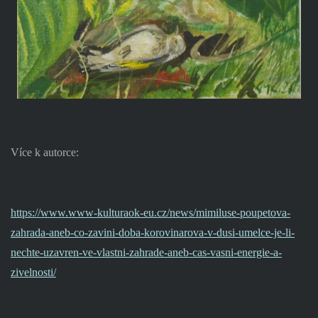
Více k autorce:
https://www.www-kulturaok-eu.cz/news/mimiluse-poupetova-
zahrada-aneb-co-zavini-doba-korovinarova-v-dusi-umelce-je-li-
nechte-uzavren-ve-vlastni-zahrade-aneb-cas-vasni-energie-a-
zivelnosti/