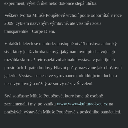
experiment, výlet či úlet nebo dokonce slepá ulička.
Veškerá tvorba Miluše Poupětové vrcholí podle odborníků v roce
2009, cyklem nazvaným výmluvně, ale vlastně i zcela
transparentně - Carpe Diem.
V dalších letech se u autorky postupně utváří doslova autorský
styl, který je již zhruba takový, jaký nám nyní představuje její
rozsáhlá skoro až retrospektivní aktuální výstava v galerijních
prostorách 1. patra budovy Hlavní pošty, nazývané jako Poštovní
galerie. Výstava se nese ve vyrovnaném, uklidňujícím duchu a
nese výmluvný a něžný až snový název Ševelení.
Styl současné Miluše Poupětové, který jsme už osobně
zaznamenali i my, po vzniku
www.www-kulturaok-eu.cz
na
pražských výstavách Miluše Poupětové z posledního patnáctiletí.