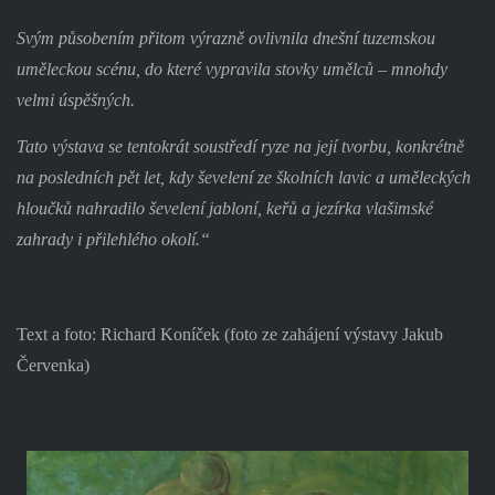
Svým působením přitom výrazně ovlivnila dnešní tuzemskou
uměleckou scénu, do které vypravila stovky umělců – mnohdy
velmi úspěšných.
Tato výstava se tentokrát soustředí ryze na její tvorbu, konkrétně
na posledních pět let, kdy ševelení ze školních lavic a uměleckých
hloučků nahradilo ševelení jabloní, keřů a jezírka vlašimské
zahrady i přilehlého okolí.“
Text a foto: Richard Koníček (foto ze zahájení výstavy Jakub
Červenka)