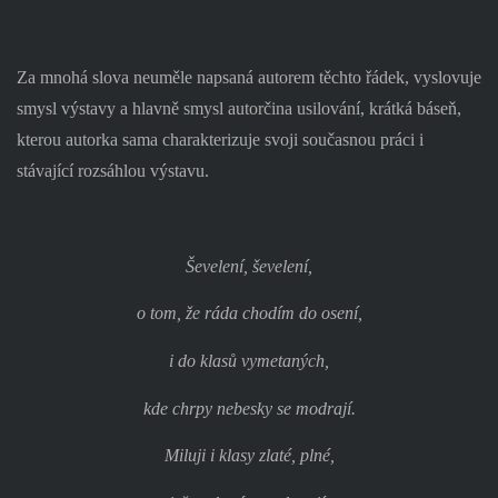
Za mnohá slova neuměle napsaná autorem těchto řádek, vyslovuje
smysl výstavy a hlavně smysl autorčina usilování, krátká báseň,
kterou autorka sama charakterizuje svoji současnou práci i
stávající rozsáhlou výstavu.
Ševelení, ševelení,
o tom, že ráda chodím do osení,
i do klasů vymetaných,
kde chrpy nebesky se modrají.
Miluji i klasy zlaté, plné,