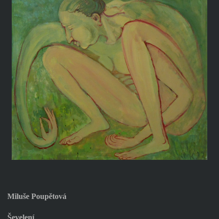
Miluše Poupětová
Ševelení