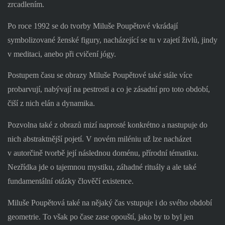
zrcadlením.
Po roce 1992 se do tvorby Miluše Poupětové vkrádají
symbolizované ženské figury, nacházející se tu v zajetí živlů, jindy
v meditaci, anebo při cvičení jógy.
Postupem času se obrazy Miluše Poupětové také stále více
probarvují, nabývají na pestrosti a co je zásadní pro toto období,
čiší z nich elán a dynamika.
Pozvolna také z obrazů mizí naprosté konkrétno a nastupuje do
nich abstraktnější pojetí. V novém miléniu už lze nacházet
v autorčině tvorbě její následnou doménu, přírodní tématiku.
Nezřídka jde o tajemnou mystiku, záhadné rituály a ale také
fundamentální otázky člověčí existence.
Miluše Poupětová také na nějaký čas vstupuje i do svého období
geometrie. To však po čase zase opouští, jako by to byl jen