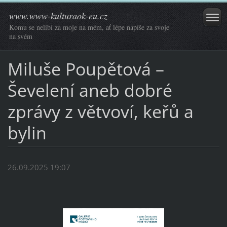
www.www-kulturaok-eu.cz
Komu se nelíbí za moje na mém, ať lépe napíše za svoje
na svém
Miluše Poupětová –
Ševelení aneb dobré
zprávy z větvoví, keřů a
bylin
26.09.2025 19:07