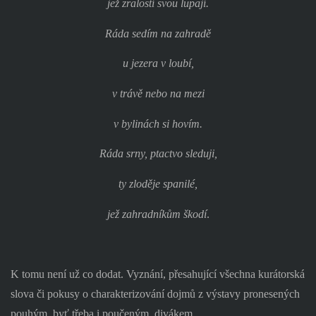
jež zralostí svou lupají.
Ráda sedím na zahradě
u jezera v loubí,
v trávě nebo na mezi
v bylinách si hovím.
Ráda srny, ptactvo sleduji,
ty zloděje spanilé,
jež zahradníkům škodí
.
K tomu není už co dodat. Vyznání, přesahující všechna kurátorská
slova či pokusy o charakterizování dojmů z výstavy pronesených
pouhým, byť třeba i poučeným, divákem.