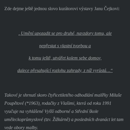
Zde dejme ještě jednou slovo kurátorovi výstavy Janu Čejkovi:
„Umění upozadit se pro druhé, navzdory tomu, ale
nepřestat s vlastní tvorbou a
k tomu ještě, utvářet kolem sebe domov,
dalece přesahující rozlohu zahrady, z níž vyrůstá…“
Takové je shrnutí skoro čtyřicetiletého odhodlání malířky Miluše
Poupětové (*1963), rodačky z Vlašimi, která od roku 1991
vyučuje na vyhlášené Vyšší odborné a Střední škole
uměleckoprůmyslové (tzv. Žižkárně) a posledních dvanáct let tam
vede obory malby.