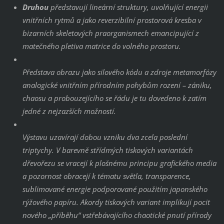
Druhou
představují lineární struktury, uvolňující energii
vnitřních rytmů a jako reverzibilní prostorová kresba v
bizarních skeletových praorganismech emancipující z
matečného pletiva matrice do volného prostoru.
Představa obrazu jako silového kódu a zdroje metamorfózy
analogické vnitřním přírodním pohybům rození – zániku,
chaosu a probouzejícího se řádu je tu dovedeno k zatím
jedné z nejzazších možností.
Výstavu uzavírají dobou vzniku dva zcela poslední
triptychy. V barevně střídmých tiskových variantách
dřevořezu se vracejí k plošnému principu grafického media
a pozornost obracejí k tématu světla, transparence,
sublimované energie podporované použitím japonského
rýžového papíru. Akordy tiskových variant implikují pocit
nového „příběhu“ vstřebávajícího chaotické pnutí přírody