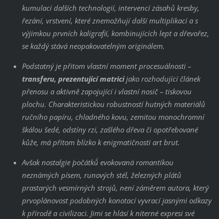
kumulaci dalších technologií, intervencí zásahů kresby,
řezání, vrstvení, které znemožňují další multiplikací a s
výjimkou prvních kaligrafií, kombinujících lept a dřevořez,
se každý stává neopakovatelným originálem.
Podstatný je přitom vlastní moment procesuálnosti –
transferu, prezentující matrici
jako rozhodující článek
přenosu a aktivně zapojující i vlastní nosič – tiskovou
plochu. Charakteristickou robustností hutných materiálů
ručního papíru, chladného kovu, zemitou monochromní
škálou šedé, odstíny rzi, zašlého dřeva či opotřebované
kůže, má přitom blízko k enigmatičnosti
art brut
.
Avšak nostalgie ´počátků´ evokovaná romantikou
neznámých písem, runových stél, železných plátů
prastarých vesmírných strojů, není záměrem autora, který
prvoplánovost podobných konotací vyvrací jasnými odkazy
k přírodě a civilizaci. Jimi se hlásí k niterné expresi své