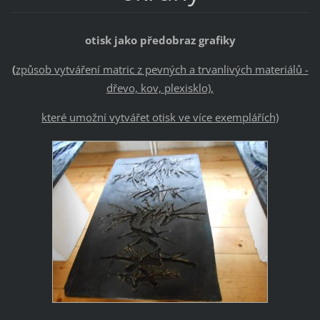
otisk jako předobraz grafiky
(
způsob vytváření matric z pevných a trvanlivých materiálů -
dřevo, kov, plexisklo),
které umožní vytvářet otisk ve více exemplářích)