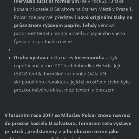
(Pervasio lucis et formarum)
se v roce 2013 také
konala v kostele U Salvátora na Starém Městě v Praze 1.
Polcar zde poprvé představil
nové originální tisky na
průsvitném rýžovém papíře. Tehdy
věnoval
pozornost tématu hmoty a světla, chápaného v jeho
fyzikální i spirituální rovině
Druhá výstava
měla název I
ntermundia
a byla
uspořádaná v roce 2015 v letohrádku Hvězda. Její
těžiště tvořila formálně rozmanitá škála děl
skripturálního charakteru, jejichž prostřednictvím byla
prozkoumávána oblast mezi textem a obrazem.
V letošním roce 2017 se Miloslav Polcar znovu navrací
do prostor kostela U Salvátora. Tématem této výstavy
je ´otisk´, představený v jeho obecné rovině jako