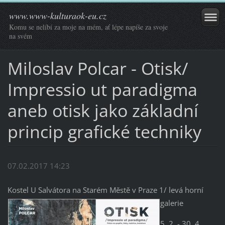
www.www-kulturaok-eu.cz
Komu se nelíbí za moje na mém, ať lépe napíše za svoje
na svém
Miloslav Polcar - Otisk/
Impressio ut paradigma
aneb otisk jako základní
princip grafické techniky
07.02.2017 14:23
Kostel U Salvátora na Starém Městě v Praze 1/ levá horní
galerie
5. 2. - 30. 4.