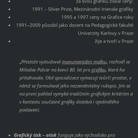
za svou grafiku získal ceny:
1991 – Silver Prize, Mezinárodní trienale grafiky
1995 a 1997 ceny na Grafice roku
1991–2009 působil jako docent na Pedagogické fakultě
Univerzity Karlovy v Praze
žije a tvoří v Praze
„
Přestože vystudoval
monumentální malbu,
rozhodl se
Miloslav Polcar na konci 80. let pro
grafiku,
která ho
přitahovala. Obě specializace vymezují tvůrčí prostor, v
němž se formuloval jeho nezaměnitelný rukopis. Jím se
na první pohled vymyká tradičním grafickým kritériím a
v kontextu současné grafiky dostává i ojedinělého
postavení.
Grafický tisk – otisk
funguje jako východisko pro