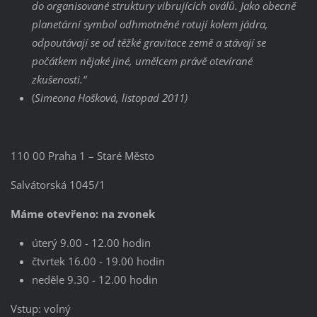
do organisované struktury vibrujících oválů. Jako obecně
planetární symbol odhmotněné rotují kolem jádra,
odpoutávají se od těžké gravitace země a stávají se
počátkem nějaké jiné, umělcem právě otevírané
zkušenosti.“
(
Simeona Hošková, listopad 2011)
110 00 Praha 1 – Staré Město
Salvátorská 1045/1
Máme otevřeno: na zvonek
úterý 9.00 - 12.00 hodin
čtvrtek 16.00 - 19.00 hodin
neděle 9.30 - 12.00 hodin
Vstup: volný