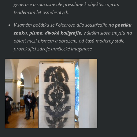
generace a současně ale přesahuje k objektivizujícím
tendencím let osmdesátých.
V samém počátku se Polcarovo dílo soustředilo na
poetiku
znaku, písma, divoké
kaligrafie, v
širším slova smyslu na
oblast mezi písmem a obrazem, od časů moderny stále
provokující zdroje umělecké imaginace.