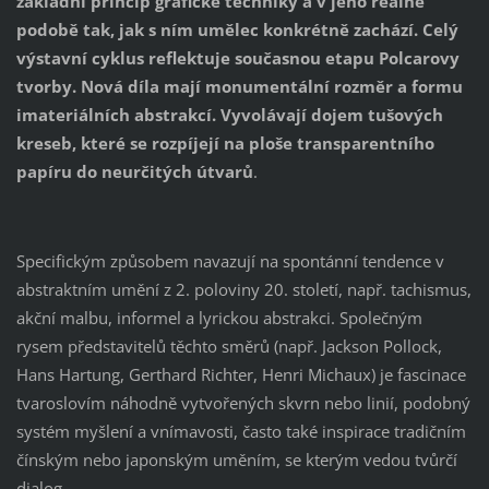
základní princip grafické techniky a v jeho reálné
podobě tak, jak s ním umělec konkrétně zachází. Celý
výstavní cyklus reflektuje současnou etapu Polcarovy
tvorby. Nová díla mají monumentální rozměr a formu
imateriálních abstrakcí. Vyvolávají dojem tušových
kreseb, které se rozpíjejí na ploše transparentního
papíru do neurčitých útvarů
.
Specifickým způsobem navazují na spontánní tendence v
abstraktním umění z 2. poloviny 20. století, např. tachismus,
akční malbu, informel a lyrickou abstrakci. Společným
rysem představitelů těchto směrů (např. Jackson Pollock,
Hans Hartung, Gerthard Richter, Henri Michaux) je fascinace
tvaroslovím náhodně vytvořených skvrn nebo linií, podobný
systém myšlení a vnímavosti, často také inspirace tradičním
čínským nebo japonským uměním, se kterým vedou tvůrčí
dialog.