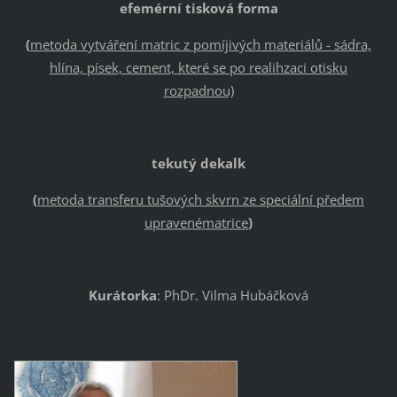
efemérní tisková forma
(
metoda vytváření matric z pomíjivých materiálů - sádra,
hlína, písek, cement, které se po realihzaci otisku
rozpadnou)
tekutý dekalk
(
metoda transferu tušových skvrn ze speciální předem
upravenématrice
)
Kurátorka
: PhDr. Vilma Hubáčková