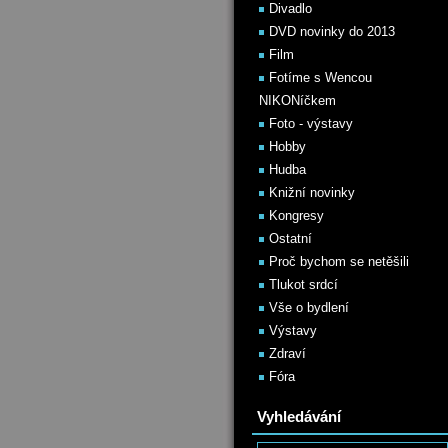
Divadlo
DVD novinky do 2013
Film
Fotíme s Wencou
NIKONíčkem
Foto - výstavy
Hobby
Hudba
Knižní novinky
Kongresy
Ostatní
Proč bychom se netěšili
Tlukot srdcí
Vše o bydlení
Výstavy
Zdraví
Fóra
Vyhledávání