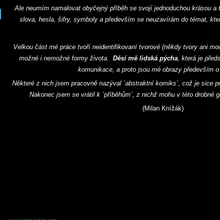
Ale neumím namalovat obyčejný příběh se svojí jednoduchou krásou a
slova, hesla, šifry, symboly a především se neuzavírám do témat, která
Velkou část mé práce tvoří neidentifikovaní tvorové (někdy tvory ani moc
možné i nemožné formy života.
Děsí mě lidská pýcha
, která je pře
komunikace, a proto jsou mé obrazy především o
Některé z nich jsem pracovně nazýval ´abstraktní komiks´, což je sice pro
Nakonec jsem se vrátil k ´příběhům´, z nichž mohu v této drobné gal
(Milan Knížák)