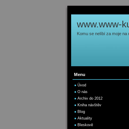
www.www-kul
Komu se nelíbí za moje na
Menu
Úvod
O nás
Archiv do 2012
Kniha návštěv
Blog
Aktuality
Bleskově