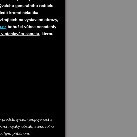
ývalého generálního ředitele
lédli kromě několika
írajících na vystavené obrazy,
.cz
bohužel vůbec nenadchly
 v pichlavém sametu,
kterou
 předstírajících propojenost s
zečíst nějaký obsah, samovolně
duchým příběhem.