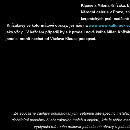
Klause a Milana Knížáka, b
Národní galerie v Praze, zh
keramických psů, nadšeně z
Knížákovy velkoformátové obrazy, jež nás na
www.www-kulturaok-eu
jako vždy…V každém případě byla k prodeji nová kniha
Milan
Knížák
jsme si mohli nechat od Václava Klause podepsat.
„
Ze současné záplavy sofistikovaných, většinou site-specific instalací
globálními problémy či abstraktních maleb a objektů, kde je těžko ro
vyplynula má touha malovat jednoduché obrazy s jedno