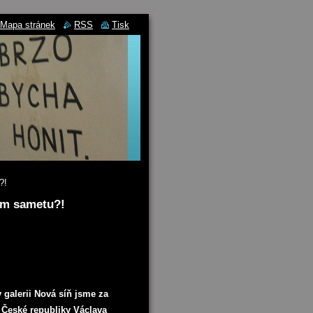
Mapa stránek
RSS
Tisk
?!
vém sametu?!
 galerii Nová síň jsme za
 České republiky Václava