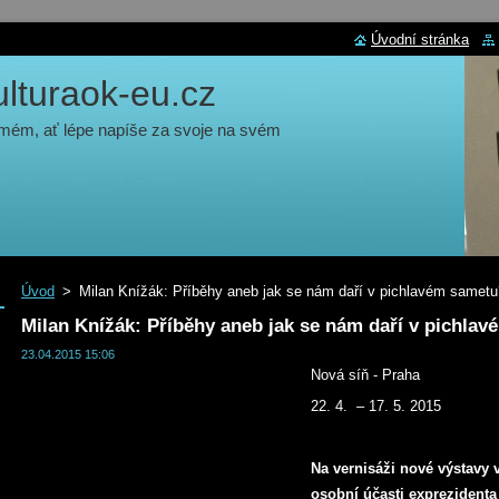
Úvodní stránka
turaok-eu.cz
 mém, ať lépe napíše za svoje na svém
Úvod
>
Milan Knížák: Příběhy aneb jak se nám daří v pichlavém sametu
Milan Knížák: Příběhy aneb jak se nám daří v pichla
23.04.2015 15:06
Nová síň - Praha
22. 4. – 17. 5. 2015
Na vernisáži nové výstavy v
osobní účasti exprezidenta