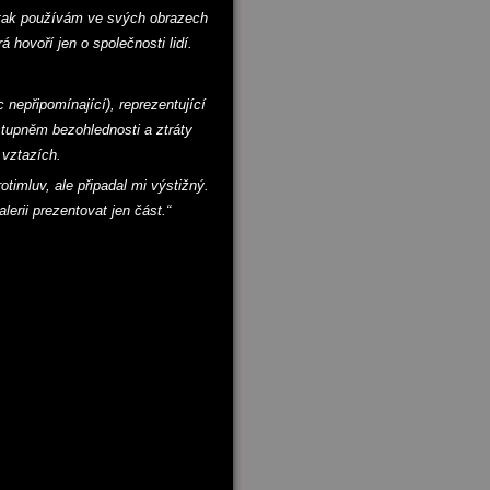
 tak používám ve svých obrazech
 hovoří jen o společnosti lidí.
 nepřipomínající), reprezentující
dstupněm bezohlednosti a ztráty
 vztazích.
timluv, ale připadal mi výstižný.
erii prezentovat jen část.“