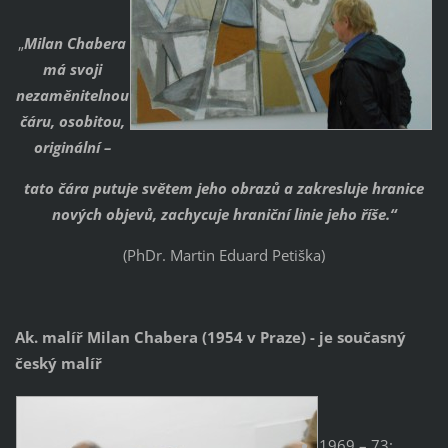
„
Milan Chabera
má svoji
nezaměnitelnou
čáru, osobitou,
originální –
tato čára putuje světem jeho obrazů a zakresluje hranice
nových objevů, zachycuje hraniční linie jeho říše.“
(PhDr. Martin Eduard Petiška)
Ak. malíř Milan Chabera (1954 v Praze) - je současný
český malíř
1969 – 73: