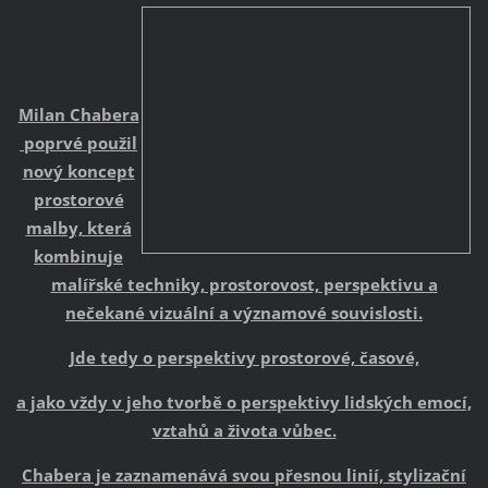
Milan Chabera
poprvé použil
nový koncept
prostorové
malby, která
kombinuje
malířské techniky, prostorovost, perspektivu a
nečekané vizuální a významové souvislosti.
Jde tedy o perspektivy prostorové, časové,
a jako vždy v jeho tvorbě o perspektivy lidských emocí,
vztahů a života vůbec.
Chabera je zaznamenává svou přesnou linií, stylizační