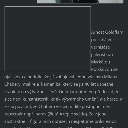
Arnošt Goldflam
po zahájení
vernisáže
galeristkou
Markétou
Polákovou se
ujal slova a podotkl, že již zahajoval jednu výstavu Milana
Chabery, malíře a ´kameníka, který se již 40 let úspěšně
etabluje na výtvarné scéně. Goldflam předem předeslal, že
sice není kunsthistorik, kritik výtvarného umění, ale herec, a
že si povšiml, že Chabera ve svém díle postupně mění
repertoár např. barev (žlutá = teplé světlo), že v jeho
abstraktně - figurálních obrazech nespatříme příliš emocí,