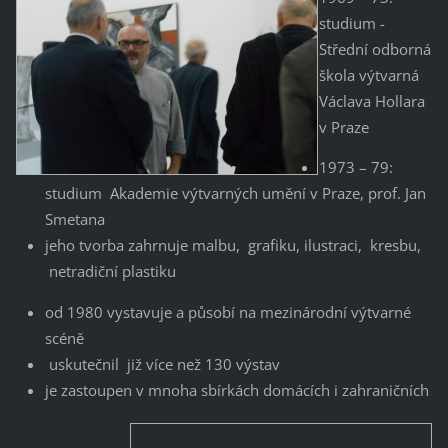
studium -
Střední odborná
škola výtvarná
Václava Hollara
v Praze
1973 – 79:
studium Akademie výtvarných umění v Praze, prof. Jan
Smetana
jeho tvorba zahrnuje malbu, grafiku, ilustraci, kresbu,
netradiční plastiku
od 1980 vystavuje a působí na mezinárodní výtvarné
scéně
uskutečnil již více než 130 výstav
je zastoupen v mnoha sbírkách domácích i zahraničních