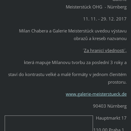
Meisterstück OHG - Nürnberg
11. 11. - 29. 12. 2017
Milan Chabera a Galerie Meisterstück uvedou výstavu
obrazů a kreseb nazvanou
´
Za hranicí všednosti´,
která mapuje Milanovu tvorbu za poslední 3 roky a
staví do kontrastu velké a malé formáty v jednom členitém
prostoru.
www.galerie-meisterstueck.de
90403 Nürnberg
Hauptmarkt 17
110 00 Praha 1