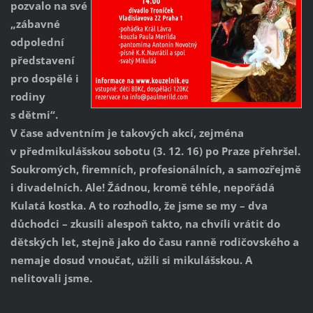
pozvalo na své
„zábavné
odpolední
představení
pro dospělé i
rodiny
s dětmi“.
V čase adventním je takových akcí, zejména
v předmikulášskou sobotu (3. 12. 16) po Praze přehršel.
Soukromých, firemních, profesionálních, a samozřejmě
i divadelních. Ale! Žádnou, kromě téhle, nepořádá
Kulatá kostka. A to rozhodlo, že jsme se my – dva
důchodci – zkusili alespoň takto, na chvíli vrátit do
dětských let, stejně jako do času ranně rodičovského a
nemaje dosud vnoučat, užili si mikulášskou. A
nelitovali jsme.