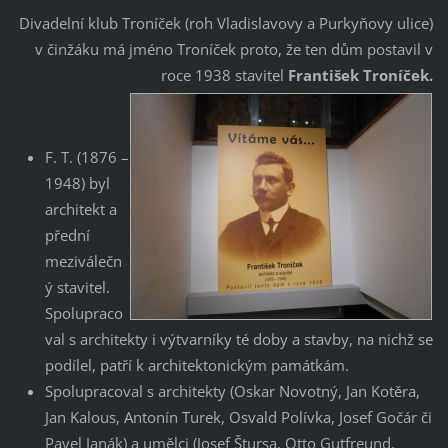
Divadelní klub Troníček (roh Vladislavovy a Purkyňovy ulice)
v činžáku má jméno Troníček proto, že ten dům postavil v
roce 1938 stavitel
František Troníček.
F. T. (1876 –
1948) byl
architekt a
přední
meziválečn
ý stavitel.
Spolupraco
val s architekty i výtvarníky té doby a stavby, na nichž se
podílel, patří k architektonickým památkám.
Spolupracoval s architekty (Oskar Novotný, Jan Kotěra,
Jan Kalous, Antonín Turek, Osvald Polívka, Josef Gočár či
Pavel Janák) a umělci (Josef Štursa, Otto Gutfreund,