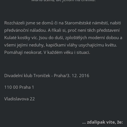
Rozcházeli jsme se domů či na Staroměstské náměstí, nabiti
předvánoční náladou. A říkali si, proč není těch představení
Kulaté kostky víc. Jsou do duší, zploštělých moderní dobou a
všemi jejími neduhy, kapičkami vláhy usychajícímu květu.
Pomáhají neokorat. V každém věku i situaci.
Divadelní klub Troníček - Praha/3. 12. 2016
110 00 Praha 1
Vladislavova 22
… zdalipak víte, že: