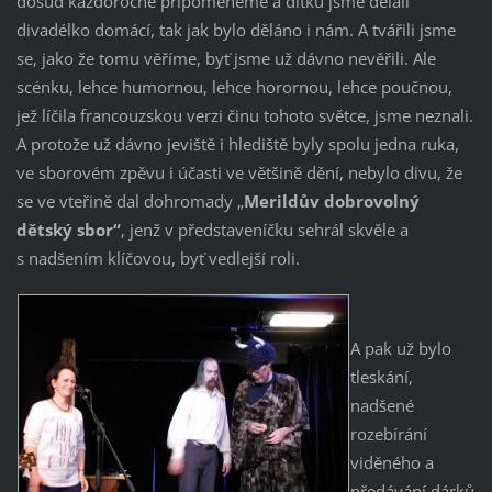
dosud každoročně připomeneme a dítku jsme dělali
divadélko domácí, tak jak bylo děláno i nám. A tvářili jsme
se, jako že tomu věříme, byť jsme už dávno nevěřili. Ale
scénku, lehce humornou, lehce horornou, lehce poučnou,
jež líčila francouzskou verzi činu tohoto světce, jsme neznali.
A protože už dávno jeviště i hlediště byly spolu jedna ruka,
ve sborovém zpěvu i účasti ve většině dění, nebylo divu, že
se ve vteřině dal dohromady „
Merildův dobrovolný
dětský sbor“
, jenž v představeníčku sehrál skvěle a
s nadšením klíčovou, byť vedlejší roli.
A pak už bylo
tleskání,
nadšené
rozebírání
viděného a
předávání dárků