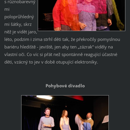
s různobarevný
mi
poloprůhledný
mi šátky, skrz
něž je vidět jaro,
léto, podzim i zima strhl děti tak, že překročily pomyslnou
bariéru hlediště - jeviště, jen aby ten „zázrak“ viděly na
vlastní oči. Co víc si přát než spontánně reagující účastné
děti, vzácný to jev v době otupující elektroniky.
Pohybové divadlo