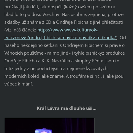
prožívají jak děti, tak dospělí (každý ovšem po svém) a
hladilo to po duši. Všechny. Nás osobně, zejména, protože
skladby už známe z CD a Ondřeje Fibicha z jiné příležitosti
(viz. náš článek:
https://www.www-kulturaok-
eu.cz/news/ondrej-fibich-sumavske-povidky-a-rikadla/
). Od
našeho někdejšího setkání s Ondřejem Fibichem si právě o
Vánocích pouštíme - mimo jiné - i tyhle písničkyz produkce
Ondřeje Fibicha a K. K. Navrátila a skupiny Fénix. Jsou to
totiž jedny z nejpoetičtějších a nejméně kýčovitých
moderních koled jaké známe. A troufáme si říci, i jaké jsou
vůbec k mání.
Král Lávra má dlouhé uši…