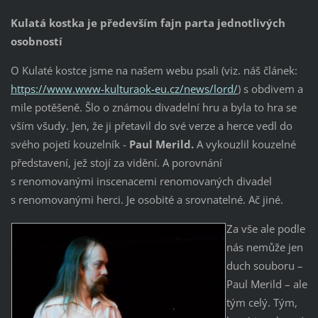
Kulatá kostka je především fajn parta jednotlivých
osobností
O Kulaté kostce jsme na našem webu psali (viz. náš článek:
https://www.www-kulturaok-eu.cz/news/lord/
) s obdivem a
mile potěšeně. Šlo o známou divadelní hru a byla to hra se
vším všudy. Jen, že ji přetavil do své verze a herce vedl do
svého pojetí kouzelník -
Paul Merild.
A vykouzlil kouzelné
představení, jež stojí za vidění. A porovnání
s renomovanými inscenacemi renomovaných divadel
s renomovanými herci. Je osobité a srovnatelné. Ač jiné.
Za vše ale podle
nás nemůže jen
duch souboru –
Paul Merild – ale
tým celý. Tým,