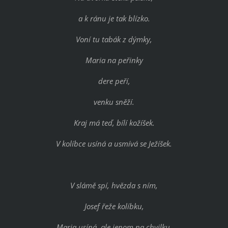
a k ránu je tak blízko.
Voní tu tabák z dýmky,
Maria na peřinky
dere peří,
venku sněží.
Kraj má teď, bílí kožíšek.
V kolíbce usíná a usmívá se Ježíšek.
V slámě spí, hvězda s ním,
Josef řeže kolíbku,
Maria usíná, ale jenom na chvilku.