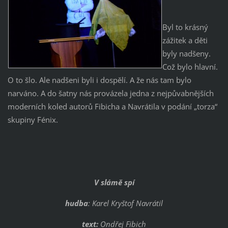
Byl to krásný
zážitek a děti
byly nadšeny.
Což bylo hlavní.
O to šlo. Ale nadšeni byli i dospělí. A že nás tam bylo
narváno. A do šatny nás provázela jedna z nejpůvabnějších
moderních koled autorů Fibicha a Navrátila v podání „torza“
skupiny Fénix.
V slámě spí
hudba
: Karel Kryštof Navrátil
text:
Ondřej Fibich