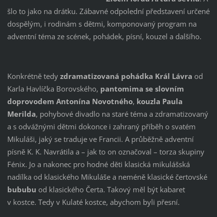
šlo to jako na drátku. Zábavné odpolední představení určené
dospělým, i rodinám s dětmi, komponovaný program na
adventní téma ze scének, pohádek, písní, kouzel a dalšího.
Konkrétně tedy
zdramatizovaná pohádka Král Lávra
od
Karla Havlíčka Borovského,
pantomima se slovním
doprovodem Antonína Novotného
,
kouzla Paula
Merilda
, pohybové divadlo na staré téma a zdramatizovaný
a s odvážnými dětmi dokonce i zahraný příběh o svatém
Mikuláši, jaký se traduje ve Francii. A průběžně adventní
písně K. K. Navrátila a – jak to on označoval – torza skupiny
Fénix. Jo a nakonec pro hodné děti klasická mikulášská
nadílka od klasického Mikuláše a neméně klasické čertovské
bububu
od klasického Čerta. Takový měl být kabaret
v kostce. Tedy v Kulaté kostce, abychom byli přesní.