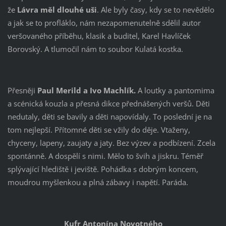
že
Lávra měl dlouhé uši
. Ale byly časy, kdy se to nevědělo
a jak se to profláklo, nám nezapomenutelně sdělil autor
veršovaného příběhu, klasik a buditel, Karel Havlíček
Borovský. A tlumočil nám to soubor Kulatá kostka.
Přesněji
Paul Merild a Ivo Machlík.
A loutky a pantomima
a scénická kouzla a přesná dikce přednášených veršů. Děti
nedutaly, děti se bavily a děti napovídaly. To poslední je na
tom nejlepší. Přítomné děti se vžily do děje. Vtaženy,
chyceny, lapeny, zaujaty a jaty. Bez výzev a podbízení. Zcela
spontánně. A dospělí s nimi. Mělo to švih a jiskru. Téměř
splývající hlediště i jeviště. Pohádka s dobrým koncem,
moudrou myšlenkou a plná zábavy i napětí. Paráda.
Kufr Antonína Novotného