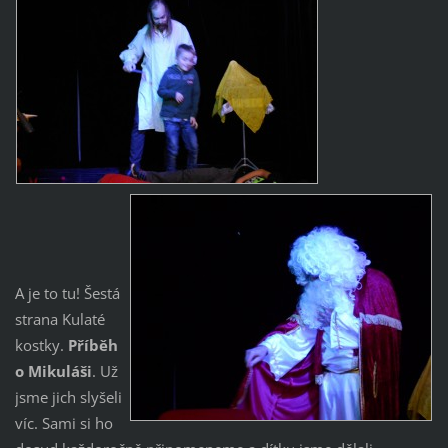
A je to tu! Šestá
strana Kulaté
kostky.
Příběh
o Mikuláši
. Už
jsme jich slyšeli
víc. Sami si ho