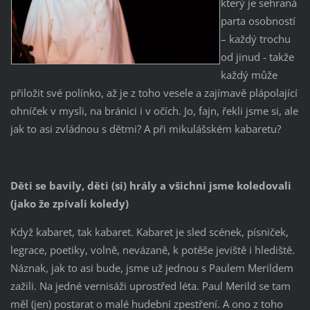
který je sehraná
parta osobností
– každý trochu
od jinud - takže
každý může
přiložit své polínko, až je z toho vesele a zajímavě plápolající
ohníček v mysli, na bránici i v očích. Jo, fajn, řekli jsme si, ale
jak to asi zvládnou s dětmi? A při mikulášském kabaretu?
Děti se bavily, děti (si) hrály a všichni jsme koledovali
(jako že zpívali koledy)
Když kabaret, tak kabaret. Kabaret je sled scének, písniček,
legrace, poetiky, volně, nevázaně, k potěše jeviště i hlediště.
Náznak, jak to asi bude, jsme už jednou s Paulem Merildem
zažili. Na jedné vernisáži uprostřed léta. Paul Merild se tam
měl (jen) postarat o malé hudební zpestření. A ono z toho