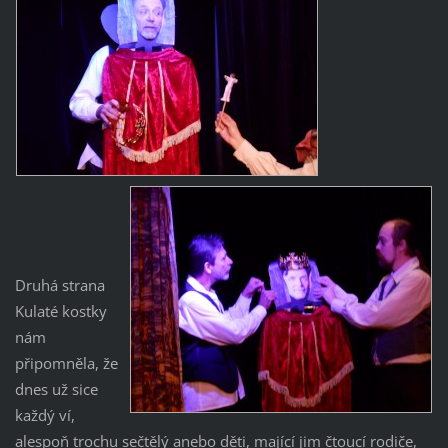
Druhá strana
Kulaté kostky
nám
připomněla, že
dnes už sice
každý ví,
alespoň trochu sečtělý anebo děti, mající jim čtoucí rodiče,