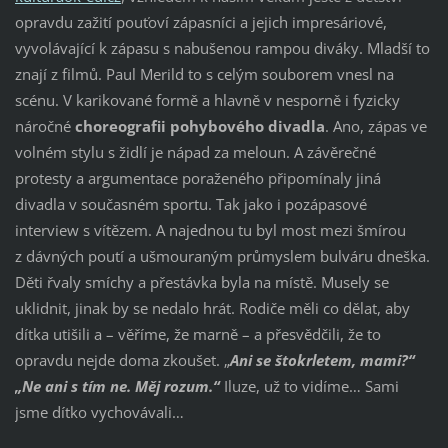
opravdu zažití pouťoví zápasníci a jejich impresáriové,
vyvolávající k zápasu s nabušenou rampou diváky. Mladší to
znají z filmů. Paul Merild to s celým souborem vnesl na
scénu. V karikované formě a hlavně v nesporně i fyzicky
náročné
choreografii pohybového divadla
. Ano, zápas ve
volném stylu s židlí je nápad za meloun. A závěrečné
protesty a argumentace poraženého připomínaly jiná
divadla v současném sportu. Tak jako i pozápasové
interview s vítězem. A najednou tu byl most mezi šmírou
z dávných poutí a ušmouraným průmyslem bulváru dneška.
Děti řvaly smíchy a přestávka byla na místě. Musely se
uklidnit, jinak by se nedalo hrát. Rodiče měli co dělat, aby
dítka utišili a – věříme, že marně – a přesvědčili, že to
opravdu nejde doma zkoušet. „
Ani se štokrletem, mami?“
„Ne ani s tím ne. Měj rozum.“
Iluze, už to vidíme… Sami
jsme dítko vychovávali…