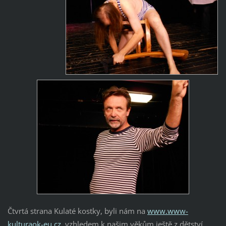
Čtvrtá strana Kulaté kostky, byli nám na
www.www-
kulturaok-eu.cz
, vzhledem k našim věkům ještě z dětství