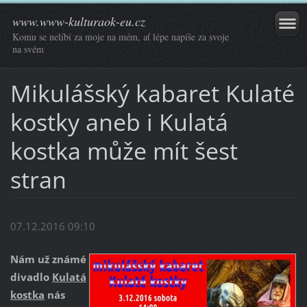
www.www-kulturaok-eu.cz
Komu se nelíbí za moje na mém, ať lépe napíše za svoje
na svém
Mikulášský kabaret Kulaté
kostky aneb i Kulatá
kostka může mít šest
stran
07.12.2016 09:10
Nám už známé
divadlo
Kulatá
kostka
nás