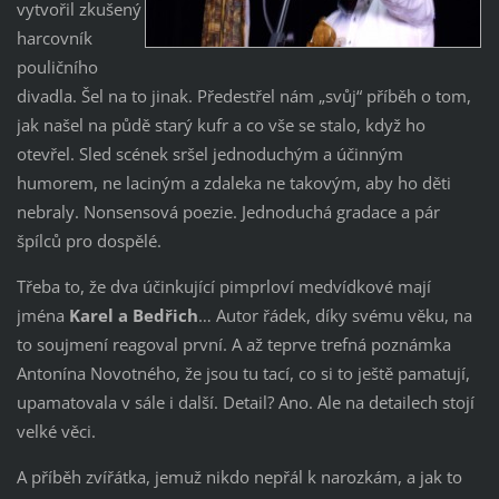
vytvořil zkušený
harcovník
pouličního
divadla. Šel na to jinak. Předestřel nám „svůj“ příběh o tom,
jak našel na půdě starý kufr a co vše se stalo, když ho
otevřel. Sled scének sršel jednoduchým a účinným
humorem, ne laciným a zdaleka ne takovým, aby ho děti
nebraly. Nonsensová poezie. Jednoduchá gradace a pár
špílců pro dospělé.
Třeba to, že dva účinkující pimprloví medvídkové mají
jména
Karel a Bedřich
… Autor řádek, díky svému věku, na
to soujmení reagoval první. A až teprve trefná poznámka
Antonína Novotného, že jsou tu tací, co si to ještě pamatují,
upamatovala v sále i další. Detail? Ano. Ale na detailech stojí
velké věci.
A příběh zvířátka, jemuž nikdo nepřál k narozkám, a jak to