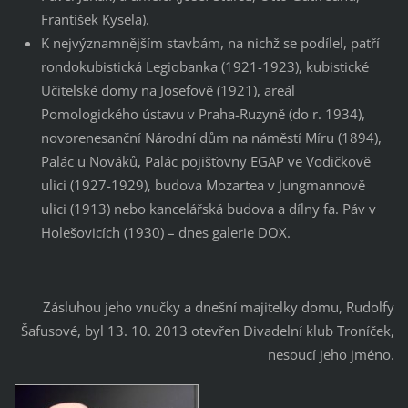
František Kysela).
K nejvýznamnějším stavbám, na nichž se podílel, patří
rondokubistická Legiobanka (1921-1923), kubistické
Učitelské domy na Josefově (1921), areál
Pomologického ústavu v Praha-Ruzyně (do r. 1934),
novorenesanční Národní dům na náměstí Míru (1894),
Palác u Nováků, Palác pojišťovny EGAP ve Vodičkově
ulici (1927-1929), budova Mozartea v Jungmannově
ulici (1913) nebo kancelářská budova a dílny fa. Páv v
Holešovicích (1930) – dnes galerie DOX.
Zásluhou jeho vnučky a dnešní majitelky domu, Rudolfy
Šafusové, byl 13. 10. 2013 otevřen Divadelní klub Troníček,
nesoucí jeho jméno.