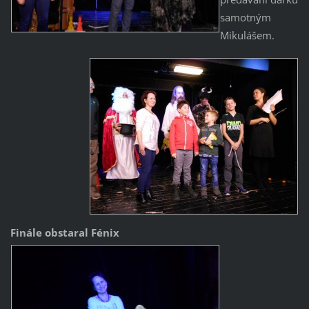
samotným
Mikulášem.
Finále obstaral Fénix