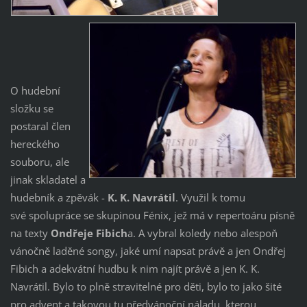
O hudební
složku se
postaral člen
hereckého
souboru, ale
jinak skladatel a
hudebník a zpěvák -
K. K. Navrátil
. Využil k tomu
své spolupráce se skupinou Fénix, jež má v repertoáru písně
na texty
Ondřeje Fibich
a. A vybral koledy nebo alespoň
vánočně laděné songy, jaké umí napsat právě a jen Ondřej
Fibich a adekvátní hudbu k nim najít právě a jen K. K.
Navrátil. Bylo to plně stravitelné pro děti, bylo to jako šité
pro advent a takovou tu předvánoční náladu, kterou