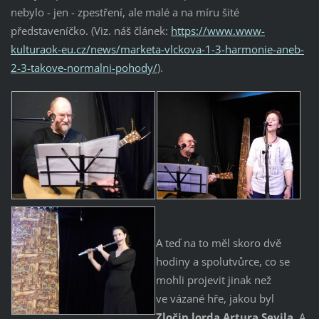
nebylo - jen - zpestření, ale malé a na míru šité
představeníčko. (Viz. náš článek:
https://www.www-
kulturaok-eu.cz/news/marketa-vlckova-1-3-harmonie-aneb-
2-3-takove-normalni-pohody/
).
A teď na to měl skoro dvě
hodiny a spolutvůrce, co se
mohli projevit jinak než
ve vázané hře, jakou byl
Zločin lorda Artura Sevila
. A