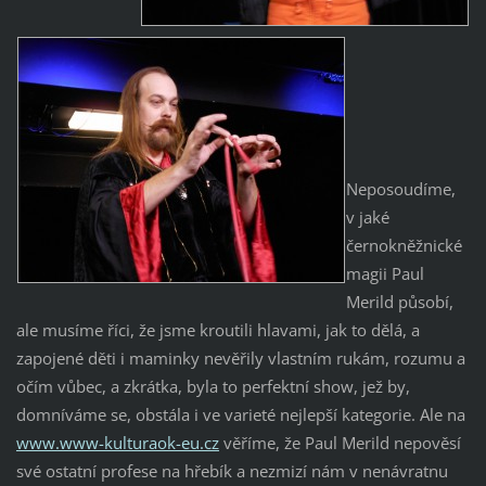
Neposoudíme,
v jaké
černokněžnické
magii Paul
Merild působí,
ale musíme říci, že jsme kroutili hlavami, jak to dělá, a
zapojené děti i maminky nevěřily vlastním rukám, rozumu a
očím vůbec, a zkrátka, byla to perfektní show, jež by,
domníváme se, obstála i ve varieté nejlepší kategorie. Ale na
www.www-kulturaok-eu.cz
věříme, že Paul Merild nepověsí
své ostatní profese na hřebík a nezmizí nám v nenávratnu