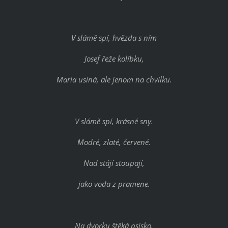
V slámě spí, hvězda s ním
Josef řeže kolíbku,
Maria usíná, ale jenom na chvilku.
V slámě spí, krásné sny.
Modré, zlaté, červené.
Nad stájí stoupají,
jako voda z pramene.
Na dvorku štěká psisko,