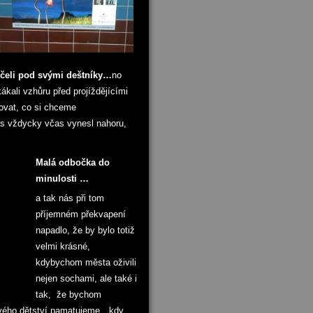
táčeli pod svými deštníky…
no
ákali vzhůru před projíždějícími
ovat, co si chceme
nás vždycky včas vynesl nahoru,
Malá odbočka do
minulosti …
a tak nás při tom
příjemném překvapení
napadlo, že by bylo totiž
velmi krásné,
kdybychom města oživili
nejen sochami, ale také i
tak, že bychom
 svého dětství pamatujeme…kdy