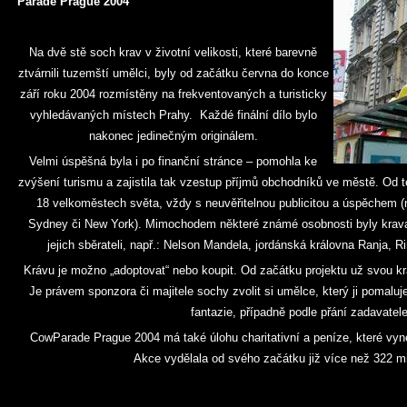
Parade Prague 2004
Na dvě stě soch krav v životní velikosti, které barevně
ztvárnili tuzemští umělci, byly od začátku června do konce
září roku 2004 rozmístěny na frekventovaných a turisticky
vyhledávaných místech Prahy. Každé finální dílo bylo
nakonec jedinečným originálem.
Velmi úspěšná byla i po finanční stránce – pomohla ke
zvýšení turismu a zajistila tak vzestup příjmů obchodníků ve městě. Od
18 velkoměstech světa, vždy s neuvěřitelnou publicitou a úspěchem (
Sydney či New York). Mimochodem některé známé osobnosti byly kravam
jejich sběrateli, např.: Nelson Mandela, jordánská královna Ranja, 
Krávu je možno „adoptovat“ nebo koupit. Od začátku projektu už svou kr
Je právem sponzora či majitele sochy zvolit si umělce, který ji pomaluje
fantazie, případně podle přání zadavatele
CowParade Prague 2004 má také úlohu charitativní a peníze, které vyne
Akce vydělala od svého začátku již více než 322 mi