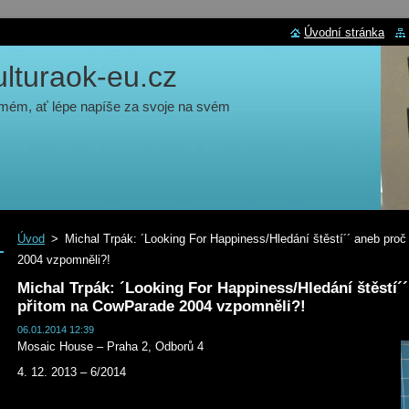
Úvodní stránka
turaok-eu.cz
 mém, ať lépe napíše za svoje na svém
Úvod
>
Michal Trpák: ´Looking For Happiness/Hledání štěstí´´ aneb pro
2004 vzpomněli?!
Michal Trpák: ´Looking For Happiness/Hledání štěstí´´
přitom na CowParade 2004 vzpomněli?!
06.01.2014 12:39
Mosaic House – Praha 2, Odborů 4
4. 12. 2013 – 6/2014