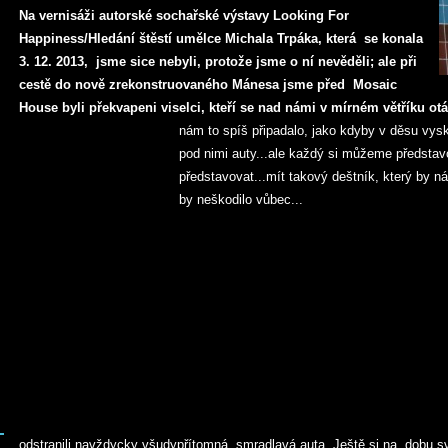
Na vernisáži autorské sochařské výstavy Looking For
Happiness/Hledání štěstí umělce Michala Trpáka, která se konala
3. 12. 2013, jsme sice nebyli, protože jsme o ní nevěděli; ale při
cestě do nově zrekonstruovaného Mánesa jsme před Mosaic
House byli překvapeni viselci, kteří se nad námi v mírném větříku o
nám to spíš připadalo, jako kdyby v děsu vysk
pod nimi auty...ale každý si můžeme představ
představovat...mít takový deštník, který by 
by neškodilo vůbec...
odstranili navždycky všudypřítomná smradlavá auta. Ještě si na dobu