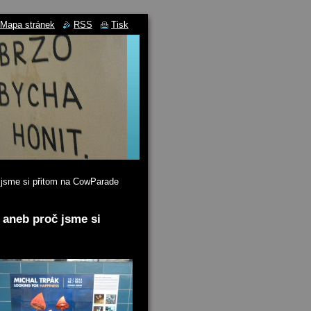
Mapa stránek
RSS
Tisk
č jsme si přitom na CowParade
 aneb proč jsme si