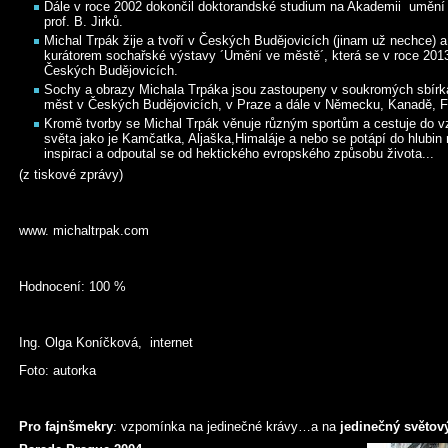
Dále v roce 2002 dokončil doktorandské studium na Akademii umění
prof. B. Jirků.
Michal Trpák žije a tvoří v Českých Budějovicích (jinam už nechce) a
kurátorem sochařské výstavy ´Umění ve městě´, která se v roce 2013 s
Českých Budějovicích.
Sochy a obrazy Michala Trpáka jsou zastoupeny v soukromých sbírká
měst v Českých Budějovicích, v Praze a dále v Německu, Kanadě, F
Kromě tvorby se Michal Trpák věnuje různým sportům a cestuje do v
světa jako je Kamčatka, Aljaška,Himaláje a nebo se potápí do hlubin 
inspiraci a odpoutal se od hektického evropského způsobu života...
(z tiskové zprávy)
www. michaltrpak.com
Hodnocení: 100 %
Ing. Olga Koníčková, internet
Foto: autorka
Pro fajnšmekry
: vzpomínka na jedinečné krávy…a na
jedinečný světov