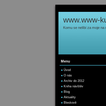
www.www-kul
Komu se nelíbí za moje na
Menu
Úvod
O nás
Archiv do 2012
Kniha návštěv
Blog
Aktuality
Bleskově