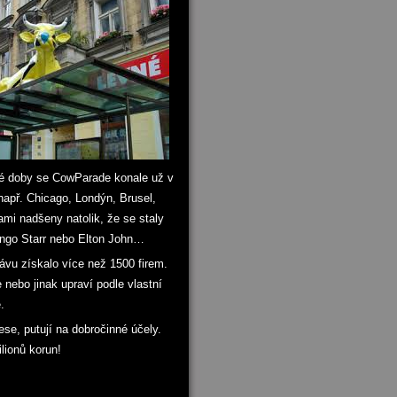
 té doby se CowParade konale už v
např. Chicago, Londýn, Brusel,
i nadšeny natolik, že se staly
Ringo Starr nebo Elton John…
ávu získalo více než 1500 firem.
 nebo jinak upraví podle vlastní
.
se, putují na dobročinné účely.
lionů korun!