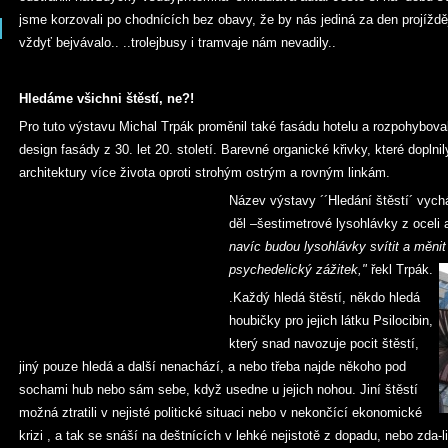
jsme korzovali po chodnících bez obavy, že by nás jediná za den projížděj
vždyť bejvávalo.. ..trolejbusy i tramvaje nám nevadily..
Hledáme všichni štěstí, ne?!
Pro tuto výstavu Michal Trpák proměnil také fasádu hotelu a rozpohybov
design fasády z 30. let 20. století. Barevné organické křivky, které doplnil
architektury více života oproti strohým ostrým a rovným linkám.
Název výstavy ´´Hledání štěstí´ vyc
děl –šestimetrové lysohlávky z oceli 
navíc budou lysohlávky svítit a měnit 
psychedelický zážitek,"
řekl Trpák.
.Každý hledá štěstí, někdo hledá
houbičky pro jejich látku Psilocibin,
který snad navozuje pocit štěstí,
jiný pouze hledá a další nenachází, a nebo třeba najde někoho pod
sochami hub nebo sám sebe, když usedne u jejich nohou. Jiní štěstí
možná ztratili v nejisté politické situaci nebo v nekončící ekonomické
krizi , a tak se snáší na deštnících v lehké nejistotě z dopadu, nebo zd