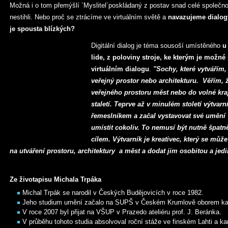
Možná i o tom přemýšlí ´Myslitel´poskládaný z postav snad celé společnost
nestihli. Nebo proč se ztrácíme ve virtuálním světě a
navazujeme dialog
je spousta blízkých?
Digitální dialog je téma sousoší umístěného
u
lide, z poloviny stroje, ke kterým je možné p
virtuálním dialogu
.
"Sochy, které vytvářím
veřejný prostor nebo architekturu. Věřím, ž
veřejného prostoru měst nebo do volné kraj
staletí. Teprve až v minulém století výtvarn
řemeslníkem a začal vystavovat své umění 
umístit cokoliv. To nemusí být nutně špatn
cílem. Výtvarník je kreativec, který se m
na utváření prostoru, architektury a měst a dodat jim osobitou a jed
Ze životapisu Michala Trpáka
Michal Trpák se narodil v Českých Budějovicích v roce 1982.
Jeho studium umění začalo na SUPŠ v Českém Krumlově oborem ka
V roce 2007 byl přijat na VŠUP v Prazedo ateliéru prof. J. Beránka.
V průběhu tohoto studia absolvoval roční stáže ve finském Lahti a 