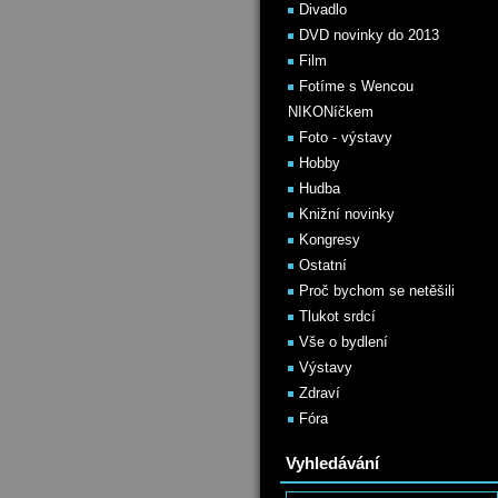
Divadlo
DVD novinky do 2013
Film
Fotíme s Wencou
NIKONíčkem
Foto - výstavy
Hobby
Hudba
Knižní novinky
Kongresy
Ostatní
Proč bychom se netěšili
Tlukot srdcí
Vše o bydlení
Výstavy
Zdraví
Fóra
Vyhledávání