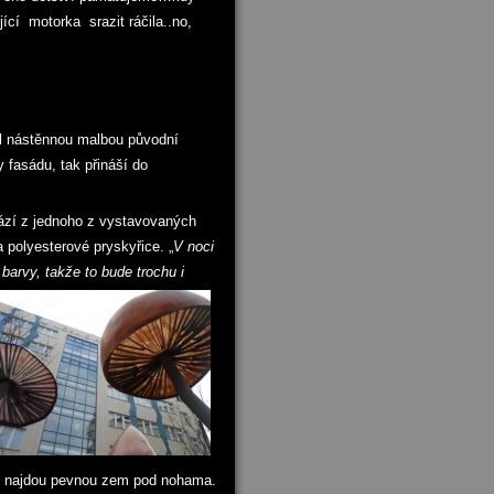
ící motorka srazit ráčila..no,
al nástěnnou malbou původní
y fasádu, tak přináší do
hází z jednoho z vystavovaných
a polyesterové pryskyřice. „
V noci
barvy, takže to bude trochu i
a-li najdou pevnou zem pod nohama.