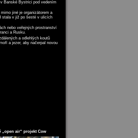
 v Banské Bystrici pod vedením
 mimo jiné je organizátorem a
tala v již po šesté v ulicích
ch nebo veřejných prostranství
ranci a Rusku.
zdálených a odlehlých koutů
moří a jezer, aby načerpal novou
ý „open air“ projekt Cow