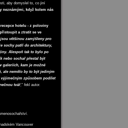
i, aby domyslel to, co jiní
y neznámými, když kolem nás
 recepce hotelu - z poloviny
řistoupit a ztratit se ve
, jsou většinou zamýšleny pro
e sochy patří do architektury,
iny. Alespoň tak to bylo po
ík nebo sochař přestal být
v galeriích, kam je možné
ě, ale nemělo by to být jediným
ůže výjimečným způsobem podílet
inečnou tvář
," řekl autor.
menosochařství.
kanadském Vancouver