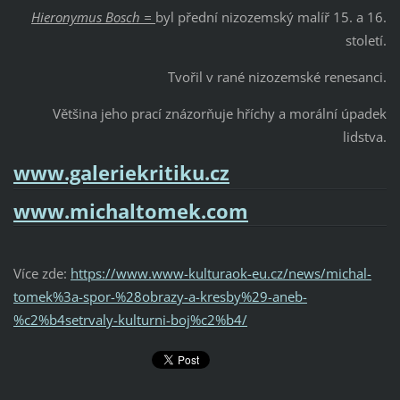
Hieronymus Bosch =
byl přední nizozemský malíř 15. a 16.
století.
Tvořil v rané nizozemské renesanci.
Většina jeho prací znázorňuje hříchy a morální úpadek
lidstva.
www.galeriekritiku.cz
www.michaltomek.com
Více zde:
https://www.www-kulturaok-eu.cz/news/michal-
tomek%3a-spor-%28obrazy-a-kresby%29-aneb-
%c2%b4setrvaly-kulturni-boj%c2%b4/