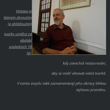
Výstava je
letmým shrnutím
(a ohlédnutím)
tvorby umělce za
období
posledních 10
let
,
kdy zanechal restaurování,
aby se mohl věnovat volné tvorbě.
V tomto smyslu také zaznamenávají jeho obrazy lehkou
stylovou proměnu.