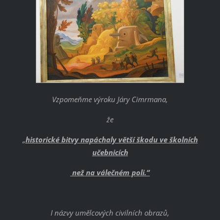
Vzpomeňme výroku Járy Cimrmana,
že
„
historické bitvy napáchaly větší škodu ve školních
učebnicích
než na válečném poli.“
I názvy umělcových civilních obrazů,