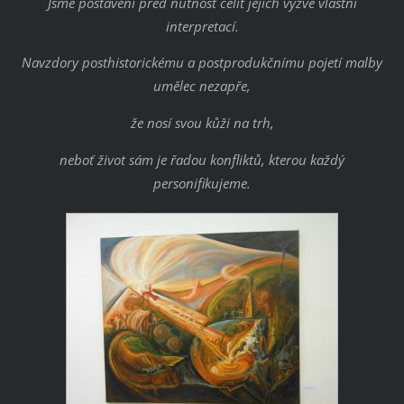
Jsme postaveni před nutnost čelit jejich výzvě vlastní
interpretací.
Navzdory posthistorickému a postprodukčnímu pojetí malby
umělec nezapře,
že nosí svou kůži na trh,
neboť život sám je řadou konfliktů, kterou každý
personifikujeme.