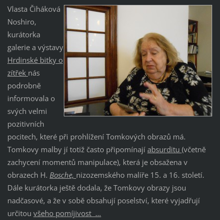
Vlasta Čiháková
Noshiro,
kurátorka
galerie a výstavy
Hrdinské bitky o
zítřek
nás
podrobně
informovala o
svých velmi
pozitivních
pocitech, které při prohlížení Tomkových obrazů má.
Tomkovy malby jí totiž často připomínají
absurditu
(včetně
zachycení momentů manipulace), která je obsažena v
obrazech H.
Bosche,
nizozemského malíře 15. a 16. století.
Dále kurátorka ještě dodala, že Tomkovy obrazy jsou
nadčasové, a že v sobě obsahují poselství, které vyjadřují
určitou
všeho pomíjivost …