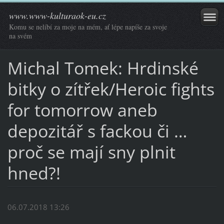
www.www-kulturaok-eu.cz
Komu se nelíbí za moje na mém, ať lépe napíše za svoje
na svém
Michal Tomek: Hrdinské
bitky o zítřek/Heroic fights
for tomorrow aneb
depozitář s fackou či …
proč se mají sny plnit
hned?!
06.07.2018 13:26