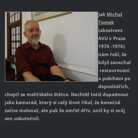
Jak
Michal
Tomek
(absolvent
AVU v Praze
1970 -1976)
nám řekl, že
když zanechal
restaurování
a pobíhání po
depozitářích,
chopil se malířského štětce. Nechtěl totiž dopadnout
jako kamarád, který si celý život říkal, že konečně
začne malovat, ale pak že umřel dřív, aniž by si svůj
sen uskutečnil.