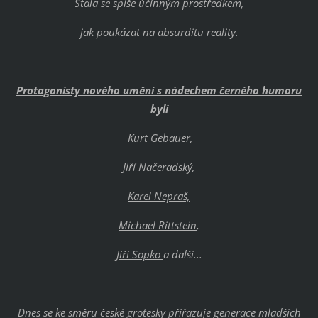
Stala se spíše účinným prostředkem,
jak poukázat na absurditu reality.
Protagonisty nového umění s nádechem černého humoru
byli
Kurt Gebauer
,
Jiří Načeradský,
Karel Nepraš,
Michael Rittstein
,
Jiří Sopko
a další...
Dnes se ke směru české grotesky přiřazuje generace mladších