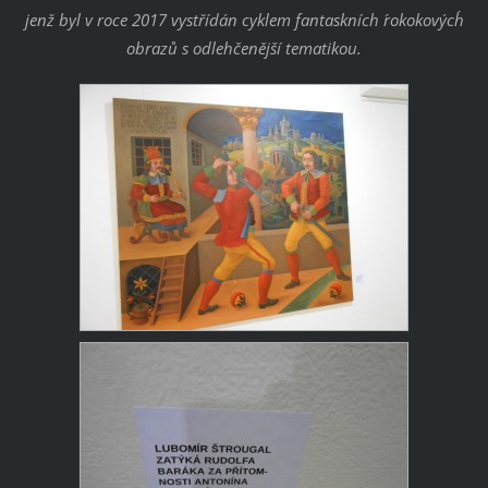
jenž byl v roce 2017 vystřídán cyklem fantaskních ´rokokových´
obrazů s odlehčenější tematikou.