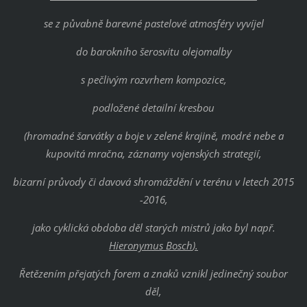
se z půvabně barevné pastelové atmosféry vyvíjel
do barokního šerosvitu olejomalby
s pečlivým rozvrhem kompozice,
podložené detailní kresbou
(hromadné šarvátky a boje v zelené krajině, modré nebe a
kupovitá mračna, záznamy vojenských strategií,
bizarní průvody či davová shromáždění v terénu v letech 2015
-2016,
jako cyklická obdoba děl starých mistrů jako byl např.
Hieronymus Bosch
).
Řetězením přejatých forem a znaků vznikl jedinečný soubor
děl,