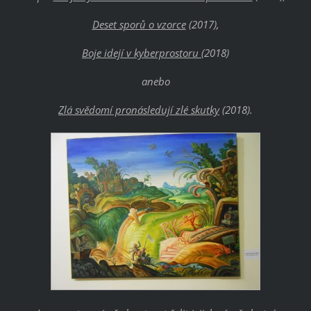
Deset sporů o vzorce
(2017),
Boje idejí v kyberprostoru
(2018)
anebo
Zlá svědomí pronásledují zlé skutky
(2018).