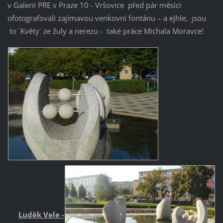
v Galerii PRE v Praze 10 - Vršovice před pár měsíci
ofotografovali zajímavou venkovní fontánu – a ejhle, jsou
to ´Květy´ ze žuly a nerezu - také práce Michala Moravce!
Luděk Vele -