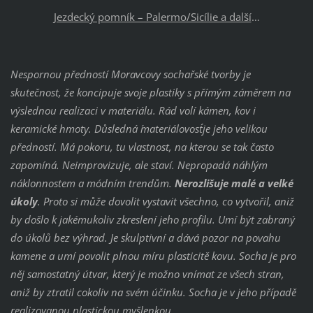
Jezdecký pomník – Palermo/Sicílie a další
…
Nespornou předností Moravcovy sochařské tvorby je
skutečnost, že koncipuje svoje plastiky s přímým záměrem na
výslednou realizaci v materiálu. Rád volí kámen, kov i
keramické hmoty. Důsledná ´materiálovost´´je jeho velikou
předností. Má pokoru, tu vlastnost, na kterou se tak často
zapomíná. Neimprovizuje, ale staví. Nepropadá náhlým
náklonnostem a módním trendům.
Nerozlišuje malé a velké
úkoly
. Proto si může dovolit vystavit všechno, co vytvořil, aniž
by došlo k jakémukoliv zkreslení jeho profilu. Umí být zabraný
do úkolů bez
výhrad. Je skulptivní a dává pozor na povahu
kamene a umí povolit plnou míru plasticitě kovu. Socha je pro
něj samostatný útvar, který je možno vnímat ze všech stran,
aniž by ztratil cokoliv na svém účinku. Socha je v jeho případě
realizovanou plastickou myšlenkou.