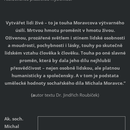
Vytvářet lidi živé – to je touha Moravcova výtvarného
úsilí. Mrtvou hmotu proměnit v hmotu živou.
Oživenou, prozářené světlem i stínem lidské osobnosti
a moudrosti, pochybnosti i lásky, touhy po skutečně
lidském vztahu člověka k člověku. Touha po oné slavné
proměn, která by dala jeho dílu nejhlubší
přesvědčivost – nejen osobně lidskou, ale platnou
humanisticky a společensky. A v tom je podstata
umělecké hodnoty sochařského díla Michala Moravce.“
(a
utor textu Dr. Jindřich Roubíček)
Ak. soch.
Michal