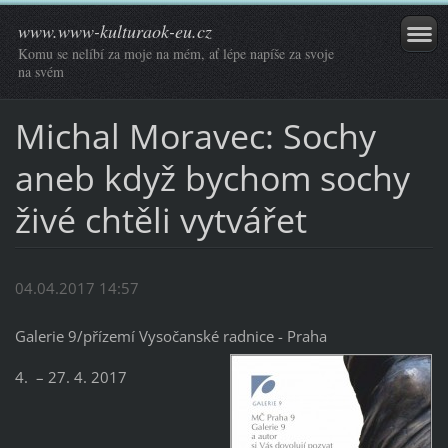
www.www-kulturaok-eu.cz
Komu se nelíbí za moje na mém, ať lépe napíše za svoje
na svém
Michal Moravec: Sochy
aneb když bychom sochy
živé chtěli vytvářet
04.04.2017 14:57
Galerie 9/přízemí Vysočanské radnice - Praha
4. – 27. 4. 2017