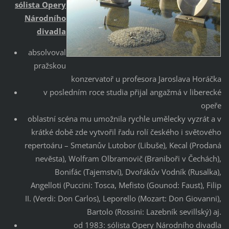
sólista Opery
Národního
divadla
absolvoval
pražskou
konzervatoř u profesora Jaroslava Horáčka
v posledním roce studia přijal angažmá v liberecké
opeře
oblastní scéna mu umožnila rychle umělecky vyzrát a v
krátké době zde vytvořil řadu rolí českého i světového
repertoáru – Smetanův Lutobor (Libuše), Kecal (Prodaná
nevěsta), Wolfram Olbramovič (Braniboři v Čechách),
Bonifác (Tajemství), Dvořákův Vodník (Rusalka),
Angelloti (Puccini: Tosca, Mefisto (Gounod: Faust), Filip
II. (Verdi: Don Carlos), Leporello (Mozart: Don Giovanni),
Bartolo (Rossini: Lazebník sevillský) aj.
od 1983: sólista Opery Národního divadla