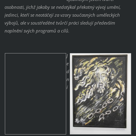
osobnosti, jichž jakoby se nedotýkal překotný vývoj umění,
jedinci, kteří se neotáčejí za vzory současných uměleckých
výbojů, ale v soustředěné tvůrčí práci sledují především
naplnění svých programů a cílů.
J
e
d
n
í