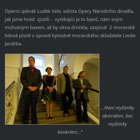
Operní zpěvák Luděk Vele, sólista Opery Národního divadla,
jak jsme hned zjistili - vynikající je to bavič, nám svým
mohutným basem, až by okna drnčela, zazpíval 2 moravské
lidové písně v úpravě bytostně moravského skladatele Leoše
Janáčka.
…Není myšlenky
abstraktní, bez
myšlenky
konkrétní…“