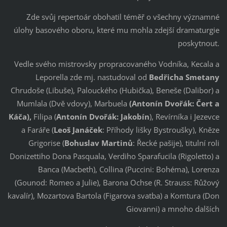
Zde svůj repertoár obohatil téměř o všechny významné
úlohy basového oboru, které mu mohla zdejší dramaturgie
poskytnout.
Vedle svého mistrovsky propracovaného Vodníka, Kecala a
Leporella zde mj. nastudoval od
Bedřicha Smetany
Chrudoše (Libuše), Palouckého (Hubička), Beneše (Dalibor) a
Mumlala (Dvě vdovy), Marbuela
(Antonín Dvořák: Čert a
Káča),
Filipa (
Antonín Dvořák: Jakobín
), Revírníka i Jezevce
a Faráře (
Leoš Janáček
: Příhody lišky Bystroušky), Kněze
Grigorise (
Bohuslav Martinů
: Řecké pašije), titulní roli
Donizettiho Dona Pasquala, Verdiho Sparafucila (Rigoletto) a
Banca (Macbeth), Collina (Puccini: Bohéma), Lorenza
(Gounod: Romeo a Julie), Barona Ochse (R. Strauss: Růžový
kavalír), Mozartova Bartola (Figarova svatba) a Komtura (Don
Giovanni) a mnoho dalších