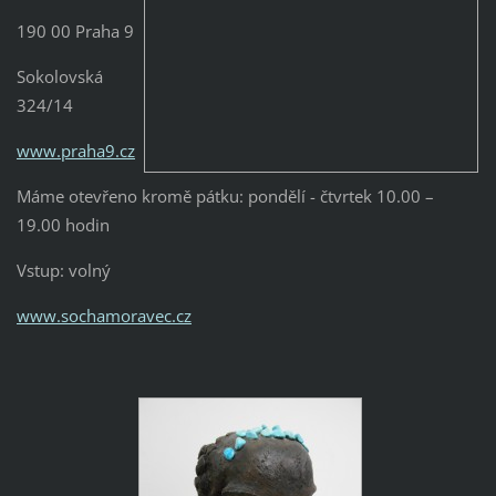
190 00 Praha 9
Sokolovská
324/14
www.praha9.cz
Máme otevřeno kromě pátku: pondělí - čtvrtek 10.00 –
19.00 hodin
Vstup: volný
www.sochamoravec.cz