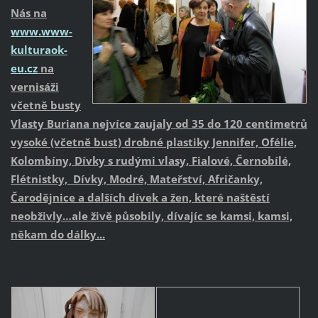
Nás na
www.www-
kulturaok-
eu.cz
na
vernisáži
včetně busty
Vlasty Buriana nejvíce zaujaly od 35 do 120 centimetrů
vysoké (včetně bust) drobné plastiky Jennifer, Ofélie,
Kolombíny, Dívky s rudými vlasy, Fialové, Černobílé,
Flétnistky, Dívky, Modré, Mateřství, Afričanky,
Čarodějnice a dalších dívek a žen, které naštěstí
neobživly…ale živě působily, dívajíc se kamsi, kamsi,
někam do dálky...