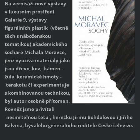
Na vernisáži nové výstavy
v luxusním prostředí
Galerie 9, výstavy
figurálních plastik (včetně
těch s náboženskou
tematikou) akademického
sochaře Michala Moravce,
jenž využívá materiály jako
jsou dřevo, kov, kámen -
žula, keramické hmoty -
terakotu či experimentuje
s kombinovanou technikou,
byl autor osobně přítomen.
Rovněž jsme přivítali
´nesmrtelnou tetu´, herečku Jiřinu Bohdalovou i Jiřího
Balvína, bývalého generálního ředitele České televize.