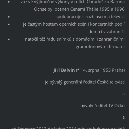
za své výjimečné výkony v rolích Chrudoše a Barona
Ochse byl oceněn Cenami Thálie 1995 a 1996
spolupracuje s rozhlasem a televizí
je častým hostem operních scén i koncertních pódií
doma i v zahraničí
natočil též řadu snímků s domácími i zahraničními
gramofonovými firmami
Jiří Balvín
(* 14. srpna 1953 Praha)
je bývalý generální ředitel České televize
a
bývalý ředitel TV Óčko
a
od července 2013 do ledna 2014 ministr kultury ve vládě