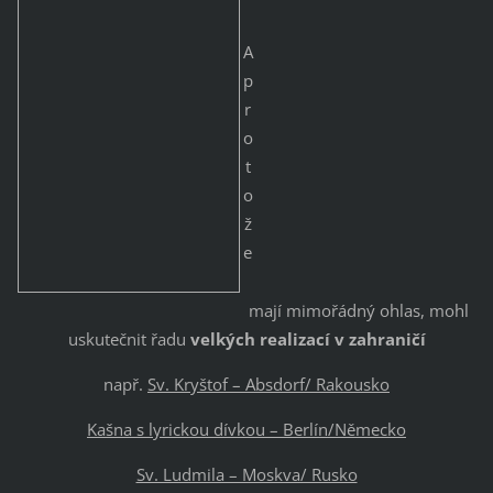
A
p
r
o
t
o
ž
e
mají mimořádný ohlas, mohl
uskutečnit řadu
velkých realizací v zahraničí
např.
Sv. Kryštof – Absdorf/ Rakousko
Kašna s lyrickou dívkou – Berlín/Německo
Sv. Ludmila – Moskva/ Rusko