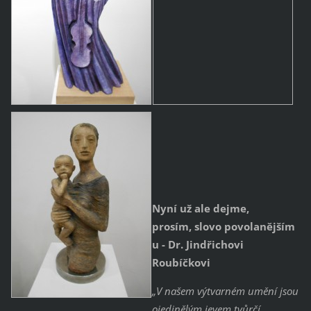
Nyní už ale dejme,
prosím, slovo povolanějším
u - Dr. Jindřichovi
Roubíčkovi
„V našem výtvarném umění jsou
ojedinělým jevem tvůrčí