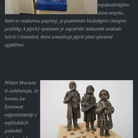
nejobsažnějším
slova smyslu.
Není to realismus popisný, je podmíněn hlubokými citovými
prožitky, k jejichž vyslovení je zapotřebí dokonalé znalosti
tvůrčí i řemeslné, které umožňuje jejich plné výtvarné
vyjádření.
Přitom Moravec
si uvědomuje, že
hmotu lze
formovat
nejpodstatněji z
nejhlubších
podnětů