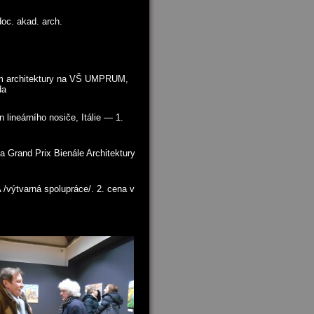
doc. akad. arch.
um architektury na VŠ UMPRUM,
da
 lineárního nosiče, Itálie — 1.
a Grand Prix Bienále Architektury
 /výtvarná spolupráce/. 2. cena v