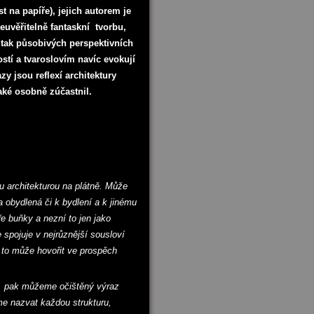
t na papíře), jejich autorem je
euvěřitelně fantaskní tvorbu,
e tak působivých perspektivních
tí a tvaroslovím navíc evokují
zy jsou reflexí architektury
aké osobně zúčastnil.
ou architekturou na plátně. Může
Ta obydlená či k bydlení a k jinému
e buňky a nezní to jen jako
 spojuje v nejrůznější sousloví
é to může hovořit ve prospěch
ní, pak můžeme očištěný výraz
e nazvat každou strukturu,