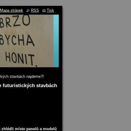
Mapa stránek
RSS
Tisk
ických stavbách najdeme?!
e futuristických stavbách
t zhlédli místo panelů a modelů