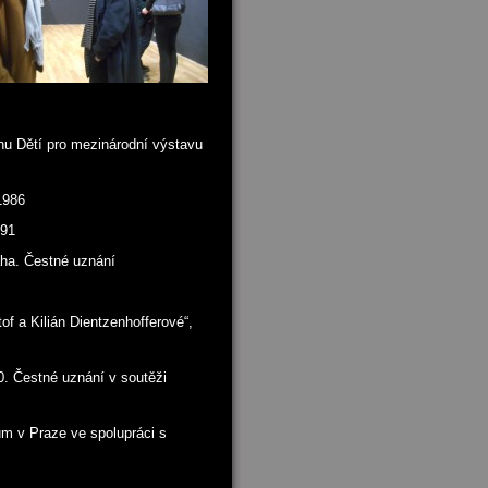
nu Dětí pro mezinárodní výstavu
1986
991
raha. Čestné uznání
of a Kilián Dientzenhofferové“,
0. Čestné uznání v soutěži
m v Praze ve spolupráci s