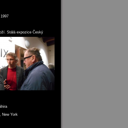
 1997
ží. Stálá expozice Český
áhira
“, New York