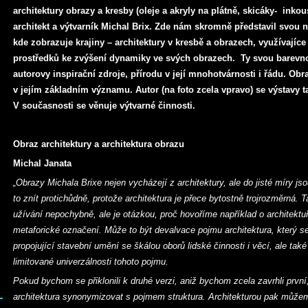
architektury obrazy a kresby (oleje a akryly na plátně, skicáky- inkous
architekt a výtvarník Michal Brix. Zde nám skromně představil svou n
kde zobrazuje krajiny – architektury v kresbě a obrazech, využívajíc
prostředků ke zvýšení dynamiky ve svých obrazech. Ty svou barevnos
autorovy inspirační zdroje, přírodu v její mnohotvárnosti i řádu. Obra
v jejím základním významu. Autor (na foto zcela vpravo) se výstavy t
V současnosti se věnuje výtvarné činnosti.
Obraz architektury a architektura obrazu
Michal Janata
„Obrazy Michala Brixe nejen vycházejí z architektury, ale do jisté míry js
to znít protichůdně, protože architektura je přece bytostně trojrozměrná. 
užívání nepochybně, ale je otázkou, proč hovoříme například o architektuř
metaforické označení. Může to být devalvace pojmu architektura, který se
propojující stavební umění se škálou oborů lidské činnosti i věcí, ale tak
limitované univerzálnosti tohoto pojmu.
Pokud bychom se přiklonili k druhé verzi, aniž bychom zcela zavrhli prv
architektura synonymizovat s pojmem struktura. Architekturou pak můžem