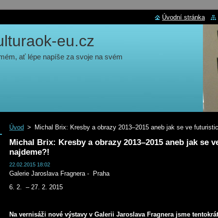
Úvodní stránka
turaok-eu.cz
 mém, ať lépe napíše za svoje na svém
Úvod
>
Michal Brix: Kresby a obrazy 2013–2015 aneb jak se ve futurist
Michal Brix: Kresby a obrazy 2013–2015 aneb jak se v
najdeme?!
22.02.2015 18:02
Galerie Jaroslava Fragnera - Praha
6. 2. – 27. 2. 2015
Na vernisáži nové výstavy v Galerii Jaroslava Fragnera jsme tentokrá