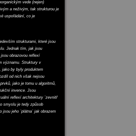
norganickým vede (nejen)
živým a neživým, tak strukturou je
ké uspořádání, co je
edevším strukturami, které jsou
lu. Jednak tím, jak jsou
 jsou obrazovou reflexí
ím významu. Struktury v
, jako by byly produktem
ozdíl od nich však nejsou
rvků, jako je tomu u algoritmů,
rukční invence. Jsou
ální reflexí architektury ´zevnitř
to smyslu je tedy způsob
o jsou jeho ´plátna´ jak obrazem