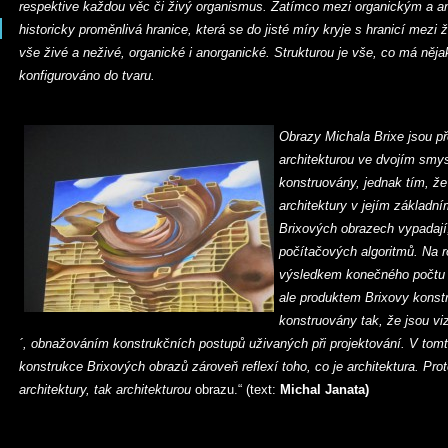
respektive každou věc či živý organismus. Zatímco mezi organickým a a
historicky proměnlivá hranice, která se do jisté míry kryje s hranicí mezi 
vše živé a neživé, organické i anorganické. Strukturou je vše, co má něja
konfigurováno do tvaru.
Obrazy Michala Brixe jsou př
architekturou ve dvojím smys
konstruovány, jednak tím, že
architektury v jejím základn
Brixových obrazech vypadají
počítačových algoritmů. Na r
výsledkem konečného počtu p
ale produktem Brixovy konst
konstruovány tak, že jsou vizu
´, obnažováním konstrukčních postupů uživaných při projektování. V tom
konstrukce Brixových obrazů zároveň reflexí toho, co je architektura. Prot
architektury, tak architekturou
obrazu.“ (text:
Michal Janata)