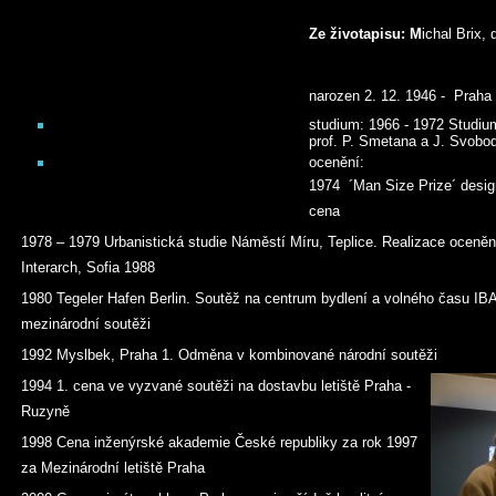
Ze životapisu: M
ichal Brix, 
narozen 2. 12. 1946 - Praha
studium: 1966 - 1972 Studi
prof. P. Smetana a J. Svobo
ocenění:
1974 ´Man Size Prize´ design
cena
1978 – 1979 Urbanistická studie Náměstí Míru, Teplice. Realizace oceněn
Interarch, Sofia 1988
1980 Tegeler Hafen Berlin. Soutěž na centrum bydlení a volného času IBA
mezinárodní soutěži
1992 Myslbek, Praha 1. Odměna v kombinované národní soutěži
1994 1. cena ve vyzvané soutěži na dostavbu letiště Praha -
Ruzyně
1998 Cena inženýrské akademie České republiky za rok 1997
za Mezinárodní letiště Praha