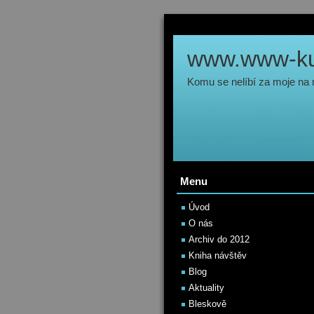
www.www-kul
Komu se nelíbí za moje na
Menu
Úvod
O nás
Archiv do 2012
Kniha návštěv
Blog
Aktuality
Bleskově