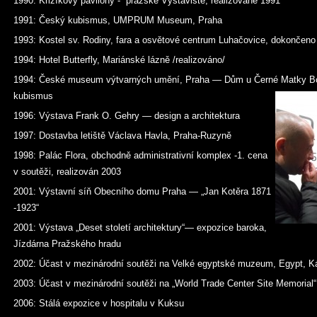
1990: Křižíkovy pavilony - pražské Výstaviště, realizované 1991
1991: Český kubismus, UMPRUM Museum, Praha
1993: Kostel sv. Rodiny, fara a osvětové centrum Luhačovice, dokončeno
1994: Hotel Butterfly, Mariánské lázně /realizováno/
1994: České museum výtvarných umění, Praha — Dům u Černé Matky Bo
kubismus
1996: Výstava Frank O. Gehry — design a architektura
1997: Dostavba letiště Václava Havla, Praha-Ruzyně
1998: Palác Flora, obchodně administrativní komplex -1. cena
v soutěži, realizován 2003
2001: Výstavní síň Obecního domu Praha — „Jan Kotěra 1871
-1923“
2001: Výstava „Deset století architektury“— expozice baroka,
Jízdárna Pražského hradu
2002: Účast v mezinárodní soutěži na Velké egyptské muzeum, Egypt, K
2003: Účast v mezinárodní soutěži na „World Trade Center Site Memorial
2006: Stálá expozice v hospitalu v Kuksu