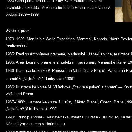
2000 Cena primátora hl. m. Prahy za mimořádně kvalitní
architektonické dílo, Mezinárodní letiště Praha, realizované v
období 1989—1999
Výběr z prací
1979 -1980: Man in his World Exposition, Montreal, Kanada. Návrh Pavilo
/realizováno/
1985: Pavilon Antonínova pramene, Mariánské Lázně-Úšovice, realizace 
1986: Areál Lesního pramene s hudebním pavilonem, Mariánské lázně, 1
1986: Ilustrace ke knize P. Preisse „Italští umělci v Praze“, Panorama P
v soutěži „Nejkrásnější knihy roku 1986“
1986: Ilustrace ke knize M. Vilímkové „Stavitelé paláců a chrámů — Kryšt
Vyšehrad Praha
1987–1988: Ilustrace ke knize J. Hrůzy „Město Praha“, Odeon, Praha 199
„Nejkrásnější knihy roku 1990“
1990: Princip Thonet - Valdštejnská jízdárna v Praze - UMPRUM/ Museu
Německým museem v Norimberku