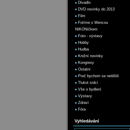
Divadlo
DVD novinky do 2013
Film
Fotíme s Wencou
NIKONíčkem
Foto - výstavy
Hobby
Hudba
Knižní novinky
Kongresy
Ostatní
Proč bychom se netěšili
Tlukot srdcí
Vše o bydlení
Výstavy
Zdraví
Fóra
Vyhledávání