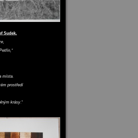
ef Sudek.
ze,
etřín,“
a místa.
kém prostředí
plným krásy
.“