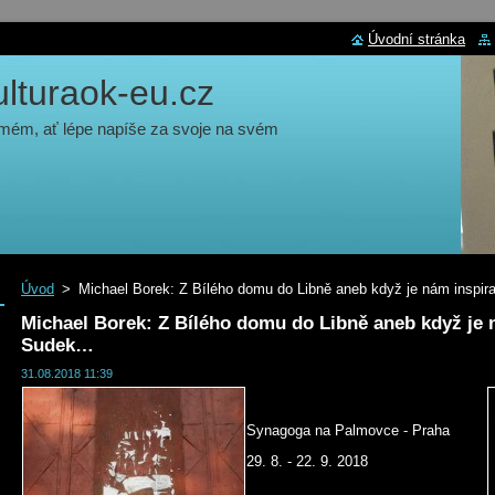
Úvodní stránka
turaok-eu.cz
 mém, ať lépe napíše za svoje na svém
Úvod
>
Michael Borek: Z Bílého domu do Libně aneb když je nám inspi
Michael Borek: Z Bílého domu do Libně aneb když je n
Sudek…
31.08.2018 11:39
Synagoga na Palmovce - Praha
29. 8. - 22. 9. 2018