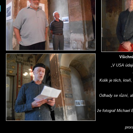
Všichni
„V USA údajně
Kolik je těch, kteří
Odhady se různí, a
že fotograf Michael 
prora