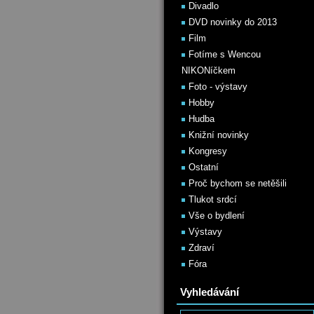
Divadlo
DVD novinky do 2013
Film
Fotíme s Wencou
NIKONíčkem
Foto - výstavy
Hobby
Hudba
Knižní novinky
Kongresy
Ostatní
Proč bychom se netěšili
Tlukot srdcí
Vše o bydlení
Výstavy
Zdraví
Fóra
Vyhledávání