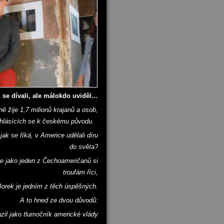
 se dívali, ale málokdo uviděl…
 žije 1,7 milionů krajanů a osob,
hlásících se k českému původu.
, jak se říká, v Americe udělali díru
do světa?
le jako jeden z Čechoameričanů si
troufám říci,
Borek je jedním z těch úspěšných.
A to hned ze dvou důvodů:
zil jako tlumočník americké vlády