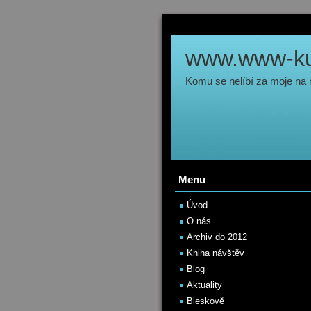
www.www-kul
Komu se nelíbí za moje na
Menu
Úvod
O nás
Archiv do 2012
Kniha návštěv
Blog
Aktuality
Bleskově