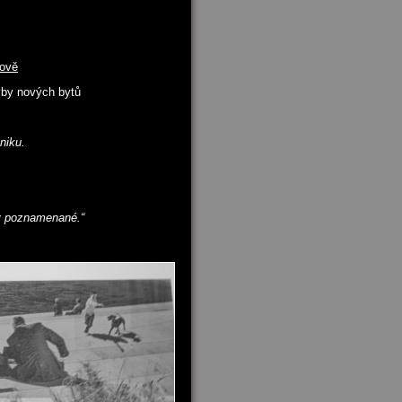
rově
vby nových bytů
niku.
ky poznamenané.“