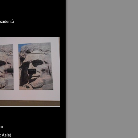
ezidentů
ii
z Asie)