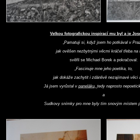
Velkou fotografickou inspirací mu byl a je Jos
„
Pamatuji si, když jsem ho potkával v Pra
jak ověšen nezbytnými věcmi kráčel třeba na P
svěřil se Michael Borek a pokračoval:
„Fascinuje mne jeho poetika, to,
jak dokáže zachytit i zdánlivě nezajímavé věci 
Já jsem vyrůstal v
paneláku,
tedy naprosto nepoetic
a
Sudkovy snímky pro mne byly tím snovým místem 