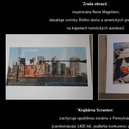
´Zrada obrazů
´,
inspirována Rene Magrittem,
obsahuje snímky Bílého domu a amerických pr
na kapotách turistických autobusů
´Krajkárna Scranton
´
zachycuje opuštěnou továrnu v Pensylván
(zaměstnávala 1400 lidí, podlehla konkurenci 