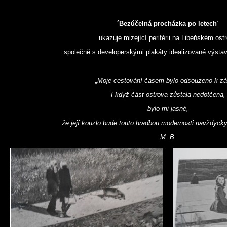
´Bezúčelná procházka po letech
´
ukazuje mizející periférii na
Libeňském ost
společně s developerskými plakáty idealizované výsta
„Moje cestování časem bylo odsouzeno k zá
I když část ostrova zůstala nedotčena,
bylo mi jasné,
že její kouzlo bude touto hradbou modernosti navždyc
M. B.