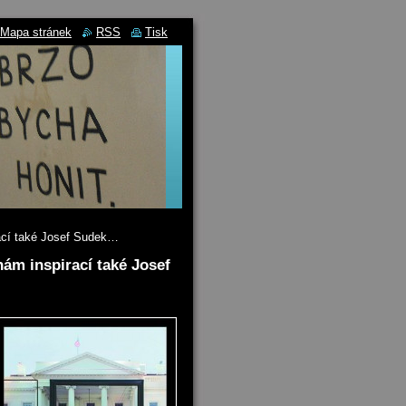
Mapa stránek
RSS
Tisk
rací také Josef Sudek…
ám inspirací také Josef