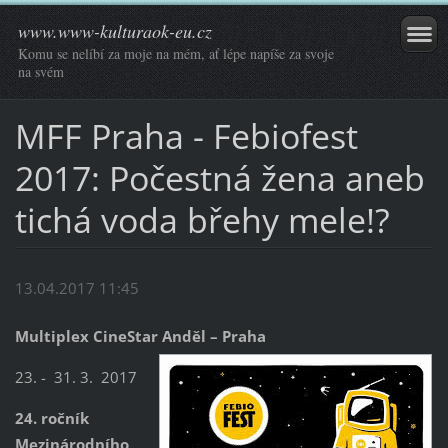
www.www-kulturaok-eu.cz
Komu se nelíbí za moje na mém, ať lépe napíše za svoje
na svém
MFF Praha - Febiofest
2017: Počestná žena aneb
tichá voda břehy mele!?
13.04.2017 11:45
Multiplex CineStar Anděl – Praha
23. - 31. 3. 2017
24. ročník
Mezinárodního