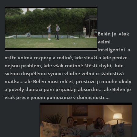
Belén je však
velmi
inteligentní a
ostře vnímá rozpory v rodině, kde slouží a kde peníze
nejsou problém, kde však rodinné štěstí chybí, kde
svému dospělému synovi vládne velmi ctižádostivá
matka….ale Belén musí mlčet, přestože jí mnohé úkoly
a povely domácí paní připadají absurdní… ale Belén je
však přece jenom pomocnice v domácnosti….