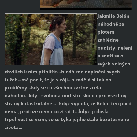
Jakmile Belén
náhodně za
plotem
zahlédne
nudisty, nelení
a snaží se o
svých volných
chvílích k nim přiblížit…hledá zde naplnění svých
tužeb...má pocit, že je v ráji...a zadělá si tak na
problémy…kdy se to všechno zvrtne zcela
náhodou...kdy ´svoboda´nudistů skončí pro všechny
strany katastrofálně…i když vypadá, že Belén ten pocit
nemá, protože nemá co ztratit…když jí došla
trpělivost se vším, co se týká jejího stále bezútěšného
života...