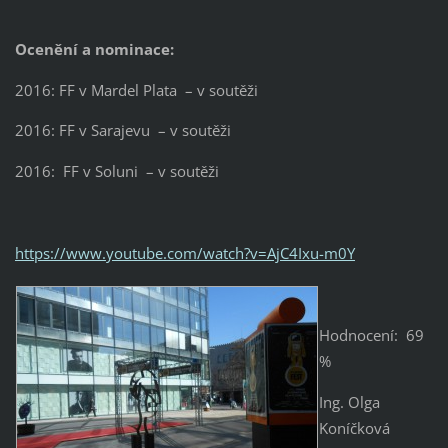
Ocenění a nominace:
2016: FF v Mardel Plata – v soutěži
2016: FF v Sarajevu – v soutěži
2016: FF v Soluni – v soutěži
https://www.youtube.com/watch?v=AjC4Ixu-m0Y
Hodnocení: 69
%
Ing. Olga
Koníčková