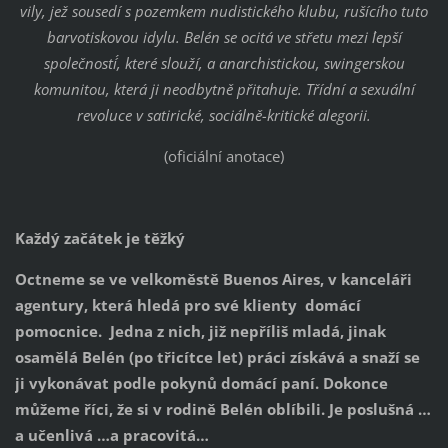
vily, jež sousedí s pozemkem nudistického klubu, rušícího tuto
barvotiskovou idylu. Belén se ocitá ve střetu mezi ´lepší
společností´, které slouží, a anarchistickou, swingerskou
komunitou, která ji neodbytně přitahuje. Třídní a sexuální
revoluce v satirické, sociálně-kritické alegorii.
(oficiální anotace)
Každý začátek je těžký
Octneme se ve velkoměstě Buenos Aires, v kanceláři
agentury, která hledá pro své klienty domácí
pomocnice. Jedna z nich, již nepříliš mladá, jinak
osamělá Belén (po třicítce let) práci získává a snaží se
ji vykonávat podle pokynů domácí paní. Dokonce
můžeme říci, že si v rodině Belén oblíbili. Je poslušná …
a učenlivá …a pracovitá…