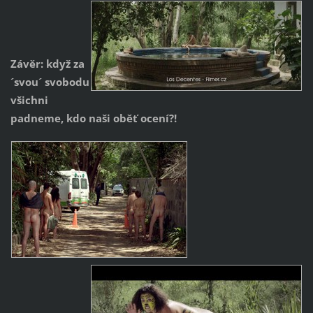
Závěr: když za
´svou´ svobodu
všichni
padneme, kdo naši oběť ocení?!