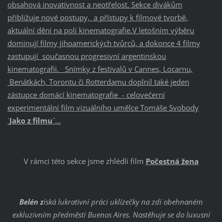
obsahová inovativnost a neotřelost. Sekce divákům
přibližuje nové postupy, a přístupy k filmové tvorbě,
aktuální dění na poli kinematografie.V letošním výběru
dominují filmy jihoamerických tvůrců, a dokonce 4 filmy
zastupují současnou progresivní argentinskou
kinematografii. Snímky z festivalů v Cannes, Locarnu,
Benátkách, Torontu či Rotterdamu doplnil také jeden
zástupce domácí kinematografie - celovečerní
experimentální film vizuálního umělce Tomáše Svobody
´
Jako z filmu´
…
V rámci této sekce jsme zhlédli film
Počestná žena
Belén z
íská lukrativní práci uklízečky na zdí obehnaném
exkluzivním předměstí Buenos Aires. Nastěhuje se do luxusní