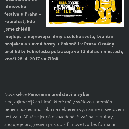
filmového
festivalu Praha –
Febiofest,
kde
jsme zhlédli
nejlepší a nejnovější filmy z celého světa, kvalitní
projekce a slavné hosty, už skončil v Praze. Ozvěny
přehlídky Febiofestu pokračuje ve 13 dalších městech,
končí 28. 4. 2017 ve Zlíně.
Nová sekce
Panorama představila výběr
z nejzajímavějších filmů, které měly světovou premiéru
během posledního roku na některém významném světovém
festivalu. Ať už se jedná o zavedené či začínající autory,
spojuje je progresivní přístup k filmové tvorbě, formální i