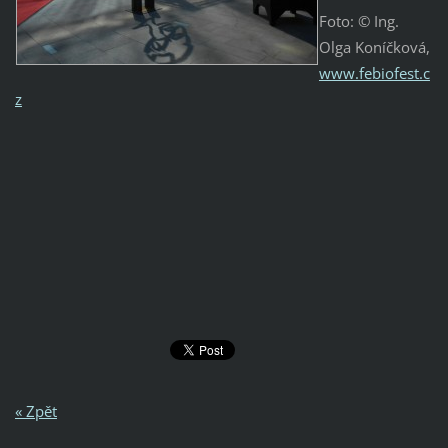
Foto: © Ing.
Olga Koníčková,
www.febiofest.c
z
« Zpět