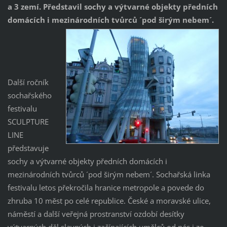
a 3 zemí. Představil sochy a výtvarné objekty předních
domácích i mezinárodních tvůrců ´pod širým nebem´.
Další ročník
sochařského
festivalu
SCULPTURE
LINE
představuje
sochy a výtvarné objekty předních domácích i
mezinárodních tvůrců ´pod širým nebem´. Sochařská linka
festivalu letos překročila hranice metropole a povede do
zhruba 10 měst po celé republice. České a moravské ulice,
náměstí a další veřejná prostranství ozdobí desítky
výtvarných děl slavných i začínajících umělců od nás i ze