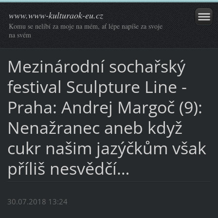
www.www-kulturaok-eu.cz
Komu se nelíbí za moje na mém, ať lépe napíše za svoje
na svém
Mezinárodní sochařský
festival Sculpture Line -
Praha: Andrej Margoč (9):
Nenažranec aneb když
cukr našim jazýčkům však
příliš nesvědčí…
30.07.2018 13:24