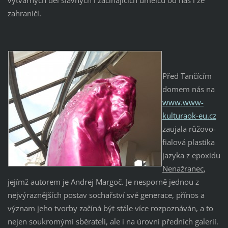
zahraničí.
Před Tančícím
domem nás na
www.www-
kulturaok-eu.cz
zaujala růžovo-
fialová plastika
jazyka z epoxidu
Nenažranec
,
jejímž autorem je Andrej Margoč. Je nesporně jednou z
nejvýraznějších postav sochařství své generace, přínos a
význam jeho tvorby začíná být stále více rozpoznáván, a to
nejen soukromými sběrateli, ale i na úrovni předních galerií.