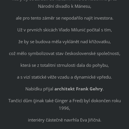
Národní divadlo k Mánesu,
ale pro tento záměr se nepodařilo najít investora.
Už v prvních skicách Vlado Milunić počítal s tím,
že by se budova měla vyklánět nad křižovatku,
což mělo symbolizovat stav československé společnosti,
která se z totalitní strnulosti dala do pohybu,
a s vizí statické věže vzadu a dynamické vpředu.
Nabídku přijal
architekt Frank Gehry
.
Tančící dům (jinak také Ginger a Fred) byl dokončen roku
1996,
interiéry částečně navrhla Eva Jiřičná.