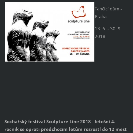
Tančící dům -
Praha
13. 6. - 30. 9.
2018
Sochařský festival Sculpture Line 2018 - letošní 4.
ročník se oproti předchozím letům rozrostl do 12 mě
st