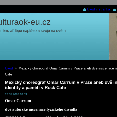
Úvodní stránka
turaok-eu.cz
 mém, ať lépe napíše za svoje na svém
Úvod
>
Mexický choreograf Omar Carrum v Praze aneb dvě inscenace na
Cafe
Mexický choreograf Omar Carrum v Praze aneb dvě i
identity a paměti v Rock Cafe
13.05.2026 18:39
Omar Carrum
dvě autorské inscenace fyzického divadla