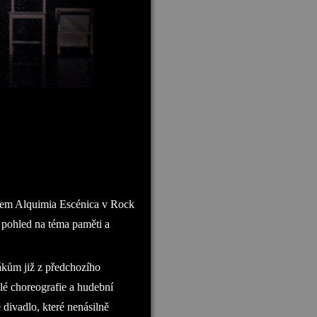
rem Alquimia Escénica v Rock
í pohled na téma paměti a
ákům již z předchozího
lé choreografie a hudební
 divadlo, které nenásilně