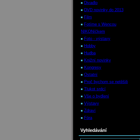
Divadlo
DVD novinky do 2013
Film
Fotíme s Wencou
NIKONíčkem
Foto - výstavy
Hobby
Hudba
Knižní novinky
Kongresy
Ostatní
Proč bychom se netěšili
Tlukot srdcí
Vše o bydlení
Výstavy
Zdraví
Fóra
Vyhledávání