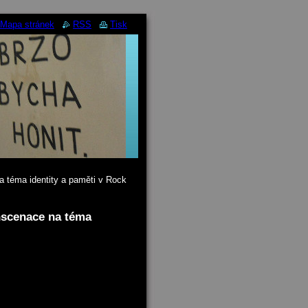
Mapa stránek
RSS
Tisk
 téma identity a paměti v Rock
nscenace na téma