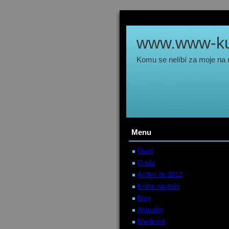
www.www-kul
Komu se nelíbí za moje na
Menu
Úvod
O nás
Archiv do 2012
Kniha návštěv
Blog
Aktuality
Bleskově