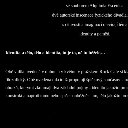
se souborem Alquimia Escénica
dvě autorské inscenace fyzického divadla,
s citlivostí a imaginací otevírají téma
identity a paměti.
Identita a tělo, tělo a identita, to je to, oč tu běželo…
Obě v díla uvedená v dubnu a v květnu v pražském Rock Cafe si k
filozofický. Obě uvedená díla totiž propojují špičkový současný tan
obrazů, kterými zkoumají dva základní pojmy - identitu jakožto pro
konstrukt a naproti tomu nebo spíše souběžně s tím, tělo jakožto pro