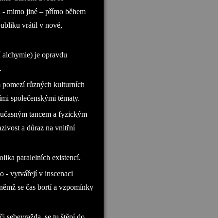
l - mimo jiné – přímo během
bliku vrátil v nové,
 alchymie) je opravdu
.
 pomezí různých kulturních
šími společenskými tématy.
oučasným tancem a fyzickým
azivost a důraz na vnitřní
ika paralelních existencí.
 - vytvářejí v inscenaci
 němž se čas bortí a vzpomínky
i sebevražda, se tu štěpí do