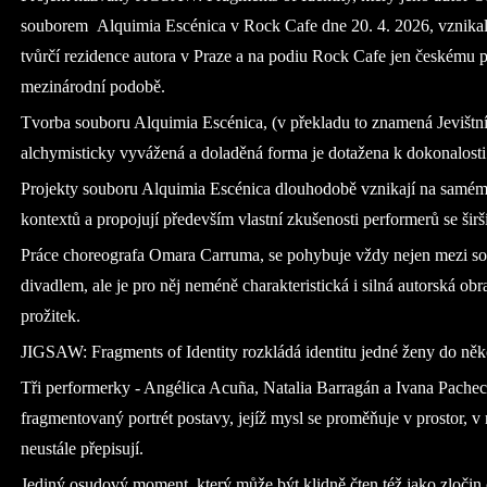
souborem
Alquimia Escénica v Rock Cafe dne 20. 4. 2026, vznika
tvůrčí rezidence autora v Praze a na podiu Rock Cafe jen českému pu
mezinárodní podobě.
Tvorba souboru Alquimia Escénica, (v překladu to znamená Jevištní
alchymisticky vyvážená a doladěná forma je dotažena k dokonalosti
Projekty souboru Alquimia Escénica dlouhodobě vznikají na samém
kontextů a propojují především vlastní zkušenosti performerů se šir
Práce choreografa Omara Carruma, se pohybuje vždy nejen mezi s
divadlem, ale je pro něj neméně charakteristická i silná autorská obr
prožitek.
JIGSAW: Fragments of Identity rozkládá identitu jedné ženy do někol
Tři performerky - Angélica Acuña, Natalia Barragán a Ivana Pacheco
fragmentovaný portrét postavy, jejíž mysl se proměňuje v prostor, v
neustále přepisují.
Jediný osudový moment, který může být klidně čten též jako zločin č