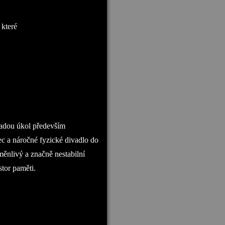
 které
ladou úkol především
ec a náročné fyzické divadlo do
měnlivý a značně nestabilní
stor paměti.