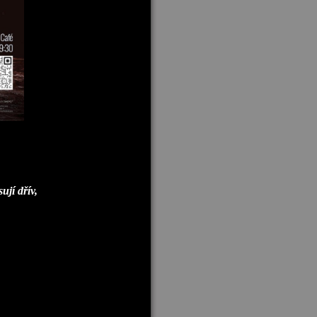
ují dřív,