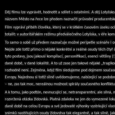
Děj filmu lze vyprávět, hodnotit a sdílet s ostatními. A děj Lotyšsko
názvem Město na řece lze předem naznačit průvodní producentsko
Film vypráví příběh člověka, který se v krátkém časovém úseku oci
totalit: v autoritářském režimu předválečného Lotyšska, v éře ko
To samo o sobě už předem naznačuje možné peripetie scénáře i osu
Nejde zde totiž přímo o nějaké konkrétní a reálné osudy těch čtyř č
tyto postavy, jsou jakousi kompilací, personifikací, esenci většiny (
dané době, v dané lokalitě. A to už zase jen takové nějaké „tragi
rozhodně není. Zejména, když film sledujeme pod dojmem současn
Evropy. Najednou si totiž silně uvědomujeme, nabízející se podobno
– ne, zas tak moc, nereálnou možnost spirály současného konfliktu
A k tomu, jako podtón, nevnucující se, netransparentní, ale silná
rozvržená otázka židovská. Platná zdaleka ne jen do vymezené loka
dané době na celou Evropu a své jedovaté výhonky vystrkující vla
snímků nastiňujících osudy židovstva tak elegantně, a tak silně, ja