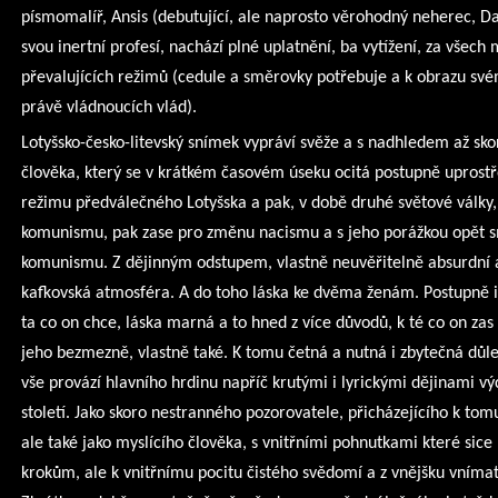
písmomalíř, Ansis (debutující, ale naprosto věrohodný neherec, Da
svou inertní profesí, nachází plné uplatnění, ba vytížení, za všec
převalujících režimů (cedule a směrovky potřebuje a k obrazu své
právě vládnoucích vlád).
Lotyšsko-česko-litevský snímek vypráví svěže a s nadhledem až s
člověka, který se v krátkém časovém úseku ocitá postupně uprostřed
režimu předválečného Lotyšska a pak, v době druhé světové války, v 
komunismu, pak zase pro změnu nacismu a s jeho porážkou opět s
komunismu. Z dějinným odstupem, vlastně neuvěřitelně absurdní a 
kafkovská atmosféra. A do toho láska ke dvěma ženám. Postupně i 
ta co on chce, láska marná a to hned z více důvodů, k té co on za
jeho bezmezně, vlastně také. K tomu četná a nutná i zbytečná důle
vše provází hlavního hrdinu napříč krutými i lyrickými dějinami 
století. Jako skoro nestranného pozorovatele, přicházejícího k tom
ale také jako myslícího člověka, s vnitřními pohnutkami které sic
krokům, ale k vnitřnímu pocitu čistého svědomí a z vnějšku vnímat