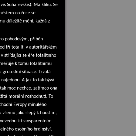
vis Suharevskis). Má kliku. Se
h městem na řece se
mu důležitě mění, každá z
koro pohodovým, příběh
 tří totalit: v autoritářském
střídající se éře totalitního
měřuje k tomu totalitnímu
groteskní situace. Trvalá
najednou. A jak to tak bývá,
s tak moc nechce, zatímco ona
žitá morální rozhodnutí. To
východní Evropy minulého
u všemu jako slepý k houslím,
e nevedou k transparentním
elného osobního hrdinství.