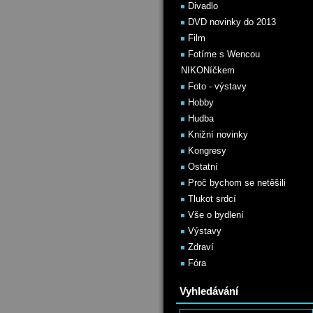
Divadlo
DVD novinky do 2013
Film
Fotíme s Wencou
NIKONíčkem
Foto - výstavy
Hobby
Hudba
Knižní novinky
Kongresy
Ostatní
Proč bychom se netěšili
Tlukot srdcí
Vše o bydlení
Výstavy
Zdraví
Fóra
Vyhledávání