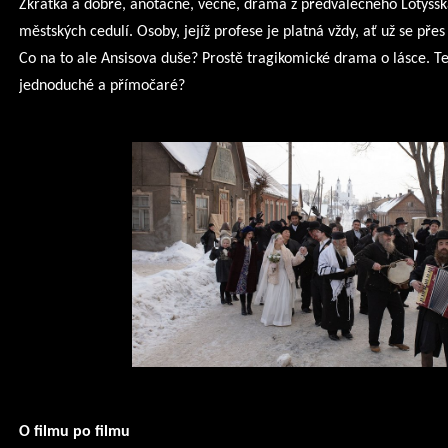
Zkrátka a dobře, anotačně, věcně, drama z předválečného Lotyšska
městských cedulí. Osoby, jejíž profese je platná vždy, ať už se přes
Co na to ale Ansisova duše? Prostě tragikomické drama o lásce. Te
jednoduché a přímočaré?
O filmu po filmu