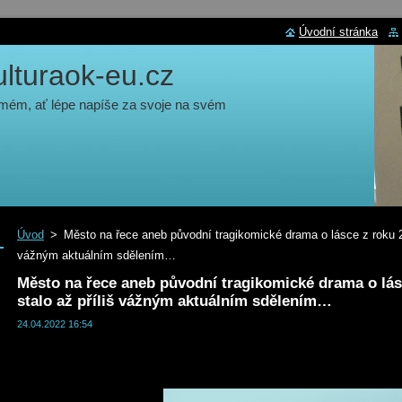
Úvodní stránka
turaok-eu.cz
 mém, ať lépe napíše za svoje na svém
Úvod
>
Město na řece aneb původní tragikomické drama o lásce z roku 20
vážným aktuálním sdělením…
Město na řece aneb původní tragikomické drama o lás
stalo až příliš vážným aktuálním sdělením…
24.04.2022 16:54