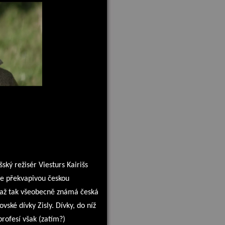
ský režisér Viesturs Kairišs
ile překvapivou českou
ne až tak všeobecně známá česká
ské dívky Zisly. Dívky, do níž
profesí však (zatím?)