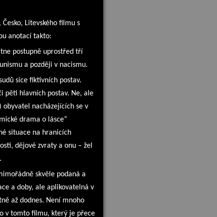
, Česko, Litevského filmu s
u anotací takto:
tne postupně uprostřed tří
munismu a později v nacismu.
dů sice fiktivních postav.
i pěti hlavních postav. Ne, ale
!) obyvatel nacházejících se v
komické drama o lásce“
é situace na hranicích
sti, dějové zvraty a onu – žel
.
, mimořádně skvěle podaná a
ce a doby, ale aplikovatelná v
stně až dodnes. Není mnoho
ko v tomto filmu, který je přece