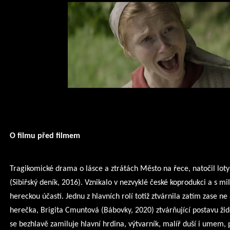
O filmu před filmem
Tragikomické drama o lásce a ztrátách Město na řece, natočil lotyš
(Sibiřský deník, 2016). Vznikalo v nezvyklé české koprodukci a s m
hereckou účastí. Jednu z hlavních rolí totiž ztvárnila zatím zase 
herečka, Brigita Cmuntová (Bábovky, 2020) ztvárňující postavu židov
se bezhlavě zamiluje hlavní hrdina, výtvarník, malíř duší i umem, 