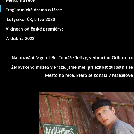
Město na řece
Tragikomické drama o lásce
Lotyšsko, ČR, Litva 2020
V kinech od české premiéry:
7. dubna 2022
Na pozvání Mgr. et Bc. Tomáše Tetivy, vedoucího Odboru roz
Židovského muzea v Praze, jsme měli příležitost zúčastnit se
Město na řece, která se konala v Maiselově