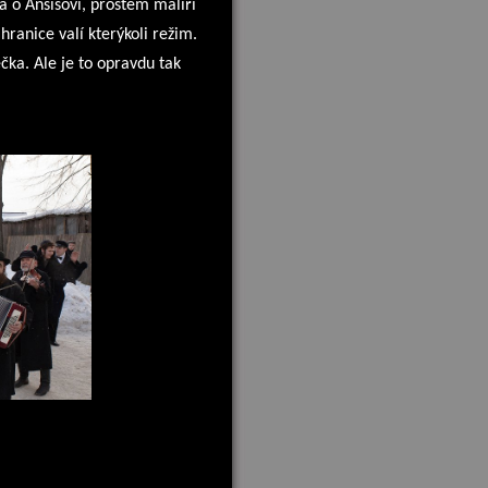
 o Ansisovi, prostém malíři
 hranice valí kterýkoli režim.
čka. Ale je to opravdu tak