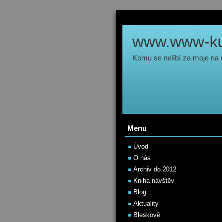
www.www-kul
Komu se nelíbí za moje na
Menu
Úvod
O nás
Archiv do 2012
Kniha návštěv
Blog
Aktuality
Bleskově