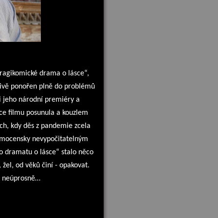
„tragikomické drama o lásce“,
děsivě ponořen plně do problémů
 jeho národní premiéry a
uce filmu posunula a kouzlem
ch, kdy děs z pandemie zcela
velmocensky nevypočitatelným
 dramatu o lásce“ stalo něco
 žel, od věků činí - opakovat.
až neúprosně…