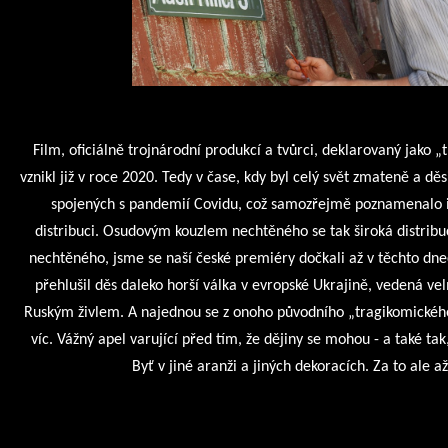
Film, oficiálně trojnárodní produkcí a tvůrci, deklarovaný jako 
vznikl již v roce 2020. Tedy v čase, kdy byl celý svět zmateně a 
spojených s pandemií Covidu, což samozřejmě poznamenalo i
distribuci. Osudovým kouzlem nechtěného se tak široká distrib
nechtěného, jsme se naší české premiéry dočkali až v těchto dne
přehlušil děs daleko horší válka v evropské Ukrajině, vedená 
Ruským živlem. A najednou se z onoho původního „tragikomického
víc. Vážný apel varující před tím, že dějiny se mohou - a také tak,
Byť v jiné aranži a jiných dekoracích. Za to ale 