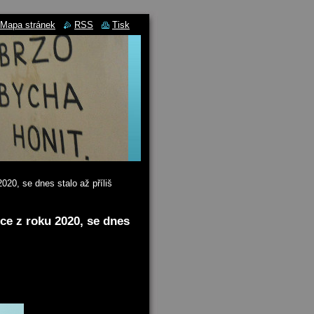
Mapa stránek
RSS
Tisk
20, se dnes stalo až příliš
ce z roku 2020, se dnes