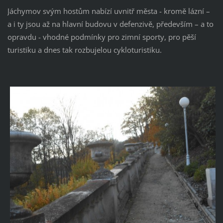
Jáchymov svým hostům nabízí uvnitř města - kromě lázní –
a i ty jsou až na hlavní budovu v defenzivě, především – a to
opravdu - vhodné podmínky pro zimní sporty, pro pěší
turistiku a dnes tak rozbujelou cykloturistiku.