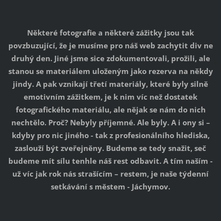
Některé fotografie a některé zážitky jsou tak
povzbuzující, že je musíme pro náš web zachytit div ne
druhý den. Jiné jsme sice zdokumentovali, prožili, ale
stanou se materiálem uloženým jako rezerva na někdy
jindy. A pak vznikají třetí materiály, které byly silně
emotivním zážitkem, je k nim víc než dostatek
fotografického materiálu, ale nějak se nám do nich
nechtělo. Proč? Nebyly příjemné. Ale byly. A i ony si –
kdyby pro nic jiného - tak z profesionálního hlediska,
zaslouží být zveřejněny. Budeme se tedy snažit, seč
budeme mít sílu tenhle náš rest odbavit. A tím naším -
už víc jak rok nás strašícím – restem, je naše týdenní
setkávání s městem - Jáchymov.