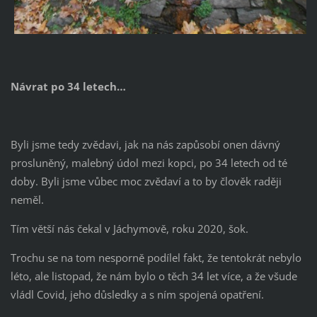
Návrat po 34 letech…
Byli jsme tedy zvědavi, jak na nás zapůsobí onen dávný
prosluněný, malebný údol mezi kopci, po 34 letech od té
doby. Byli jsme vůbec moc zvědaví a to by člověk raději
neměl.
Tím větší nás čekal v Jáchymově, roku 2020, šok.
Trochu se na tom nesporně podílel fakt, že tentokrát nebylo
léto, ale listopad, že nám bylo o těch 34 let více, a že všude
vládl Covid, jeho důsledky a s ním spojená opatření.