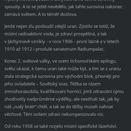
spousty. A to se ještě nevědělo, jak tahle surovina nakonec
zamává světem. A to téměř doslova.
Jenže nejen zlu posloužil zdejší uran. Zjistilo se totiž, že
místní radioaktivní voda, je zdraví prospěšná, a tak
v Jáchymově vznikly - v roce 1906 - první lázně a v letech
1910 až 1912 i proslulé sanatorium Radiumpalac.
Konec 2. světové války, ve svém tichomořském epilogu,
světu ukázal, k čemu uran také může být, a tím se z uranu
stala strategická surovina pro východní blok, přesněji pro
jeho ovladatele – Sovětský svaz. Těžba se rázem
zmnohonásobila, kvalifikovaní horníci, jimž zdravotní újmu
zhodnotily nadprůměrné výdělky, ale nestíhali tak, jak by
náš „rudý bratr“ chtěl, a tak se do těžby museli nahnat
vězňové. Těm ovšem zdraví nekompenzovalo nic.
Od roku 1958 se také rozjelo místní specifické lázeňství.