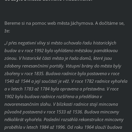
Bereme si na pomoc web města Jáchymova. A dočítáme se,
že:
„I přes negativní vlivy si město uchovalo řadu historických
budov a v roce 1992 bylo vyhlášeno městskou památkovou
zónou. V historické části města je řada domů, které jsou
zdobeny renesančními portály. Vstupní brány do města byly
zbořeny v roce 1835. Budova radnice byla postavena v roce
1540 až 1544 a její součástí je věž. V roce 1782 radnice vyhořela
a v letech 1783 až 1784 byla opravena a přestavěna. V roce
1902 byla budova radnice rozšířena a předělána v
novorenesančním slohu. V blízkosti radnice stojí mincovna
původně postavená v roce 1533 až 1536. Budova mincovny
několikrát vyhořela. Poslední rozsáhlá rekonstrukce mincovny
proběhla v letech 1984 až 1996. Od roku 1964 slouží budova