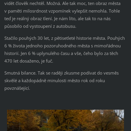
vidět člověk nechtěl. Možná. Ale tak moc, ten obraz města
v paměti milosrdnost vzpomínek vylepšit nemohla. Tohle
teď je reálný obraz tlení. Je nám líto, ale tak to na nás
působilo od vystoupení z autobusu.
Stačilo pouhých 30 let, z pětisetleté historie města. Pouhých
6 % života jednoho pozoruhodného města s mimořádnou
historií. Jen 6 % uplynulého času a vše, čeho bylo za těch
470 let dosaženo, je fuč.
Smutná bilance. Tak se raději zkusme podívat do vesměs
skvělé a každopádně minulosti město rok od roku
povznášející.