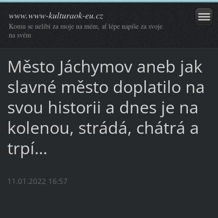
www.www-kulturaok-eu.cz
Komu se nelíbí za moje na mém, ať lépe napíše za svoje
na svém
Město Jáchymov aneb jak
slavné město doplatilo na
svou historii a dnes je na
kolenou, strádá, chátrá a
trpí…
11.01.2022 16:57