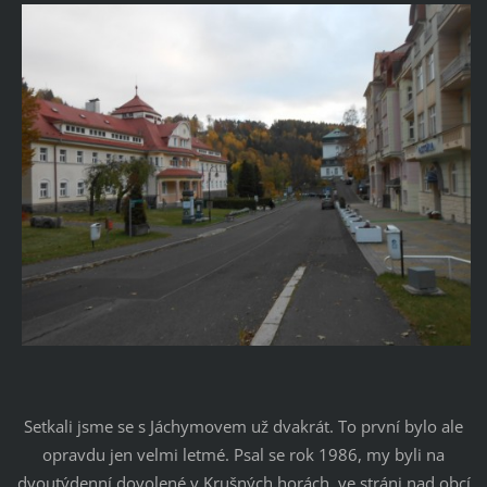
Setkali jsme se s Jáchymovem už dvakrát. To první bylo ale
opravdu jen velmi letmé. Psal se rok 1986, my byli na
dvoutýdenní dovolené v Krušných horách, ve stráni nad obcí