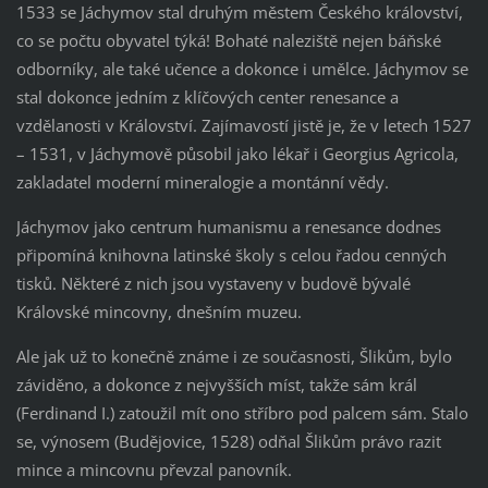
1533 se Jáchymov stal druhým městem Českého království,
co se počtu obyvatel týká! Bohaté naleziště nejen báňské
odborníky, ale také učence a dokonce i umělce. Jáchymov se
stal dokonce jedním z klíčových center renesance a
vzdělanosti v Království. Zajímavostí jistě je, že v letech 1527
– 1531, v Jáchymově působil jako lékař i Georgius Agricola,
zakladatel moderní mineralogie a montánní vědy.
Jáchymov jako centrum humanismu a renesance dodnes
připomíná knihovna latinské školy s celou řadou cenných
tisků. Některé z nich jsou vystaveny v budově bývalé
Královské mincovny, dnešním muzeu.
Ale jak už to konečně známe i ze současnosti, Šlikům, bylo
záviděno, a dokonce z nejvyšších míst, takže sám král
(Ferdinand I.) zatoužil mít ono stříbro pod palcem sám. Stalo
se, výnosem (Budějovice, 1528) odňal Šlikům právo razit
mince a mincovnu převzal panovník.