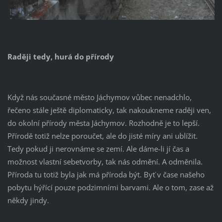
Raději tedy, hurá do přírody
Když nás současné město Jáchymov vůbec nenadchlo,
řečeno stále ještě diplomaticky, tak nakoukneme raději ven,
do okolní přírody města Jáchymov. Rozhodně je to lepší.
Přírodě totiž nelze poroučet, ale do jisté míry ani ublížit.
Tedy pokud ji nerovnáme se zemí. Ale dáme-li jí čas a
možnost vlastní sebetvorby, tak nás odmění. A odměnila.
Příroda tu totiž byla jak má příroda být. Byť v čase našeho
pobytu hýřící pouze podzimními barvami. Ale o tom, zase až
někdy jindy.