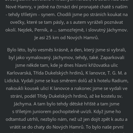
Nové Hamry, v jedné na čtrnáct dní pronajaté chatě s naším
- tehdy tříletým - synem. Chodili jsme po stráních koukat na
ovečky, které se tam pásly, a s autem vyráželi poznávat
okolí. Nejdek, Pernik, a … samozřejmě, i slovutný Jáchymov.
Je asi 25 km od Nových Hamrů.
Bylo léto, bylo vesměs krásně, a den, který jsme si vybrali,
byl jako vymalovaný. Jáchymov, tehdy, také. Zaparkovali
jsme někde tam, kde je dnes hlavní křižovatka ulic
Karlovarská, Třída Dukelských hrdinů, K lanovce, T. G. M. a
Lidická. Vydali jsme se kus směrem dolů až k hotelu Radium,
nakoukli kousek ulicí K lanovce a nakonec jsme se vydali ve
stráni, podél Třídy Dukelských hrdinů, až ke kostelu sv.
Jáchyma. A tam bylo tehdy dětské hřiště a tam jsme
s tříletým juniorem pochopitelně uvízli. Když jsme ho
odtamtud utrhli, nezbylo nám, než už jen dojít zpět k autu a
vrátit se do chaty do Nových Hamrů. To bylo naše první