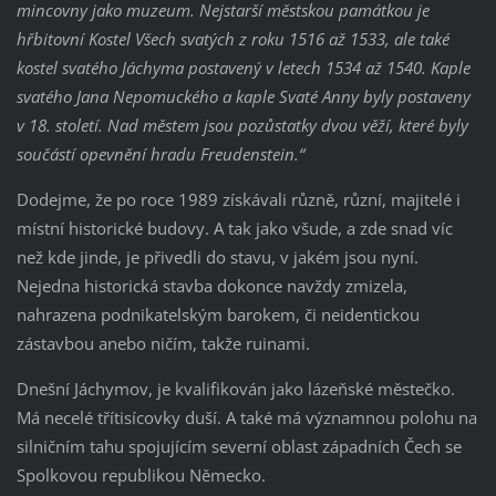
mincovny jako muzeum. Nejstarší městskou památkou je
hřbitovní Kostel Všech svatých z roku 1516 až 1533, ale také
kostel svatého Jáchyma postavený v letech 1534 až 1540. Kaple
svatého Jana Nepomuckého a kaple Svaté Anny byly postaveny
v 18. století. Nad městem jsou pozůstatky dvou věží, které byly
součástí opevnění hradu Freudenstein.“
Dodejme, že po roce 1989 získávali různě, různí, majitelé i
místní historické budovy. A tak jako všude, a zde snad víc
než kde jinde, je přivedli do stavu, v jakém jsou nyní.
Nejedna historická stavba dokonce navždy zmizela,
nahrazena podnikatelským barokem, či neidentickou
zástavbou anebo ničím, takže ruinami.
Dnešní Jáchymov, je kvalifikován jako lázeňské městečko.
Má necelé třítisícovky duší. A také má významnou polohu na
silničním tahu spojujícím severní oblast západních Čech se
Spolkovou republikou Německo.