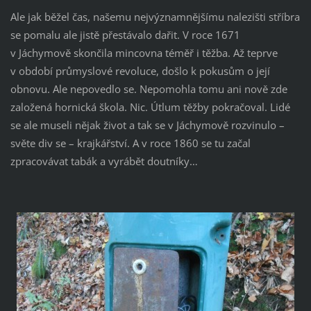
Ale jak běžel čas, našemu nejvýznamnějšímu nalezišti stříbra
se pomalu ale jistě přestávalo dařit. V roce 1671
v Jáchymově skončila mincovna téměř i těžba. Až teprve
v období průmyslové revoluce, došlo k pokusům o její
obnovu. Ale nepovedlo se. Nepomohla tomu ani nově zde
založená hornická škola. Nic. Útlum těžby pokračoval. Lidé
se ale museli nějak život a tak se v Jáchymově rozvinulo –
světe div se – krajkářství. A v roce 1860 se tu začal
zpracovávat tabák a vyrábět doutníky…