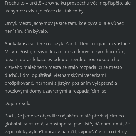
Trochu to – určitě - zrovna ku prospěchu věci nepřispělo, ale
Jáchymov existuje přece dál, tak co by.
Omyl. Město Jáchymov je sice tam, kde bývalo, ale vůbec
není tím, čím bývalo.
Apokalypsa se dere na jazyk. Zánik. Tlení, rozpad, devastace.
Mrtvo. Pusto, neživo. Ideální místo k mystickým hororům,
ideální obraz lokace ovládnuté neviditelnou rukou trhu.
Z živého malebného města se stalo rozpadající se město
duchů, lidmi opuštěné, vietnamskými večerkami
prošpikované, hernami s jistým posláním vylepšené a
hotelovými domy uzavřenými a rozpadajícími se.
Dojem? Šok.
Pocit, že jsme se objevili v nějakém místě přežívajícím po
globální katastrofě, v postapokalipse. Jistě, dá namítnout, že
vzpomínky vylepší obraz v paměti, vypouštěje to, co tehdy