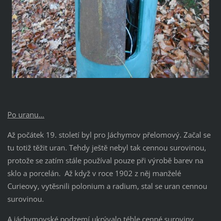
Po uranu…
Až počátek 19. století byl pro Jáchymov přelomový. Začal se
tu totiž těžit uran. Tehdy ještě nebyl tak cennou surovinou,
protože se zatím stále používal pouze při výrobě barev na
sklo a porcelán. Až když v roce 1902 z něj manželé
Curieovy, vytěsnili polonium a radium, stal se uran cennou
surovinou.
A jáchymovské podzemí ukrývalo téhle cenné suroviny