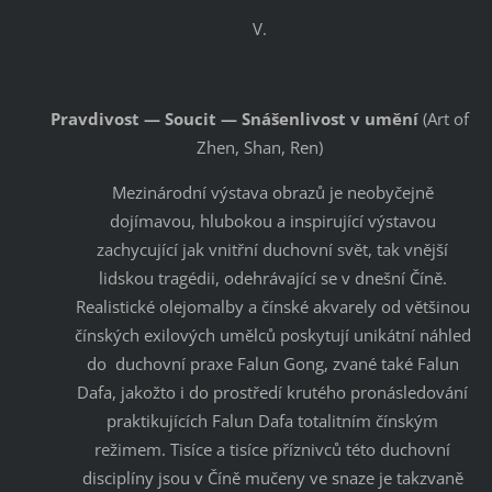
V.
Pravdivost — Soucit — Snášenlivost v umění
(Art of
Zhen, Shan, Ren)
Mezinárodní výstava obrazů je neobyčejně
dojímavou, hlubokou a inspirující výstavou
zachycující jak vnitřní duchovní svět, tak vnější
lidskou tragédii, odehrávající se v dnešní Číně.
Realistické olejomalby a čínské akvarely od většinou
čínských exilových umělců poskytují unikátní náhled
do duchovní praxe Falun Gong, zvané také Falun
Dafa, jakožto i do prostředí krutého pronásledování
praktikujících Falun Dafa totalitním čínským
režimem. Tisíce a tisíce příznivců této duchovní
disciplíny jsou v Číně mučeny ve snaze je takzvaně