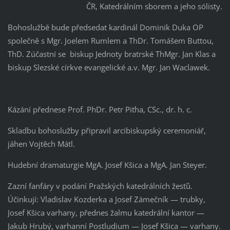
ČR, Katedrálním sborem a jeho sólisty.
Bohoslužbě bude předsedat kardinál Dominik Duka OP
společně s Mgr. Joelem Rumlem a ThDr. Tomášem Buttou,
ThD. Zúčastní se biskup Jednoty bratrské ThMgr. Jan Klas a
biskup Slezské církve evangelické a.v. Mgr. Jan Waclawek.
Kázání přednese Prof. PhDr. Petr Piťha, CSc., dr. h. c.
Skladbu bohoslužby připravil arcibiskupský ceremoniář,
jáhen Vojtěch Mátl.
Hudební dramaturgie MgA. Josef Kšica a MgA. Jan Steyer.
Zazní fanfáry v podání Pražských katedrálních žesťů.
Účinkují: Vladislav Kozderka a Josef Zámečník — trubky,
Josef Kšica varhany, přednes žalmu katedrální kantor —
Jakub Hrubý, varhanní Postludium — Josef Kšica — varhany.