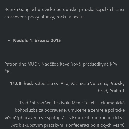
•Fanka Gang je hořovicko-berounsko-pražská kapelka hrající
crossover s prvky hfunky, rocku a beatu.
Neděle 1. března 2015
Patron dne MUDr. Naděžda Kavalírová, předsedkyně KPV
ČR
14.00 hod.
Katedrála sv. Víta, Václava a Vojtěcha, Pražský
hrad, Praha 1
Tradiční završení festivalu Mene Tekel — ekumenická
bohoslužba za popravené, umučené a zemřelé politické
vězně/připraveno ve spolupráci s Ekumenickou radou církví,
Arcibiskupstvím pražským, Konfederací politických vězňů