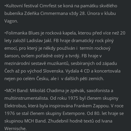
•Kultovní festival Cimrfest se koná na památku skvělého
bubeníka Zdeňka Cimmermana vždy 28. Února v klubu
Vagon.
•Folimanka Blues je rocková kapela, kterou před více než 20
lety založil Ladislav Jakl. FB hraje dramatický rock plný
emocí, pro který je někdy používán i termín rockový
šanson, ovšem pořádně ostrý a tvrdý. FB hraje v
mezinárodní sestavě muzikantů, sesbíraných od západu
Čech až po východ Slovenska. Vydala 4 CD a koncertovala
nejen po celém Česku, ale i v dalších pěti zemích.
•MCH Band: Mikoláš Chadima je zpěvák, saxofonista a
multiinstrumentalista. Od roku 1975 byl členem skupiny
Elektrobus, která byla inspirována Frankem Zappou. V roce
1976 se stal členem skupiny Extempore. Od 80. let hraje se
skupinou MCH Band. Zhudebnil hodně textů od Ivana
Wernische.