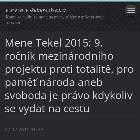
www.www-kulturaok-eu.cz
Komu se nelíbí za moje na mém, ať lépe napíše za svoje
na svém
Mene Tekel 2015: 9.
ročník mezinárodního
projektu proti totalitě, pro
paměť národa aneb
svoboda je právo kdykoliv
se vydat na cestu
27.02.2015 16:23