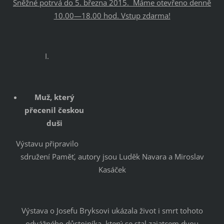
Sněžné potrvá do 5. března 2015. Máme otevřeno denně
10.00—18.00 hod. Vstup zdarma!
I.
Muž, který
přecenil českou
duši
Výstavu připravilo
sdružení Paměť, autory jsou Luděk Navara a Miroslav
Kasáček
Výstava o Josefu Bryksovi ukázala život i smrt tohoto
odvážného důstojníka, který se stal zajatcem dvou