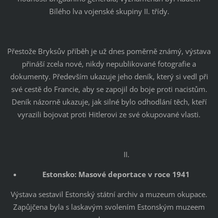
Bílého lva vojenské skupiny II. třídy.
Přestože Bryksův příběh je už dnes poměrně známý, výstava
přináší zcela nové, nikdy nepublikované fotografie a
dokumenty. Především ukazuje jeho deník, který si vedl při
své cestě do Francie, aby se zapojil do boje proti nacistům.
Deník názorně ukazuje, jak silné bylo odhodlání těch, kteří
vyrazili bojovat proti Hitlerovi ze své okupované vlasti.
II.
Estonsko: Masové deportace v roce 1941
Výstava sestavil Estonský státní archiv a muzeum okupace.
Zapůjčena byla s laskavým svolením Estonským muzeem