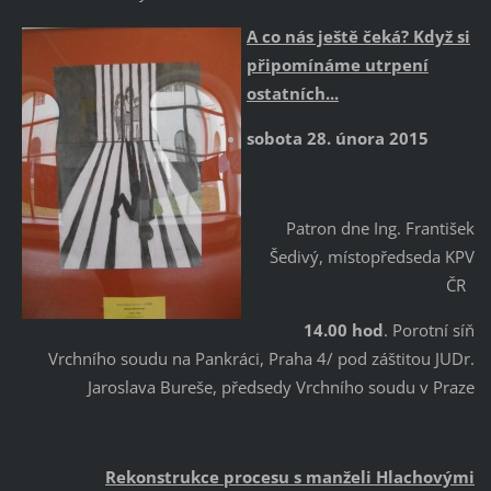
A co nás ještě čeká? Když si
připomínáme utrpení
ostatních...
sobota 28. února 2015
Patron dne Ing. František
Šedivý, místopředseda KPV
ČR
14.00 hod
. Porotní síň
Vrchního soudu na Pankráci, Praha 4/ pod záštitou JUDr.
Jaroslava Bureše, předsedy Vrchního soudu v Praze
Rekonstrukce procesu s manželi Hlachovými