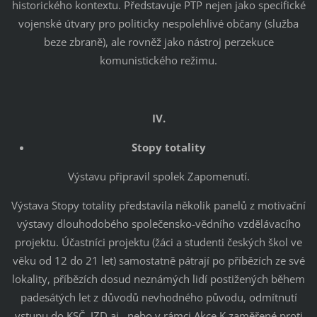
historického kontextu. Představuje PTP nejen jako specifické
vojenské útvary pro politicky nespolehlivé občany (služba
beze zbraně), ale rovněž jako nástroj perzekuce
komunistického režimu.
IV.
Stopy totality
Výstavu připravil spolek Zapomenutí.
Výstava Stopy totality představila několik panelů z motivační
výstavy dlouhodobého společensko-vědního vzdělávacího
projektu. Účastníci projektu (žáci a studenti českých škol ve
věku od 12 do 21 let) samostatně pátrají po příbězích ze své
lokality, příbězích dosud neznámých lidí postižených během
padesátých let z důvodů nevhodného původu, odmítnutí
vstupu do KSČ, JZD aj., nebo v rámci Akce K zaměřené proti