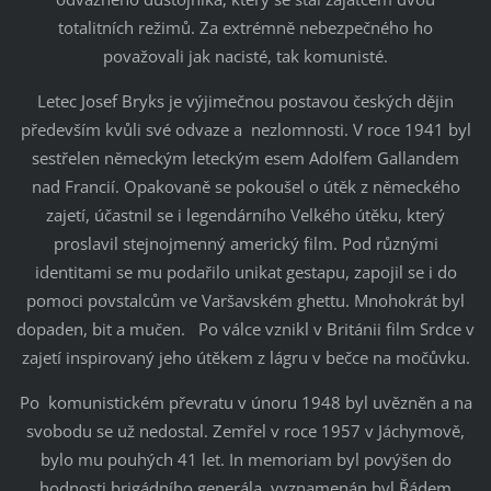
totalitních režimů. Za extrémně nebezpečného ho
považovali jak nacisté, tak komunisté.
Letec Josef Bryks je výjimečnou postavou českých dějin
především kvůli své odvaze a nezlomnosti. V roce 1941 byl
sestřelen německým leteckým esem Adolfem Gallandem
nad Francií. Opakovaně se pokoušel o útěk z německého
zajetí, účastnil se i legendárního Velkého útěku, který
proslavil stejnojmenný americký film. Pod různými
identitami se mu podařilo unikat gestapu, zapojil se i do
pomoci povstalcům ve Varšavském ghettu. Mnohokrát byl
dopaden, bit a mučen. Po válce vznikl v Británii film Srdce v
zajetí inspirovaný jeho útěkem z lágru v bečce na močůvku.
Po komunistickém převratu v únoru 1948 byl uvězněn a na
svobodu se už nedostal. Zemřel v roce 1957 v Jáchymově,
bylo mu pouhých 41 let. In memoriam byl povýšen do
hodnosti brigádního generála, vyznamenán byl Řádem