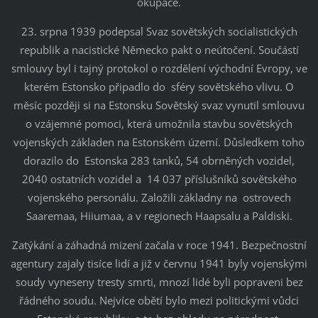
okupace.
23. srpna 1939 podepsal Svaz sovětských socialistických
republik a nacistické Německo pakt o neútočení. Součástí
smlouvy byl i tajný protokol o rozdělení východní Evropy, ve
kterém Estonsko připadlo do sféry sovětského vlivu. O
měsíc později si na Estonsku Sovětský svaz vynutil smlouvu
o vzájemné pomoci, která umožnila stavbu sovětských
vojenských základen na Estonském území. Důsledkem toho
dorazilo do Estonska 283 tanků, 54 obrněných vozidel,
2040 ostatních vozidel a 14 037 příslušníků sovětského
vojenského personálu. Založili základny na ostrovech
Saaremaa, Hiiumaa, a v regionech Haapsalu a Paldiski.
Zatýkání a záhadná mizení začala v roce 1941. Bezpečnostní
agentury zajaly tisíce lidí a již v červnu 1941 byly vojenskými
soudy vyneseny tresty smrti, mnozí lidé byli popraveni bez
řádného soudu. Nejvíce obětí bylo mezi politickými vůdci