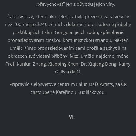
„převychovat” jen z důvodu jejich víry.
Část výstavy, která jako celek již byla prezentována ve více
než 200 městech/40 zemích, dokumentuje skutečné příběhy
praktikujících Falun Gongu a jejich rodin, způsobené
pronásledováním čínskou komunistickou stranou. Někteří
umělci tímto pronásledováním sami prošli a zachytili na
obrazech své vlastní příběhy. Mezi umělci najdeme jména
Prof. Kunlun Zhang, Xiaoping Chen, Dr. Xiqiang Dong, Kathy
Gillis a další.
Připravilo Celosvětové centrum Falun Dafa Artists, za ČR
zastoupené Kateřinou Kudláčkovou.
VI.