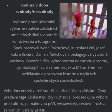
Rodina v době
svobody/nesvobody
Vybrané práce účastníků
výtvarné soutěže základních
uměleckých škol v oborech
volná tvorba a fotografie.
Spolupracovali Ivana Rakoušová, Miroslav Lédl, Josef
Kobra Kučera, Daniela Řeřichová a pedagogové výtvarné
výchovy. Oceněná díla, vyhodnocená odbornou porotou,
symbolizují hlavní záměr projektu MT směrem ke
vzdělávání a poznávání historie v nejširších
společenských souvislostech.
Vyhodnocení výtvarné soutěže a předání cen vítězům. Ceny
předává MgA. Eliška Kaplicky Fuchsová, předsedkyně Výboru
pro kulturu, památkovou péči, výstavnictví, cestovní ruch a
zahraniční vztahy ZHMP.