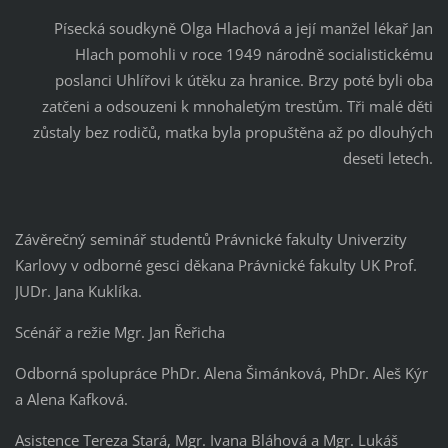
Písecká soudkyně Olga Hlachová a její manžel lékař Jan
Hlach pomohli v roce 1949 národně socialistickému
poslanci Uhlířovi k útěku za hranice. Brzy poté byli oba
zatčeni a odsouzeni k mnohaletým trestům. Tři malé děti
zůstaly bez rodičů, matka byla propuštěna až po dlouhých
deseti letech.
Závěrečný seminář studentů Právnické fakulty Univerzity
Karlovy v odborné gesci děkana Právnické fakulty UK Prof.
JUDr. Jana Kuklíka.
Scénář a režie Mgr. Jan Řeřicha
Odborná spolupráce PhDr. Alena Šimánková, PhDr. Aleš Kýr
a Alena Kafková.
Asistence Tereza Stará, Mgr. Ivana Bláhová a Mgr. Lukáš