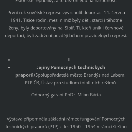
Estonské republiky, a to bez ohledu na národnost.
První rok sovětské represe vyvrcholil deportací 14. června
1941. Tisíce rodin, mezi nimiž byly děti, starci i těhotné
ženy, byly deportovány na Sibiř. Ti, kteří unikli červnové
deportaci, byli zadrženi později během pravidelných represí.
III.
D
ějiny Pomocných technických
praporů/
Spolupořadatelé město Brandýs nad Labem,
PTP ČR, Ústav pro studium totalitních režimů
Odborný garant PhDr. Milan Bárta
Výstava připomněla základní rámec fungování Pomocných
technických praporů (PTP) z let 1950—1954 v rámci širšího