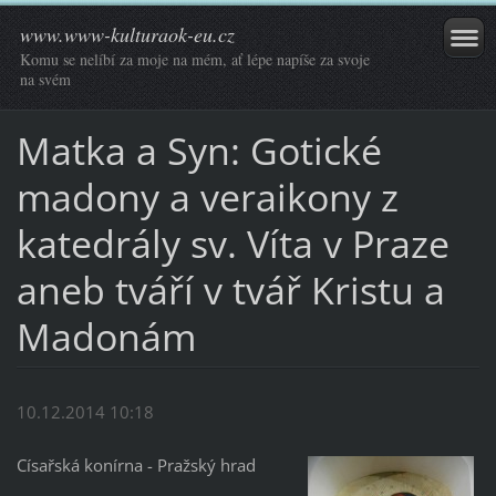
www.www-kulturaok-eu.cz
Komu se nelíbí za moje na mém, ať lépe napíše za svoje
na svém
Matka a Syn: Gotické
madony a veraikony z
katedrály sv. Víta v Praze
aneb tváří v tvář Kristu a
Madonám
10.12.2014 10:18
Císařská konírna - Pražský hrad