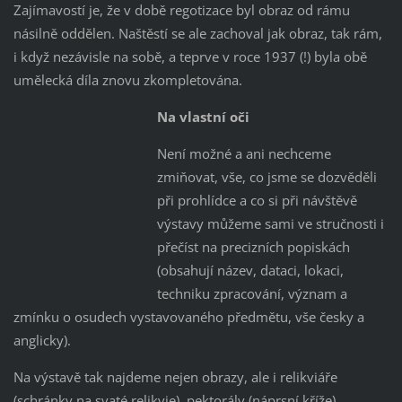
Zajímavostí je, že v době regotizace byl obraz od rámu
násilně oddělen. Naštěstí se ale zachoval jak obraz, tak rám,
i když nezávisle na sobě, a teprve v roce 1937 (!) byla obě
umělecká díla znovu zkompletována.
Na vlastní oči
Není možné a ani nechceme
zmiňovat, vše, co jsme se dozvěděli
při prohlídce a co si při návštěvě
výstavy můžeme sami ve stručnosti i
přečíst na precizních popiskách
(obsahují název, dataci, lokaci,
techniku zpracování, význam a
zmínku o osudech vystavovaného předmětu, vše česky a
anglicky).
Na výstavě tak najdeme nejen obrazy, ale i relikviáře
(schránky na svaté relikvie), pektorály (náprsní kříže),