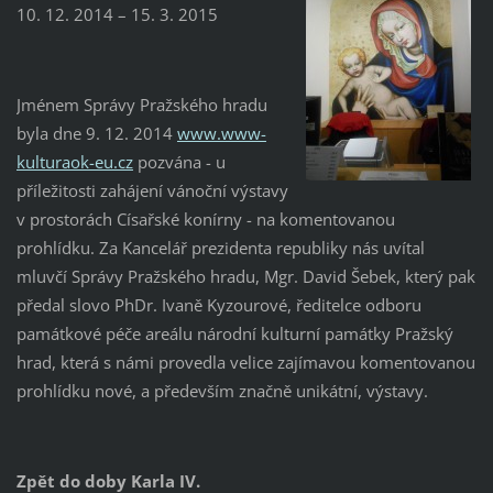
10. 12. 2014 – 15. 3. 2015
Jménem Správy Pražského hradu
byla dne 9. 12. 2014
www.www-
kulturaok-eu.cz
pozvána - u
příležitosti zahájení vánoční výstavy
v prostorách Císařské konírny - na komentovanou
prohlídku. Za Kancelář prezidenta republiky nás uvítal
mluvčí Správy Pražského hradu, Mgr. David Šebek, který pak
předal slovo PhDr. Ivaně Kyzourové, ředitelce odboru
památkové péče areálu národní kulturní památky Pražský
hrad, která s námi provedla velice zajímavou komentovanou
prohlídku nové, a především značně unikátní, výstavy.
Zpět do doby Karla IV.