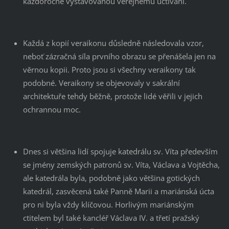
každoročně vystavovanou veřejnému uctívání.
Každá z kopií veraikonu důsledně následovala vzor,
neboť zázračná síla prvního obrazu se přenášela jen na
věrnou kopii. Proto jsou si všechny veraikony tak
podobné. Veraikony se objevovaly v sakrální
architektuře tehdy běžně, protože lidé věřili v jejich
ochrannou moc.
Dnes si většina lidí spojuje katedrálu sv. Víta především
se jmény zemských patronů sv. Víta, Václava a Vojtěcha,
ale katedrála byla, podobně jako většina gotických
katedrál, zasvěcená také Panně Marii a mariánská úcta
pro ni byla vždy klíčovou. Horlivým mariánským
ctitelem byl také kancléř Václava IV. a třetí pražský