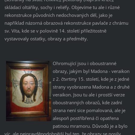
skládací oltáříky, sochy i reliéfy. Objevíme tu ale i různé
rekonstrukce původních nedochovaných děl, jako je
například názorná obrazová rekonstrukce pavlače z chrámu
sv. Víta, kde se v polovině 14. století příležitostně
vystavovaly ostatky, obrazy a předměty.
Ohromující jsou i oboustranné
obrazy, jakým byl Madona - veraikon
z 2. čtvrtiny 15. století, kde je z jedné
strany vyobrazena Madona a z druhé
veraikon. Jsou tu ale i prostší verze
oboustranných obrazů, kde zadní
strana není sice pomalovaná, ale je
alespoň postříbřená či opatřena
patinou mramoru. Důvodů je a bylo
víc, ale nejpravděpodobnější byl ten, že obrazy se nosily