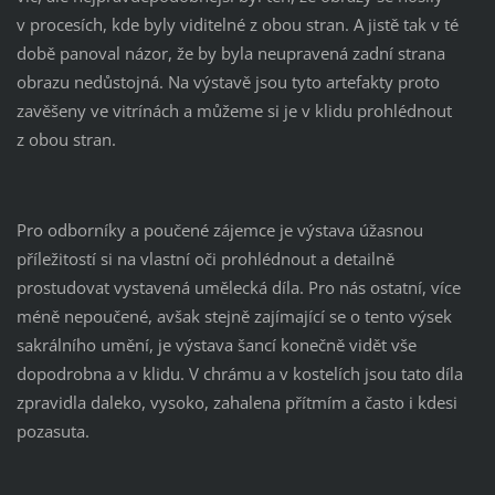
v procesích, kde byly viditelné z obou stran. A jistě tak v té
době panoval názor, že by byla neupravená zadní strana
obrazu nedůstojná. Na výstavě jsou tyto artefakty proto
zavěšeny ve vitrínách a můžeme si je v klidu prohlédnout
z obou stran.
Pro odborníky a poučené zájemce je výstava úžasnou
příležitostí si na vlastní oči prohlédnout a detailně
prostudovat vystavená umělecká díla. Pro nás ostatní, více
méně nepoučené, avšak stejně zajímající se o tento výsek
sakrálního umění, je výstava šancí konečně vidět vše
dopodrobna a v klidu. V chrámu a v kostelích jsou tato díla
zpravidla daleko, vysoko, zahalena přítmím a často i kdesi
pozasuta.