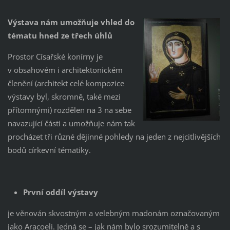
Výstava nám umožňuje vhled do
tématu hned ze třech úhlů
Prostor Císařské konírny je
v obsahovém i architektonickém
členění (architekt celé kompozice
výstavy byl, skromně, také mezi
přítomnými) rozdělen na 3 na sebe
navazující části a umožňuje nám tak
procházet tři různé dějinné pohledy na jeden z nejcitlivějších
bodů církevní tématiky.
První oddíl výstavy
je věnován skvostným a velebným madonám označovaným
jako Aracoeli. Jedná se – jak nám bylo srozumitelně a s