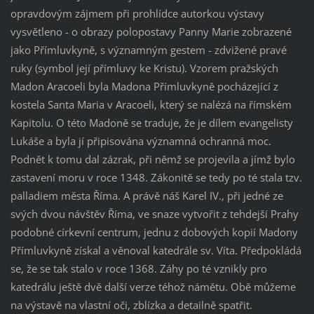
opravdovým zájmem při prohlídce autorkou výstavy
vysvětleno - o obrazy polopostavy Panny Marie zobrazené
jako Přímluvkyně, s významným gestem - zdvižené pravé
ruky (symbol její přímluvy ke Kristu). Vzorem pražských
Madon Aracoeli byla Madona Přímluvkyně pocházející z
kostela Santa Maria v Aracoeli, který se nalézá na římském
Kapitolu. O této Madoně se traduje, že je dílem evangelisty
Lukáše a byla jí připisována významná ochranná moc.
Podnět k tomu dal zázrak, při němž se projevila a jímž bylo
zastavení moru v roce 1348. Zákonitě se tedy po té stala tzv.
palladiem města Říma. A právě náš Karel IV., při jedné ze
svých dvou návštěv Říma, ve snaze vytvořit z tehdejší Prahy
podobné církevní centrum, jednu z dobových kopií Madony
Přímluvkyně získal a věnoval katedrále sv. Víta. Předpokládá
se, že se tak stalo v roce 1368. Záhy po té vznikly pro
katedrálu ještě dvě další verze téhož námětu. Obě můžeme
na výstavě na vlastní oči, zblízka a detailně spatřit.