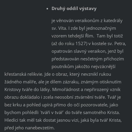
Druhý oddíl výstavy
je věnován veraikonům z katedrály
sv. Víta. I zde byl jednoznačným
vzorem tehdejší Řím. Tam byl totiž
(až do roku 1527) v kostele sv. Petra,
opatrován slavný veraikon, jenž byl
představován nesčetným příchozím
poutníkům jakožto nejvzácnější
křesťanská relikvie. Jde o obraz, který nevznikl rukou
žádného malíře, ale je dílem zázraku, známým otisknutím
Kristovy tváře do látky. Mimořádnost a nepřirozený vznik
obrazu dokládalo i zcela neosobní ztvárnění tváře. Tvář je
bez krku a pohled upírá přímo do očí pozorovatele, jako
bychom pohlédli ´tváří v tvář´ do tváře samotného Krista.
Hledíci tak měl tak dostat jasnou vizi, jaká byla tvář Krista,
před jeho nanebevzetím.