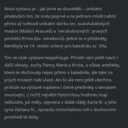
Nová výstava je – jak jsme se dozvěděli – unikátní
především tím, že zcela poprvé a na jednom místě nabízí
přímo až světově unikátní sbírku tzv. svatolukášských
madon (Madon Aracoeli) a ´nerukotvorných´ pravých
portrétů Krista (tzv. veraikonů). Jedná se o předměty,
kterébyly ve 14. století určeny pro katedrálu sv. Víta.
Tím se však výstava nespokojuje. Přináší nám ještě navíc i
další obrazy, sochy Panny Marie a Krista, a vůbec artefakty,
které se dochovaly nejen přímo v katedrále, ale také na
jiných místech naší vlasti. Ani to ale není ještě všechno,
protože na výstavě najdeme i četné předměty s tématem
související, z nichž největší historickou hodnotu mají
relikviáře, jež měly, zejména v době vlády Karla IV. a jeho
syna Václava IV., opravdu mimořádnou roli v duchovním
prostředí té doby.