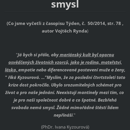
smysl
(Co jsme vyčetli z časopisu Týden, č. 50/2014, str. 78 ,
autor Vojtěch Rynda
)
"
Já bych si přála, aby
mariánský kult byl oporou
osvědčených životních vzorců, jako je rodina, mateřství,
láska,
empatie nebo diferencované postavení muže a ženy,
" říká Kyzourová. ..."Myslím, že za poslední čtvrtstoletí tato
krize dost pokročila. Ubylo srozumitelných schémat pro
život a pro naše jednání. Neexistují mantinely mezi tím, co
je pro naši společnost dobré a co špatné. Bezbřehá
svoboda nemá smysl. Žádné mimořádné štěstí lidem
nepřináší
."
(PhDr. Ivana Kyzourová)