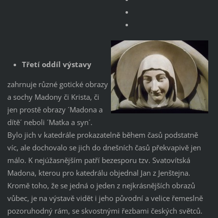
Třetí oddíl výstavy
zahrnuje různé gotické obrazy
a sochy Madony či Krista, či
jen prostě obrazy ´Madona a
dítě´ neboli ´Matka a syn´.
Bylo jich v katedrále prokazatelně během časů podstatně
víc, ale dochovalo se jich do dnešních časů překvapivě jen
málo. K nejúžasnějším patří bezesporu tzv. Svatovítská
Madona, kterou pro katedrálu objednal Jan z Jenštejna.
Kromě toho, že se jedná o jeden z nejkrásnějších obrazů
vůbec, je na výstavě vidět i jeho původní a velice řemeslně
pozoruhodný rám, se skvostnými řezbami českých světců.