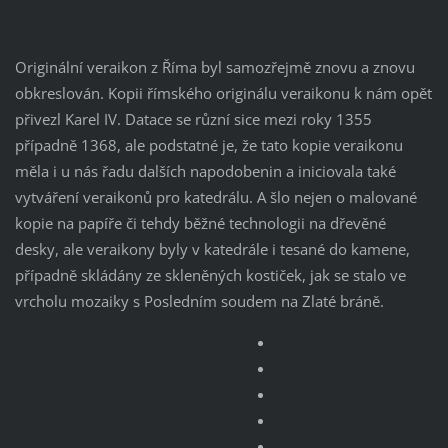
Originální veraikon z Říma byl samozřejmě znovu a znovu
obkreslován. Kopii římského originálu veraikonu k nám opět
přivezl Karel IV. Datace se různí sice mezi roky 1355
případně 1368, ale podstatné je, že tato kopie veraikonu
měla i u nás řadu dalších napodobenin a iniciovala také
vytváření veraikonů pro katedrálu. A šlo nejen o malované
kopie na papíře či tehdy běžné technologii na dřevěné
desky, ale veraikony byly v katedrále i tesané do kamene,
případně skládány ze skleněných kostiček, jak se stalo ve
vrcholu mozaiky s Posledním soudem na Zlaté bráně.