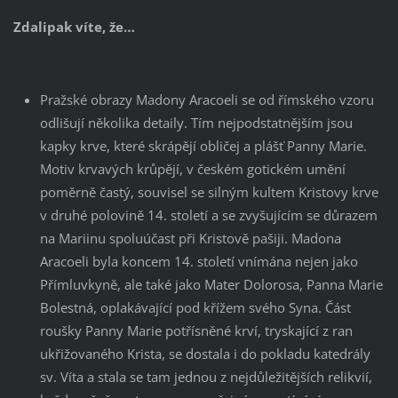
Zdalipak víte, že…
Pražské obrazy Madony Aracoeli se od římského vzoru
odlišují několika detaily. Tím nejpodstatnějším jsou
kapky krve, které skrápějí obličej a plášť Panny Marie.
Motiv krvavých krůpějí, v českém gotickém umění
poměrně častý, souvisel se silným kultem Kristovy krve
v druhé polovině 14. století a se zvyšujícím se důrazem
na Mariinu spoluúčast při Kristově pašiji. Madona
Aracoeli byla koncem 14. století vnímána nejen jako
Přímluvkyně, ale také jako Mater Dolorosa, Panna Marie
Bolestná, oplakávající pod křížem svého Syna. Část
roušky Panny Marie potřísněné krví, tryskající z ran
ukřižovaného Krista, se dostala i do pokladu katedrály
sv. Víta a stala se tam jednou z nejdůležitějších relikvií,