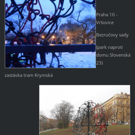
Praha 10 -
Vršovice
Bezručovy sady
(park naproti
domu Slovenská
23)
zastávka tram Krymská