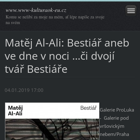
www.www-kulturaok-eu.cz
Komu se nelíbí za moje na mém, ať lépe napíše za svoje
na svém
Matěj Al-Ali: Bestiář aneb
ve dne v noci …či dvojí
tvář Bestiáře
04.01.2019 17:00
Galerie ProLuka
- Galerie pod
vršovickým
nebem/Praha