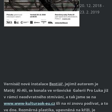
20. 12. 2018 -
23. 2. 2019
Vernisáž nové instalace
Bestiář,
jejímž autorem je
Matěj Al-Ali, se konala ve vršovické Galerii Pro Luka již
v rámci neodvratného stmívání, a tak jsme se na
www.www-kulturaok-eu.cz
šli na ni znovu podívat, a to
ve dne. Rozměrná plastika, upevněná na kříži, je