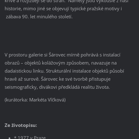
křivé a rozjíždějí se do stran. Náměty jsou vykouslé z naší
historie, mimo jiné se objevují typické pražské motivy i
zábava 90. let minulého století.
V prostoru galerie si Šárovec mírně pohrává s instalací
obrazů – objektů kolážovým způsobem, navazuje na
dadaistickou linku. Strukturální instalace objektů působí
hravě až surově. Šárovec ke své tvorbě přistupuje
seismograficky, divákovi předkládá realitu života.
(kurátorka: Markéta Vlčková)
Ze životopisu:
* 1977 v Praze