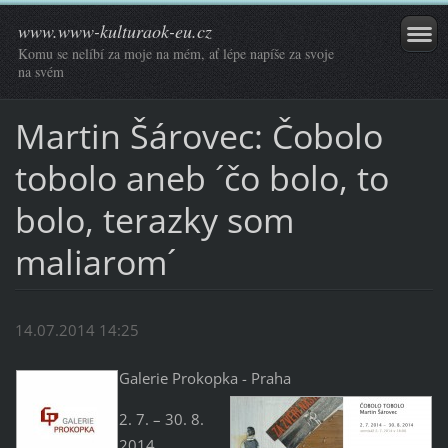
www.www-kulturaok-eu.cz
Komu se nelíbí za moje na mém, ať lépe napíše za svoje
na svém
Martin Šárovec: Čobolo
tobolo aneb ´čo bolo, to
bolo, terazky som
maliarom´
14.07.2014 14:25
Galerie Prokopka - Praha
2. 7. – 30. 8.
2014