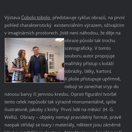
Výstava
Čobolo tobolo
představuje cyklus obrazů, na první
pohled charakteristický existenciálním výrazem, ožívajícím
v imaginárních prostorech. Jistě není náhodou, že děje na
obraze působí tak trochu
scénograficky. V tomto
souboru autor propojuje
malířský přístup s koláží
(obrázky, látky, karton).
K ploše přistupuje upřímně,
nebojí se zanechat vryp do
nánosu barvy či jemnou kresbu. Oproti figurální tvorbě
tento celek nepůsobí tak výrazně monumentálně, spíše
ilustrativně, jakoby z knihy ´První lidé na měsíci´ (H. G.
Wells). Obrazy – objekty nemají pravidelný formát, právě
naopak střídají se tvary i materiály, některé jsou záměrně