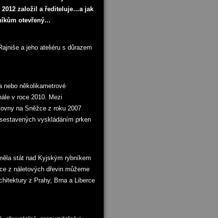
 2012 založil a řediteluje…a jak
zníkům otevřený…
ajniše a jeho ateliéru s důrazem
ea nebo několikametrové
nále v roce 2010. Mezi
tovny na Sněžce z roku 2007
e sestavených vyskládáním prken
měla stát nad Kyjským rybníkem
ukce z náletových dřevin můžeme
hitektury z Prahy, Brna a Liberce