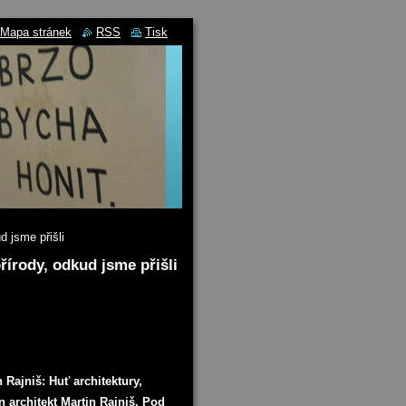
Mapa stránek
RSS
Tisk
d jsme přišli
řírody, odkud jsme přišli
 Rajniš: Huť architektury,
 architekt Martin Rajniš. Pod