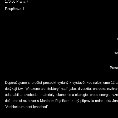
170 00 Praha 7
Poupětova 1
so
Prost
Doporučujeme si pročíst prospekt vydaný k výstavě, kde nalezneme 12 arc
dotýkají tzv. ´přirozené architektury´ např. jako: diverzita, entropie, rozhr
adaptabilita, svoboda, materiály, ekonomie a ekologie, proud energie, vzn
dočteme si rozhovor s Martinem Rajnišem, který připravila redaktorka J
´Architektura není lenochod´.