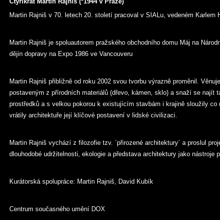
Čtyřikrát Martin Rajniš (*1944 v Praze)
Martin Rajniš v 70. letech 20. století pracoval v SIALu, vedeném Karle
Martin Rajniš je spoluautorem pražského obchodního domu Máj na Národní
dějin dopravy na Expo 1986 ve Vancouveru
Martin Rajniš přibližně od roku 2002 svou tvorbu výrazně proměnil. Věn
postaveným z přírodních materiálů (dřevo, kámen, sklo) a snaží se najít 
prostředků a s velkou pokorou k existujícím stavbám i krajině sloužily co 
vrátily architektuře její klíčové postavení v lidské civilizaci.
Martin Rajniš vychází z filozofie tzv. ´přirozené architektury´ a proslul pr
dlouhodobé udržitelnosti, ekologie a představa architektury jako nástroje 
Kurátorská spolupráce: Martin Rajniš, David Kubík
Centrum současného umění DOX