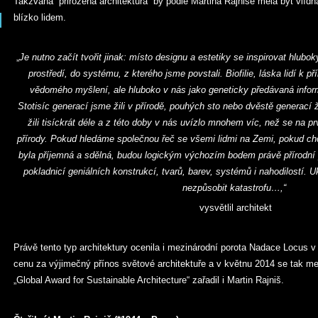
Takzvaná ´přirozená architektura´ by podle Martina Rajniše měla být vlídn
blízko lidem.
„
Je nutno začít tvořit jinak: místo designu a estetiky se inspirovat hlubo
prostředí, do systému, z kterého jsme povstali. Biofilie, láska lidí k př
vědomého myšlení, ale hluboko v nás jako geneticky předávaná infor
Stotisíc generací jsme žili v přírodě, pouhých sto nebo dvěstě generací ž
žili tisíckrát déle a z této doby v nás uvízlo mnohem víc, než se na 
přírody. Pokud hledáme společnou řeč se všemi lidmi na Zemi, pokud c
byla příjemná a sdělná, budou logickým výchozím bodem právě přírodní pr
pokladnicí geniálních konstrukcí, tvarů, barev, systémů i nahodilostí. 
nezpůsobit katastrofu…,“
vysvětlil architekt
Právě tento typ architektury ocenila i mezinárodní porota Nadace Locus v 
cenu za výjimečný přínos světové architektuře a v květnu 2014 se tak me
„Global Award for Sustainable Architecture“ zařadil i Martin Rajniš.