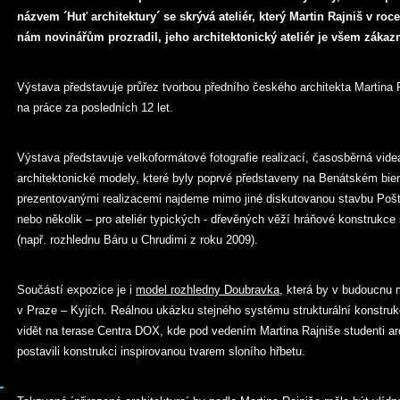
názvem ´Huť architektury´ se skrývá ateliér, který Martin Rajniš v roce
nám novinářům prozradil, jeho architektonický ateliér je všem záka
Výstava představuje průřez tvorbou předního českého architekta Martina R
na práce za posledních 12 let.
Výstava představuje velkoformátové fotografie realizací, časosběrná vid
architektonické modely, které byly poprvé představeny na Benátském bie
prezentovanými realizacemi najdeme mimo jiné diskutovanou stavbu Poš
nebo několik – pro ateliér typických - dřevěných věží hráňové konstrukc
(např. rozhlednu Báru u Chrudimi z roku 2009).
Součástí expozice je i
model rozhledny Doubravka,
která by v budoucnu 
v Praze – Kyjích. Reálnou ukázku stejného systému strukturální konstr
vidět na terase Centra DOX, kde pod vedením Martina Rajniše studenti arc
postavili konstrukci inspirovanou tvarem sloního hřbetu.