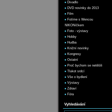
Divadlo
DVD novinky do 2013
Film
Fotíme s Wencou
NIKONíčkem
Foto - výstavy
Hobby
Hudba
Knižní novinky
Kongresy
Ostatní
Proč bychom se netěšili
Tlukot srdcí
Vše o bydlení
Výstavy
Zdraví
Fóra
Vyhledávání