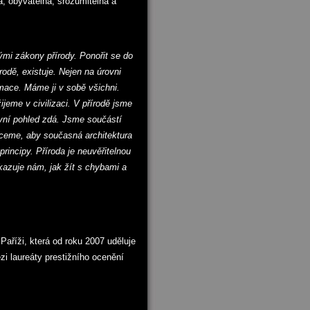
á, obyvatelná, srozumitelná a
kými z
ákony přírody. Ponořit se do
írodě, existuje. Nejen na úrovni
mace. Máme ji v sobě všichni.
ijeme v civilizaci. V přírodě jsme
první pohled zdá. Jsme součástí
hceme, aby současná architektura
incipy. Příroda je neuvěřitelnou
Ukazuje nám, jak žít s chybami a
Paříži, která od roku 2007 uděluje
zi laureáty prestižního ocenění