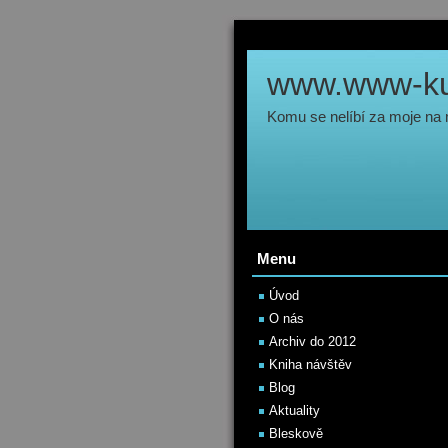
www.www-kul
Komu se nelíbí za moje na
Menu
Úvod
O nás
Archiv do 2012
Kniha návštěv
Blog
Aktuality
Bleskově