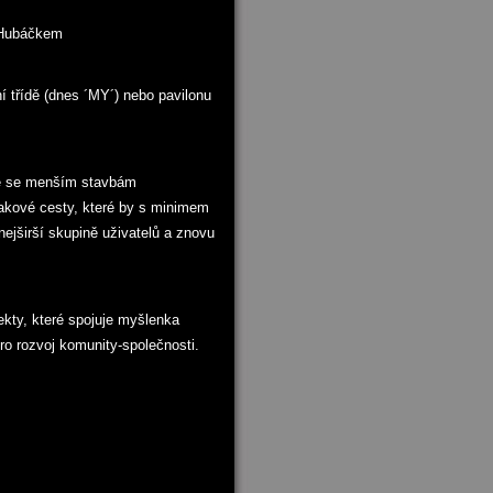
m Hubáčkem
 třídě (dnes ´MY´) nebo pavilonu
uje se menším stavbám
takové cesty, které by s minimem
nejširší skupině uživatelů a znovu
ojekty, které spojuje myšlenka
pro rozvoj komunity-společnosti.