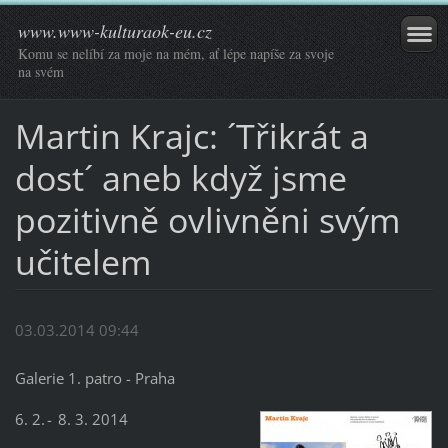
www.www-kulturaok-eu.cz
Komu se nelíbí za moje na mém, ať lépe napíše za svoje
na svém
Martin Krajc: ´Třikrát a
dost´ aneb když jsme
pozitivně ovlivněni svým
učitelem
03.03.2014 09:44
Galerie 1. patro - Praha
6. 2. - 8. 3. 2014