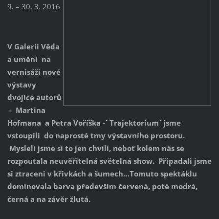
9. – 30. 3. 2016
V Galerii Věda
a umění na
vernisáži nové
výstavy
dvojice autorů
- Martina
Hofmana a Petra Voříška -´ Trajektorium´ jsme
vstoupili do naprosté tmy výstavního prostoru.
Mysleli jsme si to jen chvíli, neboť kolem nás se
rozpoutala neuvěřitelná světelná show. Připadali jsme
si ztraceni v křivkách a šumech…Tomuto spektáklu
dominovala barva především červená, poté modrá,
černá a na závěr žlutá.