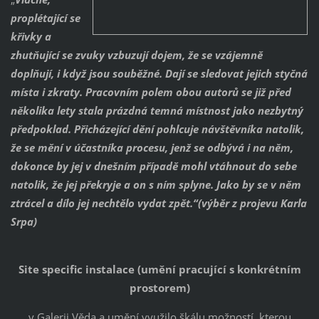
proplétající se
křivky a
zhutňující se zvuky vzbuzují dojem, že se vzájemně
doplňují, i když jsou souběžné. Dají se sledovat jejich styčná
místa i zkraty. Pracovním polem obou autorů se již před
několika lety stala prázdná temná místnost jako nezbytný
předpoklad. Přicházející dění pohlcuje návštěvníka natolik,
že se mění v účastníka procesu, jenž se odbývá i na něm,
dokonce by jej v dnešním případě mohl vtáhnout do sebe
natolik, že jej překryje a on s ním splyne. Jako by se v něm
ztrácel a dílo jej nechtělo vydat zpět.“(výběr z projevu Karla
Srpa)
Site specific instalace (umění pracující s konkrétním
prostorem)
v Galerii Věda a umění využilo škálu možností, kterou