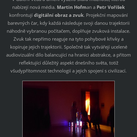
nabízejí nová média.
Martin Hofm
an a
Petr Voříšek
konfrontují
digitální obraz a zvuk
. Projekční mapování
barevných čar, kdy každá následuje svoji danou trajektorii
náhodně vybranou počítačem, doplňuje zvuková instalace.
Zvuk tak nepřímo reaguje na tyto pohybové křivky a
kopíruje jejich trajektorii. Společně tak vytvářejí ucelené
audiovizuální dílo balancující na hranici abstrakce, a přitom
reflektující důležitý aspekt dnešního světa, totiž
všudypřítomnost technologií a jejich spojení s civilizací.