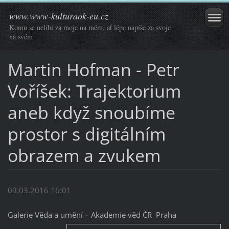
www.www-kulturaok-eu.cz
Komu se nelíbí za moje na mém, ať lépe napíše za svoje
na svém
Martin Hofman - Petr
Voříšek: Trajektorium
aneb když snoubíme
prostor s digitálním
obrazem a zvukem
09.03.2016 16:01
Galerie Věda a umění – Akademie věd ČR Praha