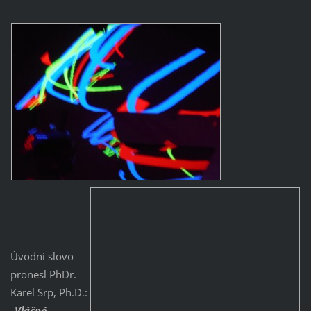
Úvodní slovo
pronesl PhDr.
Karel Srp, Ph.D.:
„
Vláčné,