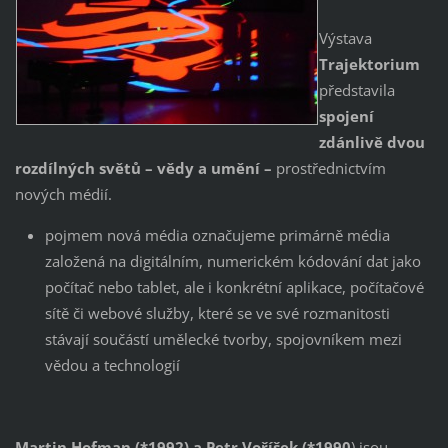
Výstava
Trajektorium
představila
spojení
zdánlivě dvou
rozdílných světů – vědy a umění –
prostřednictvím
nových médií.
pojmem nová média označujeme primárně média
založená na digitálním, numerickém kódování dat jako
počítač nebo tablet, ale i konkrétní aplikace, počítačové
sítě či webové služby, které se ve své rozmanitosti
stávají součástí umělecké tvorby, spojovníkem mezi
vědou a technologií
Martin Hofman (*1992) a
Petr Voříšek (*1990
) jsou