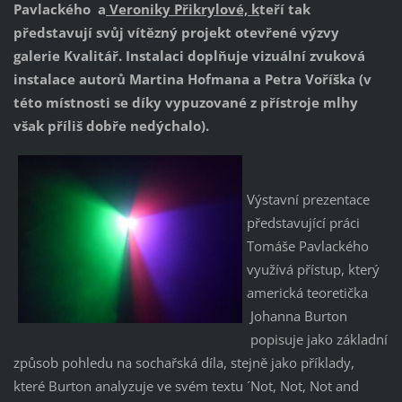
Pavlackého a
Veroniky Přikrylové, k
teří tak
představují svůj vítězný projekt otevřené výzvy
galerie Kvalitář. Instalaci doplňuje vizuální zvuková
instalace autorů Martina Hofmana a Petra Voříška (v
této místnosti se díky vypuzované z přístroje mlhy
však příliš dobře nedýchalo).
Výstavní prezentace
představující práci
Tomáše Pavlackého
využívá přístup, který
americká teoretička
Johanna Burton
popisuje jako základní
způsob pohledu na sochařská díla, stejně jako příklady,
které Burton analyzuje ve svém textu ´Not, Not, Not and