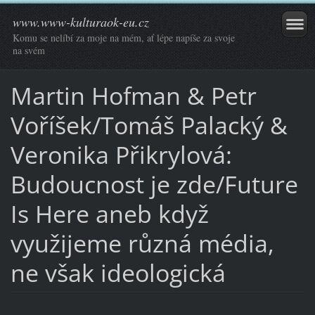
www.www-kulturaok-eu.cz
Komu se nelíbí za moje na mém, ať lépe napíše za svoje
na svém
Martin Hofman & Petr
Voříšek/Tomáš Palacký &
Veronika Přikrylová:
Budoucnost je zde/Future
Is Here aneb když
využijeme různá média,
ne však ideologická