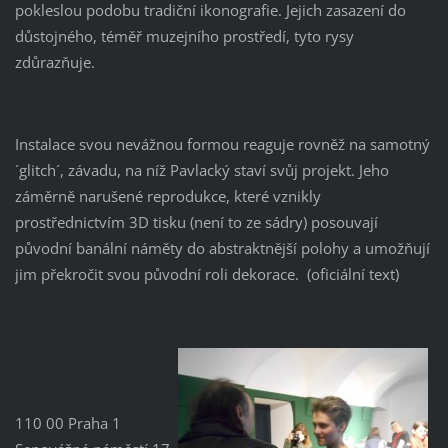
pokleslou podobu tradiční ikonografie. Jejich zasazení do
důstojného, téměř muzejního prostředí, tyto rysy
zdůrazňuje.
Instalace svou nevážnou formou reaguje rovněž na samotný
´glitch´, závadu, na níž Pavlacký staví svůj projekt. Jeho
záměrně narušené reprodukce, které vznikly
prostřednictvím 3D tisku (není to ze sádry) posouvají
původní banální náměty do abstraktnější polohy a umožňují
jim překročit svou původní roli dekorace. (oficiální text)
110 00 Praha 1