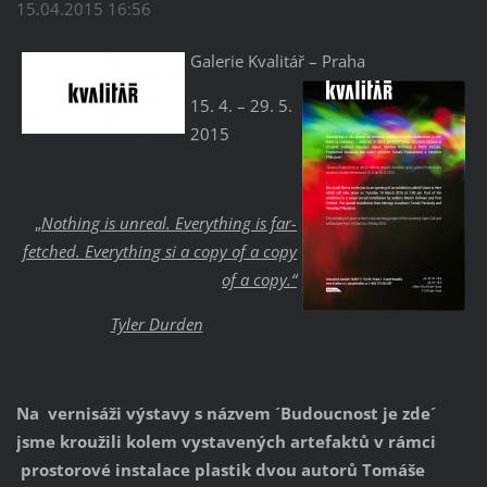
15.04.2015 16:56
Galerie Kvalitář – Praha
15. 4. – 29. 5.
2015
„
Nothing is unreal. Everything is far-
fetched. Everything si a copy of a copy
of a copy.“
Tyler Durden
Na vernisáži výstavy s názvem ´Budoucnost je zde´
jsme kroužili kolem vystavených artefaktů v rámci
prostorové instalace plastik dvou autorů Tomáše