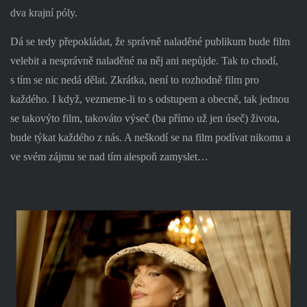
dva krajní póly.
Dá se tedy přepokládat, že správně naladěné publikum bude film
velebit a nesprávně naladěné na něj ani nepůjde. Tak to chodí,
s tím se nic nedá dělat. Zkrátka, není to rozhodně film pro
každého. I když, vezmeme-li to s odstupem a obecně, tak jednou
se takovýto film, takováto výseč (ba přímo už jen úseč) života,
bude týkat každého z nás. A neškodí se na film podívat nikomu a
ve svém zájmu se nad tím alespoň zamyslet…