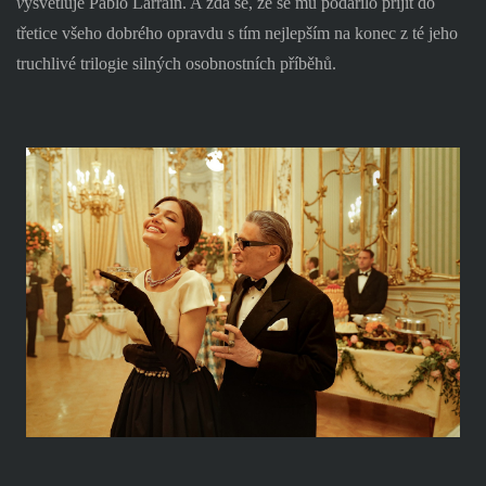
v
ysvětluje Pablo Larraín. A zdá se, že se mu podařilo přijít do
třetice všeho dobrého opravdu s tím nejlepším na konec z té jeho
truchlivé trilogie silných osobnostních příběhů.