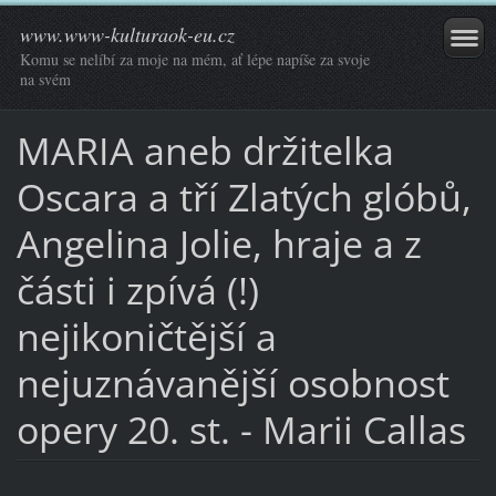
www.www-kulturaok-eu.cz
Komu se nelíbí za moje na mém, ať lépe napíše za svoje
na svém
MARIA aneb držitelka
Oscara a tří Zlatých glóbů,
Angelina Jolie, hraje a z
části i zpívá (!)
nejikoničtější a
nejuznávanější osobnost
opery 20. st. - Marii Callas