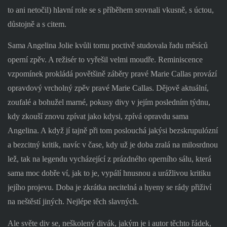
to ani netočil) hlavní role se s příběhem srovnali vkusně, s úctou,
důstojně a s citem.
Sama Angelina Jolie kvůli tomu poctivě studovala řadu měsíců
operní zpěv. A režisér to vyřešil velmi moudře. Reminiscence
vzpomínek prokládá povětšině záběry pravé Marie Callas provází
opravdový vrcholný zpěv pravé Marie Callas. Dějově aktuální,
zoufalé a bohužel marné, pokusy divy v jejím posledním týdnu,
kdy zkouší znovu zpívat jako kdysi, zpívá opravdu sama
Angelina. A když jí tajně při tom poslouchá jakýsi bezskrupulózní
a bezcitný kritik, navíc v čase, kdy už je doba zralá na milosrdnou
lež, tak na legendu vycházející z prázdného operního sálu, která
sama moc dobře ví, jak to je, vypálí hnusnou a urážlivou kritiku
jejího projevu. Doba je zkrátka necitelná a hyeny se rády přiživí
na neštěstí jiných. Nejlépe těch slavných.
Ale světe div se, neškolený divák, jakým je i autor těchto řádek,