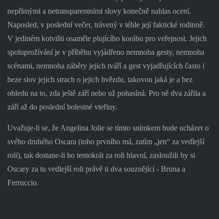
nepřímými a netransparentními slovy konečně nahlas ocení.
Naposled, v poslední večer, trávený v téhle její faktické rodinně.
V jediném kotvišti osaměle plujícího korábu pro veřejnost. Jejich
spoluprožívání je v příběhu vyjádřeno nemnoha gesty, nemnoha
scénami, nemnoha záběry jejich tváří a gest vyjadřujících často i
beze slov jejich strach o jejich hvězdu, takovou jaká je a bez
ohledu na to, zda ještě září nebo už pohasíná. Pro ně dva zářila a
září až do poslední bolestné vteřiny.
Uvažuje-li se, že Angelina Jolie se tímto snímkem bude ucházet o
svého druhého Oscara (toho prvního má, zatím „jen“ za vedlejší
roli), tak dostane-li ho tentokrát za roli hlavní, zasloužili by si
Oscary za tu vedlejší roli právě ti dva souznějící - Bruna a
Ferruccio.