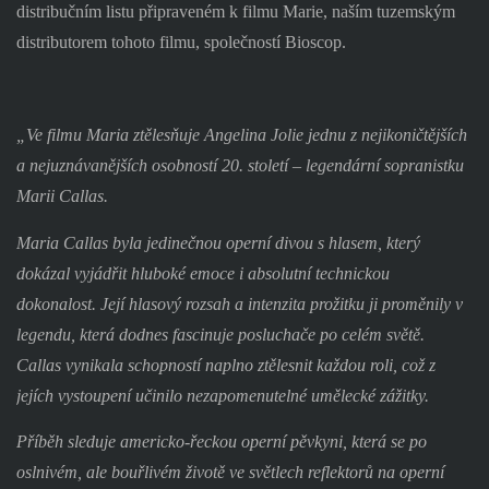
distribučním listu připraveném k filmu Marie, naším tuzemským
distributorem tohoto filmu, společností Bioscop.
„Ve filmu Maria ztělesňuje Angelina Jolie jednu z nejikoničtějších
a nejuznávanějších osobností 20. století – legendární sopranistku
Marii Callas.
Maria Callas byla jedinečnou operní divou s hlasem, který
dokázal vyjádřit hluboké emoce i absolutní technickou
dokonalost. Její hlasový rozsah a intenzita prožitku ji proměnily v
legendu, která dodnes fascinuje posluchače po celém světě.
Callas vynikala schopností naplno ztělesnit každou roli, což z
jejích vystoupení učinilo nezapomenutelné umělecké zážitky.
Příběh sleduje americko-řeckou operní pěvkyni, která se po
oslnivém, ale bouřlivém životě ve světlech reflektorů na operní