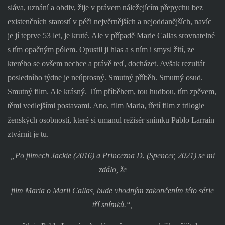
sláva, uznání a obdiv, žije v právem náležejícím přepychu bez
existenčních starostí v péči nejvěrnějších a nejoddanějších, navíc
je jí teprve 53 let, je kruté. Ale v případě Marie Callas srovnatelné
s tím opačným pólem. Opustil ji hlas a s ním i smysl žití, ze
kterého se ovšem nechce a právě teď, docházet. Avšak rezultát
posledního týdne je neúprosný. Smutný příběh. Smutný osud.
Smutný film. Ale krásný. Tím příběhem, tou hudbou, tím zpěvem,
těmi vedlejšími postavami. Ano, film Maria, třetí film z trilogie
ženských osobností, které si umanul režisér snímku Pablo Larraín
ztvárnit je tu.
„Po filmech Jackie (2016) a Princezna D. (Spencer, 2021) se mi
zdálo, že
film Maria o Marii Callas, bude vhodným zakončením této série
tří snímků.“,