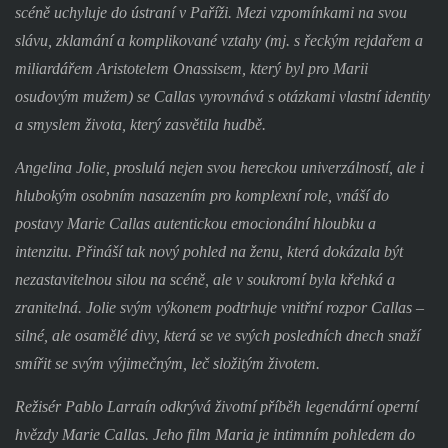
scéně uchyluje do ústraní v Paříži. Mezi vzpomínkami na svou
slávu, zklamání a komplikované vztahy (mj. s řeckým rejdařem a
miliardářem Aristotelem Onassisem, který byl pro Marii
osudovým mužem) se Callas vyrovnává s otázkami vlastní identity
a smyslem života, který zasvětila hudbě.
Angelina Jolie, proslulá nejen svou hereckou univerzálností, ale i
hlubokým osobním nasazením pro komplexní role, vnáší do
postavy Marie Callas autentickou emocionální hloubku a
intenzitu. Přináší tak nový pohled na ženu, která dokázala být
nezastavitelnou silou na scéně, ale v soukromí byla křehká a
zranitelná. Jolie svým výkonem podtrhuje vnitřní rozpor Callas –
silné, ale osamělé divy, která se ve svých posledních dnech snaží
smířit se svým výjimečným, leč složitým životem.
Režisér Pablo Larraín odkrývá životní příběh legendární operní
hvězdy Marie Callas. Jeho film Maria je intimním pohledem do