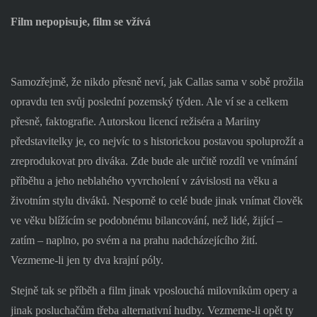
Film nepopisuje, film se vžívá
Samozřejmě, že nikdo přesně neví, jak Callas sama v sobě prožila
opravdu ten svůj poslední pozemský týden. Ale ví se a celkem
přesně, faktografie. Autorskou licencí režiséra a Mariiny
představitelky je, co nejvíc to s historickou postavou spoluprožít a
zreprodukovat pro diváka. Zde bude ale určitě rozdíl ve vnímání
příběhu a jeho neblahého vyvrcholení v závislosti na věku a
životním stylu diváků. Nesporně to celé bude jinak vnímat člověk
ve věku blížícím se podobnému bilancování, než lidé, žijící –
zatím – naplno, po svém a na prahu nadcházejícího žití.
Vezmeme-li jen ty dva krajní póly.
Stejně tak se příběh a film jinak vposlouchá milovníkům opery a
jinak posluchačům třeba alternativní hudby. Vezmeme-li opět ty