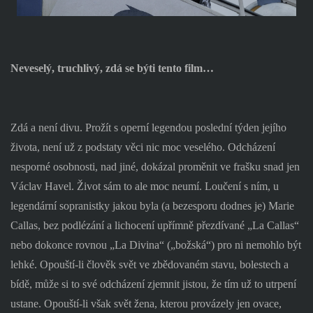
Neveselý, truchlivý, zdá se býti tento film…
Zdá a není divu. Prožít s operní legendou poslední týden jejího
života, není už z podstaty věci nic moc veselého. Odcházení
nesporné osobnosti, nad jiné, dokázal proměnit ve frašku snad jen
Václav Havel. Život sám to ale moc neumí. Loučení s ním, u
legendární sopranistky jakou byla (a bezesporu dodnes je) Marie
Callas, bez podlézání a lichocení upřímně přezdívané „La Callas“
nebo dokonce rovnou „La Divina“ („božská“) pro ni nemohlo být
lehké. Opouští-li člověk svět ve zbědovaném stavu, bolestech a
bídě, může si to své odcházení zjemnit jistou, že tím už to utrpení
ustane. Opouští-li však svět žena, kterou provázely jen ovace,