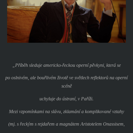
„Příběh sleduje americko-řeckou operní pěvkyni, která se
po oslnivém, ale bouřlivém životě ve světlech reflektorů na operní
scéně
uchyluje do ústraní, v Paříži.
Mezi vzpomínkami na slávu, zklamání a komplikované vztahy
(mj. s řeckým s rejdařem a magnátem Aristotelem Onassisem,