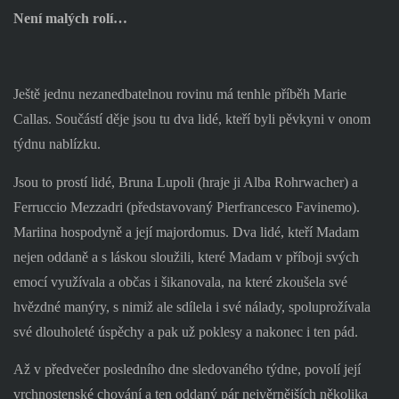
Není malých rolí…
Ještě jednu nezanedbatelnou rovinu má tenhle příběh Marie
Callas. Součástí děje jsou tu dva lidé, kteří byli pěvkyni v onom
týdnu nablízku.
Jsou to prostí lidé, Bruna Lupoli (hraje ji Alba Rohrwacher) a
Ferruccio Mezzadri (představovaný Pierfrancesco Favinemo).
Mariina hospodyně a její majordomus. Dva lidé, kteří Madam
nejen oddaně a s láskou sloužili, které Madam v příboji svých
emocí využívala a občas i šikanovala, na které zkoušela své
hvězdné manýry, s nimiž ale sdílela i své nálady, spoluprožívala
své dlouholeté úspěchy a pak už poklesy a nakonec i ten pád.
Až v předvečer posledního dne sledovaného týdne, povolí její
vrchnostenské chování a ten oddaný pár nejvěrnějších několika