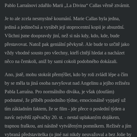
Pablo Larraínovi zdařilo Marii „La Divina“ Callas věrně ztvárnit.
Je to ale zcela nesmyslné koumání. Marie Callas byla jedna,
jediná a jedinečná a vyrábět její stoprocentní kopii je absurdní.
Všichni jsme doopravdy jiní, než si nás kdy, kdo, kde, bude
přestavovat. Natož pak geniální pěvkyně. Ale bude to určitě jako
vždy vhodné sousto pro všechny, kteří chtějí hledat a nacházet
něco na čemkoli, aniž by sami cokoli podobného dokázali.
Ano, jistě, mohu stokrát přemýšlet, kdo by roli zvládl lépe a čím
by se měla ta jiná osoba navyšovat nad Angelinu a jejího režiséra
Pabla Larraína. Pro normálního diváka, je však (doufám)
podstatné, že příběh posledního týdne, emocionálně vypjatý už
tím základním faktem, že se film - jde přece o poslední týden a
navíc největší zpěvačky 20. st. - nestal uplakaným dojákem,
trapnou fraškou, ani násilně vytvářeným pomníkem. Režisér a jím
vybraná představitelka (o jiné nai nikdy neuvažoval a bez Jolie by