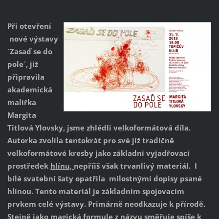
Při otevření
nové výstavy
´Zasaď se do
pole´, již
připravila
akademická
malířka
Margita
Titlová Ylovsky, jsme zhlédli velkoformátová díla.
Autorka zvolila tentokrát pro své již tradičně
velkoformátové kresby jako základní vyjadřovací
prostředek
hlínu,
nepříiš však trvanlivý materiál. I
bílé svatební šaty opatřila milostnými dopisy psané
hlínou. Tento materiál je základním spojovacím
prvkem celé výstavy. Primárně neodkazuje k přírodě.
Stejně jako magická formule z názvu směřuje spíše k