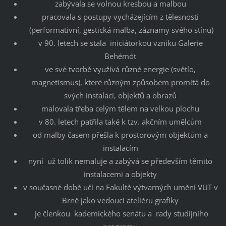
zabývala se volnou kresbou a malbou
pracovala s postupy vycházejícím z tělesnosti
(performativní, gestická malba, záznamy svého stínu)
v 90. letech se stala iniciátorkou vzniku Galerie
Behémót
ve své tvorbě využívá různé energie (světlo,
magnetismus), které různým způsobem promítá do
svých instalací, objektů a obrazů
malovala třeba celým tělem na velkou plochu
v 80. letech patřila také k tzv. akčním umělcům
od malby časem přešla k prostorovým objektům a
instalacím
nyní už tolik nemaluje a zabývá se především těmito
instalacemi a objekty
v současné době učí na Fakultě výtvarných umění VUT v
Brně jako vedoucí ateliéru grafiky
je členkou kademického senátu a rady studijního