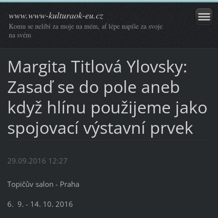
www.www-kulturaok-eu.cz
Komu se nelíbí za moje na mém, ať lépe napíše za svoje
na svém
Margita Titlová Ylovsky:
Zasaď se do pole aneb
když hlínu použijeme jako
spojovací výstavní prvek
29.09.2016 12:27
Topičův salon - Praha
6. 9. - 14. 10. 2016