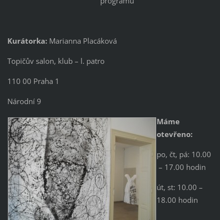
programu
Kurátorka:
Marianna Placáková
Topičův salon, klub – l. patro
110 00 Praha 1
Národní 9
Máme
otevřeno:
po, čt, pá: 10.00
– 17.00 hodin
út, st: 10.00 –
18.00 hodin