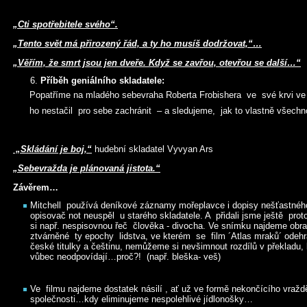
„Cti spotřebitele svého“.
„Tento svět má přirozený řád, a ty ho musíš dodržovat,“…
„Věřím, že smrt jsou jen dveře. Když se zavřou, otevřou se další…“
Příběh geniálního skladatele:
Popatříme na mladého sebevraha Roberta Frobishera ve své krvi ve 
ho nestačil pro sebe zachránit – a sledujeme, jak to vlastně všechn
„Skládání je boj,“
hudební skladatel Vyvyan Ars
„Sebevražda je plánovaná jistota.“
Závěrem…
Mitchell používá deníkové záznamy mořeplavce i dopisy nešťastnéh
opisovač not neuspěl u starého skladatele. A přidali jsme ještě prot
si např. nespisovnou řeč člověka - divocha. Ve snímku najdeme obr
ztvárněné ty epochy lidstva, ve kterém se film ´Atlas mraků´ odeh
české titulky a češtinu, nemůžeme si nevšimnout rozdílů v překladu,
vůbec neodpovídají…proč?! (např. bleška- veš)
Ve filmu najdeme dostatek násilí , ať už ve formě nekončícího vraždě
společnosti…kdy eliminujeme nespolehlivé jídlonošky…