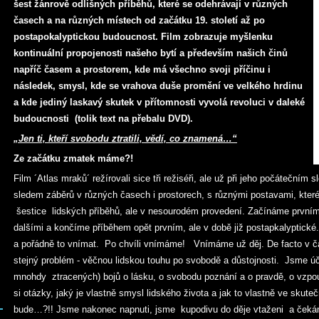
šest žánrově odlišných příběhů, které se odehrávají v různých
časech a na různých místech od začátku 19. století až po
postapokalyptickou budoucnost. Film zobrazuje myšlenku
kontinuální propojenosti našeho bytí a především našich činů
napříč časem a prostorem, kde má všechno svoji příčinu i
následek, smysl, kde se vrahova duše promění ve velkého hrdinu
a kde jediný laskavý skutek v přítomnosti vyvolá revoluci v daleké
budoucnosti (tolik text na přebalu DVD).
„Jen ti, kteří svobodu ztratili, vědí, co znamená…“
Ze začátku zmatek máme?!
Film ´Atlas mraků´ režírovali sice tři režiséři, ale už při jeho počátečním
sledem záběrů v různých časech i prostorech, s různými postavami, které 
šestice lidských příběhů, ale v nesourodém provedení. Začínáme prvním
dalšími a končíme příběhem opět prvním, ale v době již postapkalyptické
a pořádně to vnímat. Po chvíli vnímáme! Vnímáme už děj. De facto v ča
stejný problém - věčnou lidskou touhu po svobodě a důstojnosti. Jsme úč
mnohdy ztracených) bojů o lásku, o svobodu poznání a o pravdě, o vzpou
si otázky, jaký je vlastně smysl lidského života a jak to vlastně ve skuteč
bude…?!! Jsme nakonec napnuti, jsme kupodivu do děje vtaženi a čekáme