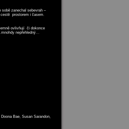
po sobě zanechal sebevrah –
vé cestě prostorem i časem.
ájemně ovlivňují či dokonce
ný….mnohdy nepřehledný…
, Doona Bae, Susan Sarandon,