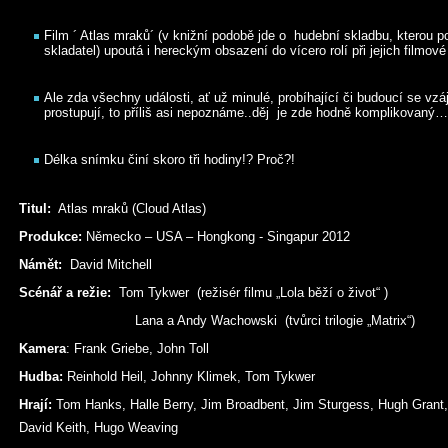
Film ´ Atlas mraků´ (v knižní podobě jde o hudební skladbu, kterou 
skladatel) upoutá i hereckým obsazení do vícero rolí při jejich filmo
Ale zda všechny události, ať už minulé, probíhající či budoucí se vz
prostupují, to příliš asi nepoznáme..děj je zde hodně komplikova
Délka snímku činí skoro tři hodiny!? Proč?!
Titul:
Atlas mraků (Cloud Atlas)
Produkce:
Německo – USA – Hongkong - Singapur 2012
Námět:
David Mitchell
Scénář a režie:
Tom Tykwer (režisér filmu „Lola běží o život“ )
Lana a Andy Wachowski (tvůrci trilogie „Matrix“)
Kamera
: Frank Griebe, John Toll
Hudba:
Reinhold Heil, Johnny Klimek, Tom Tykwer
Hrají:
Tom Hanks, Halle Berry, Jim Broadbent, Jim Sturgess, Hugh Grant
David Keith, Hugo Weaving