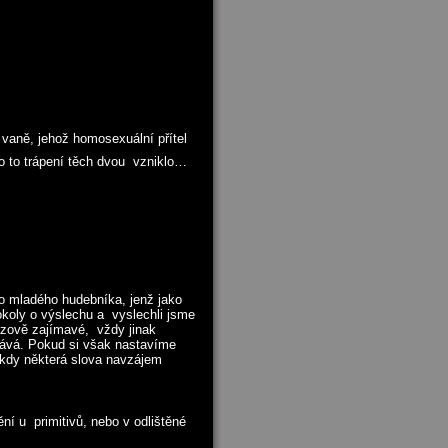
vaně, jehož homosexuální přítel
o to trápení těch dvou vzniklo…
o mladého hudebníka, jenž jako
okoly o výslechu a vyslechli jsme
azově zajímavé, vždy jinak
rává. Pokud si však nastavíme
 kdy některá slova navzájem
ní u primitivů, nebo v odlištěné