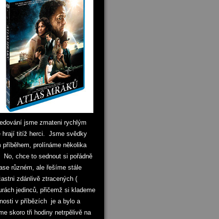
 sledování jsme zmateni rychlým
hrají titíž herci. Jsme svědky
 příběhem, prolínáme několika
. No, chce to sednout si pořádně
se různém, ale řešíme stále
astni zdánlivě ztracených (
rách jedinců, přičemž si klademe
nosti v příbězích je a bylo a
 skoro tři hodiny netrpělivě na