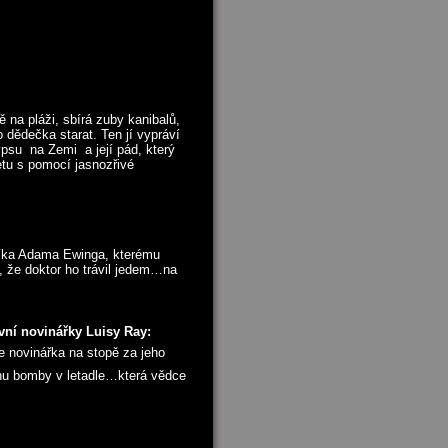
 na pláži, sbírá zuby kanibalů,
 dědečka starat. Ten jí vypráví
alypsu na Zemi a její pád, který
netu s pomocí jasnozřivé
íka Adama Ewinga, kterému
, že doktor ho trávil jedem…na
ivní novinářky Luisy Ray:
e novinářka na stopě za jeho
uchu bomby v letadle…která vědce