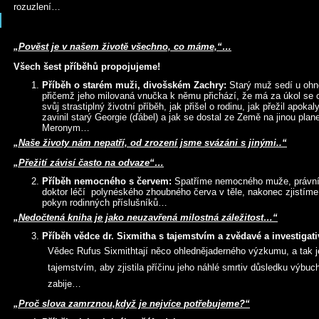
rozuzlení…
„Pověst je v našem životě všechno, co máme,“…
Všech šest příběhů propojujeme!
Příběh o starém muži, divošském Zachry:
Starý muž sedí u ohně
přičemž jeho milovaná vnučka k němu přichází, že má za úkol se o
svůj strastiplný životní příběh, jak přišel o rodinu, jak přežil apok
zavinil starý Georgie (ďábel) a jak se dostal ze Země na jinou pla
Meronym…
„Naše životy nám nepatří, od zrození jsme svázáni s jinými..“
„Přežití závisí často na odvaze“…
Příběh nemocného s červem:
Spatříme nemocného muže, právn
doktor léčí polynéského zhoubného červa v těle, nakonec zjistíme
pokyn rodinných příslušníků…
„Nedočtená kniha je jako neuzavřená milostná záležitost…“
Příběh vědce dr. Sixmitha s tajemstvím a zvědavé a investigat
Vědec Rufus Sixmithtají něco ohlednějaderného výzkumu, a tak j
tajemstvím, aby zjistila příčinu jeho náhlé smrtiv důsledku výb
zabije…
„Proč slova zamrznou,když je nejvíce potřebujeme?“