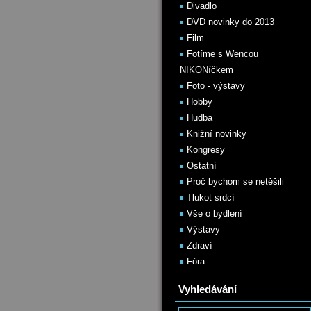
Divadlo
DVD novinky do 2013
Film
Fotíme s Wencou
NIKONíčkem
Foto - výstavy
Hobby
Hudba
Knižní novinky
Kongresy
Ostatní
Proč bychom se netěšili
Tlukot srdcí
Vše o bydlení
Výstavy
Zdraví
Fóra
Vyhledávání