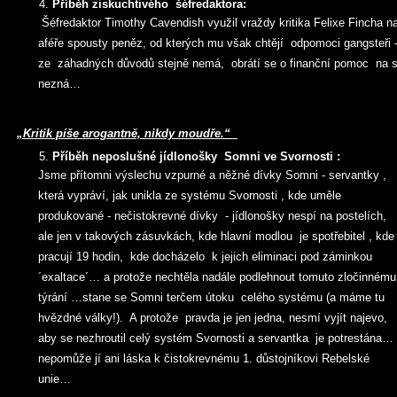
Příběh ziskuchtivého šéfredaktora:
Šéfredaktor Timothy Cavendish využil vraždy kritika Felixe Fincha n
aféře spousty peněz, od kterých mu však chtějí odpomoci gangsteři -
ze záhadných důvodů stejně nemá, obrátí se o finanční pomoc na své
nezná…
„Kritik píše arogantně, nikdy moudře.“
Příběh neposlušné jídlonošky Somni ve Svornosti :
Jsme přítomni výslechu vzpurné a něžné dívky Somni - servantky ,
která vypráví, jak unikla ze systému Svornosti , kde uměle
produkované - nečistokrevné dívky - jídlonošky nespí na postelích,
ale jen v takových zásuvkách, kde hlavní modlou je spotřebitel , kde
pracují 19 hodin, kde docházelo k jejich eliminaci pod záminkou
´exaltace´… a protože nechtěla nadále podlehnout tomuto zločinnému
týrání …stane se Somni terčem útoku celého systému (a máme tu
hvězdné války!). A protože pravda je jen jedna, nesmí vyjít najevo,
aby se nezhroutil celý systém Svornosti a servantka je potrestána…
nepomůže jí ani láska k čistokrevnému 1. důstojníkovi Rebelské
unie…