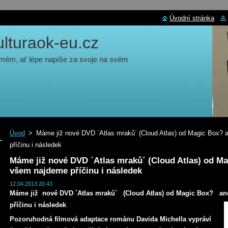
Úvodní stránka
turaok-eu.cz
 mém, ať lépe napíše za svoje na svém
Úvod
>
Máme již nové DVD ´Atlas mraků´ (Cloud Atlas) od Magic Box?
příčinu i následek
Máme již nové DVD ´Atlas mraků´ (Cloud Atlas) od M
všem najdeme příčinu i následek
12.04.2013 20:43
Máme již nové DVD ´Atlas mraků´ (Cloud Atlas) od Magic Box? a
příčinu i následek
Pozoruhodná filmová adaptace románu Davida Michella vypráví