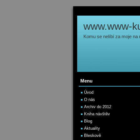
www.www-kul
Komu se nelíbí za moje na
Menu
Úvod
O nás
Archiv do 2012
Kniha návštěv
Blog
Aktuality
Bleskově