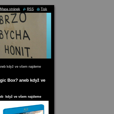
Mapa stránek
RSS
Tisk
 aneb když ve všem najdeme
agic Box? aneb když ve
neb když ve všem najdeme